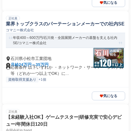
気になる
正社員
業界トップクラスのパーテーションメーカーでの社内SE
コマニー株式会社
年収400～600万円/石川発・全国展開メーカーの基盤を支える社内
SE/コマニー株式会社
石川県小松市工業団地
月給24万円～35万円
応募条件 以下いずれか ・ネットワーク・サーバー・システム
等（どれか一つ以上でOK）に...
資格取得支援あり
+1個
気になる
正社員
【未経験入社OK】ゲームテスター|研修充実で安心デビ
ュー/年間休日120日
合同会社in hand