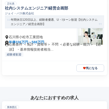
正社員
社内システムエンジニア/経営企画部
ジェイ・バス株式会社
年間休日120日以上、経験者優遇、U・Iターン歓迎【社内システム
エンジニア／経営企画部】
石川県小松市工業団地
年俸336万円～588万円
応募条件 ＜免許・資格等＞ 不問 ＜必要な経験・能力＞ 【必
須】 ・基本情報技術者相当...
経験者歓迎
気になる
あなたにおすすめの求人
業務委託