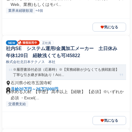
Web、業務)もしくはモバ...
業界未経験歓迎
+4個
気になる
NEW
正社員
社内SE システム運用/金属加工メーカー 土日休み
年休120日 経験浅くても可/45822
株式会社北日本テクノス 本社
※履歴書添付必須（応募時）※【実務経験が少なくても挑戦歓迎】
丁寧な引き継ぎ体制あり！Acc...
石川県小松市五国寺町
月給20万円～26万7000円
求める人材: 【学歴】 高卒以上 【経験】 【必須】※いずれか
必須 ・Excel(...
交通費支給
気になる