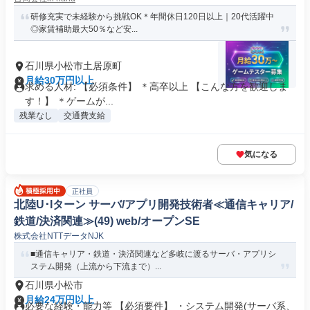
研修充実で未経験から挑戦OK＊年間休日120日以上｜20代活躍中
◎家賃補助最大50％など安...
石川県小松市土居原町
月給30万円以上
求める人材: 【必須条件】 ＊高卒以上 【こんな方を歓迎しま
す！】 ＊ゲームが...
残業なし
交通費支給
気になる
正社員
北陸U･Iターン サーバ/アプリ開発技術者≪通信キャリア/
鉄道/決済関連≫(49) web/オープンSE
株式会社NTTデータNJK
■通信キャリア・鉄道・決済関連など多岐に渡るサーバ・アプリシ
ステム開発（上流から下流まで）...
石川県小松市
月給24万円以上
必要な経験・能力等 【必須要件】 ・システム開発(サーバ系、