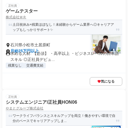
正社員
ゲームテスター
株式会社ＷＲ
土日祝休み×残業ほぼなし！未経験からゲーム業界へ◎キャリアア
ップもしっかりサポート✨
石川県小松市土居原町
月給25万円以上
求める人材: 【必須】 ・高卒以上 ・ビジネスレベルの日本語
スキル ◎正社員デビュ...
残業なし
交通費支給
気になる
正社員
システムエンジニア/正社員HON06
やまとグループ株式会社
ワークライフバランスとスキルアップを両立！働きやすい環境で自
分のペースでキャリアアップしま...