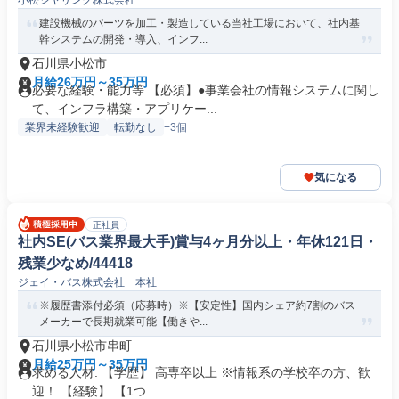
小松シヤリング株式会社
建設機械のパーツを加工・製造している当社工場において、社内基
幹システムの開発・導入、インフ...
石川県小松市
月給26万円～35万円
必要な経験・能力等 【必須】●事業会社の情報システムに関し
て、インフラ構築・アプリケー...
業界未経験歓迎
転勤なし
+3個
気になる
正社員
社内SE(バス業界最大手)賞与4ヶ月分以上・年休121日・
残業少なめ/44418
ジェイ・バス株式会社 本社
※履歴書添付必須（応募時）※【安定性】国内シェア約7割のバス
メーカーで長期就業可能【働きや...
石川県小松市串町
月給25万円～35万円
求める人材: 【学歴】 高専卒以上 ※情報系の学校卒の方、歓
迎！ 【経験】 【1つ...