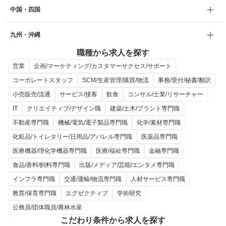
中国・四国
九州・沖縄
職種から求人を探す
営業
企画/マーケティング/カスタマーサクセス/サポート
コーポレートスタッフ
SCM/生産管理/購買/物流
事務/受付/秘書/翻訳
小売販売/流通
サービス/接客
飲食
コンサル/士業/リサーチャー
IT
クリエイティブ/デザイン職
建築/土木/プラント専門職
不動産専門職
機械/電気/電子製品専門職
化学/素材専門職
化粧品/トイレタリー/日用品/アパレル専門職
医薬品専門職
医療機器/理化学機器専門職
医療/福祉専門職
金融専門職
食品/香料/飼料専門職
出版/メディア/芸能/エンタメ専門職
インフラ専門職
交通/運輸/物流専門職
人材サービス専門職
教育/保育専門職
エグゼクティブ
学術研究
公務員/団体職員/農林水産
こだわり条件から求人を探す