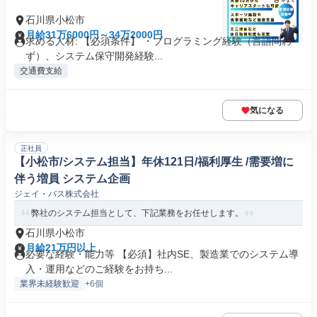
石川県小松市
月給31万6000円～34万2000円
求める人材: 【必須条件】 ・プログラミング経験（言語問わ
ず）、システム保守開発経験...
交通費支給
気になる
正社員
【小松市/システム担当】年休121日/福利厚生 /需要増に
伴う増員 システム企画
ジェイ・バス株式会社
弊社のシステム担当として、下記業務をお任せします。
石川県小松市
月給21万円以上
必要な経験・能力等 【必須】社内SE、製造業でのシステム導
入・運用などのご経験をお持ち...
業界未経験歓迎
+6個