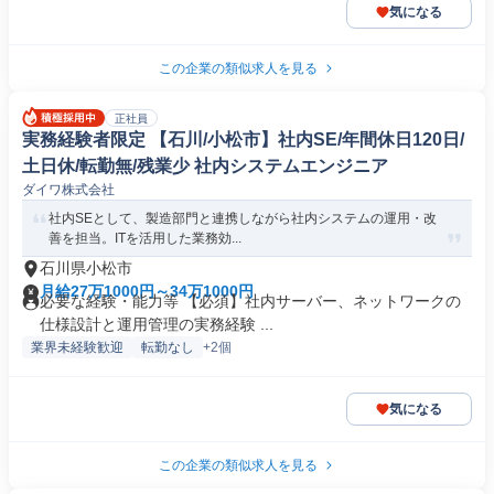
気になる
この企業の類似求人を見る
正社員
実務経験者限定 【石川/小松市】社内SE/年間休日120日/
土日休/転勤無/残業少 社内システムエンジニア
ダイワ株式会社
社内SEとして、製造部門と連携しながら社内システムの運用・改
善を担当。ITを活用した業務効...
石川県小松市
月給27万1000円～34万1000円
必要な経験・能力等 【必須】社内サーバー、ネットワークの
仕様設計と運用管理の実務経験 ...
業界未経験歓迎
転勤なし
+2個
気になる
この企業の類似求人を見る