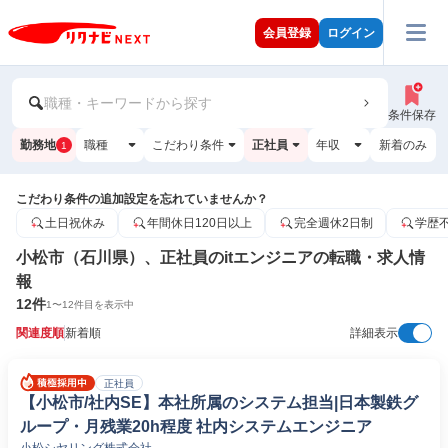
会員登録
ログイン
職種・キーワードから探す
条件保存
勤務地
職種
こだわり条件
正社員
年収
新着のみ
1
こだわり条件の追加設定を忘れていませんか？
土日祝休み
年間休日120日以上
完全週休2日制
学歴
小松市（石川県）、正社員のitエンジニアの転職・求人情
報
12
件
1
〜
12
件目を表示中
関連度順
新着順
詳細表示
正社員
【小松市/社内SE】本社所属のシステム担当|日本製鉄グ
ループ・月残業20h程度 社内システムエンジニア