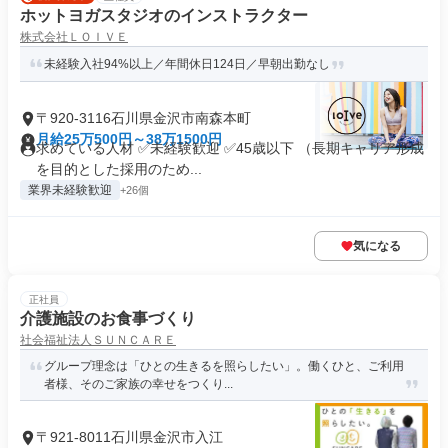
ホットヨガスタジオのインストラクター
株式会社ＬＯＩＶＥ
未経験入社94%以上／年間休日124日／早朝出勤なし
〒920-3116石川県金沢市南森本町
月給25万500円～38万1500円
求めている人材 ✅未経験歓迎 ✅45歳以下 （長期キャリア形成
を目的とした採用のため...
業界未経験歓迎
+26個
気になる
正社員
介護施設のお食事づくり
社会福祉法人ＳＵＮＣＡＲＥ
グループ理念は「ひとの生きるを照らしたい」。働くひと、ご利用
者様、そのご家族の幸せをつくり...
〒921-8011石川県金沢市入江