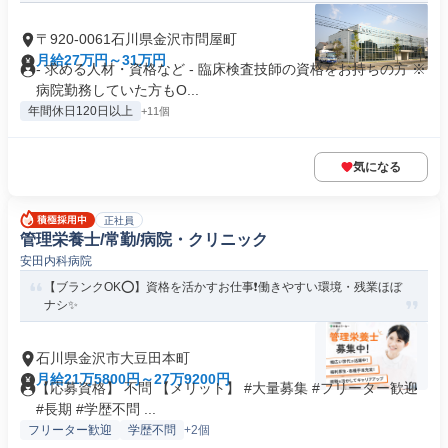
〒920-0061石川県金沢市問屋町
月給27万円～31万円
- 求める人材・資格など - 臨床検査技師の資格をお持ちの方 ※
病院勤務していた方もO...
年間休日120日以上
+11個
気になる
正社員
管理栄養士/常勤/病院・クリニック
安田内科病院
【ブランクOK⭕️】資格を活かすお仕事❗️働きやすい環境・残業ほぼ
ナシ✨
石川県金沢市大豆田本町
月給21万5800円～27万9200円
【応募資格】 不問 【メリット】 #大量募集 #フリーター歓迎
#長期 #学歴不問 ...
フリーター歓迎
学歴不問
+2個