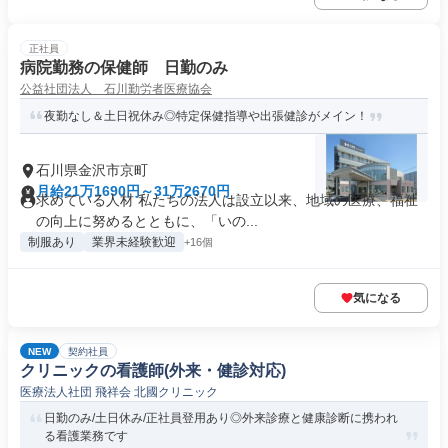
正社員
病院勤務の保健師 日勤のみ
公益社団法人 石川勤労者医療協会
夜勤なし＆土日祝休み◎特定保健指導や出張健診がメイン！
石川県金沢市京町
月給21万1690円～31万2670円
求めている人材 私たちの法人は設立以来、地域の医療、福祉
の向上に努めるとともに、「いの...
制服あり
業界未経験歓迎
+16個
気になる
NEW
契約社員
クリニックの看護師(外来・健診対応)
医療法人社団 飛祥会 北國クリニック
日勤のみ/土日休み/正社員登用あり◎外来診療と健康診断に携われ
る看護業務です