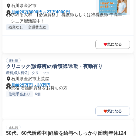
石川県金沢市
月給20万8000円～27万4000円
求める人材: 【必須資格】 看護師もしくは准看護師 中高年、
シニア層活躍中！
残業なし
交通費支給
気になる
正社員
クリニック(診療所)の看護師/常勤・夜勤有り
産科婦人科佐川クリニック
石川県金沢市上荒屋
月給25万円～28万円
資格 看護師資格をお持ちの方
住宅手当あり
+6個
気になる
正社員
50代、60代活躍中!|経験を給与へしっかり反映|年休124