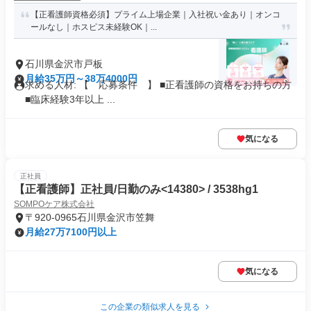
【正看護師資格必須】プライム上場企業｜入社祝い金あり｜オンコ
ールなし｜ホスピス未経験OK｜...
石川県金沢市戸板
月給35万円～38万4000円
求める人材: 【 応募条件 】 ■正看護師の資格をお持ちの方
■臨床経験3年以上 ...
気になる
正社員
【正看護師】正社員/日勤のみ<14380> / 3538hg1
SOMPOケア株式会社
〒920-0965石川県金沢市笠舞
月給27万7100円以上
気になる
この企業の類似求人を見る