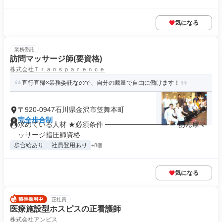
気になる
業務委託
訪問マッサージ師(要資格)
株式会社Ｔｒａｎｓｐａｒｅｎｃｅ
直行直帰×業務委託なので、自分の裁量で自由に働けます！
〒920-0947石川県金沢市笠舞本町
完全歩合制
求めている人材 ★必須条件 ───────────── ・あん摩マ
ッサージ指圧師資格 ...
歩合給あり
社員登用あり
+8個
気になる
正社員
医療施設型ホスピスの正看護師
株式会社アンビス