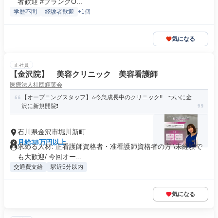
者歓迎 #ブランクO...
学歴不問
経験者歓迎
+1個
気になる
正社員
【金沢院】 美容クリニック 美容看護師
医療法人社団輝葉会
【オープニングスタッフ】⭐今急成長中のクリニック!! ついに金
沢に新規開院❗
石川県金沢市堀川新町
月給38万円以上
求める人材: 正看護師資格者・准看護師資格者の方 \未経験で
も大歓迎/ 今回オー...
交通費支給
駅近5分以内
気になる