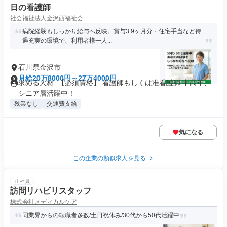
日の看護師
社会福祉法人金沢西福祉会
病院経験もしっかり給与へ反映。賞与3.9ヶ月分・住宅手当など待
遇充実の環境で、利用者様一人...
石川県金沢市
月給20万8000円～27万4000円
求める人材: 【必須資格】 看護師もしくは准看護師 中高年、
シニア層活躍中！
残業なし
交通費支給
気になる
この企業の類似求人を見る
正社員
訪問リハビリスタッフ
株式会社メディカルケア
同業界からの転職者多数/土日祝休み/30代から50代活躍中