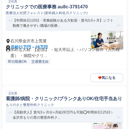
正社員
クリニックでの医療事務 au8c-3791470
医療法人社団フォレスト(産科婦人科佐川クリニック)
【年間休日120日・実務経験がある方歓迎・賞与3.0ヶ月】シフト
勤務で働きやすい職場の医療...
石川県金沢市上荒屋
月給21万円～28万円
求める人材: 【必須】 ・短大卒以上 ・パソコン操作（入力程
度） ・病院やクリ...
即日勤務OK
交通費支給
気になる
正社員
看護師/病院・クリニック/ブランクありOK/住宅手当あり
もりのさと整形外科クリニック
【高額求人】賞与3ヶ月分⭐月給28万円も可能⭕年間休日125日✨
金沢市もりの里の整形外科ク...