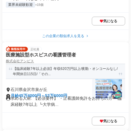
業界未経験歓迎
+15個
気になる
この企業の類似求人を見る
正社員
医療施設型ホスピスの看護管理者
株式会社アンビス
【臨床経験7年以上必須】年収620万円以上/夜勤・オンコールなし/
年間休日115日/「その...
石川県金沢市泉が丘
月給45万4000円～53万6000円
求める人材: 【必須要件】 ・正看護師免許をお持ちの方 ・臨
床経験7年以上 ┗大学病...
気になる