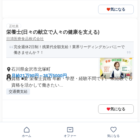
気になる
正社員
栄養士(日々の献立で人々の健康を支える)
日清医療食品株式会社
完全週休2日制！残業代全額支給！業界リーディングカンパニーで
働きませんか？！
石川県金沢市北塚町
月給21万90円～36万5000円
資格 ■要 栄養士資格 年齢・学歴・経験不問です。 未経験でも
資格を活かして働きたい...
交通費支給
気になる
この企業の類似求人を見る
ホーム
オファー
気になる
正社員