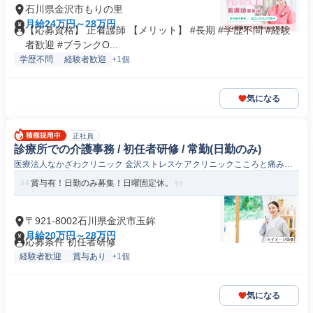
石川県金沢市もりの里
月給24万円～28万円
【応募資格】 正看護師 【メリット】 #長期 #学歴不問 #経験
者歓迎 #ブランクO...
学歴不問
経験者歓迎
+1個
気になる
正社員
診療所での介護事務 / 初任者研修 / 常勤(日勤のみ)
医療法人なかざわクリニック 金沢ストレスケアクリニックこころと痛みの
診療所
賞与有！日勤のみ募集！日曜固定休。
〒921-8002石川県金沢市玉鉾
月給20万円～28万円
応募条件 初任者研修
経験者歓迎
賞与あり
+1個
気になる