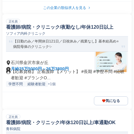
この企業の類似求人を見る
正社員
看護師/病院・クリニック/夜勤なし/年休120日以上
ソフィア内科クリニック
【日勤のみ／年間休日121日／日祝休み／残業なし】基本給高め⭐
病院母体のクリニック✨
石川県金沢市泉が丘
月給25万5000円～26万3800円
【応募資格】 正看護師 【メリット】 #長期 #学歴不問 #経験
者歓迎 #ブランクO...
学歴不問
経験者歓迎
+1個
気になる
正社員
看護師/病院・クリニック/年休120日以上/車通勤OK
青和病院