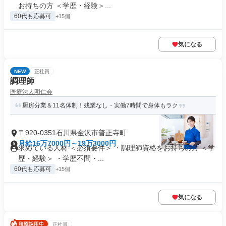
お持ちの方 ＜学歴・経験＞...
60代も応募可
+15個
気になる
NEW
正社員
調理師
医療法人明仁会
厨房分業＆11名体制！残業なし・実働7時間で身体もラク
〒920-0351石川県金沢市普正寺町
月給16万7000円～19万3000円
求めている人材 ＜必須要件＞ ・調理師資格をお持ちの方 ＜学
歴・経験＞ ・学歴不問・...
60代も応募可
+15個
気になる
正社員