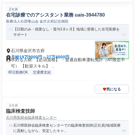
正社員
在宅診療でのアシスタント業務 uais-3944780
医療法人社団竜山会 金沢古府記念病院
【日勤のみ・残業なし・賞与3.8ヶ月】地域に密着した在宅医療を
サポート
石川県金沢市古府
月給19万9000円～27万4000円
求める人材: 【必須資格】 ・普通自動車運転免許（AT限定不
可） 【歓迎スキル】 ...
即日勤務OK
交通費支給
気になる
正社員
臨床検査技師
石川県医師会臨床検査センター
石川県医師会臨床検査センターでの臨床検査技師(正社員)地域医療
に貢献しながら、安定したキャ...