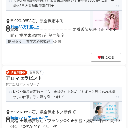
《正or准看護免許必須》業界未経験歓迎！★年収690万円以上！★
週休2日＆有給取得率9割★...
〒920-0853石川県金沢市本町
月給36万円以上
資格 ＝＝＝＝＝＝＝＝＝＝＝＝＝ 要看護師免許（正・准不
問） 業界未経験歓迎 第二新卒...
制服あり
業界未経験歓迎
+24個
気になる
業務委託
アロマセラピスト
株式会社ボディワーク
時代や環境が変わっても、未経験から始めてもずっと続けられる癒
やしの仕事。手に職を身につけて...
〒920-0858石川県金沢市木ノ新保町
時給2232円～4368円
資格 ★未経験歓迎・ブランクOK ★学歴・経験・年齢不問！3
0代、40代などミドル世代...