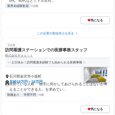
0代、40代などミドル世代...
業界未経験歓迎
+15個
気になる
この企業の類似求人を見る
正社員
訪問看護ステーションでの医療事務スタッフ
株式会社Ｒａｄｉｘ
土日休み！訪問看護未経験でも始められる医療事務
石川県金沢市小坂町
月給18万円～19万円
求めている人材 「相手に何かしてあげられることはないか考
えることができる人」を求めてい...
制服あり
学歴不問
+6個
気になる