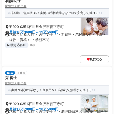
看護助手
医療法人明仁会
未経験・無資格OK！実働7時間×残業ほぼゼロで安定して働ける
〒920-0351石川県金沢市普正寺町
月給16万9600円～19万5600円
求めている人材 ＜必須要件＞ ・無資格・未経験OK ＜学歴・
経験・資格＞ ・学歴不問...
60代も応募可
+16個
気になる
NEW
正社員
栄養士
医療法人明仁会
実働7時間×残業なし！直雇用＆11名体制で無理なく働ける
〒920-0351石川県金沢市普正寺町
月給17万7000円～20万5000円
求めている人材 ＜必須要件＞ ・調理師資格又は栄養士資格を