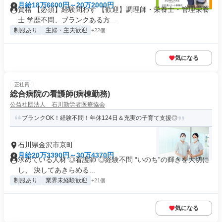
月給18万6600円～20万2000円
資格 【必須】経験問わず 【歓迎】調理師・栄養士・管理栄養
士 学歴不問、ブランクある方...
制服あり
主婦・主夫歓迎
+22個
気になる
正社員
総合病院の看護師(病棟勤務)
公益社団法人 石川勤労者医療協会
ブランクOK！経験不問！年休124日＆充実の子育て支援◎
石川県金沢市京町
月給20万3390円～30万4370円
求めている人材 ◎看護師 ◎経験不問 “いのち”の輝きを大切に
し、 決してあきらめる...
制服あり
業界未経験歓迎
+21個
気になる