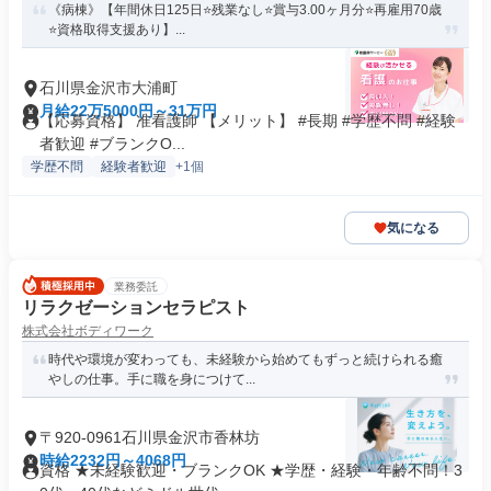
《病棟》【年間休日125日⭐残業なし⭐賞与3.00ヶ月分⭐再雇用70歳
⭐資格取得支援あり】...
石川県金沢市大浦町
月給22万5000円～31万円
【応募資格】 准看護師 【メリット】 #長期 #学歴不問 #経験
者歓迎 #ブランクO...
学歴不問
経験者歓迎
+1個
気になる
業務委託
リラクゼーションセラピスト
株式会社ボディワーク
時代や環境が変わっても、未経験から始めてもずっと続けられる癒
やしの仕事。手に職を身につけて...
〒920-0961石川県金沢市香林坊
時給2232円～4068円
資格 ★未経験歓迎・ブランクOK ★学歴・経験・年齢不問！3