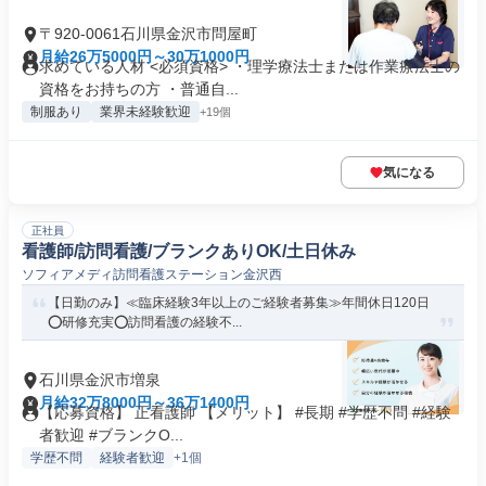
〒920-0061石川県金沢市問屋町
月給26万5000円～30万1000円
求めている人材 <必須資格> ・理学療法士または作業療法士の
資格をお持ちの方 ・普通自...
制服あり
業界未経験歓迎
+19個
気になる
正社員
看護師/訪問看護/ブランクありOK/土日休み
ソフィアメディ訪問看護ステーション金沢西
【日勤のみ】≪臨床経験3年以上のご経験者募集≫年間休日120日
⭕研修充実⭕訪問看護の経験不...
石川県金沢市増泉
月給32万8000円～36万1400円
【応募資格】 正看護師 【メリット】 #長期 #学歴不問 #経験
者歓迎 #ブランクO...
学歴不問
経験者歓迎
+1個