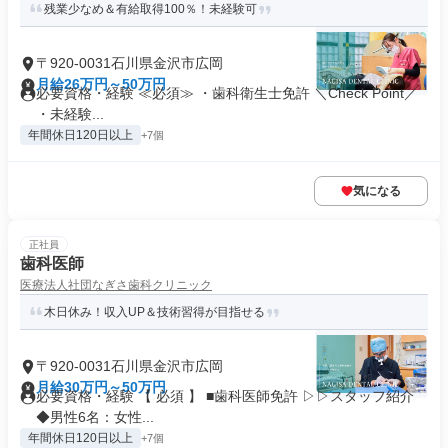
残業少なめ＆有給取得100％！未経験可
〒920-0031石川県金沢市広岡
月給26万円～50万円
必要資格・経験 ≪必須≫ ・歯科衛生士免許 ＼Check Point／
・未経験...
年間休日120日以上
+7個
気になる
正社員
歯科医師
医療法人社団なぎさ歯科クリニック
木日休み！収入UP＆技術習得が目指せる
〒920-0031石川県金沢市広岡
月給30万円～50万円
必要資格・経験 【 必須 】 ■歯科医師免許 ▷▷スタッフ紹介
◆男性6名：女性...
年間休日120日以上
+7個