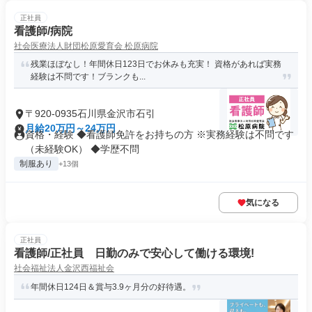
正社員
看護師/病院
社会医療法人財団松原愛育会 松原病院
残業ほぼなし！年間休日123日でお休みも充実！ 資格があれば実務
経験は不問です！ブランクも...
〒920-0935石川県金沢市石引
月給20万円～24万円
資格・経験 ◆看護師免許をお持ちの方 ※実務経験は不問です
（未経験OK） ◆学歴不問
制服あり
+13個
気になる
正社員
看護師/正社員 日勤のみで安心して働ける環境!
社会福祉法人金沢西福祉会
年間休日124日＆賞与3.9ヶ月分の好待遇。