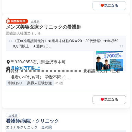
気になる
正社員
メンズ美容医療クリニックの看護師
医療法人社団エミナル
《正or准看護師免許》★業界未経験OK★20・30代活躍中★年収69
0万円以上！★週休2日...
〒920-0853石川県金沢市本町
月給36万円以上
資格 ＝＝＝＝＝＝＝＝＝＝＝＝＝＝＝ 要看護師免許（正看・
准看いずれも可） 学歴不問／...
制服あり
業界未経験歓迎
+23個
気になる
正社員
看護師/病院・クリニック
エミナルクリニック 金沢院