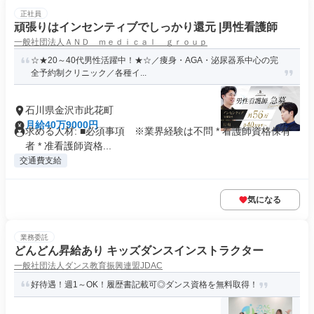
正社員
頑張りはインセンティブでしっかり還元 |男性看護師
一般社団法人ＡＮＤ ｍｅｄｉｃａｌ ｇｒｏｕｐ
☆★20～40代男性活躍中！★☆／痩身・AGA・泌尿器系中心の完
全予約制クリニック／各種イ...
石川県金沢市此花町
月給40万9000円
求める人材: ■必須事項 ※業界経験は不問 * 看護師資格保有
者 * 准看護師資格...
交通費支給
気になる
業務委託
どんどん昇給あり キッズダンスインストラクター
一般社団法人ダンス教育振興連盟JDAC
好待遇！週1～OK！履歴書記載可◎ダンス資格を無料取得！