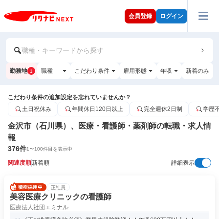
会員登録
ログイン
職種・キーワードから探す
勤務地
職種
こだわり条件
雇用形態
年収
新着のみ
1
こだわり条件の追加設定を忘れていませんか？
土日祝休み
年間休日120日以上
完全週休2日制
学歴
金沢市（石川県）、医療・看護師・薬剤師の転職・求人情
報
376
件
1
〜
100
件目を表示中
関連度順
新着順
詳細表示
正社員
美容医療クリニックの看護師
医療法人社団エミナル