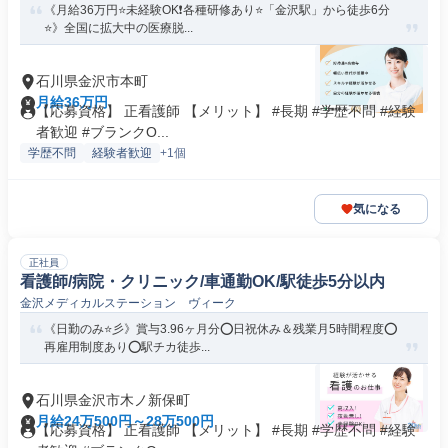
《月給36万円⭐未経験OK❗️各種研修あり⭐「金沢駅」から徒歩6分
⭐》全国に拡大中の医療脱...
石川県金沢市本町
月給36万円
【応募資格】 正看護師 【メリット】 #長期 #学歴不問 #経験
者歓迎 #ブランクO...
学歴不問
経験者歓迎
+1個
気になる
正社員
看護師/病院・クリニック/車通勤OK/駅徒歩5分以内
金沢メディカルステーション ヴィーク
《日勤のみ⭐彡》賞与3.96ヶ月分⭕日祝休み＆残業月5時間程度⭕
再雇用制度あり⭕駅チカ徒歩...
石川県金沢市木ノ新保町
月給24万500円～28万500円
【応募資格】 正看護師 【メリット】 #長期 #学歴不問 #経験