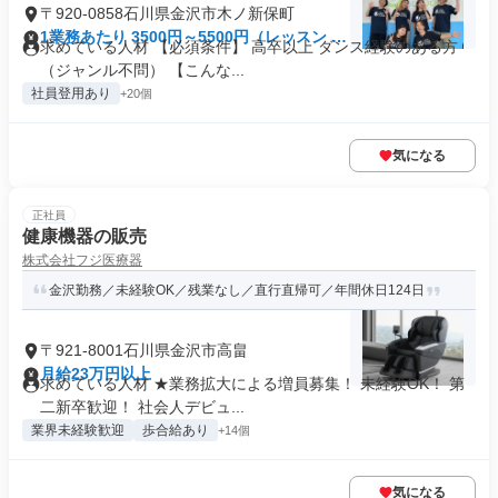
〒920-0858石川県金沢市木ノ新保町
1業務あたり 3500円～5500円（レッスン 60
求めている人材 【必須条件】 高卒以上 ダンス経験のある方
分）
（ジャンル不問） 【こんな...
社員登用あり
+20個
気になる
正社員
健康機器の販売
株式会社フジ医療器
金沢勤務／未経験OK／残業なし／直行直帰可／年間休日124日
〒921-8001石川県金沢市高畠
月給23万円以上
求めている人材 ★業務拡大による増員募集！ 未経験OK！ 第
二新卒歓迎！ 社会人デビュ...
業界未経験歓迎
歩合給あり
+14個
気になる