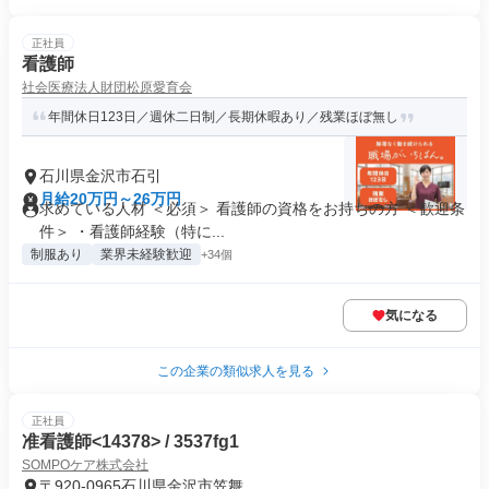
正社員
看護師
社会医療法人財団松原愛育会
年間休日123日／週休二日制／長期休暇あり／残業ほぼ無し
石川県金沢市石引
月給20万円～26万円
求めている人材 ＜必須＞ 看護師の資格をお持ちの方 ＜歓迎条
件＞ ・看護師経験（特に...
制服あり
業界未経験歓迎
+34個
気になる
この企業の類似求人を見る
正社員
准看護師<14378> / 3537fg1
SOMPOケア株式会社
〒920-0965石川県金沢市笠舞