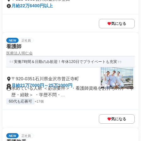
月給22万6400円以上
気になる
NEW
正社員
看護師
医療法人明仁会
実働7時間＆日勤のみ歓迎！年休120日でプライベートも充実
〒920-0351石川県金沢市普正寺町
月給21万7000円～25万1000円
求めている人材 ＜必須要件＞ ・看護師資格をお持ちの方 ＜学
歴・経験＞ ・学歴不問・...
60代も応募可
+17個
気になる
NEW
正社員