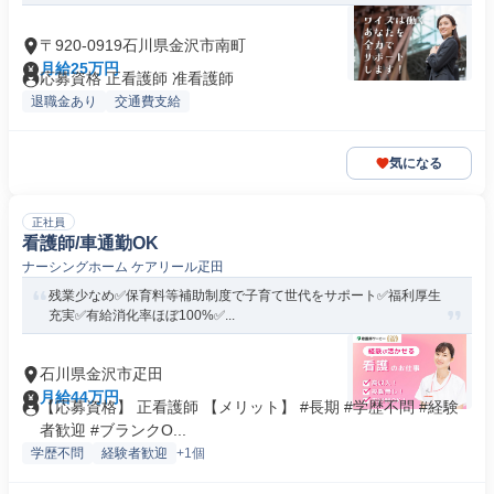
〒920-0919石川県金沢市南町
月給25万円
応募資格 正看護師 准看護師
退職金あり
交通費支給
気になる
正社員
看護師/車通勤OK
ナーシングホーム ケアリール疋田
残業少なめ✅保育料等補助制度で子育て世代をサポート✅福利厚生
充実✅有給消化率ほぼ100%✅...
石川県金沢市疋田
月給44万円
【応募資格】 正看護師 【メリット】 #長期 #学歴不問 #経験
者歓迎 #ブランクO...
学歴不問
経験者歓迎
+1個