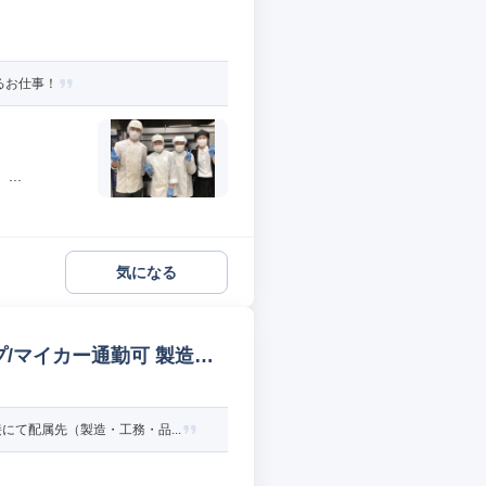
るお仕事！
..
気になる
/マイカー通勤可 製造オ
て配属先（製造・工務・品...