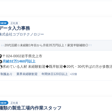
NEW
正社員
データ入力事務
株式会社コプロテクノロジー
20代活躍☆未経験1年目から月収35万円以上！家賃半額補助◎
〒024-0002岩手県北上市
月給32万1460円以上
求めている人材 未経験歓迎◆既卒歓迎◆20代・30代半ばの方が多数活躍
制服あり
業界未経験歓迎
年間休日120日以上
+22個
NEW
正社員
麺類の製造工場内作業スタッフ