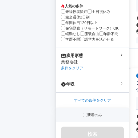
人気の条件
未経験者歓迎
土日祝休み
完全週休2日制
年間休日120日以上
在宅勤務（リモートワーク）OK
転勤なし
服装自由
年齢不問
学歴不問
語学力を活かせる
雇用形態
業務委託
条件をクリア
年収
すべての条件をクリア
新着のみ
検索