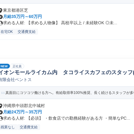
東京都港区芝
月給35万円～60万円
求める人材: 【求める人物像】 高校卒以上 / 未経験OK ◎未...
在宅OK
交通費支給
NEW
正社員
イオンモールライカム内 タコライスカフェのスタッフ(
有限会社ベントス
真面目にコツコツ働ける方へ。有給取得率100%推奨、長く続けるスタッフが
沖縄県中頭郡北中城村
月給24万円～35万円
求める人材: 【必須】 ・飲食店での勤務経験がある方 ・簡単なPC...
残業なし
交通費支給