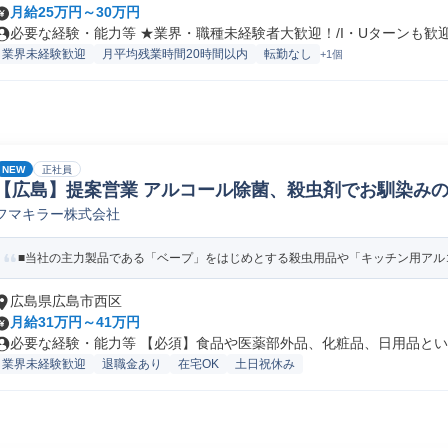
月給25万円～30万円
必要な経験・能力等 ★業界・職種未経験者大歓迎！/I・Uターンも歓迎！
業界未経験歓迎
月平均残業時間20時間以内
転勤なし
+1個
NEW
正社員
【広島】提案営業 アルコール除菌、殺虫剤でお馴染みの
フマキラー株式会社
日用品/アパレル/インテリア法人営業
■当社の主力製品である「ベープ」をはじめとする殺虫用品や「キッチン用アルコ
広島県広島市西区
月給31万円～41万円
必要な経験・能力等 【必須】食品や医薬部外品、化粧品、日用品といっ
業界未経験歓迎
退職金あり
在宅OK
土日祝休み