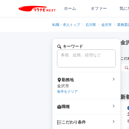
ホーム
オファー
気に
転職・求人トップ
/
石川県
/
金沢市
/
業務委
金
キーワード
こだ
勤務地
金沢市
条件をクリア
新
職種
こだわり条件