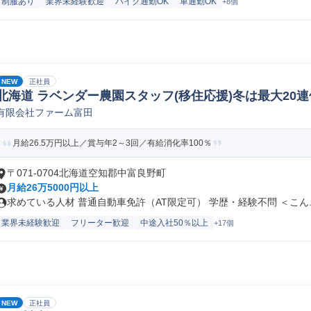
制服あり
業界未経験歓迎
バイク通勤OK
車通勤OK
+8個
NEW
正社員
北海道 ラベンダー農園スタッフ(移住応援)冬は最大20連
有限会社ファーム富田
月給26.5万円以上／賞与年2～3回／有給消化率100％
〒071-0704北海道空知郡中富良野町
月給26万5000円以上
求めている人材 普通自動車免許（AT限定可） 学歴・経験不問 ＜こん..
業界未経験歓迎
フリーター歓迎
中途入社50％以上
+17個
NEW
正社員