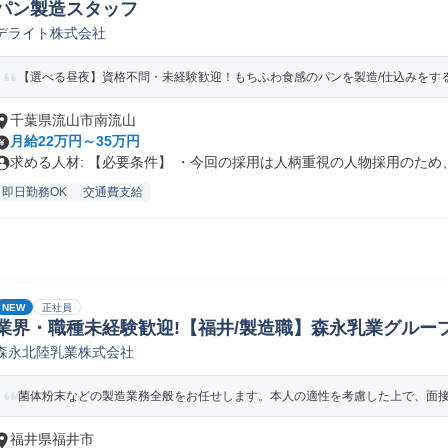
パン製造スタッフ
デライト株式会社
【選べる昼夜】資格不問・未経験歓迎！もちふわ食感のパンを製造/仕込みをす
千葉県流山市南流山
月給22万円～35万円
求める人材: 【必要条件】 ・今回の採用は人柄重視の人物採用のため、.
即日勤務OK
交通費支給
NEW
正社員
業界・職種未経験歓迎!【福井/製造職】森永乳業グループ
森永北陸乳業株式会社
ペレーター/ラインマネージャー(食品/飲料/たばこ)
菌体粉末などの製造業務全般をお任せします。本人の適性を考慮した上で、面接に
福井県福井市