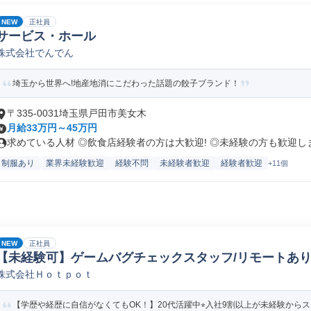
NEW
正社員
サービス・ホール
株式会社でんでん
埼玉から世界へ!地産地消にこだわった話題の餃子ブランド！
〒335-0031埼玉県戸田市美女木
月給33万円～45万円
求めている人材 ◎飲食店経験者の方は大歓迎! ◎未経験の方も歓迎します
制服あり
業界未経験歓迎
経験不問
未経験者歓迎
経験者歓迎
+11個
NEW
正社員
【未経験可】ゲームバグチェックスタッフ/リモートあ
株式会社Ｈｏｔｐｏｔ
【学歴や経歴に自信がなくてもOK！】20代活躍中⭐︎入社9割以上が未経験からスタ