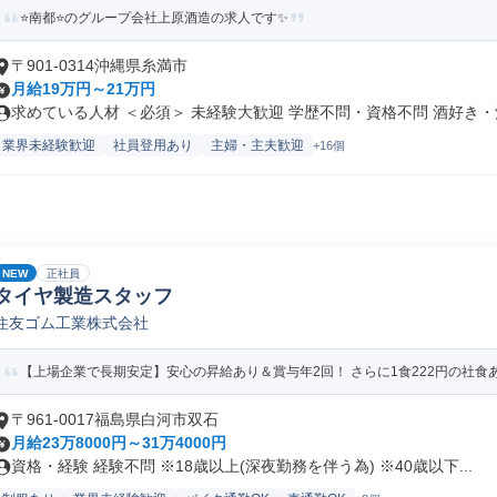
⭐️南都⭐️のグループ会社上原酒造の求人です✨
〒901-0314沖縄県糸満市
月給19万円～21万円
求めている人材 ＜必須＞ 未経験大歓迎 学歴不問・資格不問 酒好き・酒.
業界未経験歓迎
社員登用あり
主婦・主夫歓迎
+16個
NEW
正社員
タイヤ製造スタッフ
住友ゴム工業株式会社
【上場企業で長期安定】安心の昇給あり＆賞与年2回！ さらに1食222円の社
〒961-0017福島県白河市双石
月給23万8000円～31万4000円
資格・経験 経験不問 ※18歳以上(深夜勤務を伴う為) ※40歳以下...