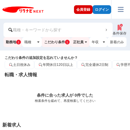
会員登録
ログイン
職種・キーワードから探す
条件保存
勤務地
職種
こだわり条件
正社員
年収
新着のみ
1
1
こだわり条件の追加設定を忘れていませんか？
土日祝休み
年間休日120日以上
完全週休2日制
学歴
転職・求人情報
条件に合った求人が 0件でした
検索条件を緩めて、再度検索してください
新着求人