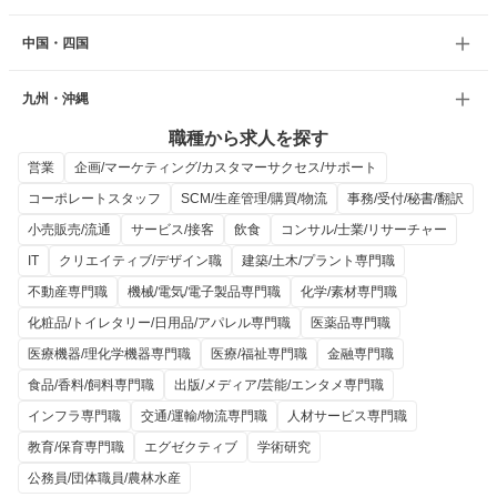
中国・四国
九州・沖縄
職種から求人を探す
営業
企画/マーケティング/カスタマーサクセス/サポート
コーポレートスタッフ
SCM/生産管理/購買/物流
事務/受付/秘書/翻訳
小売販売/流通
サービス/接客
飲食
コンサル/士業/リサーチャー
IT
クリエイティブ/デザイン職
建築/土木/プラント専門職
不動産専門職
機械/電気/電子製品専門職
化学/素材専門職
化粧品/トイレタリー/日用品/アパレル専門職
医薬品専門職
医療機器/理化学機器専門職
医療/福祉専門職
金融専門職
食品/香料/飼料専門職
出版/メディア/芸能/エンタメ専門職
インフラ専門職
交通/運輸/物流専門職
人材サービス専門職
教育/保育専門職
エグゼクティブ
学術研究
公務員/団体職員/農林水産