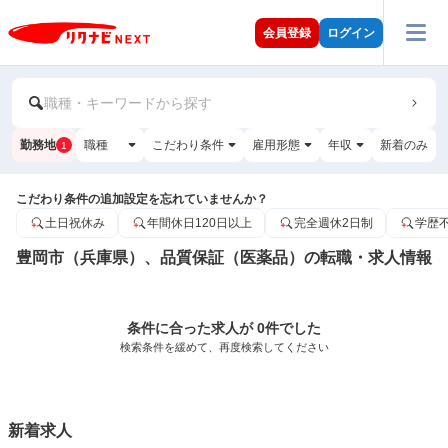
会員登録
ログイン
職種・キーワードから探す
勤務地
職種
こだわり条件
雇用形態
年収
新着のみ
1
こだわり条件の追加設定を忘れていませんか？
土日祝休み
年間休日120日以上
完全週休2日制
学歴
豊岡市（兵庫県）、品質保証（医薬品）の転職・求人情報
条件に合った求人が 0件でした
検索条件を緩めて、再度検索してください
新着求人