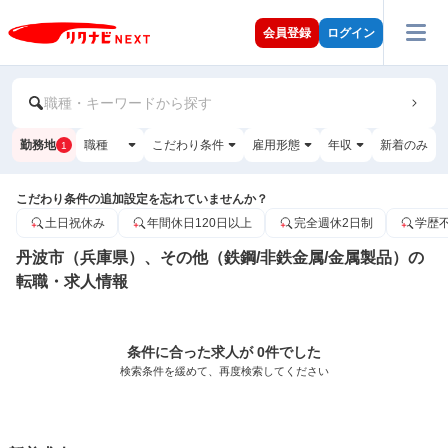
会員登録
ログイン
職種・キーワードから探す
勤務地
職種
こだわり条件
雇用形態
年収
新着のみ
1
こだわり条件の追加設定を忘れていませんか？
土日祝休み
年間休日120日以上
完全週休2日制
学歴
丹波市（兵庫県）、その他（鉄鋼/非鉄金属/金属製品）の
転職・求人情報
条件に合った求人が 0件でした
検索条件を緩めて、再度検索してください