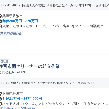
＜418468＞【研磨工具の製造】研磨材の総合メーカー／年休123日／面接1回／
兵庫県丹波市
年俸290万円～370万円
資格・経験 ■未経験OK 35歳以下の方（省令3号のイ ※長期勤続に...
業界未経験歓迎
正社員
静音布団クリーナーの組立作業
合同会社REALIZE
《レア求人》静音布団クリーナーの組立作業スタッフ！長期歓迎♪
兵庫県丹波市
月給31万円～36万4000円
求める人材: ＜☆こんな方にピッタリ☆＞ ・長期的に働きたい方 ・コ..
即日勤務OK
交通費支給