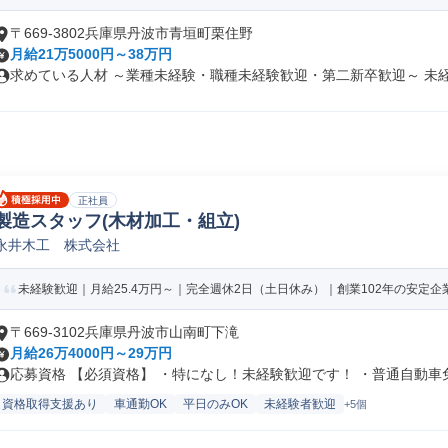
〒669-3802兵庫県丹波市青垣町栗住野
月給21万5000円～38万円
求めている人材 ～業種未経験・職種未経験歓迎・第二新卒歓迎～ 未経験
正社員
製造スタッフ(木材加工・組立)
永井木工 株式会社
未経験歓迎｜月給25.4万円～｜完全週休2日（土日休み）｜創業102年の安定企業
〒669-3102兵庫県丹波市山南町下滝
月給26万4000円～29万円
応募資格 【必須資格】 ・特になし！未経験歓迎です！ ・普通自動車免許
資格取得支援あり
車通勤OK
平日のみOK
未経験者歓迎
+5個