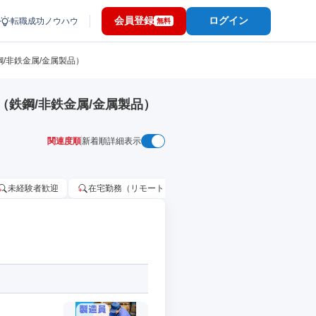
会員登録
ログイン
転職成功ノウハウ
無料
/非鉄金属/金属製品）
鉄鋼/非鉄金属/金属製品）
関連度順
新着順
詳細表示
未経験者歓迎
在宅勤務（リモートワーク）OK
家賃補助・住宅手当