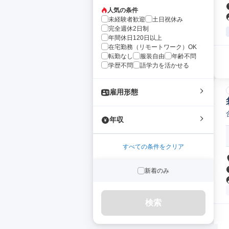
人気の条件
未経験者歓迎
土日祝休み
完全週休2日制
年間休日120日以上
在宅勤務（リモートワーク）OK
転勤なし
服装自由
年齢不問
学歴不問
語学力を活かせる
雇用形態
年収
すべての条件をクリア
新着のみ
検索