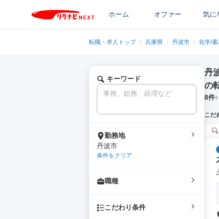
ホーム
オファー
気に
転職・求人トップ
/
兵庫県
/
丹波市
/
化学/
丹
キーワード
の
8
件
1
こだ
勤務地
丹波市
条件をクリア
職種
こだわり条件