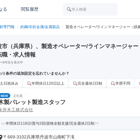
なる
閲覧履歴
求人検索
素材専門職
/
鉄鋼/非鉄金属/金属製品
/
製造オペレーター/ラインマネージャー（鉄鋼
波市（兵庫県）、製造オペレーター/ラインマネージャー（
転職・求人情報
〜
8
件目を表示中
わり条件の追加設定を忘れていませんか？
土日祝休み
年間休日120日以上
完全週休2日制
学歴不問
NEW
正社員
木製パレット製造スタッフ
永井木工株式会社
年間休日118日/賞与2回/資格全額支援/完全週休2日制
〒669-3102兵庫県丹波市山南町下滝