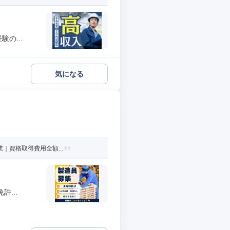
の...
気になる
｜資格取得費用全額...
...