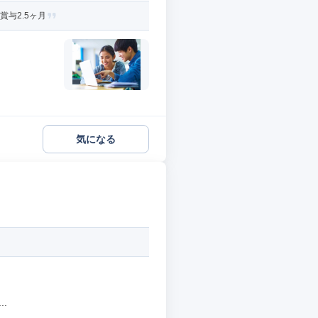
賞与2.5ヶ月
気になる
.