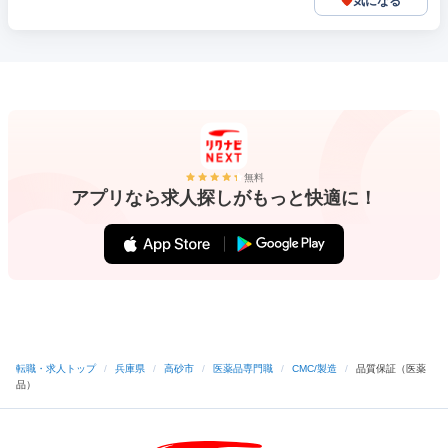
気になる
無料
アプリなら求人探しがもっと快適に！
転職・求人トップ
/
兵庫県
/
高砂市
/
医薬品専門職
/
CMC/製造
/
品質保証（医薬
品）