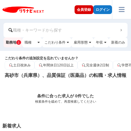
会員登録
ログイン
職種・キーワードから探す
勤務地
職種
こだわり条件
雇用形態
年収
新着のみ
1
こだわり条件の追加設定を忘れていませんか？
土日祝休み
年間休日120日以上
完全週休2日制
学歴
高砂市（兵庫県）、品質保証（医薬品）の転職・求人情報
条件に合った求人が 0件でした
検索条件を緩めて、再度検索してください
新着求人