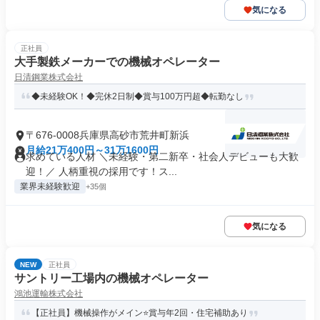
気になる
正社員
大手製鉄メーカーでの機械オペレーター
日清鋼業株式会社
◆未経験OK！◆完休2日制◆賞与100万円超◆転勤なし
〒676-0008兵庫県高砂市荒井町新浜
月給21万400円～31万1600円
求めている人材 ＼未経験・第二新卒・社会人デビューも大歓
迎！／ 人柄重視の採用です！ス...
業界未経験歓迎
+35個
気になる
NEW
正社員
サントリー工場内の機械オペレーター
鴻池運輸株式会社
【正社員】機械操作がメイン⭐賞与年2回・住宅補助あり