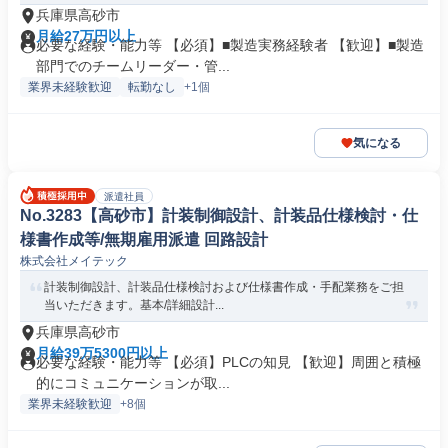
兵庫県高砂市
月給27万円以上
必要な経験・能力等 【必須】■製造実務経験者 【歓迎】■製造
部門でのチームリーダー・管...
業界未経験歓迎
転勤なし
+1個
気になる
派遣社員
No.3283【高砂市】計装制御設計、計装品仕様検討・仕
様書作成等/無期雇用派遣 回路設計
株式会社メイテック
計装制御設計、計装品仕様検討および仕様書作成・手配業務をご担
当いただきます。基本/詳細設計...
兵庫県高砂市
月給39万5300円以上
必要な経験・能力等 【必須】PLCの知見 【歓迎】周囲と積極
的にコミュニケーションが取...
業界未経験歓迎
+8個