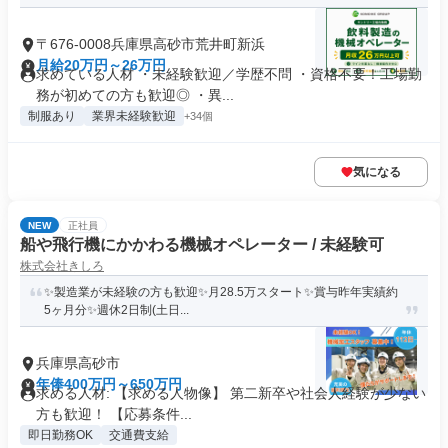
〒676-0008兵庫県高砂市荒井町新浜
月給20万円～26万円
求めている人材 ・未経験歓迎／学歴不問 ・資格不要！工場勤
務が初めての方も歓迎◎ ・異...
制服あり
業界未経験歓迎
+34個
気になる
NEW
正社員
船や飛行機にかかわる機械オペレーター / 未経験可
株式会社きしろ
✨製造業が未経験の方も歓迎✨月28.5万スタート✨賞与昨年実績約
5ヶ月分✨週休2日制(土日...
兵庫県高砂市
年俸400万円～650万円
求める人材: 【求める人物像】 第二新卒や社会人経験が少ない
方も歓迎！ 【応募条件...
即日勤務OK
交通費支給