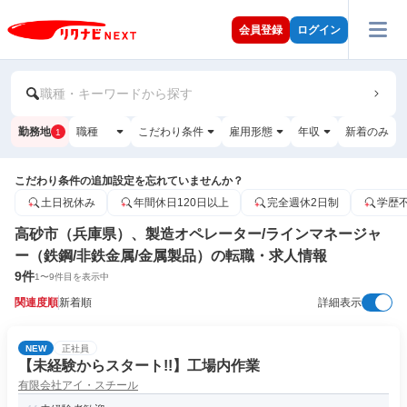
会員登録
ログイン
職種・キーワードから探す
勤務地
職種
こだわり条件
雇用形態
年収
新着のみ
1
こだわり条件の追加設定を忘れていませんか？
土日祝休み
年間休日120日以上
完全週休2日制
学歴
高砂市（兵庫県）、製造オペレーター/ラインマネージャ
ー（鉄鋼/非鉄金属/金属製品）の転職・求人情報
9
件
1
〜
9
件目を表示中
関連度順
新着順
詳細表示
NEW
正社員
【未経験からスタート!!】工場内作業
有限会社アイ・スチール