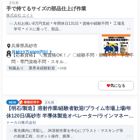
正社員
手で持てるサイズの部品仕上げ作業
株式会社 エイト
入社お祝い8万円支給＊年間休日131日＊資格や経験不問＊ 工場見
学可＊イスに座って、部品...
兵庫県高砂市
月給23万4000円以上
【応募資格】 ＼無資格OK！／ 〇経験不問・前職不問・学歴不
問・専門資格不問・スキル...
制服あり
業界未経験歓迎
+18個
気になる
NEW
正社員
【明石/製造】溶射作業/経験者歓迎/プライム市場上場/年
休120日/高砂市 半導体製造オペレーター/ラインマネージ
トーカロ株式会社
ャー
客先構内に常駐し、JK溶射作業を中心にブラスト・マスキング等
の前後工程、ロボット操作、膜厚...