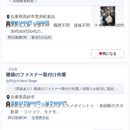
未経験者歓迎
兵庫県高砂市荒井町新浜
時給1600円～2000円
求める人材: 学歴不問 職歴不問 資格不問 スキル不問 20代
30代40代50代の...
即日勤務OK
駅近5分以内
気になる
正社員
寝袋のファスナー取付け作業
合同会社Next Stage
《昇給あり》寝袋のファスナー取付け作業／頑張りが給与に直結
兵庫県高砂市
月給32万6000円～36万4000円
求める人材: ☆この求人のオススメポイント☆ ・未経験の方大
歓迎 ・コツコツ、モクモ...
即日勤務OK
交通費支給