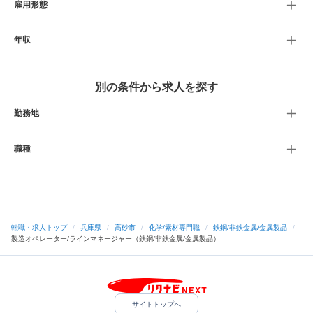
雇用形態
年収
別の条件から求人を探す
勤務地
職種
転職・求人トップ
/
兵庫県
/
高砂市
/
化学/素材専門職
/
鉄鋼/非鉄金属/金属製品
/
製造オペレーター/ラインマネージャー（鉄鋼/非鉄金属/金属製品）
サイトトップへ