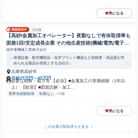
気になる
正社員
【高砂/金属加工オペレーター】夜勤なしで有休取得率も
面接1回!安定成長企業 その他生産技術(機械/電気/電子製
福本重機械工業株式会社
品専門職)
発電設備・航空機部品・化学プラント機器など高精度・高品質が求
められる製品を得意とする当社の...
兵庫県高砂市
月給25万円～45万円
必要な経験・能力等 【必須】■金属加工の実務経験（1年以
上） 【歓迎】■図面読解・加工...
業界未経験歓迎
転勤なし
+1個
気になる
この企業の類似求人を見る