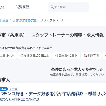
なる
閲覧履歴
求人検索
売/流通
/
店舗管理/運営/支援
/
スタッフトレーナー
塚市（兵庫県）、スタッフトレーナーの転職・求人情報
わり条件の追加設定を忘れていませんか？
土日祝休み
年間休日120日以上
完全週休2日制
学歴不問
条件に合った求人が 0件でした
検索条件を緩めて、再度検索してください
着求人
NEW
正社員
パチンコ好き・データ好きを活かす店舗戦略・機器サポ
株式会社ATHREE CANVAS