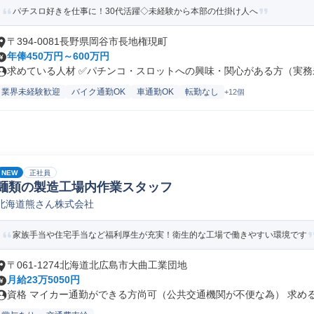
パチスロ好きを仕事に！30代活躍◇未経験から本部の仕掛け人へ
〒394-0081長野県岡谷市長地権現町
年俸450万円～600万円
求めている人材 ✅パチンコ・スロットへの興味・関心がある方（実務未
業界未経験歓迎
バイク通勤OK
車通勤OK
転勤なし
+12個
NEW
正社員
麺類の製造工場内作業スタッフ
北海道熊さん株式会社
家族手当や住宅手当など福利厚生が充実！衛生的な工場で働きやすい環境です
〒061-1274北海道北広島市大曲工業団地
月給23万5050円
資格 マイカー通勤ができる方尚可（公共交通機関が不便な為） 求める人