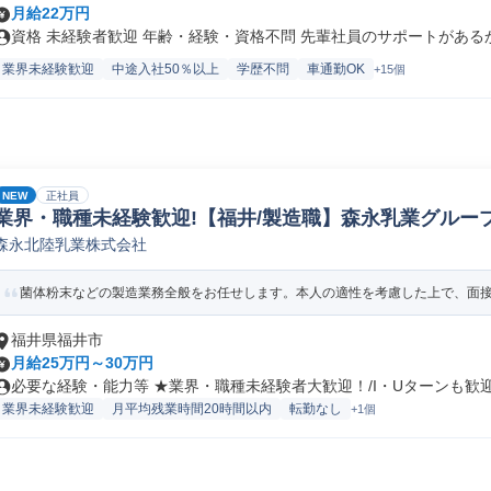
月給22万円
資格 未経験者歓迎 年齢・経験・資格不問 先輩社員のサポートがあるから
業界未経験歓迎
中途入社50％以上
学歴不問
車通勤OK
+15個
NEW
正社員
業界・職種未経験歓迎!【福井/製造職】森永乳業グループ
森永北陸乳業株式会社
ペレーター/ラインマネージャー(食品/飲料/たばこ)
菌体粉末などの製造業務全般をお任せします。本人の適性を考慮した上で、面接に
福井県福井市
月給25万円～30万円
必要な経験・能力等 ★業界・職種未経験者大歓迎！/I・Uターンも歓迎！
業界未経験歓迎
月平均残業時間20時間以内
転勤なし
+1個