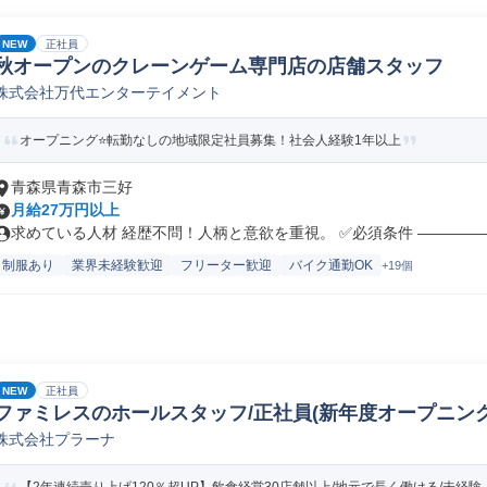
NEW
正社員
秋オープンのクレーンゲーム専門店の店舗スタッフ
株式会社万代エンターテイメント
オープニング⭐転勤なしの地域限定社員募集！社会人経験1年以上
青森県青森市三好
月給27万円以上
求めている人材 経歴不問！人柄と意欲を重視。 ✅必須条件 ――――――
制服あり
業界未経験歓迎
フリーター歓迎
バイク通勤OK
+19個
NEW
正社員
ファミレスのホールスタッフ/正社員(新年度オープニング)
株式会社プラーナ