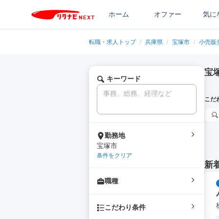
ホーム
オファー
気に
転職・求人トップ
/
兵庫県
/
宝塚市
/
小売販
宝
キーワード
こだ
勤務地
宝塚市
条件をクリア
新
職種
こだわり条件