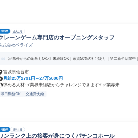
NEW
正社員
クレーンゲーム専門店のオープニングスタッフ
株式会社ベライズ
【✅️県外からの応募もOK♪】未経験OK｜家賃50%の社宅あり｜第二新卒活躍中｜
宮城県仙台市
月給25万2791円～27万5000円
求める人材: ⚡️業界未経験からチャレンジできます⚡️ ✅️業界未...
即日勤務OK
交通費支給
NEW
正社員
ワンランク上の接客が身につくパチンコホール