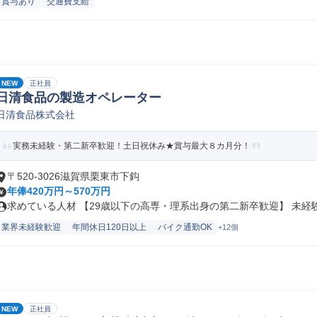
賞与あり
交通費支給
NEW
正社員
日清食品の製造オペレーター
日清食品株式会社
実務未経験・第二新卒歓迎！土日祝休み★賞与最大８カ月分！
〒520-3026滋賀県栗東市下鈎
年俸420万円～570万円
求めている人材 【29歳以下の高専・理系出身の第二新卒歓迎】 未経験か
業界未経験歓迎
年間休日120日以上
バイク通勤OK
+12個
NEW
正社員