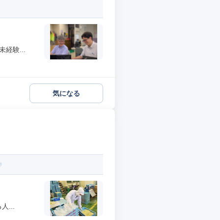
経験...
気になる
...