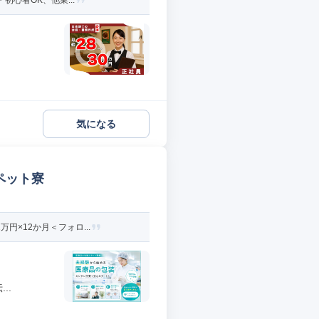
初心者OK、他業...
気になる
ペット寮
×12か月＜フォロ...
..