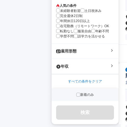
人気の条件
未経験者歓迎
土日祝休み
完全週休2日制
年間休日120日以上
在宅勤務（リモートワーク）OK
転勤なし
服装自由
年齢不問
学歴不問
語学力を活かせる
雇用形態
年収
すべての条件をクリア
新着のみ
検索