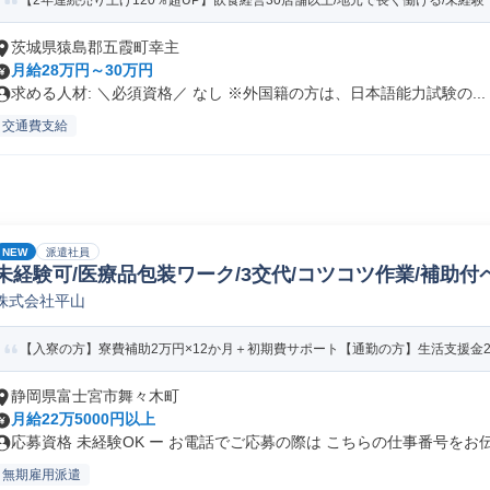
【2年連続売り上げ120％超UP】飲食経営30店舗以上/地元で長く働ける/未経験・
茨城県猿島郡五霞町幸主
月給28万円～30万円
求める人材: ＼必須資格／ なし ※外国籍の方は、日本語能力試験の...
交通費支給
NEW
派遣社員
未経験可/医療品包装ワーク/3交代/コツコツ作業/補助付
株式会社平山
【入寮の方】寮費補助2万円×12か月＋初期費サポート【通勤の方】生活支援金2万円
静岡県富士宮市舞々木町
月給22万5000円以上
応募資格 未経験OK ー お電話でご応募の際は こちらの仕事番号をお伝.
無期雇用派遣