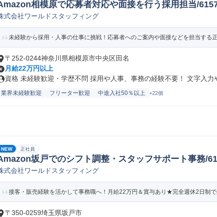
Amazon相模原で応募者対応や面接を行う採用担当/61578_
株式会社ワールドスタッフィング
未経験から採用・人事の仕事に挑戦！応募者へのご案内や面接などを担当する正社
〒252-0244神奈川県相模原市中央区田名
月給22万円以上
資格 未経験歓迎・学歴不問 採用や人事、事務の経験不要！ 文字入力やE
業界未経験歓迎
フリーター歓迎
中途入社50％以上
+22個
NEW
正社員
Amazon坂戸でのシフト調整・スタッフサポート事務/61578
株式会社ワールドスタッフィング
接客・販売経験を活かして事務職へ！月給22万円＆賞与あり★完全週休2日制で残
〒350-0259埼玉県坂戸市