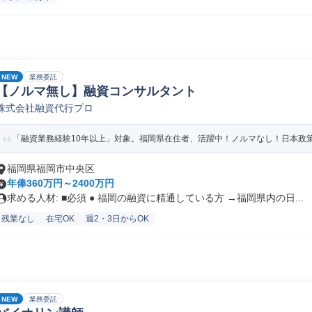
NEW
業務委託
【ノルマ無し】融資コンサルタント
株式会社融資代行プロ
「融資業務経験10年以上」対象。福岡県在住者、活躍中！ノルマなし！日本政策金
福岡県福岡市中央区
年俸360万円～2400万円
求める人材: ■必須 ● 福岡の融資に精通している方 →福岡県内の日...
残業なし
在宅OK
週2・3日からOK
NEW
業務委託