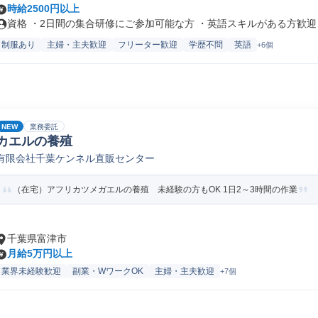
時給2500円以上
資格 ・2日間の集合研修にご参加可能な方 ・英語スキルがある方歓迎 ・
制服あり
主婦・主夫歓迎
フリーター歓迎
学歴不問
英語
+6個
NEW
業務委託
カエルの養殖
有限会社千葉ケンネル直販センター
（在宅）アフリカツメガエルの養殖 未経験の方もOK 1日2～3時間の作業
千葉県富津市
月給5万円以上
業界未経験歓迎
副業・WワークOK
主婦・主夫歓迎
+7個