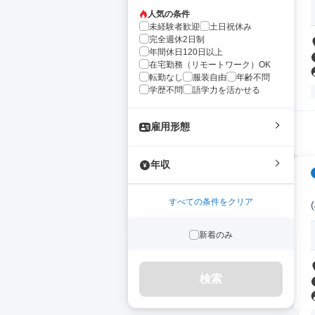
人気の条件
未経験者歓迎
土日祝休み
完全週休2日制
年間休日120日以上
在宅勤務（リモートワーク）OK
転勤なし
服装自由
年齢不問
学歴不問
語学力を活かせる
雇用形態
年収
すべての条件をクリア
新着のみ
検索