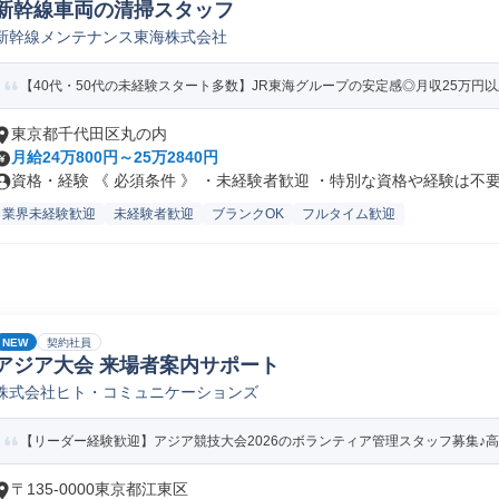
新幹線車両の清掃スタッフ
新幹線メンテナンス東海株式会社
【40代・50代の未経験スタート多数】JR東海グループの安定感◎月収25万円
東京都千代田区丸の内
月給24万800円～25万2840円
資格・経験 《 必須条件 》 ・未経験者歓迎 ・特別な資格や経験は不要.
業界未経験歓迎
未経験者歓迎
ブランクOK
フルタイム歓迎
NEW
契約社員
アジア大会 来場者案内サポート
株式会社ヒト・コミュニケーションズ
【リーダー経験歓迎】アジア競技大会2026のボランティア管理スタッフ募集♪高時給2
〒135-0000東京都江東区