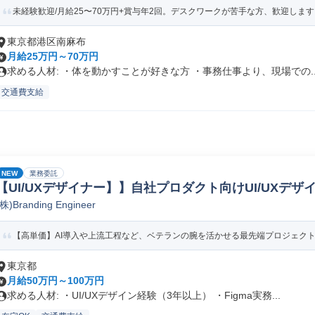
未経験歓迎/月給25〜70万円+賞与年2回。デスクワークが苦手な方、歓迎します
東京都港区南麻布
月給25万円～70万円
求める人材: ・体を動かすことが好きな方 ・事務仕事より、現場での..
交通費支給
NEW
業務委託
【UI/UXデザイナー】】自社プロダクト向けUI/UXデ
(株)Branding Engineer
【高単価】AI導入や上流工程など、ベテランの腕を活かせる最先端プロジェク
東京都
月給50万円～100万円
求める人材: ・UI/UXデザイン経験（3年以上） ・Figma実務...