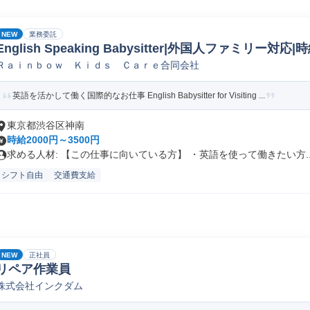
NEW
業務委託
English Speaking Babysitter|外国人ファミリー対応
Ｒａｉｎｂｏｗ Ｋｉｄｓ Ｃａｒｅ合同会社
阪
英語を活かして働く国際的なお仕事 English Babysitter for Visiting ...
東京都渋谷区神南
時給2000円～3500円
求める人材: 【この仕事に向いている方】 ・英語を使って働きたい方..
シフト自由
交通費支給
NEW
正社員
リペア作業員
株式会社インクダム