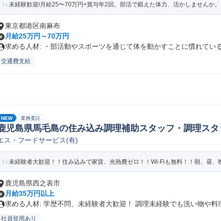
未経験歓迎/月給25〜70万円+賞与年2回。部活で鍛えた体力、活かしませんか。
東京都港区南麻布
月給25万円～70万円
求める人材: ・部活動やスポーツを通じて体を動かすことに慣れている方
交通費支給
NEW
業務委託
鹿児島県馬毛島の住み込み調理補助スタッフ・調理スタ
エス・フードサービス(有)
未経験者大歓迎！！住み込みで家賃、光熱費ゼロ！！Wi-Fiも無料！！朝、昼、晩
鹿児島県西之表市
月給35万円以上
求める人材: 学歴不問、未経験者大歓迎！ 調理未経験でも洗い物や料理.
社員登用あり