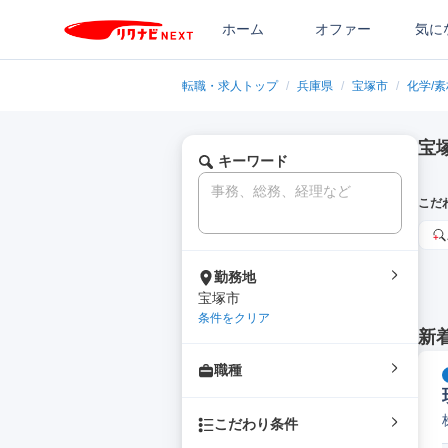
ホーム
オファー
気に
転職・求人トップ
/
兵庫県
/
宝塚市
/
化学/
宝
キーワード
こだ
勤務地
宝塚市
条件をクリア
新
職種
こだわり条件