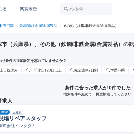
なる
閲覧履歴
求人検索
素材専門職
/
鉄鋼/非鉄金属/金属製品
/
その他（鉄鋼/非鉄金属/金属製品）
塚市（兵庫県）、その他（鉄鋼/非鉄金属/金属製品）の
わり条件の追加設定を忘れていませんか？
土日祝休み
年間休日120日以上
完全週休2日制
学歴不問
条件に合った求人が 0件でした
検索条件を緩めて、再度検索してください
着求人
NEW
正社員
現場リペアスタッフ
株式会社インクダム