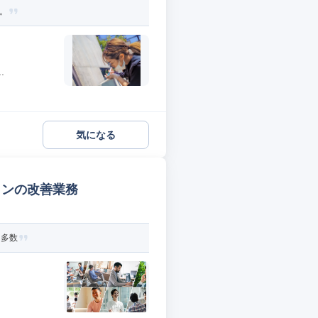
。
.
気になる
ザインの改善業務
ト多数