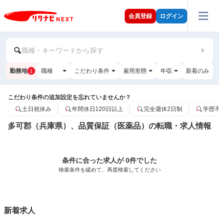
会員登録
ログイン
職種・キーワードから探す
勤務地
職種
こだわり条件
雇用形態
年収
新着のみ
1
こだわり条件の追加設定を忘れていませんか？
土日祝休み
年間休日120日以上
完全週休2日制
学歴
多可郡（兵庫県）、品質保証（医薬品）の転職・求人情報
条件に合った求人が 0件でした
検索条件を緩めて、再度検索してください
新着求人