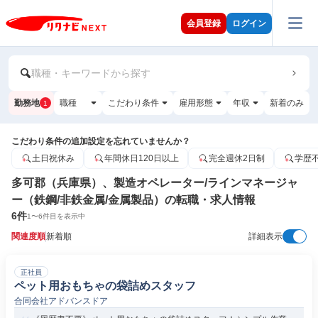
会員登録
ログイン
職種・キーワードから探す
勤務地
職種
こだわり条件
雇用形態
年収
新着のみ
1
こだわり条件の追加設定を忘れていませんか？
土日祝休み
年間休日120日以上
完全週休2日制
学歴
多可郡（兵庫県）、製造オペレーター/ラインマネージャ
ー（鉄鋼/非鉄金属/金属製品）の転職・求人情報
6
件
1
〜
6
件目を表示中
関連度順
新着順
詳細表示
正社員
ペット用おもちゃの袋詰めスタッフ
合同会社アドバンスドア