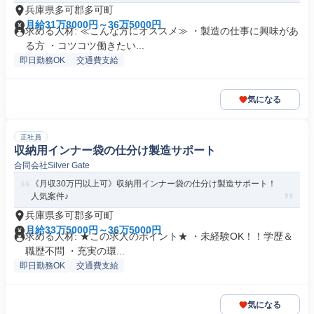
兵庫県多可郡多可町
月給31万8000円～36万5000円
求める人材: ≪こんな方にオススメ≫ ・製造の仕事に興味があ
る方 ・コツコツ働きたい...
即日勤務OK
交通費支給
気になる
正社員
収納用インナー袋の仕分け製造サポート
合同会社Silver Gate
《月収30万円以上可》収納用インナー袋の仕分け製造サポート！
人気案件♪
兵庫県多可郡多可町
月給33万5000円～36万5000円
求める人材: ★この求人のポイント★ ・未経験OK！！学歴＆
職歴不問 ・充実の環...
即日勤務OK
交通費支給
気になる