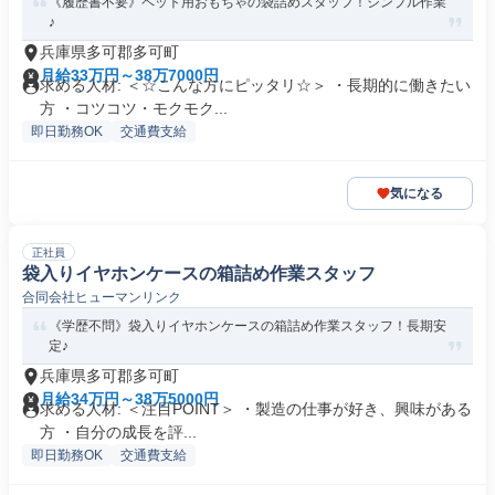
《履歴書不要》ペット用おもちゃの袋詰めスタッフ！シンプル作業
♪
兵庫県多可郡多可町
月給33万円～38万7000円
求める人材: ＜☆こんな方にピッタリ☆＞ ・長期的に働きたい
方 ・コツコツ・モクモク...
即日勤務OK
交通費支給
気になる
正社員
袋入りイヤホンケースの箱詰め作業スタッフ
合同会社ヒューマンリンク
《学歴不問》袋入りイヤホンケースの箱詰め作業スタッフ！長期安
定♪
兵庫県多可郡多可町
月給34万円～38万5000円
求める人材: ＜注目POINT＞ ・製造の仕事が好き、興味がある
方 ・自分の成長を評...
即日勤務OK
交通費支給