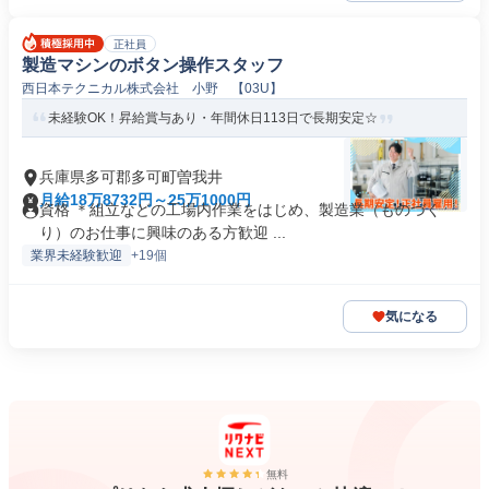
正社員
製造マシンのボタン操作スタッフ
西日本テクニカル株式会社 小野 【03U】
未経験OK！昇給賞与あり・年間休日113日で長期安定☆
兵庫県多可郡多可町曽我井
月給18万8732円～25万1000円
資格 ＊組立などの工場内作業をはじめ、製造業（ものづく
り）のお仕事に興味のある方歓迎 ...
業界未経験歓迎
+19個
気になる
無料