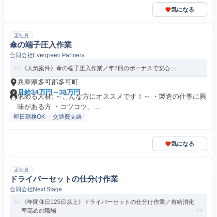
気になる
正社員
傘の端子圧入作業
合同会社Evergreen Partners
《人気案件》傘の端子圧入作業／年2回のボーナスで安心
兵庫県多可郡多可町
月給34万円～38万円
求める人材: ～こんな方にオススメです！～ ・製造の仕事に興
味がある方 ・コツコツ、...
即日勤務OK
交通費支給
気になる
正社員
ドライバーセットの仕分け作業
合同会社Next Stage
《年間休日125日以上》ドライバーセットの仕分け作業／有給消化
率高めの職場