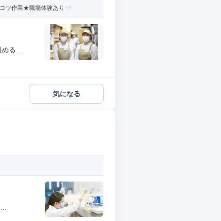
ツコツ作業★職場体験あり
る...
気になる
..