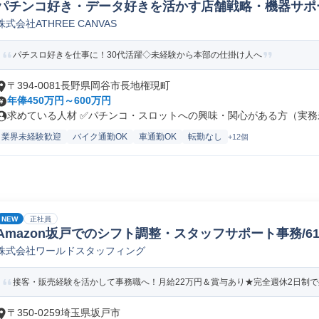
パチンコ好き・データ好きを活かす店舗戦略・機器サポ
株式会社ATHREE CANVAS
パチスロ好きを仕事に！30代活躍◇未経験から本部の仕掛け人へ
〒394-0081長野県岡谷市長地権現町
年俸450万円～600万円
求めている人材 ✅パチンコ・スロットへの興味・関心がある方（実務未
業界未経験歓迎
バイク通勤OK
車通勤OK
転勤なし
+12個
NEW
正社員
Amazon坂戸でのシフト調整・スタッフサポート事務/61578
株式会社ワールドスタッフィング
接客・販売経験を活かして事務職へ！月給22万円＆賞与あり★完全週休2日制で残
〒350-0259埼玉県坂戸市