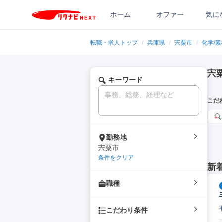
ホーム
オファー
気に
転職・求人トップ
/
兵庫県
/
宍粟市
/
化学/
宍
キーワード
こだ
勤務地
宍粟市
条件をクリア
新
職種
こだわり条件