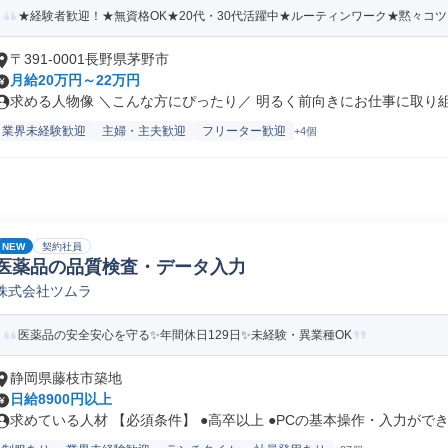
★経験者歓迎！★無資格OK★20代・30代活躍中★ルーティンワーク★黙々コ
〒391-0001長野県茅野市
月給20万円～22万円
求める人物像 ＼こんな方にぴったり／ 明るく前向きにお仕事に取り組め
業界未経験歓迎
主婦・主夫歓迎
フリーター歓迎
+4個
NEW
契約社員
医薬品の品質検査・データ入力
株式会社ツムラ
医薬品の安全安心を守る✨年間休日129日✨未経験・異業種OK
静岡県藤枝市築地
日給8900円以上
求めている人材 【必須条件】 ●高卒以上 ●PCの基本操作・入力ができ.