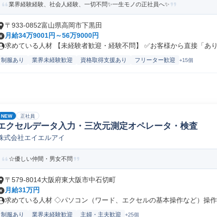
業界経験経験、社会人経験、一切不問✨一生モノの正社員へ✨
〒933-0852富山県高岡市下黒田
月給34万9001円～56万9000円
求めている人材 【未経験者歓迎・経験不問】 ✅お客様から直接「ありが
制服あり
業界未経験歓迎
資格取得支援あり
フリーター歓迎
+15個
NEW
正社員
エクセルデータ入力・三次元測定オペレータ・検査
株式会社エイエルアイ
☆優しい仲間・男女不問
〒579-8014大阪府東大阪市中石切町
月給31万円
求めている人材 ◇パソコン（ワード、エクセルの基本操作など）操作 ※
制服あり
業界未経験歓迎
主婦・主夫歓迎
+25個