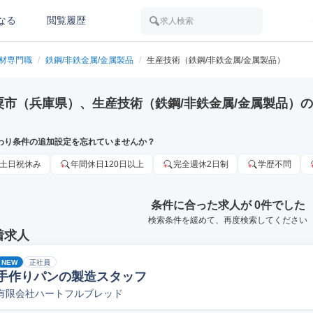
なる
閲覧履歴
求人検索
素材専門職
/
鉄鋼/非鉄金属/金属製品
/
生産技術（鉄鋼/非鉄金属/金属製品）
粟市（兵庫県）、生産技術（鉄鋼/非鉄金属/金属製品）
わり条件の追加設定を忘れていませんか？
土日祝休み
年間休日120日以上
完全週休2日制
学歴不問
条件に合った求人が 0件でした
検索条件を緩めて、再度検索してください
着求人
NEW
正社員
手作りパンの製造スタッフ
有限会社ハートフルブレッド