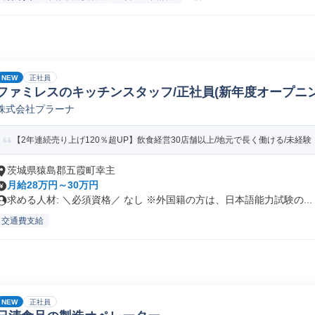
NEW
正社員
ファミレスのキッチンスタッフ/正社員(新年度オープニング
株式会社プラーナ
【2年連続売り上げ120％超UP】飲食経営30店舗以上/地元で長く働ける/未経験・
茨城県猿島郡五霞町幸主
月給28万円～30万円
求める人材: ＼必須資格／ なし ※外国籍の方は、日本語能力試験の...
交通費支給
NEW
正社員