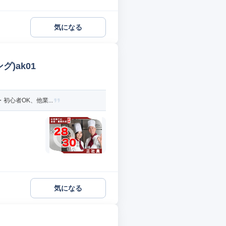
気になる
)ak01
初心者OK、他業...
気になる