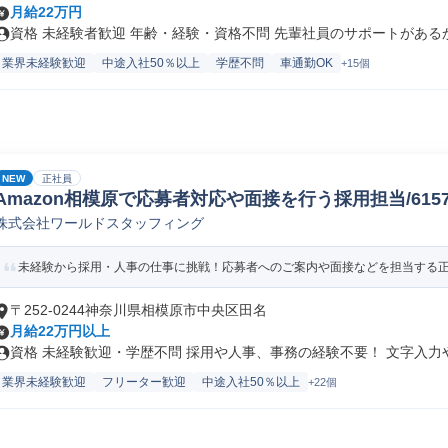
月給22万円
資格 未経験者歓迎 年齢・経験・資格不問 先輩社員のサポートがあるから
業界未経験歓迎
中途入社50％以上
学歴不問
車通勤OK
+15個
NEW
正社員
Amazon相模原で応募者対応や面接を行う採用担当/61578_
株式会社ワールドスタッフィング
未経験から採用・人事の仕事に挑戦！応募者へのご案内や面接などを担当する正社
〒252-0244神奈川県相模原市中央区田名
月給22万円以上
資格 未経験歓迎・学歴不問 採用や人事、事務の経験不要！ 文字入力やE
業界未経験歓迎
フリーター歓迎
中途入社50％以上
+22個