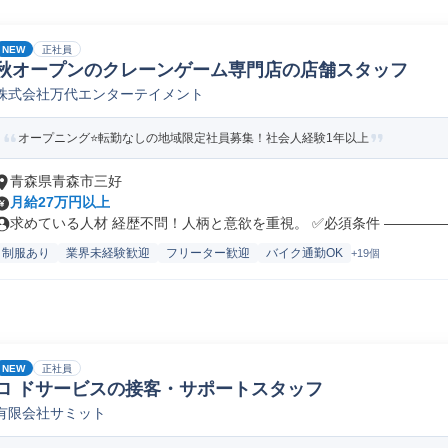
NEW
正社員
秋オープンのクレーンゲーム専門店の店舗スタッフ
株式会社万代エンターテイメント
オープニング⭐転勤なしの地域限定社員募集！社会人経験1年以上
青森県青森市三好
月給27万円以上
求めている人材 経歴不問！人柄と意欲を重視。 ✅必須条件 ――――――
制服あり
業界未経験歓迎
フリーター歓迎
バイク通勤OK
+19個
NEW
正社員
ロ ドサービスの接客・サポートスタッフ
有限会社サミット