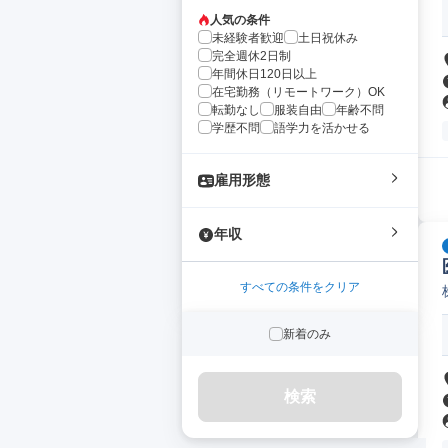
人気の条件
未経験者歓迎
土日祝休み
完全週休2日制
年間休日120日以上
在宅勤務（リモートワーク）OK
転勤なし
服装自由
年齢不問
学歴不問
語学力を活かせる
雇用形態
年収
すべての条件をクリア
新着のみ
検索