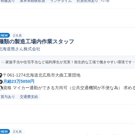
制服あり
業界未経験歓迎
ランチタイム
社員登用あり
+27個
NEW
正社員
麺類の製造工場内作業スタッフ
北海道熊さん株式会社
家族手当や住宅手当など福利厚生が充実！衛生的な工場で働きやすい環境です
〒061-1274北海道北広島市大曲工業団地
月給23万5050円
資格 マイカー通勤ができる方尚可（公共交通機関が不便な為） 求める人
賞与あり
交通費支給
NEW
正社員