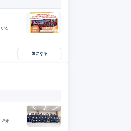
と...
気になる
未...