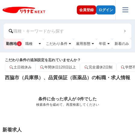
会員登録
ログイン
職種・キーワードから探す
勤務地
職種
こだわり条件
雇用形態
年収
新着のみ
1
こだわり条件の追加設定を忘れていませんか？
土日祝休み
年間休日120日以上
完全週休2日制
学歴
西脇市（兵庫県）、品質保証（医薬品）の転職・求人情報
条件に合った求人が 0件でした
検索条件を緩めて、再度検索してください
新着求人