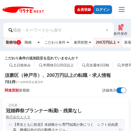
会員登録
ログイン
職種・キーワードから探す
条件保存
勤務地
職種
こだわり条件
雇用形態
200万円以上
新
1
こだわり条件の追加設定を忘れていませんか？
土日祝休み
年間休日120日以上
完全週休2日制
学歴
須磨区（神戸市）、200万円以上の転職・求人情報
781
件
1
〜
100
件目を表示中
関連度順
新着順
詳細表示
正社員
冠婚葬祭プランナー/転勤・残業なし
株式会社エスタ
【男女ともに歓迎】未経験から専門知識が身につく シフト自由度
高 葬儀以外の日の勤務スケジュ...