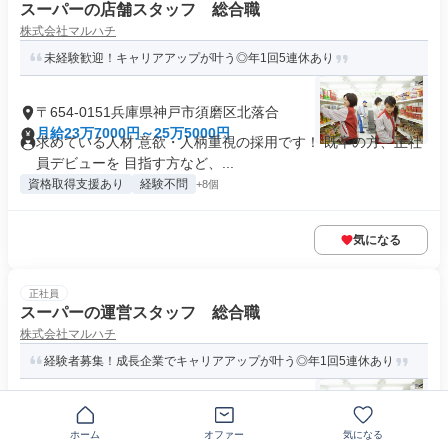
スーパーの店舗スタッフ 総合職
株式会社マルハチ
未経験歓迎！キャリアアップが叶う◎年1回5連休あり
〒654-0151兵庫県神戸市須磨区北落合
月給23万7000円～25万5000円
求めている人材 意欲・人柄重視の採用です！ 既卒の方、正社
員デビューを 目指す方など、...
資格取得支援あり
経験不問
+8個
気になる
正社員
スーパーの運営スタッフ 総合職
株式会社マルハチ
経験者募集！成長企業でキャリアアップが叶う◎年1回5連休あり
〒654-0151兵庫県神戸市須磨区北落合
月給25万5000円～30万円
ホーム
オファー
気になる
求めている人材 【必須】 ◇短大・専門卒以上 ◇スーパーでの