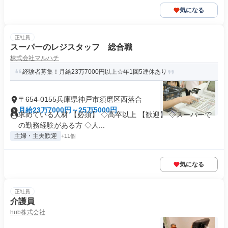
気になる
正社員
スーパーのレジスタッフ 総合職
株式会社マルハチ
経験者募集！月給23万7000円以上☆年1回5連休あり
〒654-0155兵庫県神戸市須磨区西落合
月給23万7000円～25万5000円
求めている人材 【必須】 ◇高卒以上 【歓迎】 ◇スーパーで
の勤務経験がある方 ◇人...
主婦・主夫歓迎
+11個
気になる
正社員
介護員
hub株式会社