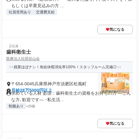
もしくは卒業見込みの方 ...
社員登用あり
交通費支給
気になる
正社員
歯科衛生士
医療法人社団谷山会
残業ほぼナシ！有給休暇消化率100%！スタッフルーム完備◎
〒654-0045兵庫県神戸市須磨区松風町
月給28万5000円以上
求めている人材 必須：歯科衛生士の資格をお持ちの方 ―こん
な方､歓迎です― ･私生活...
制服あり
+25個
気になる