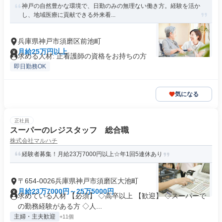
神戸の自然豊かな環境で、日勤のみの無理ない働き方。経験を活か
し、地域医療に貢献できる外来看...
兵庫県神戸市須磨区前池町
月給25万円以上
求める人材: 正看護師の資格をお持ちの方
即日勤務OK
気になる
正社員
スーパーのレジスタッフ 総合職
株式会社マルハチ
経験者募集！月給23万7000円以上☆年1回5連休あり
〒654-0026兵庫県神戸市須磨区大池町
月給23万7000円～25万5000円
求めている人材 【必須】 ◇高卒以上 【歓迎】 ◇スーパーで
の勤務経験がある方 ◇人...
主婦・主夫歓迎
+11個