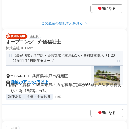
気になる
この企業の類似求人を見る
正社員
オープニング 介護福祉士
株式会社HITOWA
【最寄り駅：名谷駅・妙法寺駅／車通勤OK・無料駐車場あり】20
26年11月1日開所★オープ...
〒654-0111兵庫県神戸市須磨区
月給29万3952円以上
経験・資格 ・65歳未満の方を募集(定年が65歳) ※深夜勤務あ
りの為､18歳以上(法...
制服あり
主婦・主夫歓迎
+14個
気になる
正社員