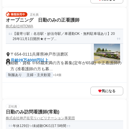
正社員
オープニング 日勤のみの正看護師
株式会社HITOWA
【最寄り駅：名谷駅・妙法寺駅／車通勤OK・無料駐車場あり】20
26年11月1日開所★オープ...
〒654-0111兵庫県神戸市須磨区
月給28万4000円以上
経験・資格 ※65歳未満の方を募集(定年が65歳) ※正看護師の
方 (准看護師の方も募...
制服あり
主婦・主夫歓迎
+14個
気になる
正社員
日勤のみ訪問看護師(常勤)
株式会社神戸在宅リハビリテーション事業団
年休129日✨/未経験OK/1日7.5時間