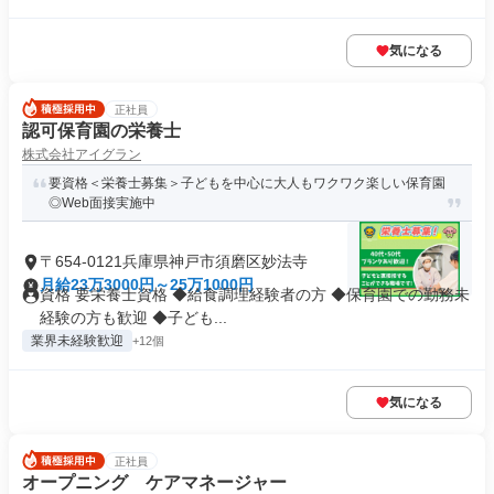
気になる
正社員
認可保育園の栄養士
株式会社アイグラン
要資格＜栄養士募集＞子どもを中心に大人もワクワク楽しい保育園
◎Web面接実施中
〒654-0121兵庫県神戸市須磨区妙法寺
月給23万3000円～25万1000円
資格 要栄養士資格 ◆給食調理経験者の方 ◆保育園での勤務未
経験の方も歓迎 ◆子ども...
業界未経験歓迎
+12個
気になる
正社員
オープニング ケアマネージャー