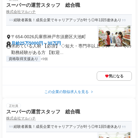
スーパーの運営スタッフ 総合職
株式会社マルハチ
経験者募集！成長企業でキャリアアップが叶う◎年1回5連休あり
〒654-0026兵庫県神戸市須磨区大池町
月給25万5000円～30万円
求めている人材 【必須】 ◇短大・専門卒以上 ◇スーパーでの
勤務経験がある方 【歓迎...
資格取得支援あり
+9個
気になる
この企業の類似求人を見る
正社員
スーパーの運営スタッフ 総合職
株式会社マルハチ
経験者募集！成長企業でキャリアアップが叶う◎年1回5連休あり