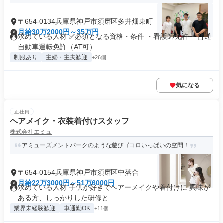
〒654-0134兵庫県神戸市須磨区多井畑東町
月給30万2000円～35万円
求めている人材 ✅必須となる資格・条件 ・看護師免許 ・普通
自動車運転免許（AT可） ...
制服あり
主婦・主夫歓迎
+26個
気になる
正社員
ヘアメイク・衣装着付けスタッフ
株式会社エミュ
アミューズメントパークのような遊びゴコロいっぱいの空間！
〒654-0154兵庫県神戸市須磨区中落合
月給22万3000円～51万6000円
求めている人材 子供が好きでヘアーメイクや着付けに 興味が
ある方、しっかりした研修と ...
業界未経験歓迎
車通勤OK
+11個