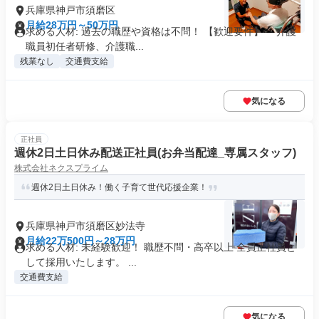
兵庫県神戸市須磨区
月給28万円～50万円
求める人材: 過去の職歴や資格は不問！ 【歓迎要件】 ・介護
職員初任者研修、介護職...
残業なし
交通費支給
気になる
正社員
週休2日土日休み配送正社員(お弁当配達_専属スタッフ)
株式会社ネクスプライム
週休2日土日休み！働く子育て世代応援企業！
兵庫県神戸市須磨区妙法寺
月給22万500円～28万円
求める人材: 未経験歓迎！ 職歴不問・高卒以上 全員正社員と
して採用いたします。 ...
交通費支給
気になる