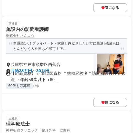
気になる
正社員
施設内の訪問看護師
株式会社さんよう
車通勤OK！プライベート・家庭と両立させたい方に最適♪残業もほ
とんどなく入社日も相談可！正...
兵庫県神戸市須磨区西落合
月給28万円～30万円
【応募資格】 正看護師資格 ＊病棟経験者＊訪問看護経験者歓
迎 ・年齢59歳以下（60...
60代も応募可
+7個
気になる
正社員
理学療法士
神戸板宿クリニック 整形外科 皮膚科