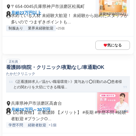
〒654-0045兵庫県神戸市須磨区松風町
月給23万円以上
求めている人材 未経験大歓迎！ 未経験から始めたスタッフが
多いので つまずきポイントも...
制服あり
業界未経験歓迎
+25個
気になる
正社員
看護師/病院・クリニック/夜勤なし/車通勤OK
たかだクリニック
《正看護師求人✅️温かい職場環境✨》賞与あり⭕日勤のみ⭕患者様
との関わりを大切にできる職場...
兵庫県神戸市須磨区高倉台
月給26万円～30万円
【応募資格】 正看護師 【メリット】 #長期 #学歴不問 #経験
者歓迎 #ブランクO...
学歴不問
経験者歓迎
+1個