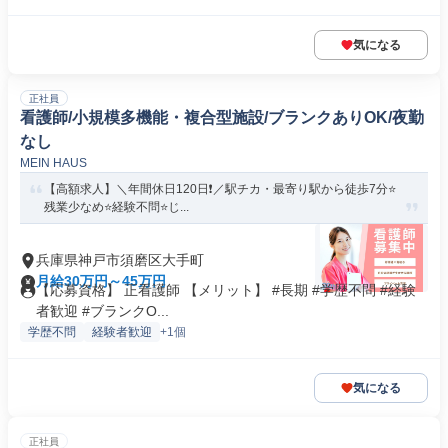
気になる
正社員
看護師/小規模多機能・複合型施設/ブランクありOK/夜勤
なし
MEIN HAUS
【高額求人】＼年間休日120日❗️／駅チカ・最寄り駅から徒歩7分⭐
残業少なめ⭐経験不問⭐じ...
兵庫県神戸市須磨区大手町
月給30万円～45万円
【応募資格】 正看護師 【メリット】 #長期 #学歴不問 #経験
者歓迎 #ブランクO...
学歴不問
経験者歓迎
+1個
気になる
正社員