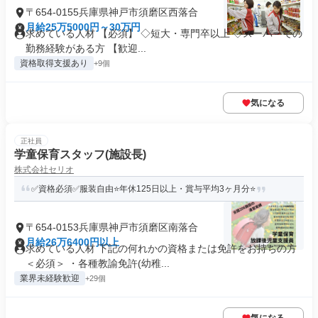
〒654-0155兵庫県神戸市須磨区西落合
月給25万5000円～30万円
求めている人材 【必須】 ◇短大・専門卒以上 ◇スーパーでの
勤務経験がある方 【歓迎...
資格取得支援あり
+9個
気になる
正社員
学童保育スタッフ(施設長)
株式会社セリオ
✅資格必須✅服装自由⭐年休125日以上・賞与平均3ヶ月分⭐
〒654-0153兵庫県神戸市須磨区南落合
月給26万6400円以上
求めている人材 下記の何れかの資格または免許をお持ちの方
＜必須＞ ・各種教諭免許(幼稚...
業界未経験歓迎
+29個