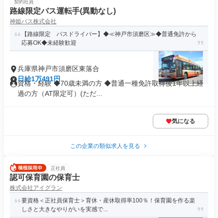
契約社員
路線限定バス運転手(異動なし)
神姫バス株式会社
【路線限定 バスドライバー】◆≪神戸市須磨区≫◆普通免許から
応募OK◆未経験歓迎
兵庫県神戸市須磨区東落合
日給1万491円
資格・経験 ◆70歳未満の方 ◆普通一種免許取得後1年以上経
過の方（AT限定可）(ただ...
気になる
この企業の類似求人を見る
正社員
認可保育園の保育士
株式会社アイグラン
要資格＜正社員保育士＞育休・産休取得率100％！保育園を作る楽
しさと大きなやりがいを実感で...