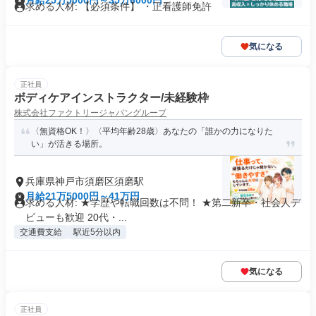
月給25万5000円～35万6000円
求める人材: 【必須条件】 ・正看護師免許
気になる
正社員
ボディケアインストラクター/未経験枠
株式会社ファクトリージャパングループ
〈無資格OK！〉〈平均年齢28歳〉あなたの「誰かの力になりた
い」が活きる場所。
兵庫県神戸市須磨区須磨駅
月給21万5000円～41万円
求める人材: ★学歴や転職回数は不問！ ★第二新卒・社会人デ
ビューも歓迎 20代・...
交通費支給
駅近5分以内
気になる
正社員