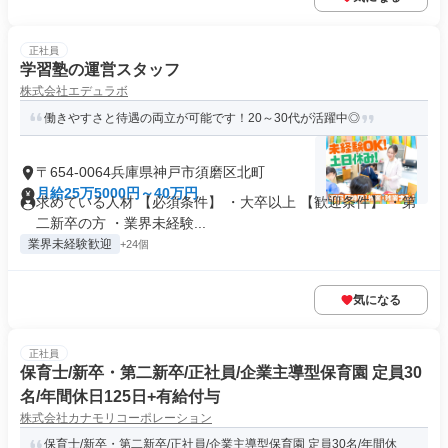
正社員
学習塾の運営スタッフ
株式会社エデュラボ
働きやすさと待遇の両立が可能です！20～30代が活躍中◎
〒654-0064兵庫県神戸市須磨区北町
月給25万5000円～40万円
求めている人材 【必須条件】 ・大卒以上 【歓迎条件】 ・第
二新卒の方 ・業界未経験...
業界未経験歓迎
+24個
気になる
正社員
保育士/新卒・第二新卒/正社員/企業主導型保育園 定員30
名/年間休日125日+有給付与
株式会社カナモリコーポレーション
保育士/新卒・第二新卒/正社員/企業主導型保育園 定員30名/年間休