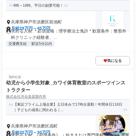
9時～18時。平日の副業可能！
兵庫県神戸市須磨区前池町
月給29万円～45万円
求める人材: * 必須資格：理学療法士免許 * 歓迎条件：整形外
科クリニック経験者、...
交通費支給
駅近5分以内
気になる
契約社員
幼児から小学生対象_カワイ体育教室のスポーツインス
トラクター
株式会社河合楽器製作所
【東証プライム上場企業】土日休みで17時台退勤！年間休日118日
｜子どもの成長に関われる｜...
兵庫県神戸市須磨区戎町
月給20万円～30万円
求める人材: 《必須条件》 ・短大または専門学校や大学を卒業