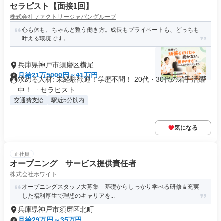
セラピスト【面接1回】
株式会社ファクトリージャパングループ
心も体も、ちゃんと整う働き方。成長もプライベートも、どっちも
叶える環境です。
兵庫県神戸市須磨区横尾
月給21万5000円～41万円
求める人材: 未経験歓迎！学歴不問！ 20代・30代の若手活躍
中！ ・セラピスト...
交通費支給
駅近5分以内
気になる
正社員
オープニング サービス提供責任者
株式会社ホワイト
オープニングスタッフ大募集 基礎からしっかり学べる研修＆充実
した福利厚生で理想のキャリアを...
兵庫県神戸市須磨区北町
月給29万円～35万円