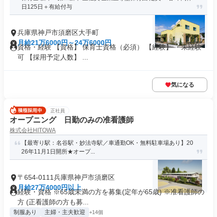
日125日＋有給付与
兵庫県神戸市須磨区大手町
月給21万6000円～24万6000円
資格・経験 【資格】 保育士資格（必須） 【経験】 ・未経験
可 【採用予定人数】 ...
気になる
正社員
オープニング 日勤のみの准看護師
株式会社HITOWA
【最寄り駅：名谷駅・妙法寺駅／車通勤OK・無料駐車場あり】20
26年11月1日開所★オープ...
〒654-0111兵庫県神戸市須磨区
月給27万4000円以上
経験・資格 ※65歳未満の方を募集(定年が65歳) ※准看護師の
方 (正看護師の方も募...
制服あり
主婦・主夫歓迎
+14個