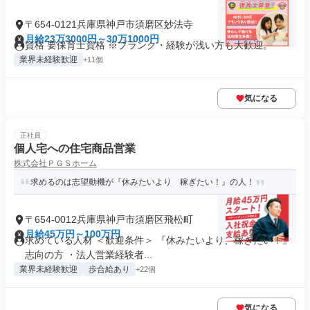
〒654-0121兵庫県神戸市須磨区妙法寺
月給23万3000円～30万1000円
資格 要保育士資格 ※ブランク・経験が浅い方も大歓迎。
業界未経験歓迎
+11個
気になる
正社員
個人宅への住宅商品営業
株式会社ＰＧＳホーム
求めるのは志望動機が『休みたいより 稼ぎたい！』の人！
〒654-0012兵庫県神戸市須磨区飛松町
月給45万円～100万円
求めている人材 ＜歓迎条件＞ 『休みたいより、稼ぎたい！』
志向の方 ・法人営業経験者...
業界未経験歓迎
歩合給あり
+22個
気になる