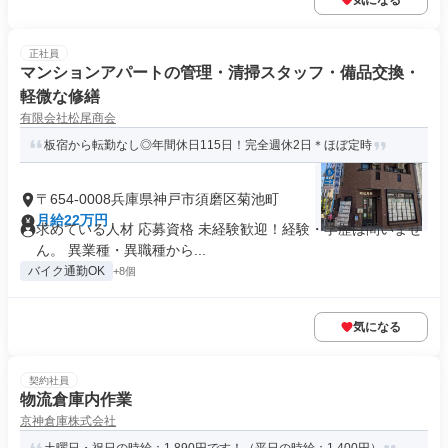
気になる
正社員
マンションアパートの管理・清掃スタッフ・備品交換・
軽微な修繕
有限会社松尾商会
板宿から転勤なし◎年間休日115日！完全週休2日＊ほぼ定時
〒654-0008兵庫県神戸市須磨区菊池町
月給22万円
求めている人材 応募資格 未経験歓迎！経験・学歴は問いませ
ん。 異業種・異職種から...
バイク通勤OK
+8個
気になる
契約社員
物流倉庫内作業
京神倉庫株式会社