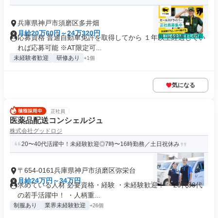
兵庫県神戸市須磨区多井畑
月給20万60円～24万320円
応募資格 普通自動車免許を取得してから １年以上経過してい
れば応募可能 ※AT限定可...
未経験者歓迎
研修あり
+1個
気になる
正社員
医薬品配送コンシェルジュ
株式会社グッドロジ
20〜40代活躍中！未経験歓迎◎7時〜16時勤務／土日祝休み
〒654-0161兵庫県神戸市須磨区弥栄台
月給24万円～34万円
求めている人材 必要資格・経験 ・未経験歓迎！ ・20代30代
の若手活躍中！ ・人柄重...
制服あり
業界未経験歓迎
+26個