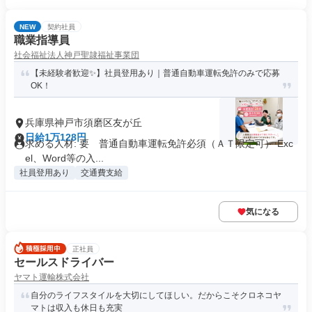
NEW
契約社員
職業指導員
社会福祉法人神戸聖隷福祉事業団
【未経験者歓迎✨】社員登用あり｜普通自動車運転免許のみで応募
OK！
兵庫県神戸市須磨区友が丘
日給1万128円
求める人材: 要 普通自動車運転免許必須（ＡＴ限定可） Exc
el、Word等の入...
社員登用あり
交通費支給
気になる
正社員
セールスドライバー
ヤマト運輸株式会社
自分のライフスタイルを大切にしてほしい。だからこそクロネコヤ
マトは収入も休日も充実