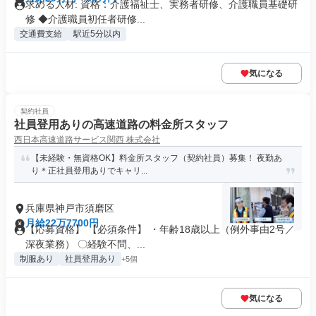
求める人材: 資格：介護福祉士、実務者研修、介護職員基礎研
修 ◆介護職員初任者研修...
交通費支給
駅近5分以内
気になる
契約社員
社員登用ありの高速道路の料金所スタッフ
西日本高速道路サービス関西 株式会社
【未経験・無資格OK】料金所スタッフ（契約社員）募集！ 夜勤あ
り＊正社員登用ありでキャリ...
兵庫県神戸市須磨区
月給22万7700円
【応募資格】 【必須条件】 ・年齢18歳以上（例外事由2号／
深夜業務） 〇経験不問、...
制服あり
社員登用あり
+5個
気になる