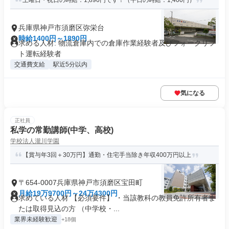
土曜日・祝日の時給：1,890円です！（平日の時給：1,400円）
兵庫県神戸市須磨区弥栄台
時給1400円～1890円
求める人材: 物流倉庫内での倉庫作業経験者及びフォークリフ
ト運転経験者
交通費支給
駅近5分以内
気になる
正社員
私学の常勤講師(中学、高校)
学校法人瀧川学園
【賞与年3回＋30万円】通勤・住宅手当除き年収400万円以上
〒654-0007兵庫県神戸市須磨区宝田町
月給19万9700円～24万4300円
求めている人材 【必須要件】 ・当該教科の教員免許所有者ま
たは取得見込の方 （中学校・...
業界未経験歓迎
+18個