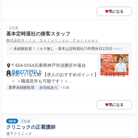
気になる
正社員
基本定時退社の接客スタッフ
株式会社Ｒｉｔｚ Ｓｏｌｕｔｉｏｎ Ｐａｒｔｎｅｒ
未経験歓迎！ノルマ無し・基本は定時退社◎年間休日120日～♪
〒654-0154兵庫県神戸市須磨区中落合
月給27万円以上
求めている人材 【求人のおすすめポイント】 ＜未経験歓迎！
＞ ＜職場見学も可能です！＞...
業界未経験歓迎
歩合給あり
+31個
気になる
NEW
正社員
クリニックの正看護師
道下クリニック