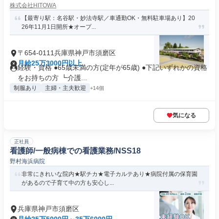
株式会社HITOWA
【最寄り駅：名谷駅・妙法寺駅／車通勤OK・無料駐車場あり】20
26年11月1日開所★オープ...
〒654-0111兵庫県神戸市須磨区
月給25万3000円以上
経験・資格 ●65歳未満の方(定年が65歳) ●下記いずれかの資格
をお持ちの方 ┗介護...
制服あり
主婦・主夫歓迎
+14個
気になる
正社員
看護師/一般病棟での看護業務/NSS18
野村海浜病院
非常にきれいな院内★駅チカ★電子カルテあり★病院付属の保育園
があるので子育て中の方も安心し...
兵庫県神戸市須磨区