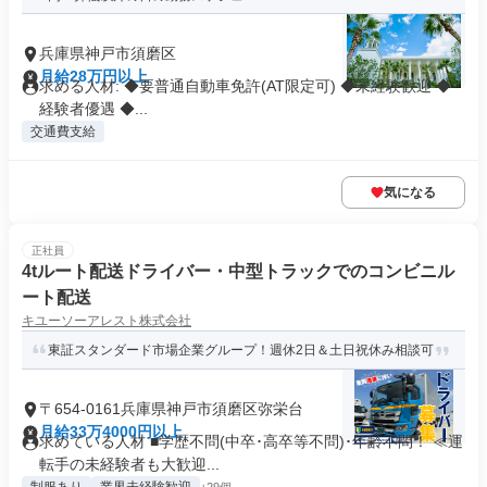
兵庫県神戸市須磨区
月給28万円以上
求める人材: ◆要普通自動車免許(AT限定可) ◆未経験歓迎 ◆
経験者優遇 ◆...
交通費支給
気になる
正社員
4tルート配送ドライバー・中型トラックでのコンビニル
ート配送
キユーソーアレスト株式会社
東証スタンダード市場企業グループ！週休2日＆土日祝休み相談可
〒654-0161兵庫県神戸市須磨区弥栄台
月給33万4000円以上
求めている人材 ■学歴不問(中卒･高卒等不問)･年齢不問！ ≪運
転手の未経験者も大歓迎...