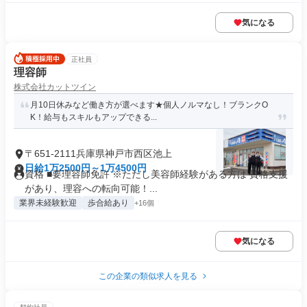
気になる
正社員
理容師
株式会社カットツイン
月10日休みなど働き方が選べます★個人ノルマなし！ブランクO
K！給与もスキルもアップできる...
〒651-2111兵庫県神戸市西区池上
日給1万2500円～1万4500円
資格 ■要理容師免許 ※ただし美容師経験がある方は 資格支援
があり、理容への転向可能！...
業界未経験歓迎
歩合給あり
+16個
気になる
この企業の類似求人を見る