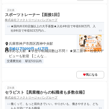
正社員
スポーツトレーナー【面接1回】
株式会社ファクトリージャパングループ
★国内外330店舗以上の大手基盤★入社4年目で年収638万円、入
社8年目で年収923万円の...
兵庫県神戸市西区西神中央駅
月給21万5000円～41万円
求める人材: ★学歴や転職回数は不問！ ★第二新卒・社会人デ
ビューも歓迎 【こんな...
交通費支給
駅近5分以内
気になる
正社員
セラピスト【異業種からの転職者も多数在籍】
株式会社ファクトリージャパングループ
働くって、もっと前向きでいい。やりがいも、働きやすさも、どち
らも大切にできる職場。