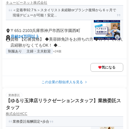
キュービーネット株式会社
＜定着率92.7％＞スタイリスト未経験orブランク復帰から６ヶ月で
現場デビューが可能！安定...
〒651-2103兵庫県神戸市西区学園西町
月給24万円以上
資格 【応募資格】 ◆美容師免許をお持ちの方 ◆カットでの入
店経験がなくてもOK！ ◆...
制服あり
主婦・主夫歓迎
+24個
気になる
この企業の類似求人を見る
業務委託
【ゆるり玉津店リラクゼーションスタッフ】業務委託ス
タッフ
株式会社HCC
業務委託報酬固定+歩合