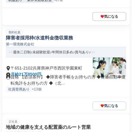
制服あり
業界未経験歓迎
+27個
気になる
契約社員
障害者採用枠/水道料金徴収業務
第一環境株式会社
週休二日制♪未経験歓迎♪年間休日多め♪賞与あり♪
〒651-2102兵庫県神戸市西区学園東町
月給21万8500円
資格 【必須条件】 ◆障害者手帳をお持ちの方 ◆普通自動車運
転免許をお持ちの方 ◆（北...
社員登用あり
+13個
気になる
正社員
地域の健康を支える配置薬のルート営業