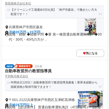
英国屋株式会社本社
【クリーニング工場週休3日社員】「神戸市森友」で働きたい方大
歓迎です！！
兵庫県神戸市西区森友
月給20万円～23万円
資格・経験 ◆経験不問 ◆要 第一種普通自動車運転免許 ◆20
代・30代・40代の方が...
気になる
NEW
正社員
自動車教習所の教習指導員
平和観光株式会社
年間休日120日！自動車教習所で教習指導員募集！業界未経験から
国家資格が取得可能できます！
〒651-2122兵庫県神戸市西区玉津町高津橋
月給29万円以上
資格 【必須条件】 普通自動車運転免許（AT限定可） 【歓迎