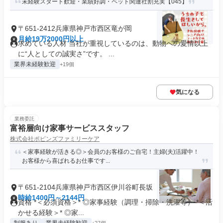
未経験スタート歓迎・業績好調・ペット関連社割充実【045】
〒651-2412兵庫県神戸市西区竜が岡
月給19万2000円以上
求めている人材 当社が重視しているのは、動物への愛情以上
に“人としての誠実さ”です。 ...
業界未経験歓迎
+19個
気になる
業務委託
富裕層向け家事サービススタッフ
株式会社ポピンズファミリーケア
＜家事経験が活きる◎＞会員のお客様のご自宅！主婦(夫)活躍中！
お客様から喜ばれるお仕事です...
〒651-2104兵庫県神戸市西区伊川谷町長坂
時給1400円～2144円
資格 *＜必須資格＞* ◎家事経験（調理・掃除・洗濯等） *＜活
かせる経験＞* ◎家...