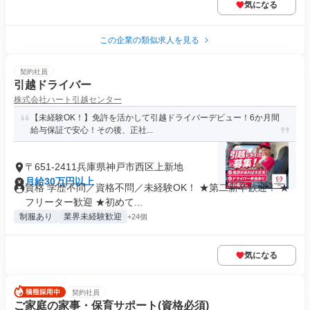
気になる
この企業の類似求人を見る
契約社員
引越ドライバー
株式会社ハート引越センター
【未経験OK！】免許を活かして引越ドライバーデビュー！6か月間
給与保証で安心！その後、正社...
〒651-2411兵庫県神戸市西区上新地
月給30万円以上
資格 学歴不問／資格不問／未経験OK！ ★第二新卒歓迎！ ★
フリーター歓迎 ★初めて...
制服あり
業界未経験歓迎
+24個
気になる
契約社員
ご家庭の家事・保育サポート(資格必須)