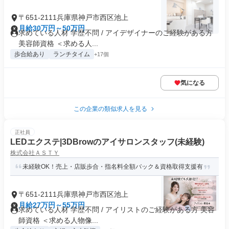
〒651-2111兵庫県神戸市西区池上
月給30万円～50万円
求めている人材 学歴不問 / アイデザイナーのご経験がある方
美容師資格 ＜求める人...
歩合給あり
ランチタイム
+17個
気になる
この企業の類似求人を見る
正社員
LEDエクステ|3DBrowのアイサロンスタッフ(未経験)
株式会社ＡＳＴＹ
未経験OK！売上・店販歩合・指名料全額バック＆資格取得支援有
〒651-2111兵庫県神戸市西区池上
月給27万円～55万円
求めている人材 学歴不問 / アイリストのご経験がある方 美容
師資格 ＜求める人物像...