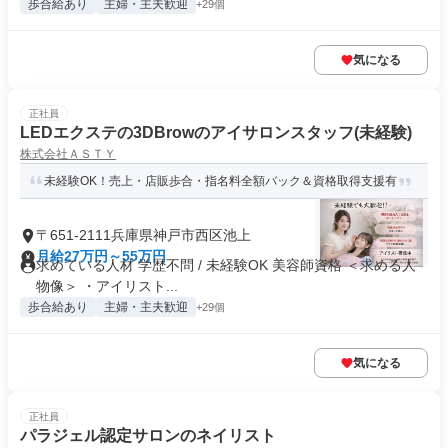
歩合給あり
主婦・主夫歓迎
+29個
気になる
正社員
LEDエクステの3DBrowのアイサロンスタッフ(未経験)
株式会社ＡＳＴＹ
未経験OK！売上・店販歩合・指名料全額バック＆資格取得支援有
〒651-2111兵庫県神戸市西区池上
月給27万円～55万円
求めている人材 学歴不問 / 未経験OK 美容師資格 ＜求める人
物像＞ ・アイリスト...
歩合給あり
主婦・主夫歓迎
+29個
気になる
正社員
パラジェル認定サロンのネイリスト