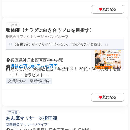
気になる
正社員
整体師【カラダに向き合うプロを目指す】
株式会社ファクトリージャパングループ
【面接1回】やりがいだけじゃない。“安心”も選べる職場。
兵庫県神戸市西区西神中央駅
月給21万5000円～41万円
求める人材: 未経験歓迎！学歴不問！ 20代・30代の若手活躍
中！ ・セラピスト...
交通費支給
駅近5分以内
気になる
正社員
あん摩マッサージ指圧師
訪問鍼灸マッサージライフ