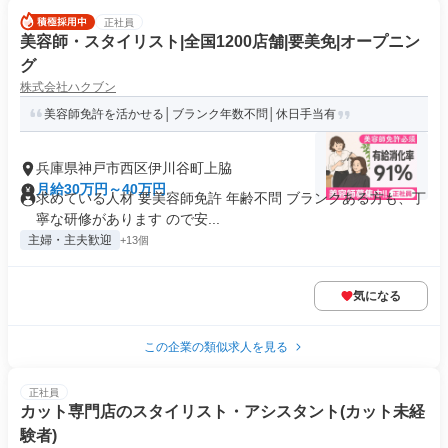
正社員
美容師・スタイリスト|全国1200店舗|要美免|オープニン
グ
株式会社ハクブン
美容師免許を活かせる│ブランク年数不問│休日手当有
兵庫県神戸市西区伊川谷町上脇
月給30万円～40万円
求めている人材 要美容師免許 年齢不問 ブランクある方も、丁
寧な研修があります ので安...
主婦・主夫歓迎
+13個
気になる
この企業の類似求人を見る
正社員
カット専門店のスタイリスト・アシスタント(カット未経
験者)