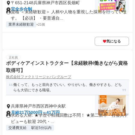
〒651-2148兵庫県神戸市西区長畑町
完全歩合制
資格 ＜未経験歓迎＞ 人柄や人物を重視した採用を行っていま
す。 【必須】 ・要普通自...
業界未経験歓迎
+21個
気になる
正社員
ボディケアインストラクター【未経験枠/働きながら資格
取得可】
株式会社ファクトリージャパングループ
働くって、もっと前向きでいい。やりがいも、働きやすさも、どち
らも大切にできる職場。
兵庫県神戸市西区西神中央駅
月給21万5000円～41万円
求める人材: ★学歴や転職回数は不問！ ★第二新卒・社会人デ
ビューも歓迎 20代・...
交通費支給
駅近5分以内