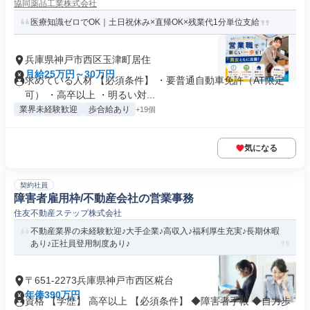
協同薬品工業株式会社
医療知識ゼロでOK｜土日祝休み×直帰OK×残業代1分単位支給
兵庫県神戸市西区玉津町居住
月給25万円～30万円
求めている人材 【必須条件】 ・要普通自動車免許（AT限定
可） ・高卒以上 ・明るい対...
業界未経験歓迎
歩合給あり
+19個
気になる
契約社員
障害者雇用枠/不動産会社の営業事務
住友不動産ステップ株式会社
不動産業界の未経験歓迎♪大手企業♪高収入♪福利厚生充実♪長期休暇
あり♪正社員登用制度あり♪
〒651-2273兵庫県神戸市西区糀台
年俸390万円
資格 【学歴】 高卒以上 【必須条件】 ◆障害者手帳 ◆自力歩