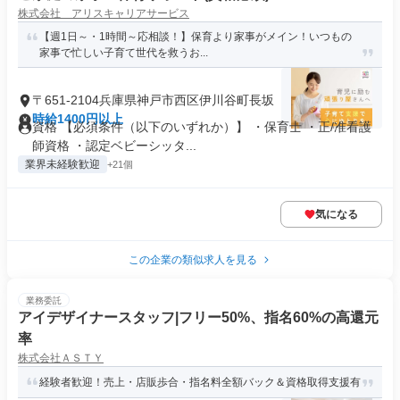
株式会社 アリスキャリアサービス
【週1日～・1時間～応相談！】保育より家事がメイン！いつもの
家事で忙しい子育て世代を救うお...
〒651-2104兵庫県神戸市西区伊川谷町長坂
時給1400円以上
資格 【必須条件（以下のいずれか）】 ・保育士 ・正/准看護
師資格 ・認定ベビーシッタ...
業界未経験歓迎
+21個
気になる
この企業の類似求人を見る
業務委託
アイデザイナースタッフ|フリー50%、指名60%の高還元
率
株式会社ＡＳＴＹ
経験者歓迎！売上・店販歩合・指名料全額バック＆資格取得支援有