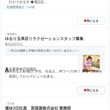
行ができる方 ◆電話応...
社員登用あり
+10個
気になる
業務委託
ゆるり玉津店リラクゼーションスタッフ募集
株式会社HCC
沢山の経験と本物の技術を身につけたいあなたへ
兵庫県神戸市西区
求める人材/能力 学生、社会人、WワークOK！ 研修で技術を
習得してからデビュー出来る...
気になる
正社員
週休3日社員 英国屋株式会社 業務部