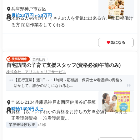
兵庫県神戸市西区
月給23万円～30万円
求める人材/能力 たくさんの人を元気に出来る方。 土日祝働け
る方 閉店作業をしてくれる...
気になる
契約社員
自宅訪問の子育て支援スタッフ(資格必須/午前のみ)
株式会社 アリスキャリアサービス
【直行直帰】週1日～・1時間～応相談！保育士や看護師の資格を
活かして、誰かの助けになれるお...
〒651-2104兵庫県神戸市西区伊川谷町長坂
時給1400円以上
資格 【以下いずれかの資格をお持ちの方※必須】 ・保育士 ・
正看護師資格 ・准看護師資...
業界未経験歓迎
+21個