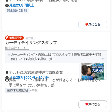
〒651-2113兵庫県神戸市西区伊川谷町有瀬
月給23万円以上
完全週休2日制
気になる
正社員
カーディテイリングスタッフ
株式会社ＡＳＡＰ
カーコーティング・内装仕上げプロスタッフ！経験者活躍中★年間
休日125日★高収入★昇給・賞...
〒651-2132兵庫県神戸市西区森友
月給25万3000円～60万円
資格 ・こつこつ作業することが好きな方 ・お車が好きな方 ・
手に職をつけたい気持ち、熱...
業界未経験歓迎
+17個
気になる