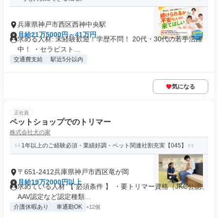
兵庫県神戸市西区西神中央駅
月給21万5000円～41万円
求める人材: 未経験歓迎！学歴不問！ 20代・30代の若手活躍
中！ ・セラピスト...
交通費支給
駅近5分以内
気になる
正社員
ペットショップでのトリマー
株式会社犬の家
1年以上のご経験必須・業績好調・ペット関連社割充実【045】
〒651-2412兵庫県神戸市西区竜が岡
月給19万2000円以上
求めている人材 【 必須条件 】 ・要トリマー資格（JKC公認、
AAV認定など認定種類...
介護休暇あり
車通勤OK
+12個