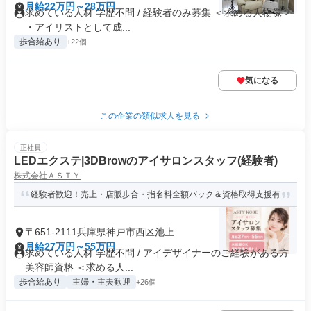
月給22万円～28万円
求めている人材 学歴不問 / 経験者のみ募集 ＜求める人物像＞
・アイリストとして成...
歩合給あり
+22個
気になる
この企業の類似求人を見る
正社員
LEDエクステ|3DBrowのアイサロンスタッフ(経験者)
株式会社ＡＳＴＹ
経験者歓迎！売上・店販歩合・指名料全額バック＆資格取得支援有
〒651-2111兵庫県神戸市西区池上
月給27万円～55万円
求めている人材 学歴不問 / アイデザイナーのご経験がある方
美容師資格 ＜求める人...
歩合給あり
主婦・主夫歓迎
+26個