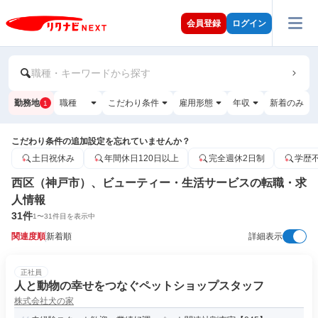
会員登録
ログイン
職種・キーワードから探す
勤務地
職種
こだわり条件
雇用形態
年収
新着のみ
1
こだわり条件の追加設定を忘れていませんか？
土日祝休み
年間休日120日以上
完全週休2日制
学歴
西区（神戸市）、ビューティー・生活サービスの転職・求
人情報
31
件
1
〜
31
件目を表示中
関連度順
新着順
詳細表示
正社員
人と動物の幸せをつなぐペットショップスタッフ
株式会社犬の家