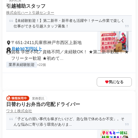
契約社員
引越補助スタッフ
株式会社ハート引越センター
【未経験歓迎！】第二新卒・新卒者も活躍中！チーム作業で楽しく
仕事ができる引越スタッフ募集！
〒651-2411兵庫県神戸市西区上新地
月給30万円以上
資格 学歴不問／資格不問／未経験OK！ ★第二新卒歓迎！ ★
フリーター歓迎 ★初めて...
業界未経験歓迎
+22個
気になる
業務委託
日替わりお弁当の宅配ドライバー
ワタミ株式会社
「子どもの習い事代を稼ぎたいけど、急な熱で休めるか不安」。そ
んな悩みに寄り添う環境がありま...