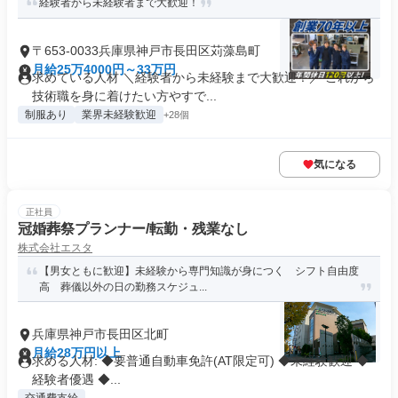
経験者から未経験者まで大歓迎！
〒653-0033兵庫県神戸市長田区苅藻島町
月給25万4000円～33万円
求めている人材 ＼経験者から未経験まで大歓迎！／ これから
技術職を身に着けたい方やすで...
制服あり
業界未経験歓迎
+28個
気になる
正社員
冠婚葬祭プランナー/転勤・残業なし
株式会社エスタ
【男女ともに歓迎】未経験から専門知識が身につく シフト自由度
高 葬儀以外の日の勤務スケジュ...
兵庫県神戸市長田区北町
月給28万円以上
求める人材: ◆要普通自動車免許(AT限定可) ◆未経験歓迎 ◆
経験者優遇 ◆...