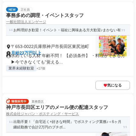
NEW
正社員
事務多めの調理・イベントスタッフ
一般社団法人エンゲージ
お料理好き歓迎！イベント・福祉に興味ある方大歓迎♪まかない有
〒653-0022兵庫県神戸市長田区東尻池町
月給23万円以上
求めている人材 年齢不問！ 【必須条件】 ・料理ができる方
▶今できなくても“覚える...
業界未経験歓迎
+17個
気になる
業務委託
神戸市長田区エリアのメール便の配達スタッフ
株式会社ジャパン・ポスティング・サービス
出勤不要！「自宅近く×好きな時間」でポスティング業務♪＜6ヶ月
継続勤務で合計2万円のプチボ...