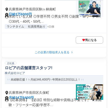
兵庫県神戸市長田区駒ヶ林南町
日給3万6000円
求めている人材 ◎学歴不問 ◎男女不問 ◎副業・WワークOK
◎30代・40代・50代...
ランチタイム
社員登用あり
+21個
気になる
この企業の類似求人を見る
正社員
ロピアの店舗運営スタッフ!
株式会社ロピア
未経験応援！✨月給346,400円✨年間休日120日以上！
兵庫県神戸市長田区久保町
月給34万6400円
【応募資格】 【必須】特別な経験や資格は不要です。 ★未経
験・フリーター応援/学歴不...