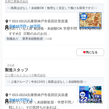
兵和工業株式会社
残業ほぼなし！未経験OK！無理なく安定して働ける環境です◎
〒653-0015兵庫県神戸市長田区菅原通
月給20万円～30万円
求めている人材 無資格・未経験OK 学歴不問 【こんな方にお
すすめ】 日勤のみのお仕...
制服あり
業界未経験歓迎
+11個
気になる
正社員
製造スタッフ
三ツ星ベルトコンベヤ株式会社
上場グループ｜年休124日｜残業ほぼなし｜未経験歓迎
〒653-0024兵庫県神戸市長田区浜添通
月給20万円以上
求めている人材 ＼未経験歓迎・学歴不問／ 「モノづくりに挑
戦したい」その気持ちがあれば...