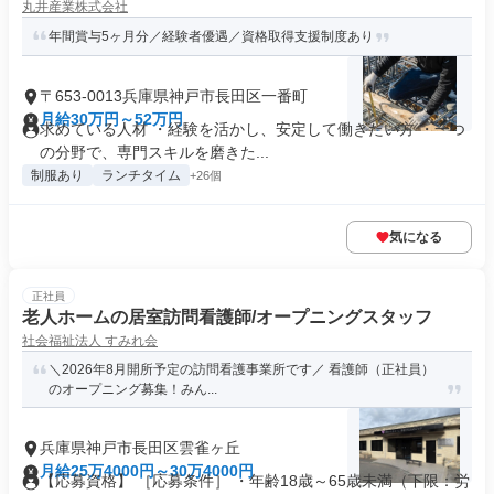
丸井産業株式会社
年間賞与5ヶ月分／経験者優遇／資格取得支援制度あり
〒653-0013兵庫県神戸市長田区一番町
月給30万円～52万円
求めている人材 ・経験を活かし、安定して働きたい方 ・一つ
の分野で、専門スキルを磨きた...
制服あり
ランチタイム
+26個
気になる
正社員
老人ホームの居室訪問看護師/オープニングスタッフ
社会福祉法人 すみれ会
＼2026年8月開所予定の訪問看護事業所です／ 看護師（正社員）
のオープニング募集！みん...
兵庫県神戸市長田区雲雀ヶ丘
月給25万4000円～30万4000円
【応募資格】 ［応募条件］ ・年齢18歳～65歳未満（下限：労