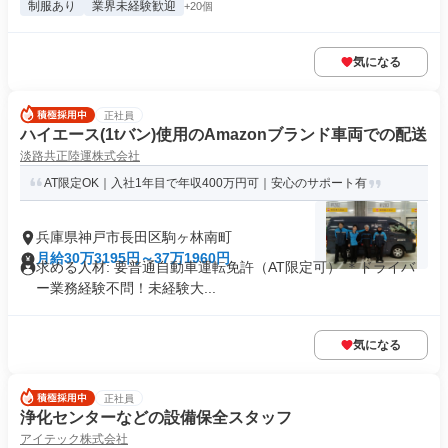
制服あり
業界未経験歓迎
+20個
気になる
正社員
ハイエース(1tバン)使用のAmazonブランド車両での配送
淡路共正陸運株式会社
AT限定OK｜入社1年目で年収400万円可｜安心のサポート有
兵庫県神戸市長田区駒ヶ林南町
月給30万3195円～37万1960円
求める人材: 要普通自動車運転免許（AT限定可） ＊ドライバ
ー業務経験不問！未経験大...
気になる
正社員
浄化センターなどの設備保全スタッフ
アイテック株式会社