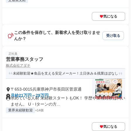
交通費支給
気になる
この条件を保存して、新着求人を受け取りませ
受け取る
んか？
正社員
営業事務スタッフ
株式会社アダチ
未経験歓迎★食品を支える安定メーカー！土日休み＆残業ほぼなし
〒653-0015兵庫県神戸市長田区菅原通
月給21万円～29万円
求めている人材 未経験スタートもOK！ 学歴や業種経験は問い
ません。 U・Iターンの方...
業界未経験歓迎
+14個
気になる