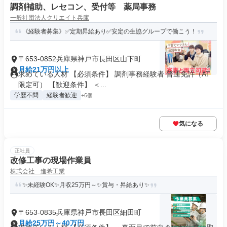
調剤補助、レセコン、受付等 薬局事務
一般社団法人クリエイト兵庫
《経験者募集》✅定期昇給あり✅安定の生協グループで働こう！
〒653-0852兵庫県神戸市長田区山下町
月給21万円以上
求めている人材 【必須条件】 調剤事務経験者 普通免許（AT
限定可） 【歓迎条件】 ＜...
学歴不問
経験者歓迎
+6個
気になる
正社員
改修工事の現場作業員
株式会社 進希工業
✨未経験OK✨月収25万円～✨賞与・昇給あり✨
〒653-0835兵庫県神戸市長田区細田町
月給25万円～40万円