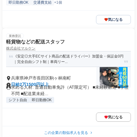
即日勤務OK
交通費支給
+1個
気になる
業務委託
軽貨物などの配送スタッフ
株式会社マルケン
《安定◎大手ECサイト商品の配送ドライバー》加盟金・保証金0円
｜完全自由シフト制｜車両リー...
兵庫県神戸市長田区駒ヶ林南町
日給2万1500円以上
求める人材: 普通自動車免許（AT限定可） ■未経験歓迎 ■学歴
不問 ■配送業未経...
シフト自由
即日勤務OK
気になる
この企業の類似求人を見る