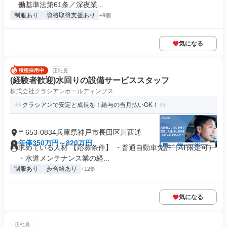
働基準法第61条／深夜業...
制服あり
資格取得支援あり
+9個
気になる
正社員
(経験者歓迎)水回りの設備サービススタッフ
株式会社クラシアンホールディングス
クラシアンで安定と成長を！給与の当月払いOK！
〒653-0834兵庫県神戸市長田区川西通
年俸350万円～820万円
求めている人材 【応募条件】 ・普通自動車免許（AT限定可）
・水道メンテナンス業の経...
制服あり
歩合給あり
+12個
気になる
正社員