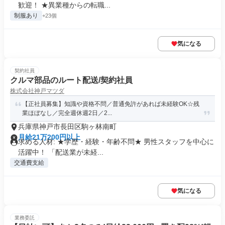
歓迎！ ★異業種からの転職...
制服あり
+23個
気になる
契約社員
クルマ部品のルート配送/契約社員
株式会社神戸マツダ
【正社員募集】知識や資格不問／普通免許があれば未経験OK☆残
業ほぼなし／完全週休週2日／2...
兵庫県神戸市長田区駒ヶ林南町
月給21万200円以上
求める人材: ★学歴・経験・年齢不問★ 男性スタッフを中心に
活躍中！ 「配送業が未経...
交通費支給
気になる
業務委託