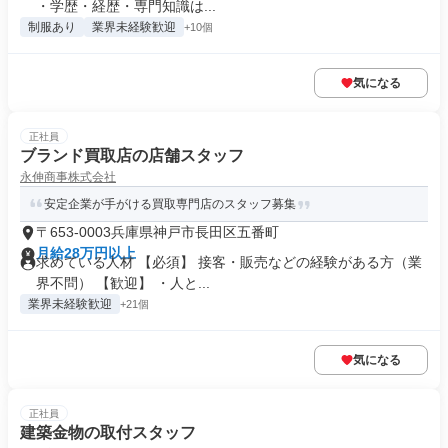
・学歴・経歴・専門知識は...
制服あり
業界未経験歓迎
+10個
気になる
正社員
ブランド買取店の店舗スタッフ
永伸商事株式会社
安定企業が手がける買取専門店のスタッフ募集
〒653-0003兵庫県神戸市長田区五番町
月給28万円以上
求めている人材 【必須】 接客・販売などの経験がある方（業
界不問） 【歓迎】 ・人と...
業界未経験歓迎
+21個
気になる
正社員
建築金物の取付スタッフ