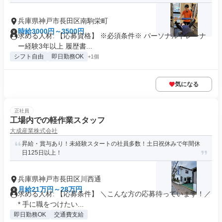
兵庫県神戸市長田区南駒栄町
時給3000円～3500円
求める人材: 【応募資格】 ※必須条件※ パーソナルトレーナ
ー経験3年以上 履歴書...
シフト自由
即日勤務OK
+1個
気になる
正社員
工場内での軽作業スタッフ
大成産業株式会社
昇給・賞与あり！未経験スタートの社員多数！土日祝休みで年間休
日125日以上！
兵庫県神戸市長田区川西通
月給21万円～28万円
求める人材: 【応募条件】 ＼こんな方の応募待っています！／
* 手に職をつけたい...
即日勤務OK
交通費支給