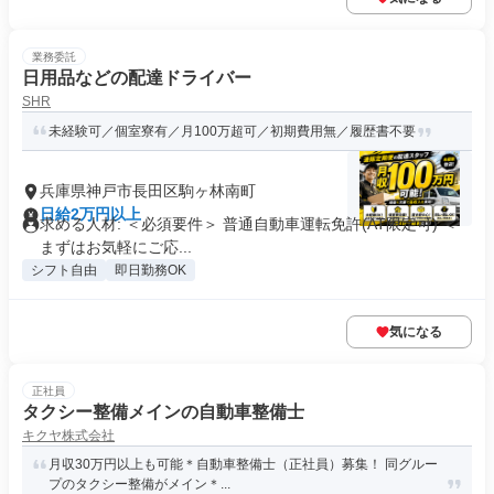
業務委託
日用品などの配達ドライバー
SHR
未経験可／個室寮有／月100万超可／初期費用無／履歴書不要
兵庫県神戸市長田区駒ヶ林南町
日給2万円以上
求める人材: ＜必須要件＞ 普通自動車運転免許(AT限定可) ＜
まずはお気軽にご応...
シフト自由
即日勤務OK
気になる
正社員
タクシー整備メインの自動車整備士
キクヤ株式会社
月収30万円以上も可能＊自動車整備士（正社員）募集！ 同グルー
プのタクシー整備がメイン＊...