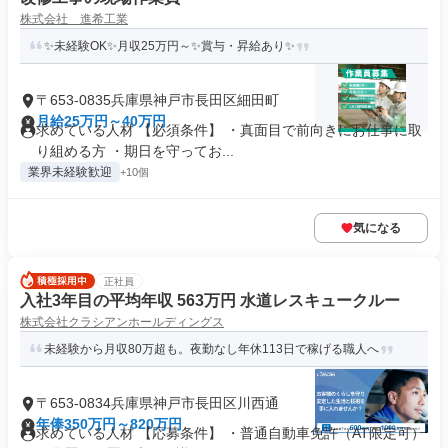
株式会社 進希工業
✨未経験OK✨月収25万円～✨賞与・昇給あり✨
〒653-0835兵庫県神戸市長田区細田町
月給25万円～40万円
求めている人材 【必須条件】 ・真面目で前向きにお仕事に取
り組める方 ・期日を守ってお...
業界未経験歓迎
+10個
気になる
正社員
入社3年目の平均年収 563万円 水道レスキュークルー
株式会社クラシアンホールディングス
未経験から月収80万超も。夜勤なし年休113日で稼げる職人へ
〒653-0834兵庫県神戸市長田区川西通
年俸350万円～820万円
求めている人材 【応募条件】 ・普通自動車免許（AT限定可）