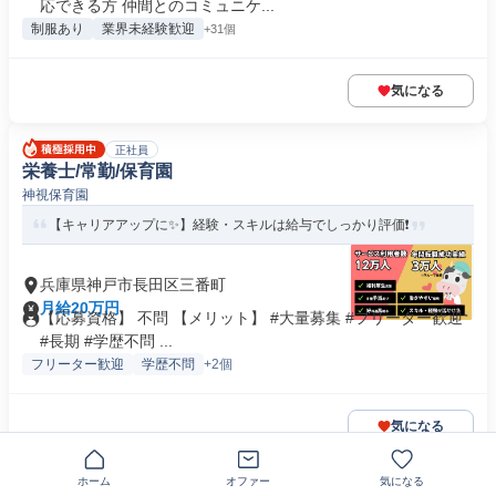
応できる方 仲間とのコミュニケ...
制服あり
業界未経験歓迎
+31個
気になる
正社員
栄養士/常勤/保育園
神視保育園
【キャリアアップに✨】経験・スキルは給与でしっかり評価❗️
兵庫県神戸市長田区三番町
月給20万円
【応募資格】 不問 【メリット】 #大量募集 #フリーター歓迎
#長期 #学歴不問 ...
フリーター歓迎
学歴不問
+2個
気になる
ホーム
オファー
気になる
正社員