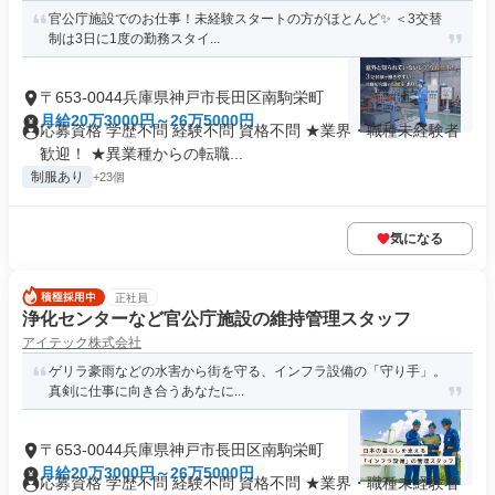
官公庁施設でのお仕事！未経験スタートの方がほとんど✨️ ＜3交替
制は3日に1度の勤務スタイ...
〒653-0044兵庫県神戸市長田区南駒栄町
月給20万3000円～26万5000円
応募資格 学歴不問 経験不問 資格不問 ★業界・職種未経験者
歓迎！ ★異業種からの転職...
制服あり
+23個
気になる
正社員
浄化センターなど官公庁施設の維持管理スタッフ
アイテック株式会社
ゲリラ豪雨などの水害から街を守る、インフラ設備の「守り手」。
真剣に仕事に向き合うあなたに...
〒653-0044兵庫県神戸市長田区南駒栄町
月給20万3000円～26万5000円
応募資格 学歴不問 経験不問 資格不問 ★業界・職種未経験者