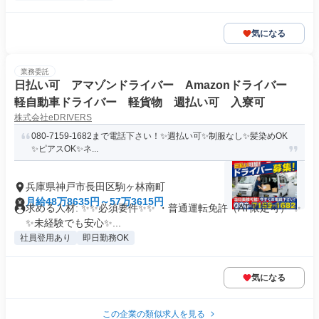
気になる
業務委託
日払い可 アマゾンドライバー Amazonドライバー
軽自動車ドライバー 軽貨物 週払い可 入寮可
株式会社eDRIVERS
080-7159-1682まで電話下さい！✨週払い可✨制服なし✨髪染めOK
✨ピアスOK✨ネ...
兵庫県神戸市長田区駒ヶ林南町
月給48万8635円～57万3615円
求める人材: ✨✨必須要件✨✨ ・普通運転免許（AT限定可） ✨
✨未経験でも安心✨...
社員登用あり
即日勤務OK
気になる
この企業の類似求人を見る