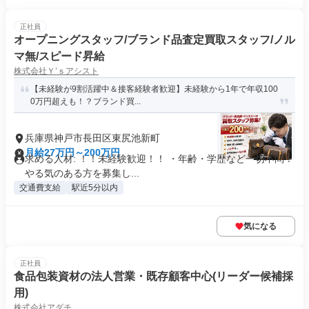
正社員
オープニングスタッフ/ブランド品査定買取スタッフ/ノル
マ無/スピード昇給
株式会社Ｙ’ｓアシスト
【未経験が9割活躍中＆接客経験者歓迎】未経験から1年で年収100
0万円超えも！？ブランド買...
兵庫県神戸市長田区東尻池新町
月給27万円～200万円
求める人材: ！！未経験歓迎！！ ・年齢・学歴など一切不問！
やる気のある方を募集し...
交通費支給
駅近5分以内
気になる
正社員
食品包装資材の法人営業・既存顧客中心(リーダー候補採
用)
株式会社アダチ