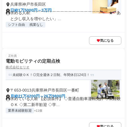
兵庫県神戸市長田区
日給1万5000円～3万円
求める人材: ￣￣￣￣￣￣￣￣￣￣￣￣￣￣￣￣￣￣￣ ★「あ
と少し収入を増やしたい」...
シフト自由
残業なし
気になる
正社員
電動モビリティの定期点検
株式会社セリオ
未経験ＯＫ！◎完全週休２日制、年間休日124日！
〒653-0013兵庫県神戸市長田区一番町
月給21万4200円～26万9800円
求めている人材 【必須条件】 ◇普通自動車運転免許 ◇未経験
ＯＫ ◇第二新卒歓迎 ◇学...
業界未経験歓迎
+11個
気になる