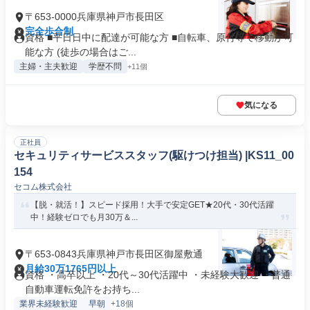
〒653-0000兵庫県神戸市長田区
完全歩合制
資格 ■平日日中に配達が可能な方 ■自転車、原付等で移動が可
能な方 (徒歩の場合はご...
主婦・主夫歓迎
学歴不問
+11個
気になる
正社員
セキュリティサービススタッフ(駆けつけ担当) |KS11_00
154
セコム株式会社
【脱・就活！】スピード採用！大手で安定GET★20代・30代活躍
中！経験ゼロでも月30万＆...
〒653-0843兵庫県神戸市長田区御屋敷通
月給30万1765円以上
資格 ・高卒以上 ・20代～30代活躍中 ・未経験大歓迎 ・普通
自動車運転免許をお持ち...
業界未経験歓迎
早朝
+18個