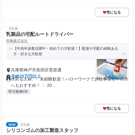
気になる
正社員
乳製品の宅配ルートドライバー
布亀株式会社
【中高年多数活躍中・初めての方歓迎！】配達や宅配の経験ある
方・好きな方歓迎
兵庫県神戸市長田区菅原通
月給25万円以上
求める人材: ・ 未経験歓迎！ハローワークでお仕事探し中の方
へもおすすめ！ ・ 20...
即日勤務OK
気になる
NEW
正社員
シリコンゴムの加工製造スタッフ