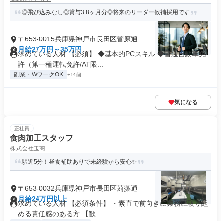
◎飛び込みなし◎賞与3.8ヶ月分◎将来のリーダー候補採用です
〒653-0015兵庫県神戸市長田区菅原通
月給27万円～35万円
求めている人材 【必須】 ◆基本的PCスキル ◆普通自動車免
許（第一種運転免許/AT限...
副業・WワークOK
+14個
気になる
正社員
食肉加工スタッフ
株式会社玉商
駅近5分！昼食補助ありで未経験から安心✨
〒653-0032兵庫県神戸市長田区苅藻通
月給24万円以上
求めている人材 【必須条件】 ・素直で前向きに業務に取り組
める責任感のある方 【歓...