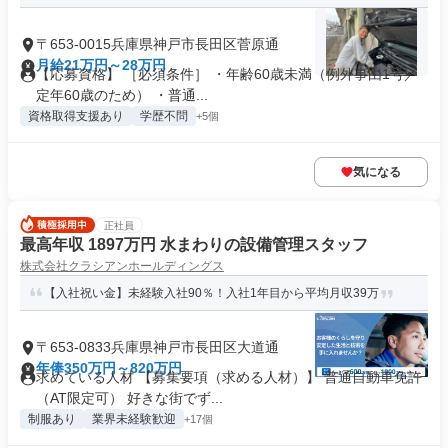
〒653-0015兵庫県神戸市長田区菅原通
月給21万円～28万円
【応募資格】 ［必須条件］ ・年齢60歳未満（例外事由1号／
定年60歳のため） ・普通...
資格取得支援あり
学歴不問
+5個
気になる
正社員
最高年収 1897万円 水まわりの設備管理スタッフ
株式会社クラシアンホールディングス
【入社祝い金】未経験入社90％！入社1年目から平均月収39万
〒653-0833兵庫県神戸市長田区大道通
年俸350万円～820万円
求めている人材 【募集要項（求める人材）】 普通自動車免許
（AT限定可） 好きな街でず...
制服あり
業界未経験歓迎
+17個