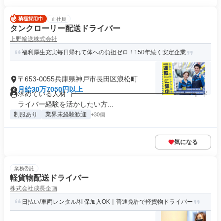
正社員
タンクローリー配送ドライバー
上野輸送株式会社
福利厚生充実毎日帰れて体への負担ゼロ！150年続く安定企業
〒653-0055兵庫県神戸市長田区浪松町
月給30万7050円以上
求めている人材 ┏━━━━━━━━━━━━━━━━━┓ ド
ライバー経験を活かしたい方...
制服あり
業界未経験歓迎
+30個
気になる
業務委託
軽貨物配送ドライバー
株式会社成長企画
日払い/車両レンタル/社保加入OK｜普通免許で軽貨物ドライバー