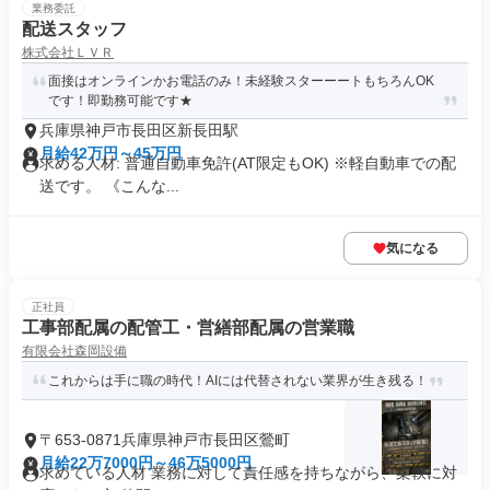
業務委託
配送スタッフ
株式会社ＬＶＲ
面接はオンラインかお電話のみ！未経験スターーートもちろんOK
です！即勤務可能です★
兵庫県神戸市長田区新長田駅
月給42万円～45万円
求める人材: 普通自動車免許(AT限定もOK) ※軽自動車での配
送です。 《こんな...
気になる
正社員
工事部配属の配管工・営繕部配属の営業職
有限会社森岡設備
これからは手に職の時代！AIには代替されない業界が生き残る！
〒653-0871兵庫県神戸市長田区鶯町
月給22万7000円～46万5000円
求めている人材 業務に対して責任感を持ちながら、柔軟に対