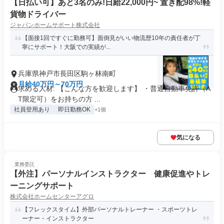
【日払い可】あと3名のみ!日給22,000円~ 置き配98%!軽
貨物ドライバー
ジャパンホームサポート株式会社
【面接1回ですぐに勤務可】面倒見がいい物流歴10年の責任者が丁
寧にサポート！大阪での実績が...
兵庫県神戸市長田区駒ヶ林南町
月給40万円～70万円
求める人材: 【こんな方を歓迎します】 ・普通自動車免許（A
T限定可）をお持ちの方 ...
社員登用あり
即日勤務OK
+1個
気になる
業務委託
【外注】パーソナルインストラクター 健康促進やトレ
ーニングサポート
株式会社ホームセンターアグロ
【フレックスタイム】外部パーソナルトレーナー ・スポーツトレ
ーナー・インストラクター