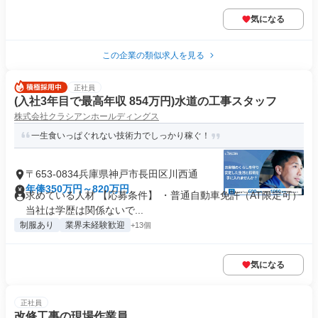
気になる
この企業の類似求人を見る
正社員
(入社3年目で最高年収 854万円)水道の工事スタッフ
株式会社クラシアンホールディングス
一生食いっぱぐれない技術力でしっかり稼ぐ！
〒653-0834兵庫県神戸市長田区川西通
年俸350万円～820万円
求めている人材 【応募条件】 ・普通自動車免許（AT限定可）
当社は学歴は関係ないで...
制服あり
業界未経験歓迎
+13個
気になる
正社員
改修工事の現場作業員