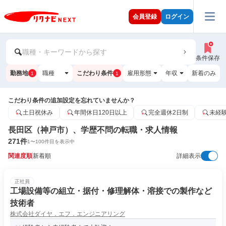
会員登録
ログイン
職種・キーワードから探す
条件保存
勤務地
職種
こだわり条件
雇用形態
年収
新着のみ
1
1
こだわり条件の追加設定を忘れていませんか？
土日祝休み
年間休日120日以上
完全週休2日制
未経
長田区（神戸市）、学歴不問の転職・求人情報
271
件
1
〜
100
件目を表示中
関連度順
新着順
詳細表示
正社員
工場設備等の組立・据付・修理解体・溶接での製作など
技術者
株式会社ダイヤ．エフ．エンジニアリング