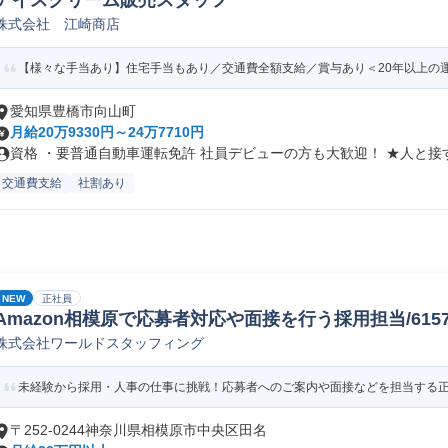
アイスクリーム販売スタッフ
株式会社 江崎商店
【様々な手当あり】住宅手当もあり／交通費全額支給／賞与あり＜20年以上の
愛知県豊橋市向山町
月給20万9330円～24万7710円
資格 ・要普通自動車運転免許 社員デビューの方も大歓迎！ ★人と接す.
交通費支給
社割あり
NEW
正社員
Amazon相模原で応募者対応や面接を行う採用担当/61578_
株式会社ワールドスタッフィング
未経験から採用・人事の仕事に挑戦！応募者へのご案内や面接などを担当する正社
〒252-0244神奈川県相模原市中央区田名