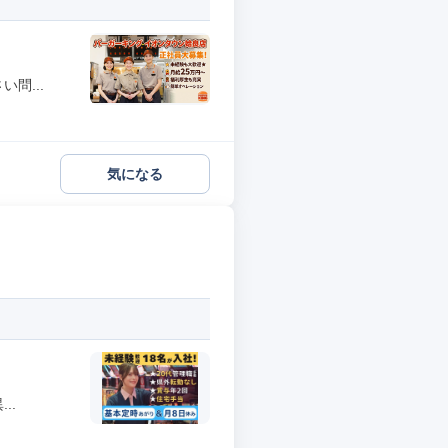
問...
気になる
..