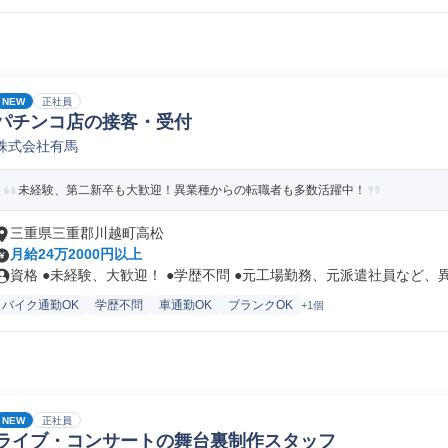
NEW
正社員
パチンコ店の接客・受付
株式会社有馬
未経験、第二新卒も大歓迎！異業種からの転職者も多数活躍中！
三重県三重郡川越町高松
月給24万2000円以上
資格 ●未経験、大歓迎！ ●学歴不問 ●元工場勤務、元派遣社員など、異.
バイク通勤OK
学歴不問
車通勤OK
ブランクOK
+1個
NEW
正社員
ライブ・コンサートの舞台裏制作スタッフ