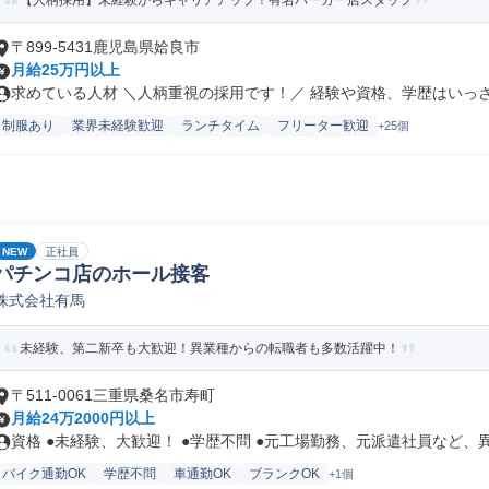
【人柄採用】未経験からキャリアアップ！有名バーガー店スタッフ
〒899-5431鹿児島県姶良市
月給25万円以上
求めている人材 ＼人柄重視の採用です！／ 経験や資格、学歴はいっさい
制服あり
業界未経験歓迎
ランチタイム
フリーター歓迎
+25個
NEW
正社員
パチンコ店のホール接客
株式会社有馬
未経験、第二新卒も大歓迎！異業種からの転職者も多数活躍中！
〒511-0061三重県桑名市寿町
月給24万2000円以上
資格 ●未経験、大歓迎！ ●学歴不問 ●元工場勤務、元派遣社員など、異.
バイク通勤OK
学歴不問
車通勤OK
ブランクOK
+1個