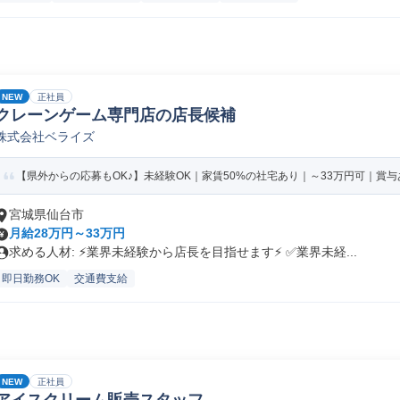
NEW
正社員
クレーンゲーム専門店の店長候補
株式会社ベライズ
【県外からの応募もOK♪】未経験OK｜家賃50%の社宅あり｜～33万円可｜賞与あ
宮城県仙台市
月給28万円～33万円
求める人材: ⚡️業界未経験から店長を目指せます⚡️ ✅️業界未経...
即日勤務OK
交通費支給
NEW
正社員