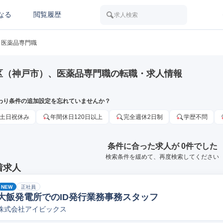
なる
閲覧履歴
求人検索
医薬品専門職
区（神戸市）、医薬品専門職の転職・求人情報
わり条件の追加設定を忘れていませんか？
土日祝休み
年間休日120日以上
完全週休2日制
学歴不問
条件に合った求人が 0件でした
検索条件を緩めて、再度検索してください
着求人
NEW
正社員
大飯発電所でのID発行業務事務スタッフ
株式会社アイビックス