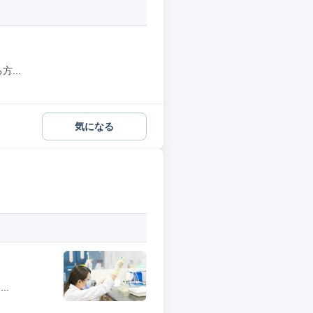
...
気になる
..