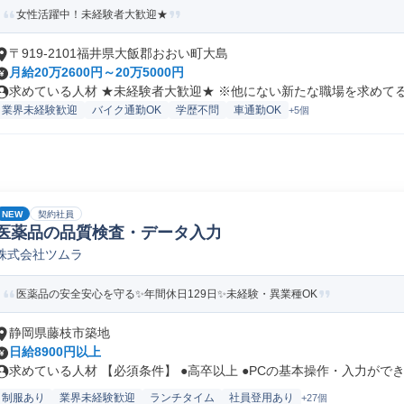
女性活躍中！未経験者大歓迎★
〒919-2101福井県大飯郡おおい町大島
月給20万2600円～20万5000円
求めている人材 ★未経験者大歓迎★ ※他にない新たな職場を求めてる方
業界未経験歓迎
バイク通勤OK
学歴不問
車通勤OK
+5個
NEW
契約社員
医薬品の品質検査・データ入力
株式会社ツムラ
医薬品の安全安心を守る✨年間休日129日✨未経験・異業種OK
静岡県藤枝市築地
日給8900円以上
求めている人材 【必須条件】 ●高卒以上 ●PCの基本操作・入力ができ.
制服あり
業界未経験歓迎
ランチタイム
社員登用あり
+27個