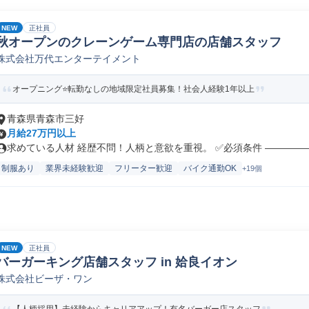
NEW
正社員
秋オープンのクレーンゲーム専門店の店舗スタッフ
株式会社万代エンターテイメント
オープニング⭐転勤なしの地域限定社員募集！社会人経験1年以上
青森県青森市三好
月給27万円以上
求めている人材 経歴不問！人柄と意欲を重視。 ✅必須条件 ――――――
制服あり
業界未経験歓迎
フリーター歓迎
バイク通勤OK
+19個
NEW
正社員
バーガーキング店舗スタッフ in 姶良イオン
株式会社ビーザ・ワン