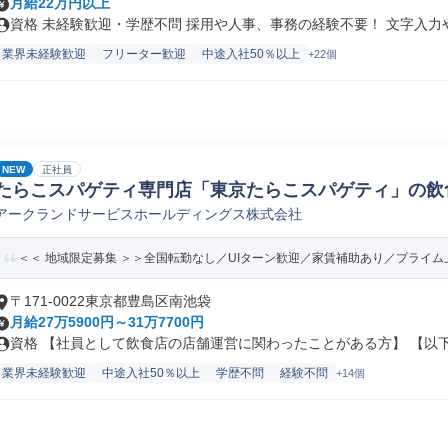
月給22万円以上
資格 未経験歓迎・学歴不問 採用や人事、事務の経験不要！ 文字入力やE
業界未経験歓迎
フリーター歓迎
中途入社50％以上
+22個
NEW
正社員
たらこスパゲティ専門店「東京たらこスパゲティ」の飲
アークランドサービスホールディングス株式会社
員/転勤なし)
＜＜ 地域限定募集 ＞＞全国転勤なし／UIターン歓迎／家賃補助あり／プライム上
〒171-0022東京都豊島区南池袋
月給27万5900円～31万7700円
資格 【社員として飲食店の店舗運営に関わったことがある方】 【以下の
業界未経験歓迎
中途入社50％以上
学歴不問
経験不問
+14個