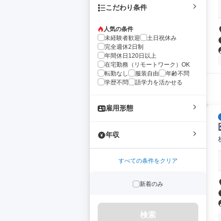
こだわり条件
人気の条件
未経験者歓迎
土日祝休み
完全週休2日制
年間休日120日以上
在宅勤務（リモートワーク）OK
転勤なし
服装自由
年齢不問
学歴不問
語学力を活かせる
雇用形態
年収
すべての条件をクリア
新着のみ
検索