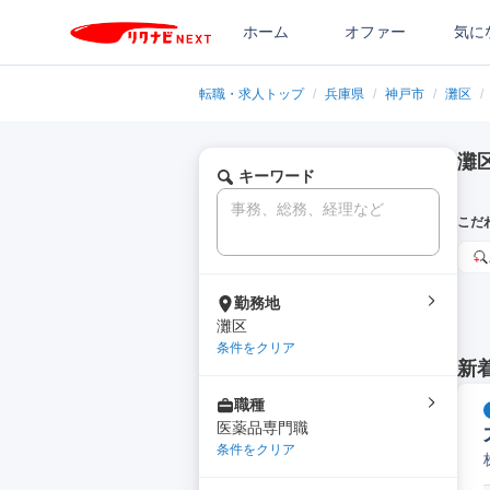
ホーム
オファー
気に
転職・求人トップ
/
兵庫県
/
神戸市
/
灘区
/
灘
キーワード
こだ
勤務地
灘区
条件をクリア
新
職種
医薬品専門職
条件をクリア