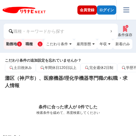
会員登録
ログイン
職種・キーワードから探す
条件保存
勤務地
職種
こだわり条件
雇用形態
年収
新着のみ
1
1
こだわり条件の追加設定を忘れていませんか？
土日祝休み
年間休日120日以上
完全週休2日制
学歴
灘区（神戸市）、医療機器/理化学機器専門職の転職・求
人情報
条件に合った求人が 0件でした
検索条件を緩めて、再度検索してください