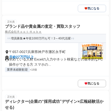
気になる
正社員
ブランド品や貴金属の査定・買取スタッフ
株式会社Ｒｏｏｔ‐Ｋｏｂｅ
増員募集★年収1000万円も可！3～40代活躍
〒657-0027兵庫県神戸市灘区永手町
月給27万円以上
求めている人材 Excelの入力やネット検索などの基本的なPC
操作ができる方 スマホの...
業界未経験歓迎
+18個
気になる
正社員
ディレクター(企業の“採用成功”デザイン×広報経験活か
せる)