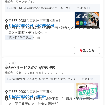
株式会社ワークデザイン
年休125日♬広報やAI活用の経験活かせる！リモートもOK◎
〒657-0038兵庫県神戸市灘区深田町
月給26万5000円～29万5000円
求めている人材 ■広報・WEB企画・制作などの実務経験 ■関係
者との調整・ディレクショ...
年間休日120日以上
+15個
気になる
正社員
商品やサービスのご案内やPR
株式会社ＣＲ Ｃｏｍｍｕｎｉｃａｔｉｏｎｓ
✅未経験歓迎✅昇給あり✅若手が多数活躍中✅ベンチャーで働く
〒657-0000兵庫県神戸市灘区
月給23万8000円～45万円
求めている人材 【学歴・経験不問！】 職種・業種未経験の
方、第二新卒の方、社会人経験が...