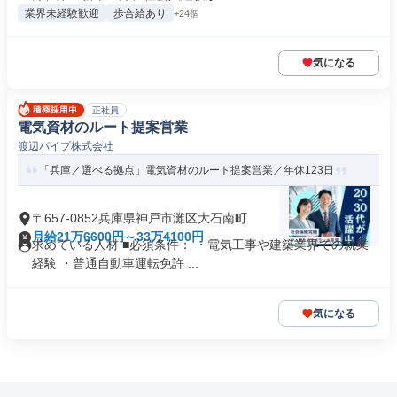
業界未経験歓迎
歩合給あり
+24個
気になる
正社員
電気資材のルート提案営業
渡辺パイプ株式会社
「兵庫／選べる拠点」電気資材のルート提案営業／年休123日
〒657-0852兵庫県神戸市灘区大石南町
月給21万6600円～33万4100円
求めている人材 ■必須条件： ・電気工事や建築業界での就業
経験 ・普通自動車運転免許 ...
気になる