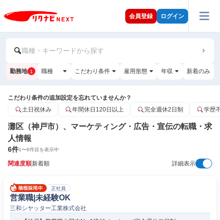
会員登録
ログイン
職種・キーワードから探す
勤務地
職種
こだわり条件
雇用形態
年収
新着のみ
1
こだわり条件の追加設定を忘れていませんか？
土日祝休み
年間休日120日以上
完全週休2日制
学歴
灘区（神戸市）、マーケティング・広告・宣伝の転職・求
人情報
6
件
1
〜
6
件目を表示中
関連度順
新着順
詳細表示
正社員
営業職|未経験OK
三和シヤッター工業株式会社