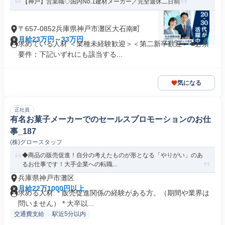
【神戸】営業職◇国内No.1建材メーカー／完全週休二日制
〒657-0852兵庫県神戸市灘区大石南町
月給23万円～33万円
求めている人材 ＜業種未経験歓迎＞＜第二新卒歓迎＞ ■必須
要件：下記いずれにも該当する...
気になる
正社員
有名お菓子メーカーでのセールスプロモーションのお仕
事_187
(株)グロースタッフ
◆商品の販売促進！自分の考えたものが形となる「やりがい」のあ
るお仕事です！大手企業への転職...
兵庫県神戸市灘区
月給22万1000円以上
求める人材: * 販売促進関係の経験がある方。（期間や業界は
問いません） * 大卒以...
交通費支給
駅近5分以内