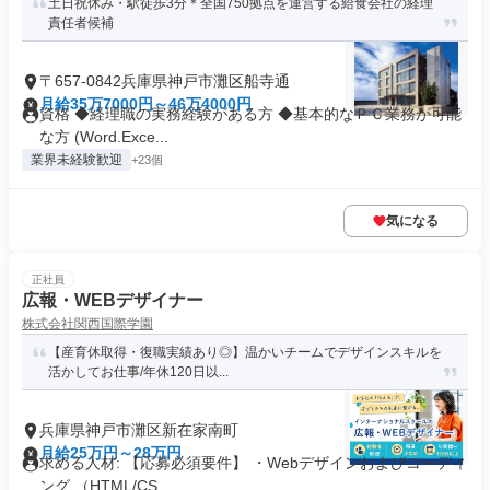
土日祝休み・駅徒歩3分＊全国750拠点を運営する給食会社の経理
責任者候補
〒657-0842兵庫県神戸市灘区船寺通
月給35万7000円～46万4000円
資格 ◆経理職の実務経験がある方 ◆基本的なＰＣ業務が可能
な方 (Word.Exce...
業界未経験歓迎
+23個
気になる
正社員
広報・WEBデザイナー
株式会社関西国際学園
【産育休取得・復職実績あり◎】温かいチームでデザインスキルを
活かしてお仕事/年休120日以...
兵庫県神戸市灘区新在家南町
月給25万円～28万円
求める人材: 【応募必須要件】 ・Webデザインおよびコーディ
ング （HTML/CS...