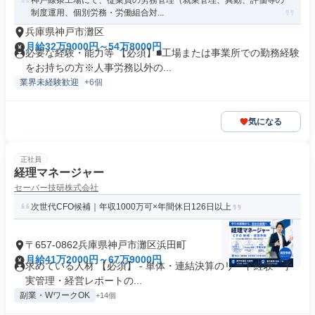
神戸線条工場にて、従業員の労務管理（就業管理、異動、評価等の
制度運用、個別労務・労働組合対...
兵庫県神戸市灘区
月給32万9000円～54万8000円
必要な経験・能力等 【必須】■工場または事業所での勤務経験
をお持ちの方※人事労務以外の...
業界未経験歓迎
+6個
気になる
正社員
経理マネージャー
セーバー技研株式会社
次世代CFO候補｜年収1000万可×年間休日126日以上
〒657-0862兵庫県神戸市灘区浜田町
月給41万2000円～67万9000円
求めている人材 【必須】 - 単体・連結決算のリード経験 - 予
実管理・経営レポートの...
副業・WワークOK
+14個