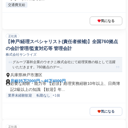
交通費支給
気になる
正社員
【神戸/経理スペシャリスト(責任者候補)】全国760拠点
の会計管理/監査対応等 管理会計
株式会社サンライズ
グループ基幹企業のウオクニ株式会社にて経理実務の核として活躍
いただきます。760拠点のデー...
兵庫県神戸市灘区
月給35万7000円～46万4000円
必要な経験・能力等 【必須】経理実務経験10年以上、日商簿
記2級以上の知識 【歓迎】年...
業界未経験歓迎
転勤なし
+1個
気になる
正社員