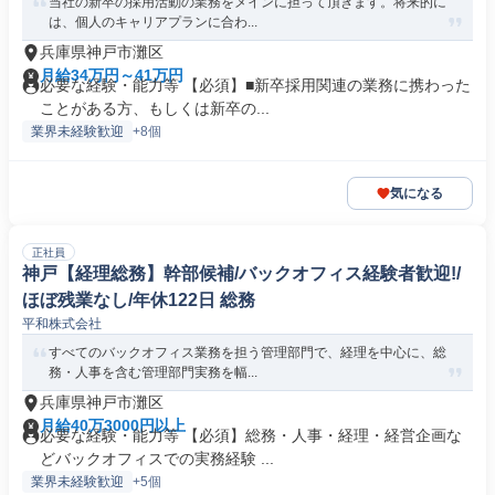
当社の新卒の採用活動の業務をメインに担って頂きます。将来的に
は、個人のキャリアプランに合わ...
兵庫県神戸市灘区
月給34万円～41万円
必要な経験・能力等 【必須】■新卒採用関連の業務に携わった
ことがある方、もしくは新卒の...
業界未経験歓迎
+8個
気になる
正社員
神戸【経理総務】幹部候補/バックオフィス経験者歓迎!/
ほぼ残業なし/年休122日 総務
平和株式会社
すべてのバックオフィス業務を担う管理部門で、経理を中心に、総
務・人事を含む管理部門実務を幅...
兵庫県神戸市灘区
月給40万3000円以上
必要な経験・能力等 【必須】総務・人事・経理・経営企画な
どバックオフィスでの実務経験 ...
業界未経験歓迎
+5個