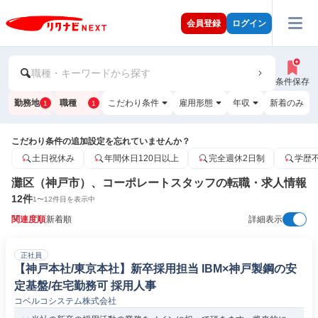
会員登録
ログイン
職種・キーワードから探す
条件保存
勤務地
職種
こだわり条件
雇用形態
年収
新着のみ
1
1
こだわり条件の追加設定を忘れていませんか？
土日祝休み
年間休日120日以上
完全週休2日制
学歴
灘区（神戸市）、コーポレートスタッフの転職・求人情報
12
件
1
〜
12
件目を表示中
関連度順
新着順
詳細表示
正社員
【神戸本社/東京本社】新卒採用担当 IBM×神戸製鋼の安
定基盤/在宅勤務可 採用人事
コベルコシステム株式会社