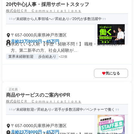
20代中心|人事・採用サポートスタッフ
株式会社ＣＲ Ｃｏｍｍｕｎｉｃａｔｉｏｎｓ
✅未経験から人事領域へ✅昇給あり✅20代が多数活躍中
〒657-0000兵庫県神戸市灘区
月給23万8000円～45万円
求めている人材 【学歴・経験不問！】 職種・業種未経験の
方、第二新卒の方、社会人経験が...
業界未経験歓迎
歩合給あり
+22個
気になる
正社員
商品やサービスのご案内やPR
株式会社ＣＲ Ｃｏｍｍｕｎｉｃａｔｉｏｎｓ
✅未経験歓迎✅昇給あり✅若手が多数活躍中✅ベンチャーで働く
〒657-0000兵庫県神戸市灘区
月給23万8000円～45万円