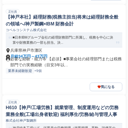
正社員
【神戸本社】経理財務(税務主担当)将来は経理財務全般
の領域へ/神戸製鋼×IBM 財務会計
コベルコシステム株式会社
■日本IBMグループ会社の経理財務部門に所属し、税務を中心に決
算や財務業務の一部も担当。決...
兵庫県神戸市灘区
月給34万円～43万円
必要な経験・能力等 【必須】■事業会社の経理部門または税務
部門での実務経験（目安3年以...
業界未経験歓迎
+9個
気になる
正社員
H610【神戸/工場労務】就業管理、制度運用などの労務
業務全般(工場出身者歓迎) 福利厚生/労務/給与管理人事
株式会社神戸製鋼所