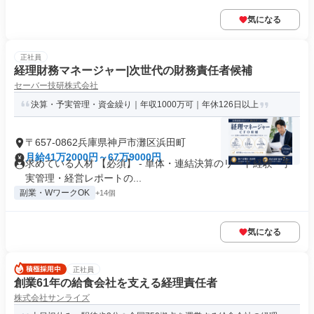
気になる
正社員
経理財務マネージャー|次世代の財務責任者候補
セーバー技研株式会社
決算・予実管理・資金繰り｜年収1000万可｜年休126日以上
〒657-0862兵庫県神戸市灘区浜田町
月給41万2000円～67万9000円
求めている人材 【必須】 - 単体・連結決算のリード経験 - 予
実管理・経営レポートの...
副業・WワークOK
+14個
気になる
正社員
創業61年の給食会社を支える経理責任者
株式会社サンライズ