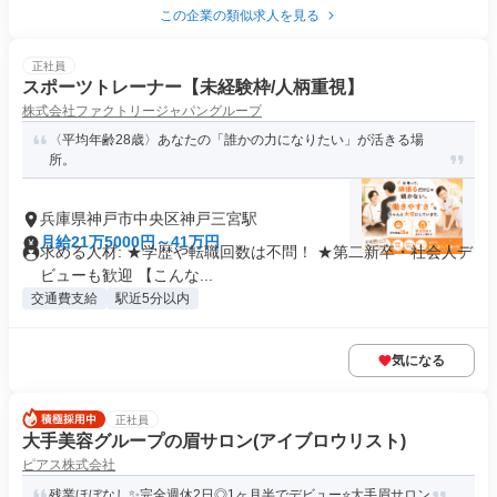
この企業の類似求人を見る
正社員
スポーツトレーナー【未経験枠/人柄重視】
株式会社ファクトリージャパングループ
〈平均年齢28歳〉あなたの「誰かの力になりたい」が活きる場
所。
兵庫県神戸市中央区神戸三宮駅
月給21万5000円～41万円
求める人材: ★学歴や転職回数は不問！ ★第二新卒・社会人デ
ビューも歓迎 【こんな...
交通費支給
駅近5分以内
気になる
正社員
大手美容グループの眉サロン(アイブロウリスト)
ピアス株式会社
残業ほぼなし✨完全週休2日◎1ヶ月半でデビュー⭐大手眉サロン