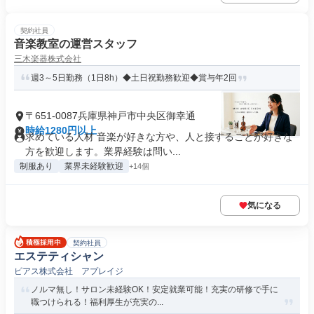
契約社員
音楽教室の運営スタッフ
三木楽器株式会社
週3～5日勤務（1日8h）◆土日祝勤務歓迎◆賞与年2回
〒651-0087兵庫県神戸市中央区御幸通
時給1280円以上
求めている人材 音楽が好きな方や、人と接することが好きな
方を歓迎します。業界経験は問い...
制服あり
業界未経験歓迎
+14個
気になる
契約社員
エステティシャン
ピアス株式会社 アプレイジ
ノルマ無し！サロン未経験OK！安定就業可能！充実の研修で手に
職つけられる！福利厚生が充実の...