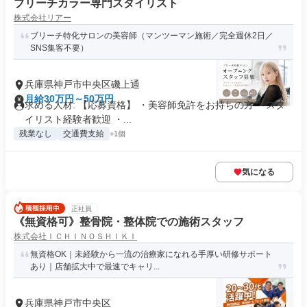
ブリーチカラー専門スタイリスト
株式会社リアー
ブリーチ特化サロンの美容師（マンツーマン施術／完全週休2日／
SNS集客不要）
兵庫県神戸市中央区磯上通
月給30万円～50万円
求める人材: 【応募資格】 ・美容師免許をお持ちの方 ・スタ
イリスト経験者歓迎 ・...
残業なし
交通費支給
+1個
気になる
正社員
《無資格可》整骨院・整体院での施術スタッフ
株式会社ＩＣＨＩＮＯＳＨＩＫＩ
無資格OK｜未経験から一流の治療家になれる手厚い研修サポート
あり｜店舗拡大中で最速でキャリ...
兵庫県神戸市中央区