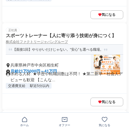
気になる
正社員
スポーツトレーナー【人に寄り添う技術が身につく】
株式会社ファクトリージャパングループ
【面接1回】やりがいだけじゃない。“安心”も選べる職場。
兵庫県神戸市中央区相生町
月給21万5000円～41万円
求める人材: ★学歴や転職回数は不問！ ★第二新卒・社会人デ
ビューも歓迎 【こんな...
交通費支給
駅近5分以内
気になる
正社員
スポーツトレーナー/未経験可
ホーム
オファー
気になる