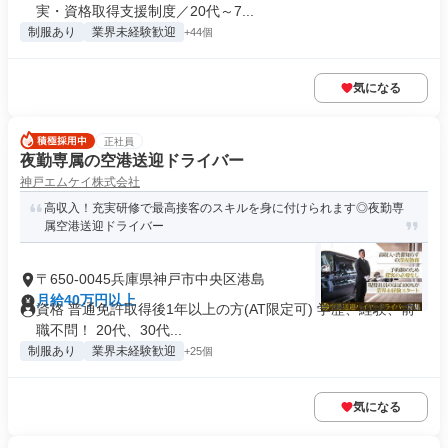
実・資格取得支援制度／20代～7...
制服あり
業界未経験歓迎
+44個
気になる
正社員
夜勤専属の空港送迎ドライバー
神戸エムケイ株式会社
高収入！充実研修で最高接客のスキルを身に付けられます◎夜勤専
属空港送迎ドライバー
〒650-0045兵庫県神戸市中央区港島
月給40万円以上
資格 普通免許取得後1年以上の方(AT限定可) 学歴、経験、前
職不問！ 20代、30代...
制服あり
業界未経験歓迎
+25個
気になる