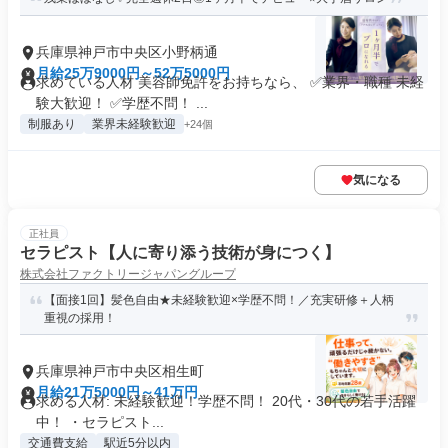
兵庫県神戸市中央区小野柄通
月給25万9000円～52万5000円
求めている人材 美容師免許をお持ちなら、 ✅業界・職種 未経
験大歓迎！ ✅学歴不問！ ...
制服あり
業界未経験歓迎
+24個
気になる
正社員
セラピスト【人に寄り添う技術が身につく】
株式会社ファクトリージャパングループ
【面接1回】髪色自由★未経験歓迎×学歴不問！／充実研修＋人柄
重視の採用！
兵庫県神戸市中央区相生町
月給21万5000円～41万円
求める人材: 未経験歓迎！学歴不問！ 20代・30代の若手活躍
中！ ・セラピスト...
交通費支給
駅近5分以内