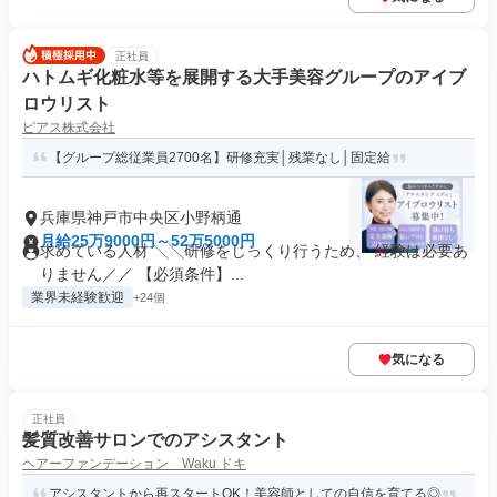
正社員
ハトムギ化粧水等を展開する大手美容グループのアイブ
ロウリスト
ピアス株式会社
【グループ総従業員2700名】研修充実│残業なし│固定給
兵庫県神戸市中央区小野柄通
月給25万9000円～52万5000円
求めている人材 ╲╲研修をじっくり行うため、 経験は必要あ
りません／／ 【必須条件】...
業界未経験歓迎
+24個
気になる
正社員
髪質改善サロンでのアシスタント
ヘアーファンデーション Waku ドキ
アシスタントから再スタートOK！美容師としての自信を育てる◎