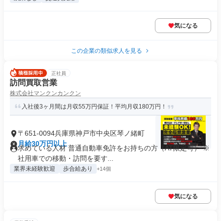
気になる
この企業の類似求人を見る
正社員
訪問買取営業
株式会社マンクンカンクン
入社後3ヶ月間は月収55万円保証！平均月収180万円！
〒651-0094兵庫県神戸市中央区琴ノ緒町
月給30万円以上
求めている人材 普通自動車免許をお持ちの方（AT限定可） ※
社用車での移動・訪問を要す...
業界未経験歓迎
歩合給あり
+14個
気になる