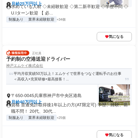
月給25万円以上
求めている人材 ◇未経験歓迎 ◇第二新卒歓迎 ◇学歴不問 ◇
U.Iターン歓迎 【 必...
制服あり
業界未経験歓迎
+34個
気になる
正社員
予約制の空港送迎ドライバー
神戸エムケイ株式会社
平均月収実績50万以上！エムケイで世界をつなぐ運転手のお仕事
＜高収入×充実研修×最高接客！...
〒650-0045兵庫県神戸市中央区港島
月給40万円以上
資格 普通免許取得後1年以上の方(AT限定可) 学歴、経験、前
職不問！ 20代、30代...
制服あり
業界未経験歓迎
+25個
気になる