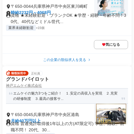
〒650-0044兵庫県神戸市中央区東川崎町
時給2232円～4068円
資格 ★未経験歓迎・ブランクOK ★学歴・経験・年齢不問！3
0代、40代などミドル世代...
業界未経験歓迎
+15個
気になる
この企業の類似求人を見る
正社員
グランドパイロット
神戸エムケイ株式会社
エムケイの魅力3つをご紹介！ １.安定の高収入を実現 ２.充実
の研修制度 ３.最高の接客サ...
〒650-0045兵庫県神戸市中央区港島
月給40万円以上
資格 普通免許取得後1年以上の方(AT限定可) 学歴、経験、前
職不問！ 20代、30...