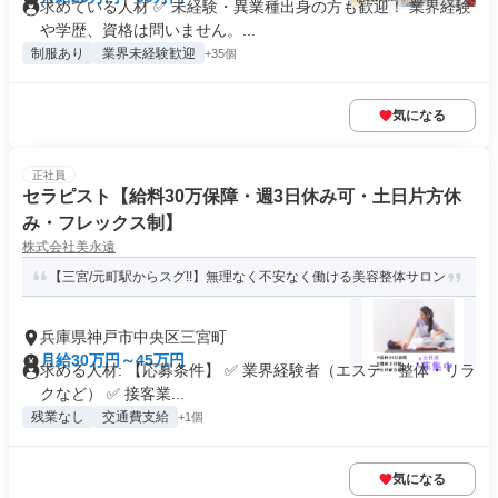
求めている人材 ✅ 未経験・異業種出身の方も歓迎！ 業界経験
や学歴、資格は問いません。...
制服あり
業界未経験歓迎
+35個
気になる
正社員
セラピスト【給料30万保障・週3日休み可・土日片方休
み・フレックス制】
株式会社美永遠
【三宮/元町駅からスグ!!】無理なく不安なく働ける美容整体サロン
兵庫県神戸市中央区三宮町
月給30万円～45万円
求める人材: 【応募条件】 ✅ 業界経験者（エステ・整体・リラ
クなど） ✅ 接客業...
残業なし
交通費支給
+1個
気になる