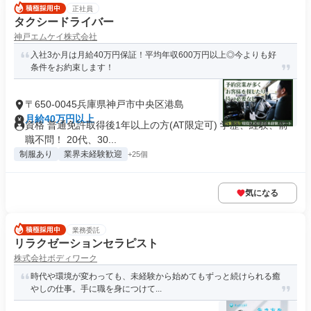
正社員
タクシードライバー
神戸エムケイ株式会社
入社3か月は月給40万円保証！平均年収600万円以上◎今よりも好
条件をお約束します！
〒650-0045兵庫県神戸市中央区港島
月給40万円以上
資格 普通免許取得後1年以上の方(AT限定可) 学歴、経験、前
職不問！ 20代、30...
制服あり
業界未経験歓迎
+25個
気になる
業務委託
リラクゼーションセラピスト
株式会社ボディワーク
時代や環境が変わっても、未経験から始めてもずっと続けられる癒
やしの仕事。手に職を身につけて...