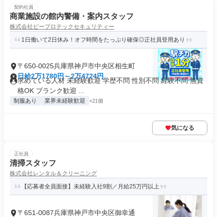
契約社員
商業施設の館内警備・案内スタッフ
株式会社ビープロテックセキュリティー
1日働いて2日休み！オフ時間をたっぷり確保◎正社員登用あり
〒650-0025兵庫県神戸市中央区相生町
日給2万1780円～2万4724円
求めている人材 未経験歓迎 学歴不問 性別不問 経験不問 無資
格OK ブランク歓迎 ...
制服あり
業界未経験歓迎
+21個
気になる
正社員
清掃スタッフ
株式会社レンタル＆クリーニング
【応募者全員面接】未経験入社9割／月給25万円以上
〒651-0087兵庫県神戸市中央区御幸通