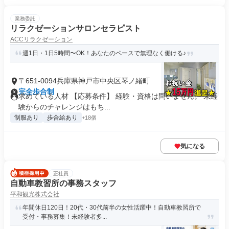
業務委託
リラクゼーションサロンセラピスト
ACCリラクゼーション
週1⽇・1⽇5時間〜OK！あなたのペースで無理なく働ける♪
〒651-0094兵庫県神戸市中央区琴ノ緒町
完全歩合制
求めている人材 【応募条件】 経験・資格は問いません。 未経
験からのチャレンジはもち...
制服あり
歩合給あり
+18個
気になる
正社員
自動車教習所の事務スタッフ
平和観光株式会社
年間休日120日！20代・30代前半の女性活躍中！自動車教習所で
受付・事務募集！未経験者多...