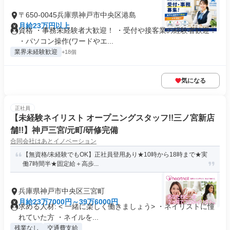
〒650-0045兵庫県神戸市中央区港島
月給23万円以上
資格 ・事務未経験者大歓迎！ ・受付や接客業の経験者歓迎！
・パソコン操作(ワードやエ...
業界未経験歓迎
+18個
気になる
正社員
【未経験ネイリスト オープニングスタッフ!!三ノ宮新店
舗!!】神戸三宮/元町/研修完備
合同会社はあとイノベーション
【無資格/未経験でもOK】正社員登用あり★10時から18時まで★実
働7時間半★固定給＋高歩...
兵庫県神戸市中央区三宮町
月給23万7000円～39万6000円
求める人材: < 一緒に楽しく働きましょう> ・ネイリストに憧
れていた方 ・ネイルを...
残業なし
交通費支給