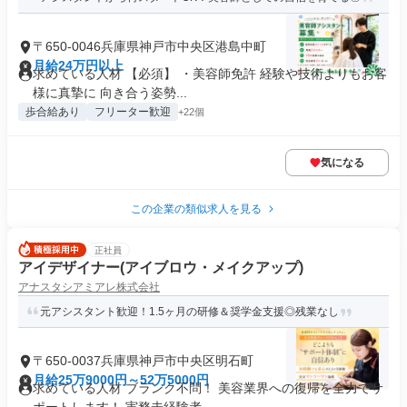
〒650-0046兵庫県神戸市中央区港島中町
月給24万円以上
求めている人材 【必須】 ・美容師免許 経験や技術よりもお客
様に真摯に 向き合う姿勢...
歩合給あり
フリーター歓迎
+22個
気になる
この企業の類似求人を見る
正社員
アイデザイナー(アイブロウ・メイクアップ)
アナスタシアミアレ株式会社
元アシスタント歓迎！1.5ヶ月の研修＆奨学金支援◎残業なし
〒650-0037兵庫県神戸市中央区明石町
月給25万9000円～52万5000円
求めている人材 ブランク不問！ 美容業界への復帰を全力でサ