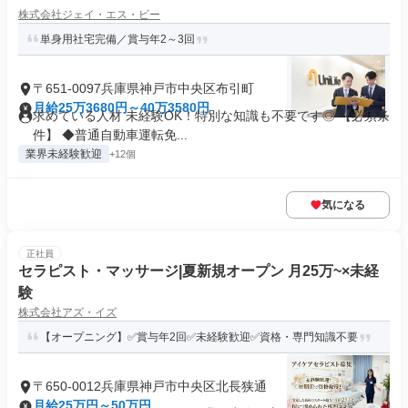
株式会社ジェイ・エス・ビー
単身用社宅完備／賞与年2～3回
〒651-0097兵庫県神戸市中央区布引町
月給25万3680円～40万3580円
求めている人材 未経験OK！特別な知識も不要です◎ 【必須条
件】 ◆普通自動車運転免...
業界未経験歓迎
+12個
気になる
正社員
セラピスト・マッサージ|夏新規オープン 月25万~×未経
験
株式会社アズ・イズ
【オープニング】✅賞与年2回✅未経験歓迎✅資格・専門知識不要
〒650-0012兵庫県神戸市中央区北長狭通
月給25万円～50万円