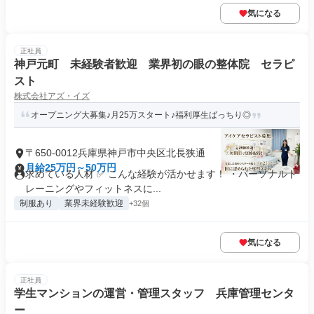
気になる
正社員
神戸元町 未経験者歓迎 業界初の眼の整体院 セラピ
スト
株式会社アズ・イズ
オープニング大募集♪月25万スタート♪福利厚生ばっちり◎
〒650-0012兵庫県神戸市中央区北長狭通
月給25万円～50万円
求めている人材 ✅ こんな経験が活かせます！ ・パーソナルト
レーニングやフィットネスに...
制服あり
業界未経験歓迎
+32個
気になる
正社員
学生マンションの運営・管理スタッフ 兵庫管理センタ
ー