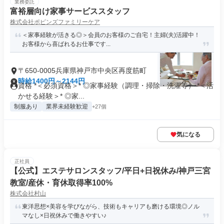
業務委託
富裕層向け家事サービススタッフ
株式会社ポピンズファミリーケア
＜家事経験が活きる◎＞会員のお客様のご自宅！主婦(夫)活躍中！
お客様から喜ばれるお仕事です...
〒650-0005兵庫県神戸市中央区再度筋町
時給1400円～2144円
資格 *＜必須資格＞* ◎家事経験（調理・掃除・洗濯等） *＜活
かせる経験＞* ◎家...
制服あり
業界未経験歓迎
+27個
気になる
正社員
【公式】エステサロンスタッフ/平日+日祝休み/神戸三宮
教室/産休・育休取得率100%
株式会社村山
東洋思想×美容を学びながら、技術もキャリアも磨ける環境◎ノル
マなし×日祝休みで働きやすい♪