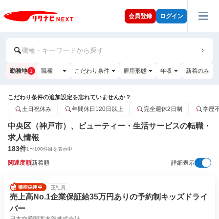
会員登録
ログイン
職種・キーワードから探す
勤務地
職種
こだわり条件
雇用形態
年収
新着のみ
1
こだわり条件の追加設定を忘れていませんか？
土日祝休み
年間休日120日以上
完全週休2日制
学歴
中央区（神戸市）、ビューティー・生活サービスの転職・
求人情報
183
件
1
〜
100
件目を表示中
関連度順
新着順
詳細表示
正社員
売上高No.1企業保証給35万円ありの予約制キッズドライ
バー