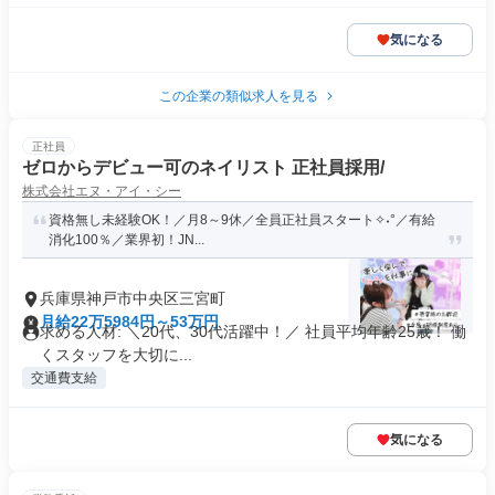
気になる
この企業の類似求人を見る
正社員
ゼロからデビュー可のネイリスト 正社員採用/
株式会社エヌ・アイ・シー
資格無し未経験OK！／月8～9休／全員正社員スタート✧˖°／有給
消化100％／業界初！JN...
兵庫県神戸市中央区三宮町
月給22万5984円～53万円
求める人材: ＼20代、30代活躍中！／ 社員平均年齢25歳！ 働
くスタッフを大切に...
交通費支給
気になる