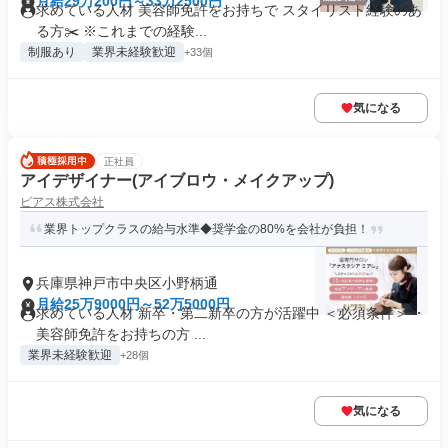
月給29万200円～33万2500円
求めている人材 美容師免許をお持ちで スタイリスト経験のあ
る方✂️ ※これまでの経験...
制服あり
業界未経験歓迎
+33個
気になる
正社員
アイデザイナー(アイブロウ・メイクアップ)
ピアス株式会社
業界トップクラスの給与水準◆奨学金の80%を会社が負担！
兵庫県神戸市中央区小野柄通
月給25万9000円～52万5000円
求めている人材 新卒・第二新卒の方が活躍中 ＜必須条件＞ ・
美容師免許をお持ちの方 ...
業界未経験歓迎
+28個
気になる