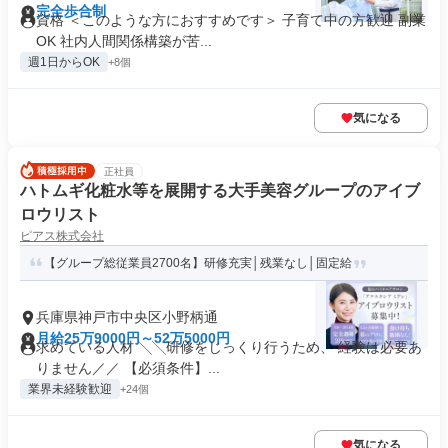
完全歩合制
資格 ＜このような方におすすめです＞ 子育て中の方歓迎 副業
OK 社内人間関係構築が苦...
週1日からOK
+8個
気になる
正社員
ハトムギ化粧水等を展開する大手美容グループのアイブ
ロウリスト
ピアス株式会社
【グループ総従業員2700名】研修充実│残業なし│固定給
兵庫県神戸市中央区小野柄通
月給25万9000円～52万5000円
求めている人材 ╲╲研修をじっくり行うため、 経験は必要あ
りません／／ 【必須条件】...
業界未経験歓迎
+24個
気になる