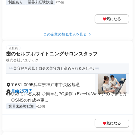
制服あり
業界未経験歓迎
+25個
気になる
この企業の類似求人を見る
正社員
歯のセルフホワイトニングサロンスタッフ
株式会社アユザック
美容好き必見！自身の美容力も高められるお仕事♪
〒651-0095兵庫県神戸市中央区旭通
月給25万円
求めている人材 ◇簡単なPC操作（ExcelやWord）のできる方
◇SNSの作成や更...
業界未経験歓迎
+16個
気になる