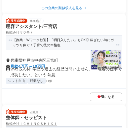
この企業の類似求人を見る
業務委託
理容アシスタント/三宮店
株式会社マツモト
【副業・Wワーク歓迎】「明日入りたい」もOK◎ 稼ぎたい時にガ
ッツリ稼ぐ！子育て後の本格復...
兵庫県神戸市中央区三宮町
月給4万円～10万円
求める人材: 学歴や過去の経歴は問いません。 「理容の仕事で
成功したい」という 熱意...
シフト自由
残業なし
+1個
気になる
正社員
整体師・セラピスト
株式会社ＩＣＨＩＮＯＳＨＩＫＩ