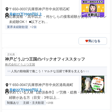
〒650-0037兵庫県神戸市中央区明石町
月給23万7000円以上
応募資格 ・高卒以上 ・何かしらの接客経験がある方 ・サロン
未経験OK！ ■以下どれ...
業界未経験歓迎
+2個
気になる
正社員
神戸どうぶつ王国のバックオフィススタッフ
株式会社どうぶつ王国
人気の動物園で働こう！マルチな活躍で事業を支える✨
〒650-0047兵庫県神戸市中央区港島南町
月給22万5900円以上
求めている人材 【必須条件】 ✅労務・総務・経理いずれかの
経験がある方（目安：3年以上...
制服あり
主婦・主夫歓迎
+18個