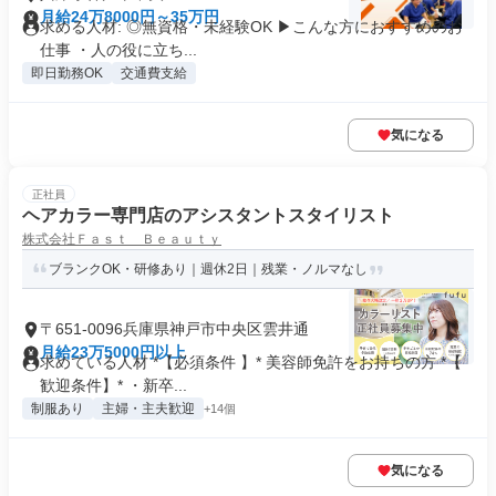
月給24万8000円～35万円
求める人材: ◎無資格・未経験OK ▶︎こんな方におすすめのお
仕事 ・人の役に立ち...
即日勤務OK
交通費支給
気になる
正社員
ヘアカラー専門店のアシスタントスタイリスト
株式会社Ｆａｓｔ Ｂｅａｕｔｙ
ブランクOK・研修あり｜週休2日｜残業・ノルマなし
〒651-0096兵庫県神戸市中央区雲井通
月給23万5000円以上
求めている人材 *【必須条件 】* 美容師免許をお持ちの方 *【
歓迎条件】* ・新卒...
制服あり
主婦・主夫歓迎
+14個
気になる