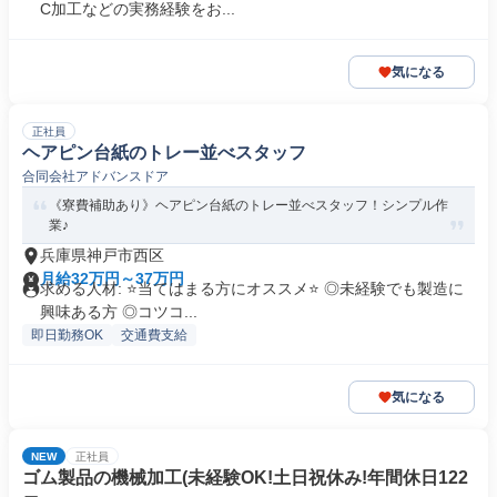
C加工などの実務経験をお...
気になる
正社員
ヘアピン台紙のトレー並べスタッフ
合同会社アドバンスドア
《寮費補助あり》ヘアピン台紙のトレー並べスタッフ！シンプル作
業♪
兵庫県神戸市西区
月給32万円～37万円
求める人材: ⭐️当てはまる方にオススメ⭐️ ◎未経験でも製造に
興味ある方 ◎コツコ...
即日勤務OK
交通費支給
気になる
NEW
正社員
ゴム製品の機械加工(未経験OK!土日祝休み!年間休日122