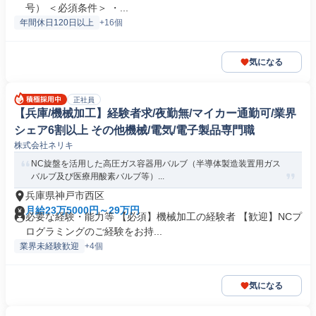
号） ＜必須条件＞ ・...
年間休日120日以上
+16個
気になる
正社員
【兵庫/機械加工】経験者求/夜勤無/マイカー通勤可/業界
シェア6割以上 その他機械/電気/電子製品専門職
株式会社ネリキ
NC旋盤を活用した高圧ガス容器用バルブ（半導体製造装置用ガス
バルブ及び医療用酸素バルブ等）...
兵庫県神戸市西区
月給23万5000円～29万円
必要な経験・能力等 【必須】機械加工の経験者 【歓迎】NCプ
ログラミングのご経験をお持...
業界未経験歓迎
+4個
気になる