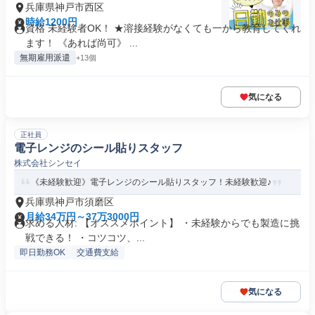
兵庫県神戸市西区
時給1200円
資格 未経験者OK！ ★溶接経験がなくても一から教育してくれ
ます！ 《あれば尚可》 ...
無期雇用派遣
+13個
気になる
正社員
電子レンジのシール貼りスタッフ
株式会社シンセイ
《未経験歓迎》電子レンジのシール貼りスタッフ！未経験歓迎♪
兵庫県神戸市須磨区
月給34万円～37万3000円
求める人材: 【オススメポイント】 ・未経験からでも製造に挑
戦できる！ ・コツコツ、...
即日勤務OK
交通費支給
気になる