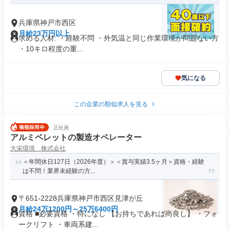
兵庫県神戸市西区
月給23万円以上
求める人材: ・経験不問 ・外気温と同じ作業環境が問題ない方
・10キロ程度の重...
気になる
この企業の類似求人を見る
正社員
アルミペレットの製造オペレーター
大栄環境 株式会社
＜年間休日127日（2026年度）＞＜賞与実績3.5ヶ月＞資格・経験
は不問！業界未経験の方...
〒651-2228兵庫県神戸市西区見津が丘
月給24万1200円～25万6400円
資格 ■必要資格 ・特になし 【お持ちであれば尚良し】 ・フォ
ークリフト ・車両系建...