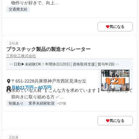
物作りが好きで、向上...
交通費支給
気になる
正社員
プラスチック製品の製造オペレーター
三和化工株式会社
日勤▶未経験OK！年間休日120日│資格取得支援│賞与年2回
〒651-2228兵庫県神戸市西区見津が丘
月給21万円～40万円
求めている人材 【 こんな方を求めています 】 ✅仕事に対して
前向きに取り組める方 ✅...
制服あり
業界未経験歓迎
+27個
気になる
正社員