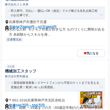
株式会社人と未来
即入寮可。日払い・週払いOK（規定）でスグ稼げる名札点検工程
のお仕事です。
兵庫県神戸市灘区千旦通
月給38万8800円～43万3800円
求める人材: モクモク作業が好きな方 ものづくりに興味がある
方 未経験からスキルを身...
交通費支給
気になる
正社員
機械加工スタッフ
株式会社野村鍍金
＜製造経験者募集＞スマートフォンから宇宙ロケットまでを支える
老舗企業！奥深いめっき(表面処...
〒651-1516兵庫県神戸市北区赤松台
年俸340万円～550万円
資格・経験 ～59歳までの方（60歳定年制のため ※例外事由1