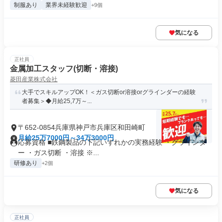
制服あり
業界未経験歓迎
+9個
気になる
正社員
金属加工スタッフ(切断・溶接)
菱田産業株式会社
大手でスキルアップOK！＜ガス切断or溶接orグラインダーの経験
者募集＞◆月給25,7万～...
〒652-0854兵庫県神戸市兵庫区和田崎町
月給25万7000円～34万3000円
応募資格 ■鉄鋼製品の下記いずれかの実務経験 ・グラインダ
ー ・ガス切断 ・溶接 ※...
研修あり
+2個
気になる
正社員