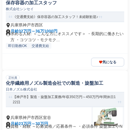
保存容器の加工スタッフ
株式会社シンセイ
《交通費支給》保存容器の加工スタッフ！未経験歓迎♪
兵庫県神戸市西区
月給32万円～36万1000円
求める人材: ＜こんな方にオススメです＞ ・長期的に働きたい
方 ・コツコツ・モクモク...
即日勤務OK
交通費支給
気になる
正社員
化学繊維用ノズル製造会社での製造・旋盤加工
日本ノズル株式会社
【神戸市】製造・旋盤加工業務/年収350万円～450万円/年間休日1
22日
兵庫県神戸市西区室谷
月給23万円～30万円
資格・経験 ～応募資格／応募条件～ ・必須条件 旋盤加工やN