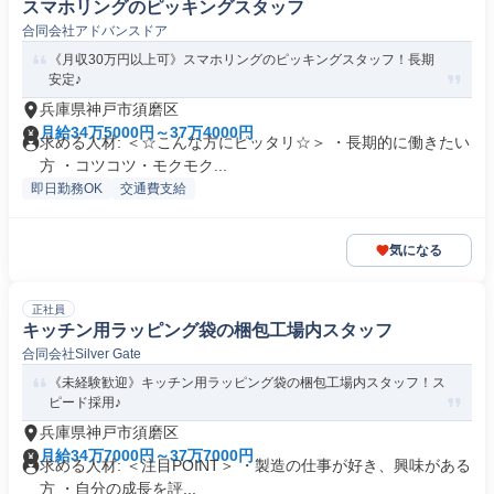
スマホリングのピッキングスタッフ
合同会社アドバンスドア
《月収30万円以上可》スマホリングのピッキングスタッフ！長期
安定♪
兵庫県神戸市須磨区
月給34万5000円～37万4000円
求める人材: ＜☆こんな方にピッタリ☆＞ ・長期的に働きたい
方 ・コツコツ・モクモク...
即日勤務OK
交通費支給
気になる
正社員
キッチン用ラッピング袋の梱包工場内スタッフ
合同会社Silver Gate
《未経験歓迎》キッチン用ラッピング袋の梱包工場内スタッフ！ス
ピード採用♪
兵庫県神戸市須磨区
月給34万7000円～37万7000円
求める人材: ＜注目POINT＞ ・製造の仕事が好き、興味がある
方 ・自分の成長を評...