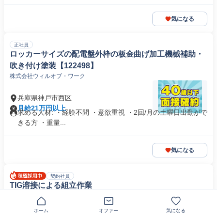
気になる
正社員
ロッカーサイズの配電盤外枠の板金曲げ加工機械補助・
吹き付け塗装【122498】
株式会社ウィルオブ・ワーク
兵庫県神戸市西区
月給21万円以上
求める人材: ・経験不問 ・意欲重視 ・2回/月の土曜日出勤がで
きる方 ・重量...
気になる
契約社員
TIG溶接による組立作業
株式会社岡崎製作所
【西神南駅】土日祝休み＆年休125日★送迎バスあり◎TIG溶接に
ホーム
オファー
気になる