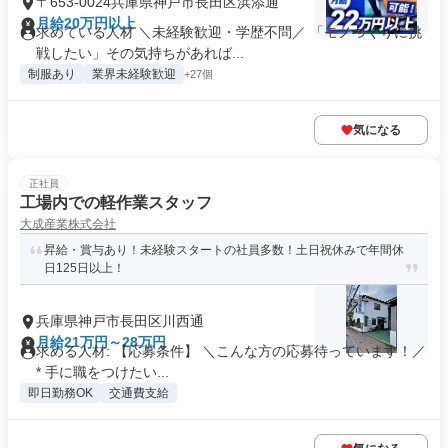
〒653-0024兵庫県神戸市長田区浜添通
月給20万円以上
求めている人材 ＼未経験歓迎・学歴不問／ 「モノづくりに挑
戦したい」その気持ちがあれば...
制服あり
業界未経験歓迎
+27個
気になる
正社員
工場内での軽作業スタッフ
大成産業株式会社
昇給・賞与あり！未経験スタートの社員多数！土日祝休みで年間休
日125日以上！
兵庫県神戸市長田区川西通
月給21万円～28万円
求める人材: 【応募条件】 ＼こんな方の応募待っています！／
* 手に職をつけたい...
即日勤務OK
交通費支給