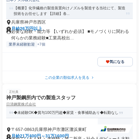
日本ノズル株式会社
ージャー
【概要】化学繊維の製造装置向けノズルを製造する当社にて、製造
技術をお任せします 【詳細】各...
兵庫県神戸市西区
月給26万円以上
必要な経験・能力等 【いずれか必須】 ■モノづくりに関わる
何らかの業務経験■工業高校出...
業界未経験歓迎
+7個
気になる
この企業の類似求人を見る
正社員
神戸製鋼所内での製造スタッフ
日清鋼業株式会社
◆未経験OK◆賞与100万円超◆家賃・食事補助あり◆転勤なし
〒657-0863兵庫県神戸市灘区灘浜東町
月給21万400円～31万1600円
求めている人材 ＼未経験・第二新卒・社会人デビューも大歓