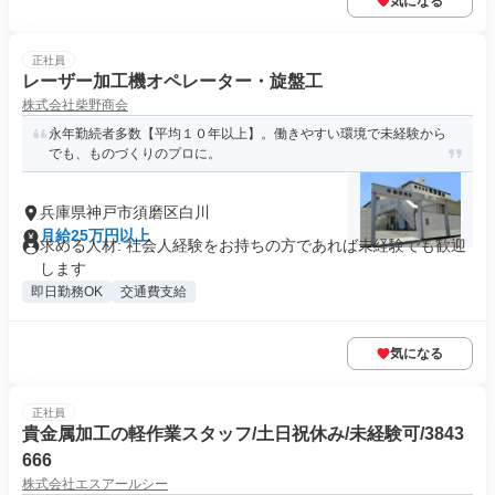
気になる
正社員
レーザー加工機オペレーター・旋盤工
株式会社柴野商会
永年勤続者多数【平均１０年以上】。働きやすい環境で未経験から
でも、ものづくりのプロに。
兵庫県神戸市須磨区白川
月給25万円以上
求める人材: 社会人経験をお持ちの方であれば未経験でも歓迎
します
即日勤務OK
交通費支給
気になる
正社員
貴金属加工の軽作業スタッフ/土日祝休み/未経験可/3843
666
株式会社エスアールシー