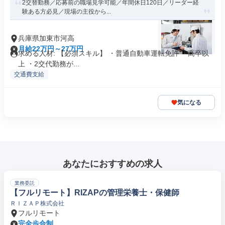
2交替勤務／応募前の職場見学可能／年間休日120日／リーダー経
験ある方必見／現場の主役から...
兵庫県加東市河高
月給22万円～27万円
求める人材: 【必須スキル】 ・普通自動車運転免許 ・高卒以
上 ・2交代勤務が...
交通費支給
気になる
あなたにおすすめの求人
業務委託
【フルリモート】RIZAPの管理栄養士・保健師
ＲＩＺＡＰ株式会社
フルリモート
完全歩合制