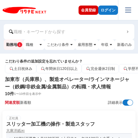
会員登録
ログイン
職種・キーワードから探す
勤務地
職種
こだわり条件
雇用形態
年収
新着のみ
1
こだわり条件の追加設定を忘れていませんか？
土日祝休み
年間休日120日以上
完全週休2日制
学歴
加東市（兵庫県）、製造オペレーター/ラインマネージャ
ー（鉄鋼/非鉄金属/金属製品）の転職・求人情報
10
件
1
〜
10
件目を表示中
関連度順
新着順
詳細表示
正社員
スリッター加工機の操作・製造スタッフ
大庫洋紙㈱