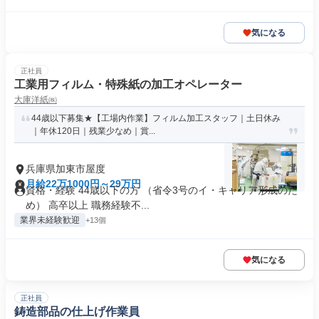
気になる
正社員
工業用フィルム・特殊紙の加工オペレーター
大庫洋紙㈱
44歳以下募集★【工場内作業】フィルム加工スタッフ｜土日休み
｜年休120日｜残業少なめ｜賞...
兵庫県加東市屋度
月給22万1000円～29万円
資格・経験 44歳以下の方 （省令3号のイ・キャリア形成のた
め） 高卒以上 職務経験不...
業界未経験歓迎
+13個
気になる
正社員
鋳造部品の仕上げ作業員