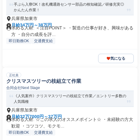
手ぶら入寮OK！改札機通路センサー部品の検知確認／研修充実◎
かんたん作業！
兵庫県加東市
月給34万円～38万円
求める人材: ＜注目POINT＞ ・製造の仕事が好き、興味がある
方 ・自分の成長を評...
即日勤務OK
交通費支給
気になる
正社員
クリスマスツリーの枝組立て作業
合同会社Next Stage
《人気案件》クリスマスツリーの枝組立て作業／エントリー多数の
人気職種
兵庫県加東市
月給32万7000円～37万円
求める人材: ☆この求人のオススメポイント☆ ・未経験の方大
歓迎 ・コツコツ、モクモ...
即日勤務OK
交通費支給