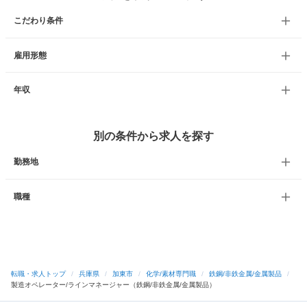
こだわり条件
雇用形態
年収
別の条件から求人を探す
勤務地
職種
転職・求人トップ
/
兵庫県
/
加東市
/
化学/素材専門職
/
鉄鋼/非鉄金属/金属製品
/
製造オペレーター/ラインマネージャー（鉄鋼/非鉄金属/金属製品）