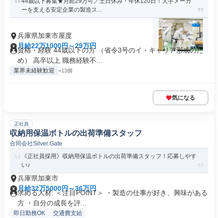
44歳以下募集★月給29万可／土日休み・年休120日！大手メーカ
ーを支える安定企業の製造ス...
兵庫県加東市屋度
月給22万1000円～29万円
資格・経験 44歳以下の方 （省令3号のイ・キャリア形成のた
め） 高卒以上 職務経験不...
業界未経験歓迎
+13個
気になる
正社員
収納用保温ボトルの出荷準備スタッフ
合同会社Silver Gate
《正社員採用》収納用保温ボトルの出荷準備スタッフ！応募しやす
い♪
兵庫県加東市
月給32万5000円～36万円
求める人材: ＜注目POINT＞ ・製造の仕事が好き、興味がある
方 ・自分の成長を評...
即日勤務OK
交通費支給