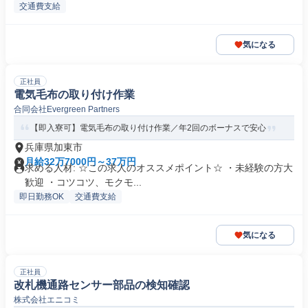
交通費支給
気になる
正社員
電気毛布の取り付け作業
合同会社Evergreen Partners
【即入寮可】電気毛布の取り付け作業／年2回のボーナスで安心
兵庫県加東市
月給32万7000円～37万円
求める人材: ☆この求人のオススメポイント☆ ・未経験の方大
歓迎 ・コツコツ、モクモ...
即日勤務OK
交通費支給
気になる
正社員
改札機通路センサー部品の検知確認
株式会社エニコミ