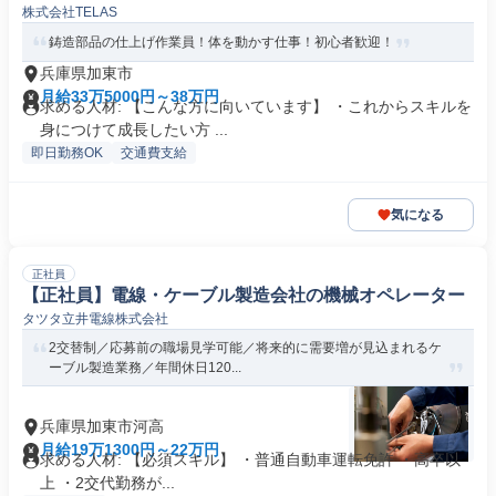
株式会社TELAS
鋳造部品の仕上げ作業員！体を動かす仕事！初心者歓迎！
兵庫県加東市
月給33万5000円～38万円
求める人材: 【こんな方に向いています】 ・これからスキルを
身につけて成長したい方 ...
即日勤務OK
交通費支給
気になる
正社員
【正社員】電線・ケーブル製造会社の機械オペレーター
タツタ立井電線株式会社
2交替制／応募前の職場見学可能／将来的に需要増が見込まれるケ
ーブル製造業務／年間休日120...
兵庫県加東市河高
月給19万1300円～22万円
求める人材: 【必須スキル】 ・普通自動車運転免許 ・高卒以
上 ・2交代勤務が...