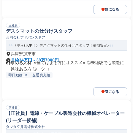
気になる
正社員
デスクマットの仕分けスタッフ
合同会社アドバンスドア
《即入社OK！》デスクマットの仕分けスタッフ！長期安定♪
兵庫県加東市
月給34万円～38万7000円
求める人材: ⭐️当てはまる方にオススメ⭐️ ◎未経験でも製造に
興味ある方 ◎コツコ...
即日勤務OK
交通費支給
気になる
正社員
【正社員】電線・ケーブル製造会社の機械オペレーター
(リーダー候補)
タツタ立井電線株式会社