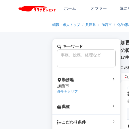
ホーム
オファー
気に
転職・求人トップ
/
兵庫県
/
加西市
/
化学/
加
キーワード
の
17
件
こだ
勤務地
加西市
条件をクリア
職種
こだわり条件