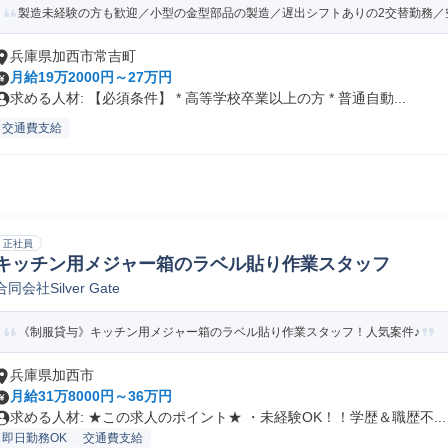
製造未経験の方も歓迎／小型の金型部品の製造／遅出シフトありの2交替勤務／空
兵庫県加西市常吉町
月給19万2000円～27万円
求める人材: 【必須条件】 * 高等学校卒業以上の方 * 普通自動...
交通費支給
正社員
キッチン用メジャー箱のラベル貼り作業スタッフ
合同会社Silver Gate
《制服貸与》キッチン用メジャー箱のラベル貼り作業スタッフ！人気案件♪
兵庫県加西市
月給31万8000円～36万円
求める人材: ★この求人のポイント★ ・未経験OK！！学歴＆職歴不...
即日勤務OK
交通費支給