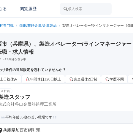
なる
閲覧履歴
求人検索
素材専門職
/
鉄鋼/非鉄金属/金属製品
/
製造オペレーター/ラインマネージャー（鉄鋼
西市（兵庫県）、製造オペレーター/ラインマネージャー（
転職・求人情報
1
〜
17
件目を表示中
わり条件の追加設定を忘れていませんか？
土日祝休み
年間休日120日以上
完全週休2日制
学歴不問
正社員
製造スタッフ
株式会社谷口金属熱処理工業所
平均年齢35歳の若い職場です
兵庫県加西市網引駅