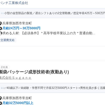
パンチ工業株式会社
小型の金型部品の製造／遅出シフトありの2交替勤務／想定年収425万～530万円
兵庫県加西市常吉町
月給24万円～30万5000円
求める人材: 【必須条件】 * 高等学校卒業以上の方 * 普通自動...
交通費支給
正社員
製袋パッケージ成形技術者(夜勤あり)
株式会社Ｓｕｇａｎｏ
✅40歳以下✅未経験・学歴不問で月収32万5000円スタート⭐️男性社員が多く活躍中
兵庫県加西市常吉町
月給32万5000円以上