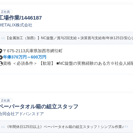
正社員
工場作業/1446187
METALIX株式会社
【金属加工（加西）】NC旋盤／賞与2回支給＋決算賞与支給有/年休125日/安
〒675-2113兵庫県加西市網引町
年俸370万円～600万円
資格 ＜必須条件＞ 【歓迎】 ■NC旋盤の実務経験のある方※社会人経験.
正社員
ペーパータオル箱の組立スタッフ
合同会社アドバンスドア
《年間休日125日以上》ペーパータオル箱の組立スタッフ！シンプル作業♪