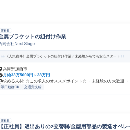
正社員
金属ブラケットの組付け作業
合同会社Next Stage
《人気案件》金属ブラケットの組付け作業／未経験からでも安心スタート
兵庫県加西市
月給33万5000円～38万円
求める人材: ☆この求人のオススメポイント☆ ・未経験の方大歓迎 ・..
即日勤務OK
交通費支給
正社員
【正社員】遅出ありの2交替制/金型用部品の製造オペレ