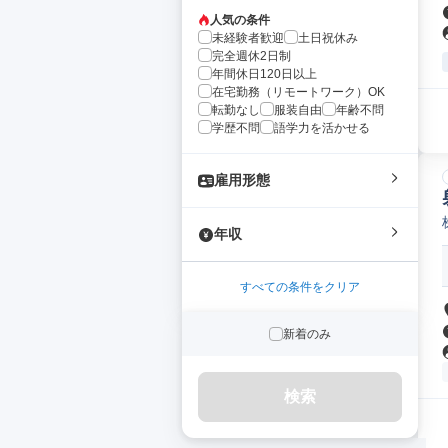
人気の条件
未経験者歓迎
土日祝休み
完全週休2日制
年間休日120日以上
在宅勤務（リモートワーク）OK
転勤なし
服装自由
年齢不問
学歴不問
語学力を活かせる
雇用形態
年収
すべての条件をクリア
新着のみ
検索