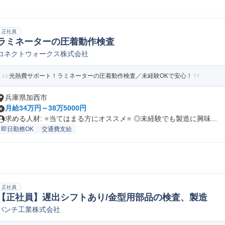
正社員
ラミネーターの圧着動作検査
コネクトウォークス株式会社
光熱費サポート！ラミネーターの圧着動作検査／未経験OKで安心！
兵庫県加西市
月給34万円～38万5000円
求める人材: ⭐️当てはまる方にオススメ⭐️ ◎未経験でも製造に興味...
即日勤務OK
交通費支給
正社員
【正社員】遅出シフトあり/金型用部品の検査、製造
パンチ工業株式会社