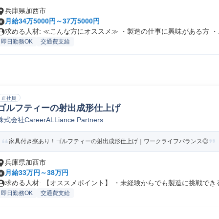
兵庫県加西市
月給34万5000円～37万5000円
求める人材: ≪こんな方にオススメ≫ ・製造の仕事に興味がある方 ・..
即日勤務OK
交通費支給
正社員
ゴルフティーの射出成形仕上げ
株式会社CareerALLiance Partners
家具付き寮あり！ゴルフティーの射出成形仕上げ｜ワークライフバランス◎
兵庫県加西市
月給33万円～38万円
求める人材: 【オススメポイント】 ・未経験からでも製造に挑戦できる.
即日勤務OK
交通費支給