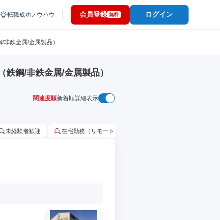
会員登録
ログイン
転職成功ノウハウ
無料
/非鉄金属/金属製品）
鉄鋼/非鉄金属/金属製品）
関連度順
新着順
詳細表示
未経験者歓迎
在宅勤務（リモートワーク）OK
家賃補助・住宅手当