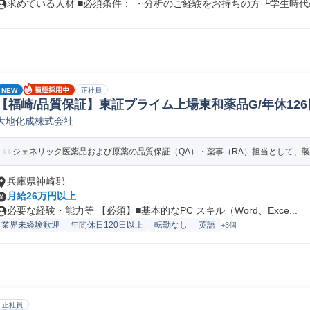
求めている人材 ■必須条件： ・分析のご経験をお持ちの方 └学生時代の.
NEW
正社員
【福崎/品質保証】東証プライム上場東和薬品G/年休126
大地化成株式会社
ジェネリック医薬品および原薬の品質保証（QA）・薬事（RA）担当として、製造
兵庫県神崎郡
月給26万円以上
必要な経験・能力等 【必須】■基本的なPC スキル（Word、Exce...
業界未経験歓迎
年間休日120日以上
転勤なし
英語
+3個
正社員