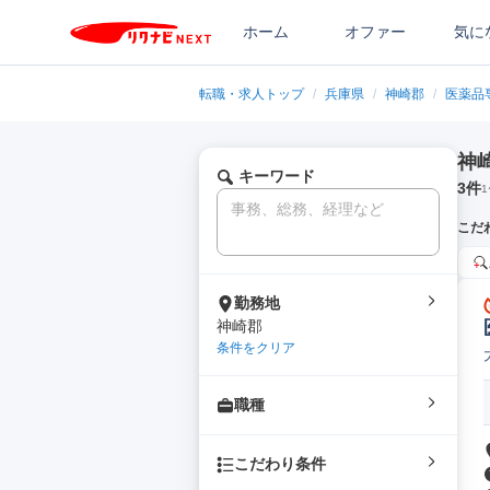
ホーム
オファー
気に
転職・求人トップ
/
兵庫県
/
神崎郡
/
医薬品
神
キーワード
3
件
1
こだ
勤務地
神崎郡
条件をクリア
職種
こだわり条件