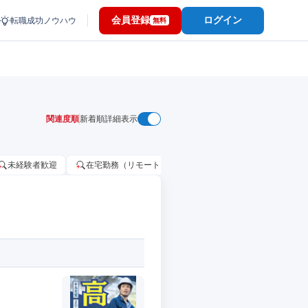
会員登録
ログイン
転職成功ノウハウ
無料
関連度順
新着順
詳細表示
未経験者歓迎
在宅勤務（リモートワーク）OK
家賃補助・住宅手当