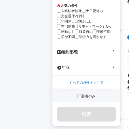
人気の条件
未経験者歓迎
土日祝休み
完全週休2日制
年間休日120日以上
在宅勤務（リモートワーク）OK
転勤なし
服装自由
年齢不問
学歴不問
語学力を活かせる
雇用形態
年収
すべての条件をクリア
新着のみ
検索