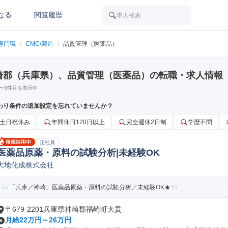
なる
閲覧履歴
求人検索
専門職
/
CMC/製造
/
品質管理（医薬品）
崎郡（兵庫県）、品質管理（医薬品）の転職・求人情報
〜
3
件目を表示中
わり条件の追加設定を忘れていませんか？
土日祝休み
年間休日120日以上
完全週休2日制
学歴不問
正社員
医薬品原薬・原料の試験分析|未経験OK
大地化成株式会社
「兵庫／神崎」医薬品原薬・原料の試験分析／未経験OK★
〒679-2201兵庫県神崎郡福崎町大貫
月給22万円～26万円