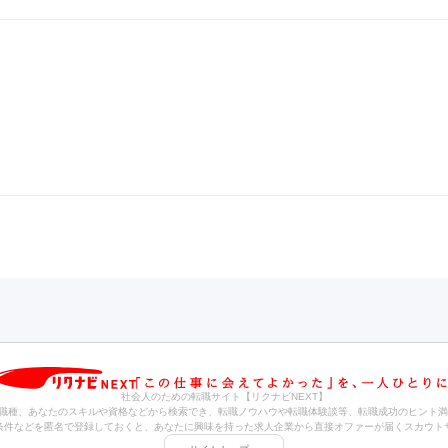
社会人のための転職サイト【リクナビNEXT】
職種、あなたのスキルや資格などから検索でき、転職ノウハウや転職体験談等、転職成功のヒント満
条件などを匿名で登録しておくと、あなたに興味を持った求人企業から直接オファーが届くスカウト