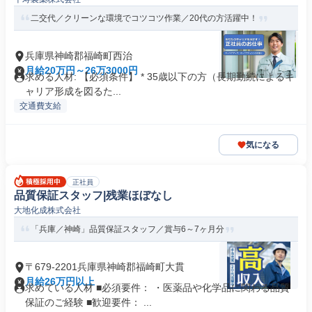
二交代／クリーンな環境でコツコツ作業／20代の方活躍中！
兵庫県神崎郡福崎町西治
月給20万円～26万3000円
求める人材: 【必須条件】 * 35歳以下の方（長期勤続によるキ
ャリア形成を図るた...
交通費支給
気になる
正社員
品質保証スタッフ|残業ほぼなし
大地化成株式会社
「兵庫／神崎」品質保証スタッフ／賞与6～7ヶ月分
〒679-2201兵庫県神崎郡福崎町大貫
月給26万円以上
求めている人材 ■必須要件： ・医薬品や化学品に関わる品質
保証のご経験 ■歓迎要件： ...