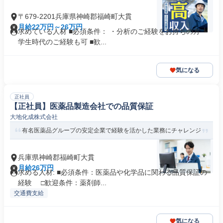
〒679-2201兵庫県神崎郡福崎町大貫
月給22万円～26万円
求めている人材 ■必須条件： ・分析のご経験をお持ちの方 └
学生時代のご経験も可 ■歓...
気になる
正社員
【正社員】医薬品製造会社での品質保証
大地化成株式会社
有名医薬品グループの安定企業で経験を活かした業務にチャレンジ
兵庫県神崎郡福崎町大貫
月給26万円
求める人材: ■必須条件：医薬品や化学品に関わる品質保証の
経験 □歓迎条件：薬剤師...
交通費支給
気になる