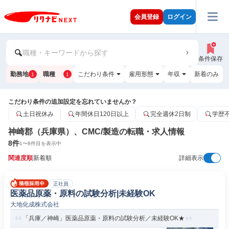
会員登録
ログイン
職種・キーワードから探す
条件保存
勤務地
職種
こだわり条件
雇用形態
年収
新着のみ
1
1
こだわり条件の追加設定を忘れていませんか？
土日祝休み
年間休日120日以上
完全週休2日制
学歴
神崎郡（兵庫県）、CMC/製造の転職・求人情報
8
件
1
〜
8
件目を表示中
関連度順
新着順
詳細表示
正社員
医薬品原薬・原料の試験分析|未経験OK
大地化成株式会社
「兵庫／神崎」医薬品原薬・原料の試験分析／未経験OK★