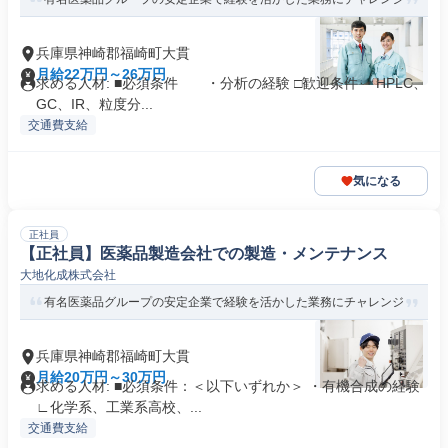
兵庫県神崎郡福崎町大貫
月給22万円～26万円
求める人材: ■必須条件 ・分析の経験 □歓迎条件 ・HPLC、
GC、IR、粒度分...
交通費支給
気になる
正社員
【正社員】医薬品製造会社での製造・メンテナンス
大地化成株式会社
有名医薬品グループの安定企業で経験を活かした業務にチャレンジ
兵庫県神崎郡福崎町大貫
月給20万円～30万円
求める人材: ■必須条件：＜以下いずれか＞ ・有機合成の経験
∟化学系、工業系高校、...
交通費支給