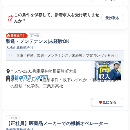
この条件を保存して、新着求人を受け取りませ
受け取る
んか？
正社員
製造・メンテナンス|未経験OK
大地化成株式会社
「兵庫／神崎」製造・メンテナンス／未経験／プ賞与6～7ヶ月分
〒679-2201兵庫県神崎郡福崎町大貫
月給20万円～30万円
求めている人材 ■必須条件：以下いずれか ・有機合成取扱い
の経験 └化学系、工業系高校...
気になる
正社員
【正社員】医薬品メーカーでの機械オペレーター
千寿製薬株式会社