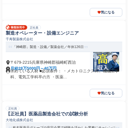
気になる
正社員
製造オペレーター・設備エンジニア
千寿製薬株式会社
「神崎郡」製造・設備／製薬会社／年休126日
〒679-2215兵庫県神崎郡福崎町西治
月給28万5000円～40万円
求めている人材 ■必須条件： ・メカトロニクス科、機械工学
科、電気工学科卒の方 ・医薬...
気になる
正社員
【正社員】医薬品製造会社での試験分析
大地化成株式会社
有名医薬品グループの安定企業で経験を活かした業務にチャレンジ