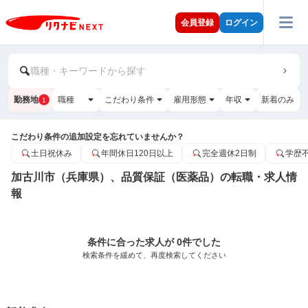
会員登録
ログイン
職種・キーワードから探す
勤務地
職種
こだわり条件
雇用形態
年収
新着のみ
1
こだわり条件の追加設定を忘れていませんか？
土日祝休み
年間休日120日以上
完全週休2日制
学歴
加古川市（兵庫県）、品質保証（医薬品）の転職・求人情
報
条件に合った求人が 0件でした
検索条件を緩めて、再度検索してください