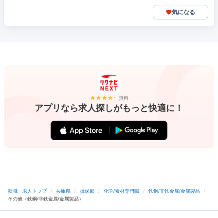
気になる
無料
アプリなら求人探しがもっと快適に！
転職・求人トップ
/
兵庫県
/
揖保郡
/
化学/素材専門職
/
鉄鋼/非鉄金属/金属製品
/
その他（鉄鋼/非鉄金属/金属製品）