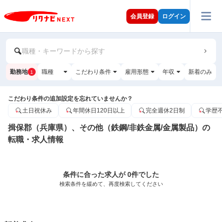
会員登録
ログイン
職種・キーワードから探す
勤務地
職種
こだわり条件
雇用形態
年収
新着のみ
1
こだわり条件の追加設定を忘れていませんか？
土日祝休み
年間休日120日以上
完全週休2日制
学歴
揖保郡（兵庫県）、その他（鉄鋼/非鉄金属/金属製品）の
転職・求人情報
条件に合った求人が 0件でした
検索条件を緩めて、再度検索してください