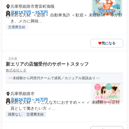
兵庫県姫路市豊富町御蔭
月給18万円～35万円
求める人材: ＜必須＞ 自動車免許 ＜歓迎＞ 未経験ok ・車が好
き、メカに興味...
交通費支給
気になる
正社員
新エリアの店舗受付のサポートスタッフ
株式会社ＬＢ
未経験から同世代チームで成長／カジュアル面談あり
兵庫県姫路市
月給26万円～36万円
求める人材: ＝＝こんな方におすすめ＝＝ ✓ 未経験から正社
員として働きたい方 ✓...
残業なし
交通費支給