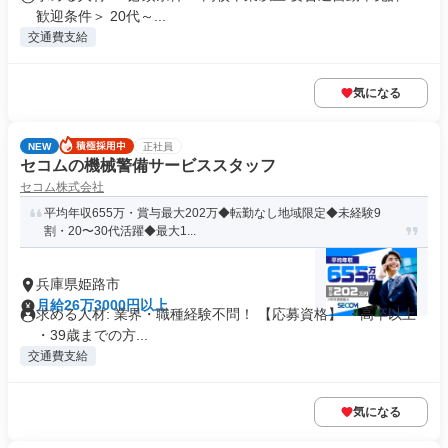
歓迎条件＞ 20代～...
交通費支給
気になる
NEW
正社員
セコムの機械警備サービススタッフ
セコム株式会社
平均年収655万・賞与最大202万◆転勤なし地域限定◆未経験9
割・20〜30代活躍◆最大1...
兵庫県姫路市
月給26万3000円以上
求める人材: 業界・職種経験不問！ 【応募資格】 ・高卒以上
・39歳までの方...
交通費支給
気になる