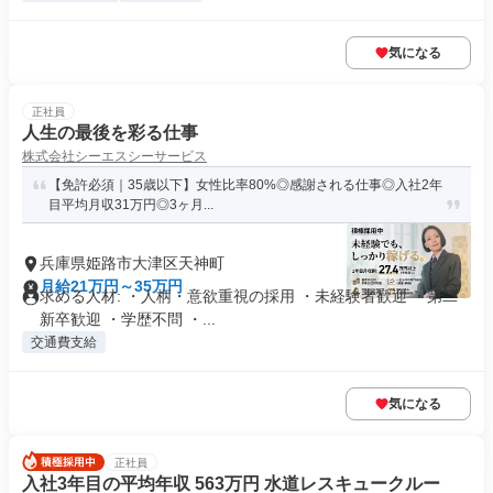
気になる
正社員
人生の最後を彩る仕事
株式会社シーエスシーサービス
【免許必須｜35歳以下】女性比率80%◎感謝される仕事◎入社2年
目平均月収31万円◎3ヶ月...
兵庫県姫路市大津区天神町
月給21万円～35万円
求める人材: ・人柄・意欲重視の採用 ・未経験者歓迎 ・第二
新卒歓迎 ・学歴不問 ・...
交通費支給
気になる
正社員
入社3年目の平均年収 563万円 水道レスキュークルー