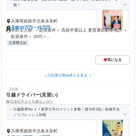
能！
兵庫県姫路市北条永良町
月給30万円～35万円
求める人材: ＜必須条件＞ 高校卒業以上 要普通自動車免許 ＜
歓迎条件＞ 20代～...
交通費支給
気になる
この企業の類似求人を見る
正社員
引越ドライバー(見習い)
株式会社サカイ引越センター
引越業界No.１＊業界大手のメリット多数！賞与年3回／各種手当
／リフレッシュ休暇
兵庫県姫路市北条永良町