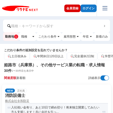
会員登録
ログイン
職種・キーワードから探す
勤務地
職種
こだわり条件
雇用形態
年収
新着のみ
1
こだわり条件の追加設定を忘れていませんか？
土日祝休み
年間休日120日以上
完全週休2日制
学歴
姫路市（兵庫県）、その他サービス業の転職・求人情報
30
件
1
〜
30
件目を表示中
関連度順
新着順
詳細表示
NEW
正社員
消防設備士
株式会社令和防災
入社祝い金有り、あと10日で締め切り！将来独立開業してみたい
方も支援します！共に会社を引っ...