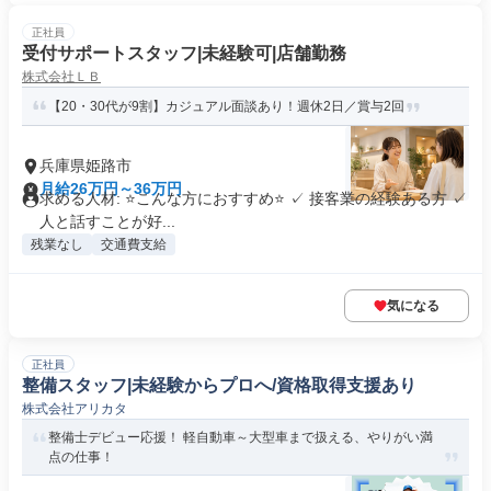
正社員
受付サポートスタッフ|未経験可|店舗勤務
株式会社ＬＢ
【20・30代が9割】カジュアル面談あり！週休2日／賞与2回
兵庫県姫路市
月給26万円～36万円
求める人材: ⭐こんな方におすすめ⭐ ✓ 接客業の経験ある方 ✓
人と話すことが好...
残業なし
交通費支給
気になる
正社員
整備スタッフ|未経験からプロへ/資格取得支援あり
株式会社アリカタ
整備士デビュー応援！ 軽自動車～大型車まで扱える、やりがい満
点の仕事！