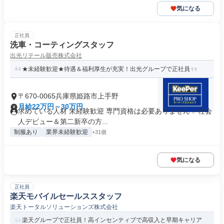
気になる
正社員
洗車・コーティングスタッフ
出光リテール販売株式会社
★未経験歓迎★待遇＆福利厚生が充実！出光グループで正社員
〒670-0065兵庫県姫路市上手野
月給22万円～30万円
求めている人材 未経験歓迎 専門資格は必要ありません ✅社会
人デビュー＆第二新卒の方...
制服あり
業界未経験歓迎
+31個
気になる
正社員
楽天モバイルセールススタッフ
楽天トータルソリューションズ株式会社
楽天グループで正社員！高インセンティブで高収入と早期キャリア