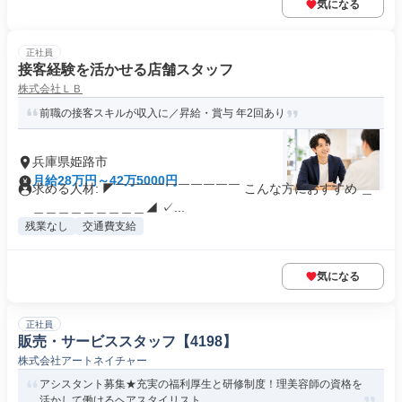
気になる
正社員
接客経験を活かせる店舗スタッフ
株式会社ＬＢ
前職の接客スキルが収入に／昇給・賞与 年2回あり
兵庫県姫路市
月給28万円～42万5000円
求める人材: ◤￣￣￣￣￣￣￣￣￣￣ こんな方におすすめ ＿
＿＿＿＿＿＿＿＿＿◢ ✓...
残業なし
交通費支給
気になる
正社員
販売・サービススタッフ【4198】
株式会社アートネイチャー
アシスタント募集★充実の福利厚生と研修制度！理美容師の資格を
活かして働けるヘアスタイリスト...