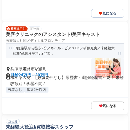
気になる
正社員
美容クリニックのアシスタント/美容キャスト
医療法人社団メディカルフロンティア
JR姫路駅から徒歩2分／ネイル・ピアスOK／研修充実／未経験大
歓迎*残業月平均3.2h*美...
兵庫県姫路市駅前町
月給24万円～30万円
求める人材: 【必須要件なし】履歴書・職務経歴書不要！ 未経
験歓迎 / 学歴不問 /...
残業なし
駅近5分以内
気になる
正社員
未経験大歓迎!/買取接客スタッフ