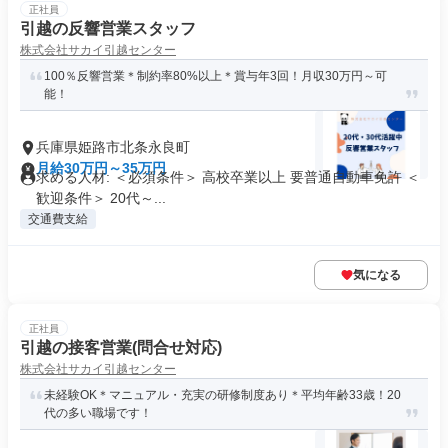
正社員
引越の反響営業スタッフ
株式会社サカイ引越センター
100％反響営業＊制約率80%以上＊賞与年3回！月収30万円～可
能！
兵庫県姫路市北条永良町
月給30万円～35万円
求める人材: ＜必須条件＞ 高校卒業以上 要普通自動車免許 ＜
歓迎条件＞ 20代～...
交通費支給
気になる
正社員
引越の接客営業(問合せ対応)
株式会社サカイ引越センター
未経験OK＊マニュアル・充実の研修制度あり＊平均年齢33歳！20
代の多い職場です！