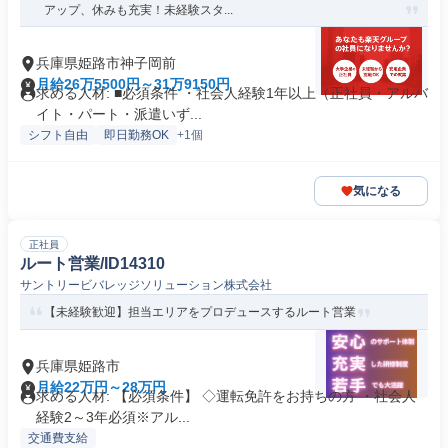
アップ、休みも充実！未経験スタ...
兵庫県姫路市神子岡前
月給26万5500円～31万9150円
求める人材: ■必須条件 ・社会人経験1年以上（正社員・アルバ
イト・パート・派遣いず...
シフト自由
即日勤務OK
+1個
気になる
正社員
ルート営業/ID14310
サントリービバレッジソリューション株式会社
【未経験歓迎】担当エリアをプロデュースするルート営業
兵庫県姫路市
月給22万円～28万円
求める人材: 【必須条件】 ◇運転免許をお持ちの方 ・社会人
経験2～3年必須※アル...
交通費支給