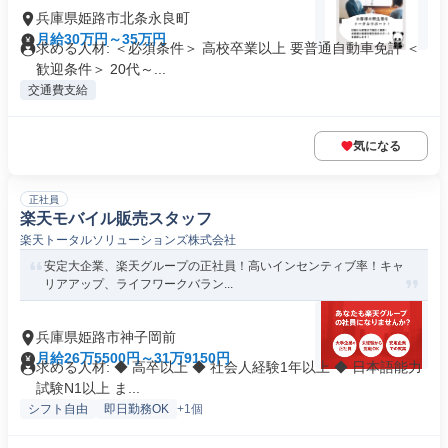
兵庫県姫路市北条永良町
月給30万円～35万円
求める人材: ＜必須条件＞ 高校卒業以上 要普通自動車免許 ＜
歓迎条件＞ 20代～...
交通費支給
気になる
正社員
楽天モバイル販売スタッフ
楽天トータルソリューションズ株式会社
安定大企業、楽天グループの正社員！高いインセンティブ率！キャ
リアアップ、ライフワークバラン...
兵庫県姫路市神子岡前
月給26万5500円～31万9150円
求める人材: ◆ 高卒以上 ◆ 社会人経験1年以上 ◆ 日本語能力
試験N1以上 ま...
シフト自由
即日勤務OK
+1個