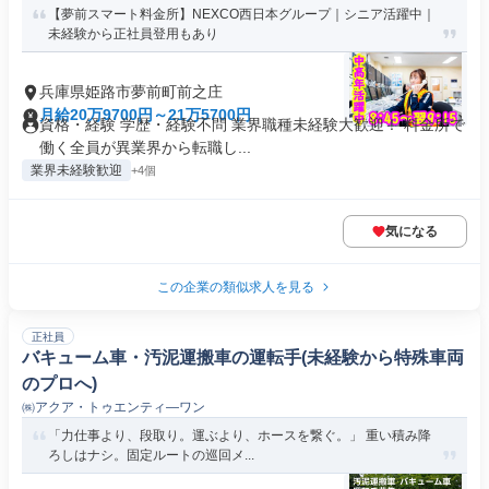
【夢前スマート料金所】NEXCO西日本グループ｜シニア活躍中｜
未経験から正社員登用もあり
兵庫県姫路市夢前町前之庄
月給20万9700円～21万5700円
資格・経験 学歴・経験不問 業界職種未経験大歓迎！ 料金所で
働く全員が異業界から転職し...
業界未経験歓迎
+4個
気になる
この企業の類似求人を見る
正社員
バキューム車・汚泥運搬車の運転手(未経験から特殊車両
のプロへ)
㈱アクア・トゥエンティ―ワン
「力仕事より、段取り。運ぶより、ホースを繋ぐ。」 重い積み降
ろしはナシ。固定ルートの巡回メ...