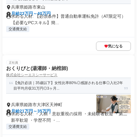
兵庫県姫路市東山
月給23万円～40万円
求める人材: 【必須条件】普通自動車運転免許（AT限定可）
【必要なPCスキル】簡...
交通費支給
気になる
正社員
おくりびと(湯灌師・納棺師)
株式会社シーエスシーサービス
【免許必須｜35歳以下】女性比率80%◎感謝される仕事◎入社2年
目平均月収31万円◎3ヶ月...
兵庫県姫路市大津区天神町
月給21万円～35万円
求める人材: ・人柄・意欲重視の採用 ・未経験者歓迎 ・第二
新卒歓迎 ・学歴不問 ・...
交通費支給