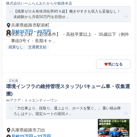
株式会社いーふらんおたからや姫路本店
【残業ゼロ＆有休消化率85％超】働きやすさも収入も妥協なし！
未経験から月収50万円を目指せ...
兵庫県姫路市駅前町
月給35万円～80万円
求める人材: 【必須条件】 ・高校卒業以上 ・ 35歳以下（例外
事由3号イ：長期キャ...
残業なし
交通費支給
気になる
正社員
環境インフラの維持管理スタッフ(バキューム車・収集運
搬)
㈱アクア・トゥエンティ―ワン
「力仕事より、段取り。運ぶより、ホースを繋ぐ。」 重い積み降
ろしはナシ。固定ルートの巡回メ...
兵庫県姫路市刀出
月給25万円～33万円