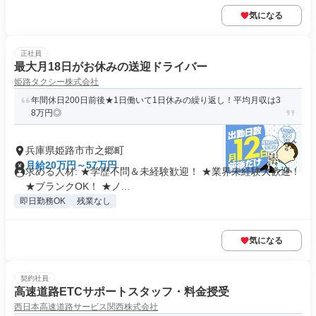
気になる
正社員
最大月18日がお休みの送迎ドライバー
姫路タクシー株式会社
年間休日200日前後★1日働いて1日休みの繰り返し！平均月収は3
8万円◎
兵庫県姫路市市之郷町
月給20万円～57万円
求める人材: ★学歴不問＆未経験歓迎！ ★業界未経験大歓迎！
★ブランクOK！ ★ノ...
即日勤務OK
残業なし
気になる
契約社員
高速道路ETCサポートスタッフ・料金授受
西日本高速道路サービス関西株式会社