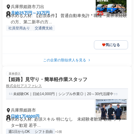
兵庫県姫路市刀出
月給25万円～33万円
求める人材: 【必須条件】 普通自動車免許 * 職種・業界未経験
の方、第二新卒の方...
社員登用あり
交通費支給
気になる
この企業の類似求人を見る
業務委託
【姫路】見守り・簡単軽作業スタッフ
株式会社アスファレス
未経験OK｜日給14,000円｜シンプル作業◎｜20～30代活躍中
兵庫県姫路市
日給1万4000円
求める人材: 必須スキル 特になし 未経験者歓迎 歓迎 フリー
ター歓迎 若手...
週1日からOK
シフト自由
+1個