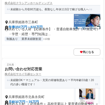
株式会社クラシアンホールディングス
未経験から月収80万超も。夜勤なし年休113日で稼げる職人へ
兵庫県姫路市三条町
年俸350万円～820万円
求めている人材 【応募条件】 ・普通自動車免許（AT限定可）
・学歴・経歴・専門知識は...
制服あり
業界未経験歓迎
+10個
気になる
正社員
お問い合わせ対応営業
株式会社サカイ引越センター
未経験OK＊マニュアル・充実の研修制度あり＊平均年齢33歳！20
代の多い職場です！
兵庫県姫路市北条永良町
月給30万円～35万円
求める人材: ＜必須条件＞ 高校卒業以上 要普通自動車免許 ＜