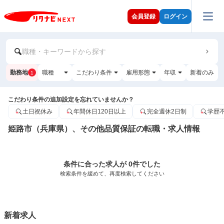
会員登録
ログイン
職種・キーワードから探す
勤務地
職種
こだわり条件
雇用形態
年収
新着のみ
1
こだわり条件の追加設定を忘れていませんか？
土日祝休み
年間休日120日以上
完全週休2日制
学歴
姫路市（兵庫県）、その他品質保証の転職・求人情報
条件に合った求人が 0件でした
検索条件を緩めて、再度検索してください
新着求人