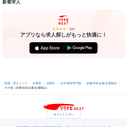
新着求人
無料
アプリなら求人探しがもっと快適に！
転職・求人トップ
/
兵庫県
/
淡路市
/
化学/素材専門職
/
鉄鋼/非鉄金属/金属製品
/
その他（鉄鋼/非鉄金属/金属製品）
サイトトップへ