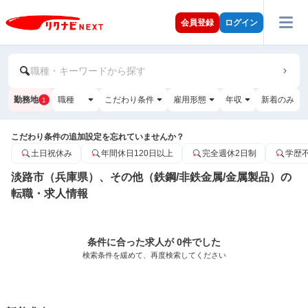
会員登録
ログイン
職種・キーワードから探す
勤務地
職種
こだわり条件
雇用形態
年収
新着のみ
1
こだわり条件の追加設定を忘れていませんか？
土日祝休み
年間休日120日以上
完全週休2日制
学歴
淡路市（兵庫県）、その他（鉄鋼/非鉄金属/金属製品）の
転職・求人情報
条件に合った求人が 0件でした
検索条件を緩めて、再度検索してください