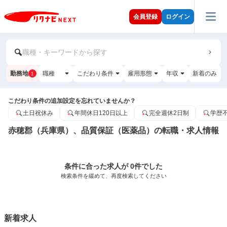
会員登録
ログイン
職種・キーワードから探す
勤務地
職種
こだわり条件
雇用形態
年収
新着のみ
1
こだわり条件の追加設定を忘れていませんか？
土日祝休み
年間休日120日以上
完全週休2日制
学歴
赤穂郡（兵庫県）、品質保証（医薬品）の転職・求人情報
条件に合った求人が 0件でした
検索条件を緩めて、再度検索してください
新着求人