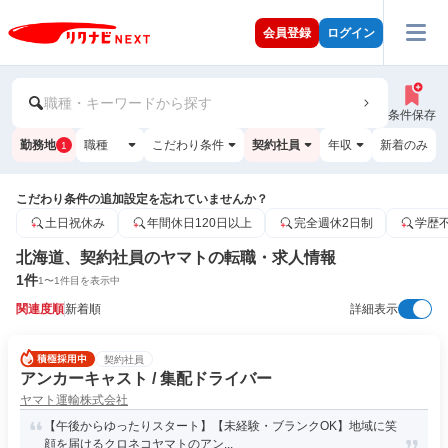
会員登録
ログイン
職種・キーワードから探す
条件保存
勤務地
職種
こだわり条件
契約社員
年収
新着のみ
1
こだわり条件の追加設定を忘れていませんか？
土日祝休み
年間休日120日以上
完全週休2日制
学歴
北海道、契約社員のヤマトの転職・求人情報
1
件
1
〜
1
件目を表示中
関連度順
新着順
詳細表示
契約社員
アンカーキャスト / 集配ドライバー
ヤマト運輸株式会社
【午後からゆったりスタート】【未経験・ブランクOK】地域に笑
顔を届けるクロネコヤマトのアン...