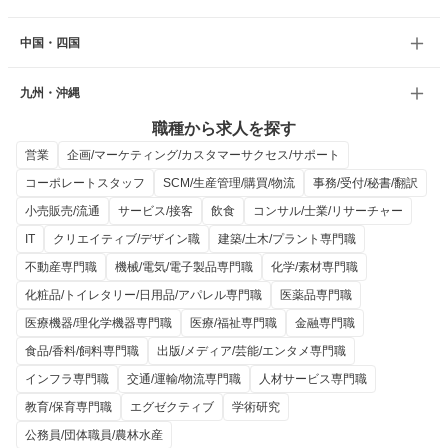
中国・四国
九州・沖縄
職種から求人を探す
営業
企画/マーケティング/カスタマーサクセス/サポート
コーポレートスタッフ
SCM/生産管理/購買/物流
事務/受付/秘書/翻訳
小売販売/流通
サービス/接客
飲食
コンサル/士業/リサーチャー
IT
クリエイティブ/デザイン職
建築/土木/プラント専門職
不動産専門職
機械/電気/電子製品専門職
化学/素材専門職
化粧品/トイレタリー/日用品/アパレル専門職
医薬品専門職
医療機器/理化学機器専門職
医療/福祉専門職
金融専門職
食品/香料/飼料専門職
出版/メディア/芸能/エンタメ専門職
インフラ専門職
交通/運輸/物流専門職
人材サービス専門職
教育/保育専門職
エグゼクティブ
学術研究
公務員/団体職員/農林水産