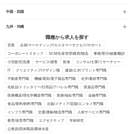
中国・四国
九州・沖縄
職種から求人を探す
営業
企画/マーケティング/カスタマーサクセス/サポート
コーポレートスタッフ
SCM/生産管理/購買/物流
事務/受付/秘書/翻訳
小売販売/流通
サービス/接客
飲食
コンサル/士業/リサーチャー
IT
クリエイティブ/デザイン職
建築/土木/プラント専門職
不動産専門職
機械/電気/電子製品専門職
化学/素材専門職
化粧品/トイレタリー/日用品/アパレル専門職
医薬品専門職
医療機器/理化学機器専門職
医療/福祉専門職
金融専門職
食品/香料/飼料専門職
出版/メディア/芸能/エンタメ専門職
インフラ専門職
交通/運輸/物流専門職
人材サービス専門職
教育/保育専門職
エグゼクティブ
学術研究
公務員/団体職員/農林水産