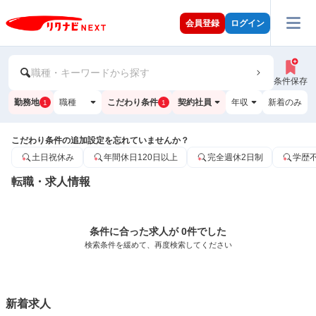
会員登録
ログイン
職種・キーワードから探す
条件保存
勤務地
職種
こだわり条件
契約社員
年収
新着のみ
1
1
こだわり条件の追加設定を忘れていませんか？
土日祝休み
年間休日120日以上
完全週休2日制
学歴
転職・求人情報
条件に合った求人が 0件でした
検索条件を緩めて、再度検索してください
新着求人