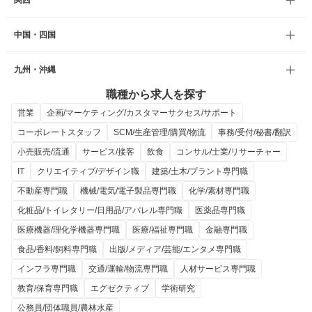
関西
中国・四国
九州・沖縄
職種から求人を探す
営業
企画/マーケティング/カスタマーサクセス/サポート
コーポレートスタッフ
SCM/生産管理/購買/物流
事務/受付/秘書/翻訳
小売販売/流通
サービス/接客
飲食
コンサル/士業/リサーチャー
IT
クリエイティブ/デザイン職
建築/土木/プラント専門職
不動産専門職
機械/電気/電子製品専門職
化学/素材専門職
化粧品/トイレタリー/日用品/アパレル専門職
医薬品専門職
医療機器/理化学機器専門職
医療/福祉専門職
金融専門職
食品/香料/飼料専門職
出版/メディア/芸能/エンタメ専門職
インフラ専門職
交通/運輸/物流専門職
人材サービス専門職
教育/保育専門職
エグゼクティブ
学術研究
公務員/団体職員/農林水産