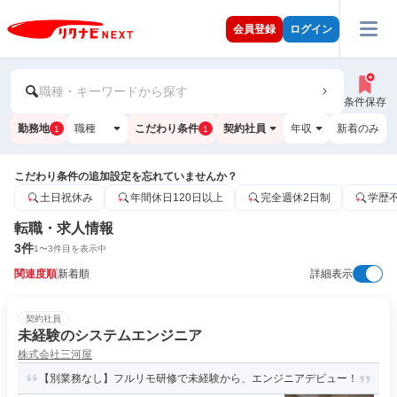
会員登録
ログイン
職種・キーワードから探す
条件保存
勤務地
職種
こだわり条件
契約社員
年収
新着のみ
1
1
こだわり条件の追加設定を忘れていませんか？
土日祝休み
年間休日120日以上
完全週休2日制
学歴
転職・求人情報
3
件
1
〜
3
件目を表示中
関連度順
新着順
詳細表示
契約社員
未経験のシステムエンジニア
株式会社三河屋
【別業務なし】フルリモ研修で未経験から、エンジニアデビュー！