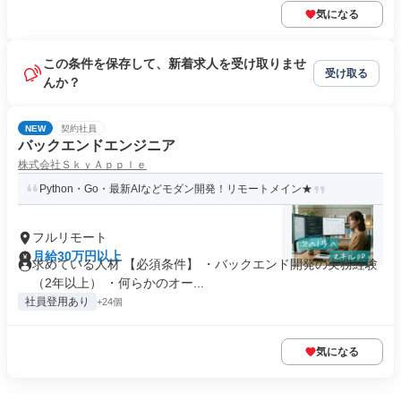
気になる
この条件を保存して、新着求人を受け取りませ
受け取る
んか？
NEW
契約社員
バックエンドエンジニア
株式会社ＳｋｙＡｐｐｌｅ
Python・Go・最新AIなどモダン開発！リモートメイン★
フルリモート
月給30万円以上
求めている人材 【必須条件】 ・バックエンド開発の実務経験
（2年以上） ・何らかのオー...
社員登用あり
+24個
気になる