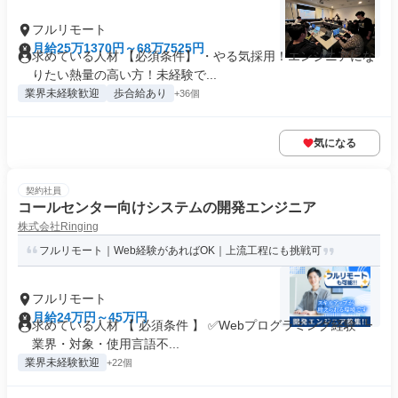
フルリモート
月給25万1370円～68万7525円
求めている人材 【必須条件】 ・やる気採用！エンジニアにな
りたい熱量の高い方！未経験で...
業界未経験歓迎
歩合給あり
+36個
気になる
契約社員
コールセンター向けシステムの開発エンジニア
株式会社Ringing
フルリモート｜Web経験があればOK｜上流工程にも挑戦可
フルリモート
月給24万円～45万円
求めている人材 【 必須条件 】 ✅Webプログラミング経験 ┗
業界・対象・使用言語不...
業界未経験歓迎
+22個