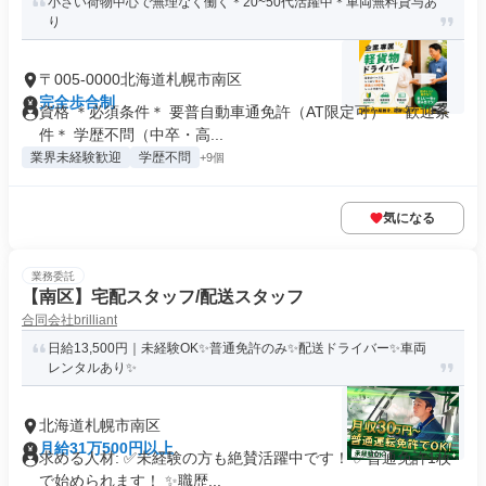
小さい荷物中心で無理なく働く＊20~50代活躍中＊車両無料貸与あ
り
〒005-0000北海道札幌市南区
完全歩合制
資格 ＊必須条件＊ 要普自動車通免許（AT限定可） ＊歓迎条
件＊ 学歴不問（中卒・高...
業界未経験歓迎
学歴不問
+9個
気になる
業務委託
【南区】宅配スタッフ/配送スタッフ
合同会社brilliant
日給13,500円｜未経験OK✨普通免許のみ✨配送ドライバー✨車両
レンタルあり✨
北海道札幌市南区
月給31万500円以上
求める人材: ✅未経験の方も絶賛活躍中です！ ✅普通免許1枚
で始められます！ ✨職歴...