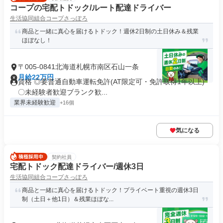
コープの宅配トドック/ルート配達ドライバー
生活協同組合コープさっぽろ
商品と一緒に真心を届けるトドック！週休2日制の土日休み＆残業
ほぼなし！
〒005-0841北海道札幌市南区石山一条
月給22万円
資格 ◎要普通自動車運転免許(AT限定可・免許取得1年以上)
〇未経験者歓迎ブランク歓...
業界未経験歓迎
+16個
気になる
契約社員
宅配トドック配達ドライバー/週休3日
生活協同組合コープさっぽろ
商品と一緒に真心を届けるトドック！プライベート重視の週休3日
制（土日＋他1日）＆残業ほぼな...