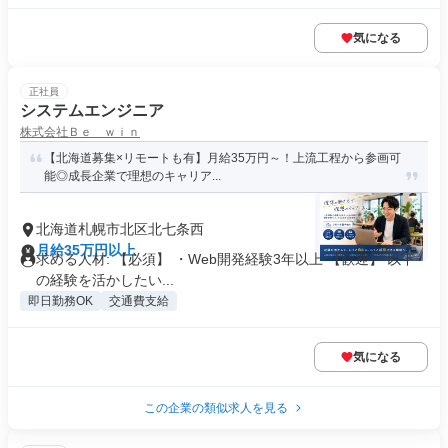
気になる
正社員
システムエンジニア
株式会社Ｂｅ ｗｉｎ
【北海道募集×リモートも有】月給35万円～！上流工程から参画可
能◎成長企業で理想のキャリア...
北海道札幌市北区北七条西
月給35万円以上
求める人材: 【必須】 ・Web開発経験3年以上 【歓迎】 以下
の経験を活かしたい...
即日勤務OK
交通費支給
気になる
この企業の類似求人を見る