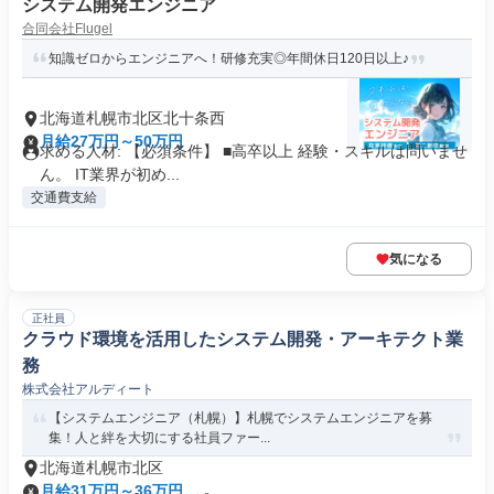
システム開発エンジニア
合同会社Flugel
知識ゼロからエンジニアへ！研修充実◎年間休日120日以上♪
北海道札幌市北区北十条西
月給27万円～50万円
求める人材: 【必須条件】 ■高卒以上 経験・スキルは問いませ
ん。 IT業界が初め...
交通費支給
気になる
正社員
クラウド環境を活用したシステム開発・アーキテクト業
務
株式会社アルディート
【システムエンジニア（札幌）】札幌でシステムエンジニアを募
集！人と絆を大切にする社員ファー...
北海道札幌市北区
月給31万円～36万円