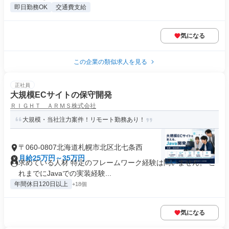
即日勤務OK
交通費支給
気になる
この企業の類似求人を見る
正社員
大規模ECサイトの保守開発
ＲＩＧＨＴ ＡＲＭＳ株式会社
大規模・当社注力案件！リモート勤務あり！
〒060-0807北海道札幌市北区北七条西
月給25万円～35万円
求めている人材 特定のフレームワーク経験は問いません。 こ
れまでにJavaでの実装経験...
年間休日120日以上
+18個
気になる