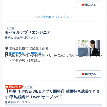
気になる
この企業の類似求人を見る
正社員
モバイルアプリエンジニア
株式会社セガ札幌スタジオ
北海道札幌市北区北十条西
年俸350万円～800万円
求める人物像 ■必須条件 ・Unity C#によるゲームのクライアン
ト開発経験（1年以...
気になる
正社員
【札幌_社内SE(WEBアプリ開発)】裁量持ち成長できま
す!平均残業15H web/オープンSE
株式会社エーエスシー