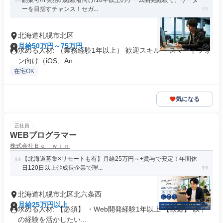
副業可/IT実務の経験者向け/10年以上のゲーム開発経験で、リーダ
ーを目指すチャンス！セガ...
北海道札幌市北区
月給50万円～75万円
求める人材: （業務経験1年以上） 歓迎スキル ・スマートフォ
ン向け（iOS、An...
在宅OK
気になる
正社員
WEBプログラマー
株式会社Ｂｅ ｗｉｎ
【北海道募集×リモートも有】月給25万円～+賞与で安定！年間休
日120日以上◎成長企業で理...
北海道札幌市北区北六条西
月給25万円以上
求める人材: 【必須】 ・Web開発経験1年以上 【歓迎】 以下
の経験を活かしたい...