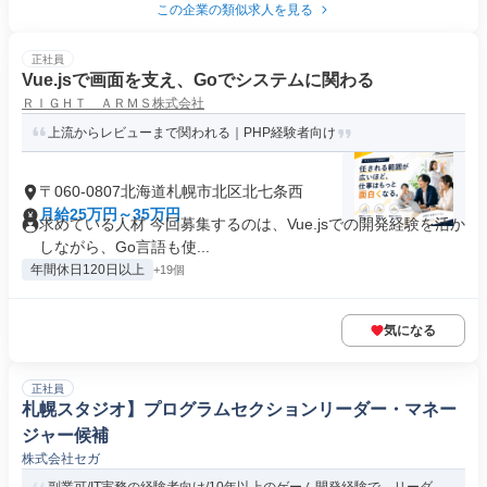
この企業の類似求人を見る
正社員
Vue.jsで画面を支え、Goでシステムに関わる
ＲＩＧＨＴ ＡＲＭＳ株式会社
上流からレビューまで関われる｜PHP経験者向け
〒060-0807北海道札幌市北区北七条西
月給25万円～35万円
求めている人材 今回募集するのは、Vue.jsでの開発経験を活か
しながら、Go言語も使...
年間休日120日以上
+19個
気になる
正社員
札幌スタジオ】プログラムセクションリーダー・マネー
ジャー候補
株式会社セガ