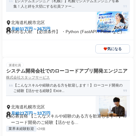
【システムエンジニア（札幌）】札幌でシステムエンジニアを募
集！人と絆を大切にする社員ファー...
北海道札幌市北区
月給31万円～36万円
求める人材: 【必須条件】 ・Python (FastAPI / Flask など)...
気になる
派遣社員
システム開発会社でのローコードアプリ開発エンジニア
株式会社スタッフサービス
【こんなスキルや経験のある方を歓迎します！】ローコード開発の
ご経験【活かせる経験】Exce...
北海道札幌市北区
月給23万円～33万円
応募資格 【こんなスキルや経験のある方を歓迎します！】ロ
ーコード開発のご経験【活かせる...
業界未経験歓迎
+24個