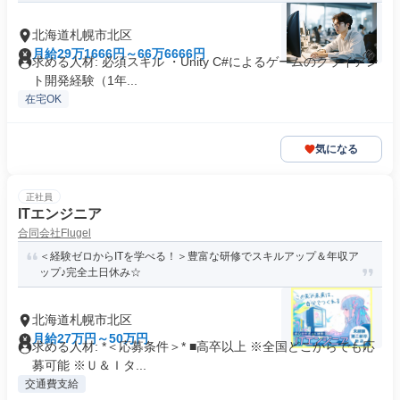
北海道札幌市北区
月給29万1666円～66万6666円
求める人材: 必須スキル ・Unity C#によるゲームのクライアン
ト開発経験（1年...
在宅OK
気になる
正社員
ITエンジニア
合同会社Flugel
＜経験ゼロからITを学べる！＞豊富な研修でスキルアップ＆年収ア
ップ♪完全土日休み☆
北海道札幌市北区
月給27万円～50万円
求める人材: *＜応募条件＞* ■高卒以上 ※全国どこからでも応
募可能 ※Ｕ＆Ｉタ...
交通費支給