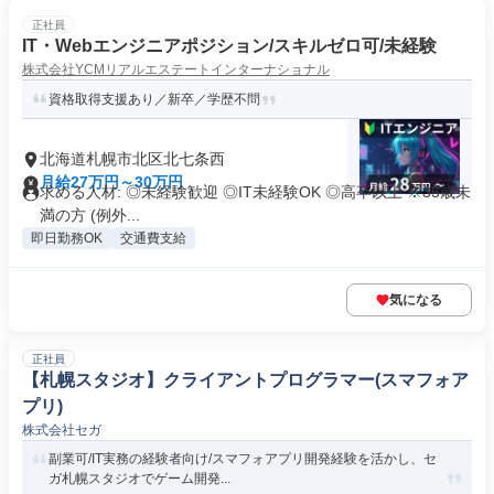
正社員
IT・Webエンジニアポジション/スキルゼロ可/未経験
株式会社YCMリアルエステートインターナショナル
資格取得支援あり／新卒／学歴不問
北海道札幌市北区北七条西
月給27万円～30万円
求める人材: ◎未経験歓迎 ◎IT未経験OK ◎高卒以上 ※35歳未
満の方 (例外...
即日勤務OK
交通費支給
気になる
正社員
【札幌スタジオ】クライアントプログラマー(スマフォア
プリ)
株式会社セガ
副業可/IT実務の経験者向け/スマフォアプリ開発経験を活かし、セ
ガ札幌スタジオでゲーム開発...