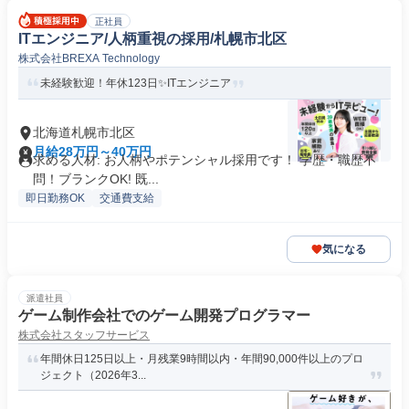
正社員
ITエンジニア/人柄重視の採用/札幌市北区
株式会社BREXA Technology
未経験歓迎！年休123日✨ITエンジニア
北海道札幌市北区
月給28万円～40万円
求める人材: お人柄やポテンシャル採用です！ 学歴・職歴不
問！ブランクOK! 既...
即日勤務OK
交通費支給
気になる
派遣社員
ゲーム制作会社でのゲーム開発プログラマー
株式会社スタッフサービス
年間休日125日以上・月残業9時間以内・年間90,000件以上のプロ
ジェクト（2026年3...