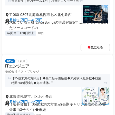
長期案件｜社内チーム案件｜将来的にリモート可
〒060-0807北海道札幌市北区北七条西
月給30万円～40万円
求めている人材 Java(Sping)の実装経験5年以上 他者が作成し
たソースコードの...
年間休日120日以上
+18個
気になる
NEW
正社員
ITエンジニア
株式会社ベストブリッジ
【35歳未満の方限定】◆第二新卒層応援◆未経験入社多数◆残業
時間20時間以内◆完全週休2日...
北海道札幌市北区北七条西
月給24万円～35万円
【応募資格】 35歳未満の方限定(長期キャリア形成のため/例
外事由3号のイ) ◆未経...