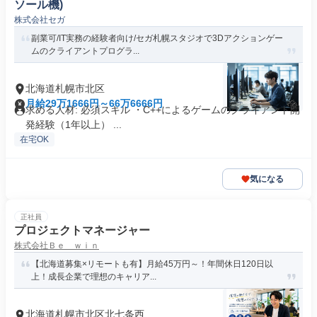
ソール機)
株式会社セガ
副業可/IT実務の経験者向け/セガ札幌スタジオで3Dアクションゲー
ムのクライアントプログラ...
北海道札幌市北区
月給29万1666円～66万6666円
求める人材: 必須スキル ・C++によるゲームのクライアント開
発経験（1年以上） ...
在宅OK
気になる
正社員
プロジェクトマネージャー
株式会社Ｂｅ ｗｉｎ
【北海道募集×リモートも有】月給45万円～！年間休日120日以
上！成長企業で理想のキャリア...
北海道札幌市北区北七条西