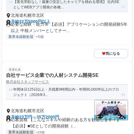
【客先常駐なし！裁量◎安定したキャリアを積める環境】 社内SE
としてWEBアプリ開発の各種...
北海道札幌市北区
月給32万5000円以上
必要な経験・能力等 【必須】アプリケーションの開発経験5年
以上 中核メンバーとしてチー...
業界未経験歓迎
+5個
気になる
派遣社員
自社サービス企業での人材システム開発SE
株式会社スタッフサービス
年間休日125日以上・月残業9時間以内・年間90,000件以上のプロ
ジェクト（2026年3...
北海道札幌市北区
月給23万円～35万2000円
応募資格 【こんなスキルや経験のある方を歓迎します！】
【必須】■SEとしての開発経験（...
業界未経験歓迎
+24個