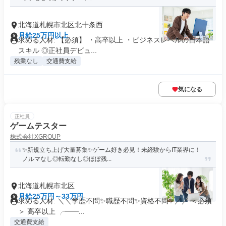
北海道札幌市北区北十条西
月給25万円以上
求める人材: 【必須】 ・高卒以上 ・ビジネスレベルの日本語
スキル ◎正社員デビュ...
残業なし
交通費支給
気になる
正社員
ゲームテスター
株式会社XGROUP
✨新規立ち上げ大量募集✨ゲーム好き必見！未経験からIT業界に！
ノルマなし◎転勤なし◎ほぼ残...
北海道札幌市北区
月給25万円～33万円
求める人材: ＼＼学歴不問✨職歴不問✨資格不問✨／／ ＜必須
＞ 高卒以上 ╭━━...
交通費支給