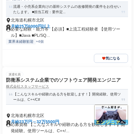
流通・小売系企業向けの基幹システムの改修開発の案件をお任せい
たします。 ■担当工程：要件定...
北海道札幌市北区
月給25万6000円以上
必要な経験・能力等 【必須】■上流工程経験者 【使用ツー
ル】■Java ■PL/SQ...
業界未経験歓迎
+4個
気になる
派遣社員
防衛系システム企業でのソフトウェア開発エンジニア
株式会社スタッフサービス
【こんなスキルや経験のある方を歓迎します！】開発経験。使用ツ
ールは、C++/C#
北海道札幌市北区
月給23万円～32万5500円
応募資格 【こんなスキルや経験のある方を歓迎します！】開
発経験。使用ツールは、C++/...