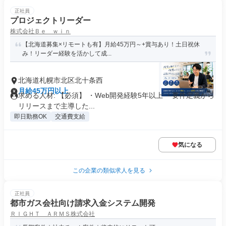
正社員
プロジェクトリーダー
株式会社Ｂｅ ｗｉｎ
【北海道募集×リモートも有】月給45万円～+賞与あり！土日祝休
み！リーダー経験を活かして成...
北海道札幌市北区北十条西
月給45万円以上
求める人材: 【必須】 ・Web開発経験5年以上 ・要件定義から
リリースまで主導した...
即日勤務OK
交通費支給
気になる
この企業の類似求人を見る
正社員
都市ガス会社向け請求入金システム開発
ＲＩＧＨＴ ＡＲＭＳ株式会社