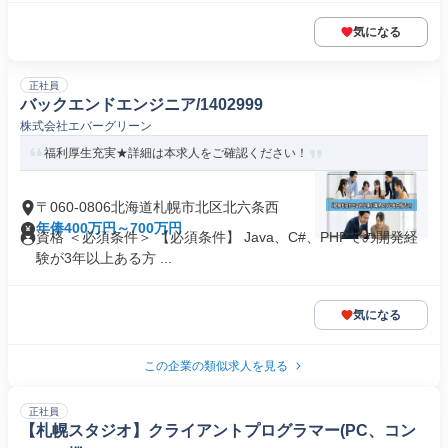
気になる
正社員
バックエンドエンジニア/1402999
株式会社エバーグリーン
福利厚生充実★詳細は本求人をご確認ください！
〒060-0806北海道札幌市北区北六条西
年俸400万円～700万円
資格 ＜必須条件＞ 【必須条件】 Java、C#、PHPでの開発経
験が3年以上ある方 ...
気になる
この企業の類似求人を見る
正社員
【札幌スタジオ】クライアントプログラマー(PC、コン