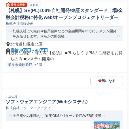
正社員
【札幌】SE(PL)100%自社開発/東証スタンダード上場/金
融会計税務に特化 web/オープンプロジェクトリーダー
株式会社情報企画
札幌支社にて銀行や信用金庫などの金融機関を中心にシステム開発
をお任せします。何らかの開発経...
北海道札幌市北区
月給30万円～40万円
必要な経験・能力等 【必須】 ■PLもしくはPMのご経験をお持
ちの方 ■システム開発の...
業界未経験歓迎
+2個
気になる
正社員
ソフトウェアエンジニア(Webシステム)
株式会社アットマークテクノ
土日祝休み/転勤なし/在宅OK/U・Iターン歓迎/WEB面接可