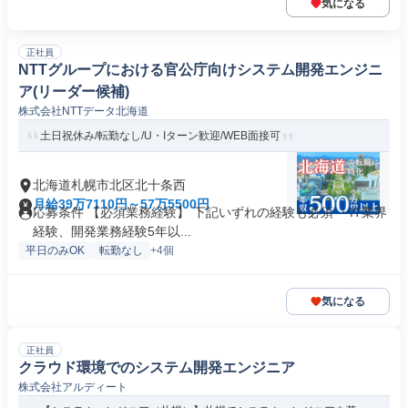
気になる
正社員
NTTグループにおける官公庁向けシステム開発エンジニ
ア(リーダー候補)
株式会社NTTデータ北海道
土日祝休み/転勤なし/U・Iターン歓迎/WEB面接可
北海道札幌市北区北十条西
月給39万7110円～57万5500円
応募条件 【必須業務経験】 下記いずれの経験も必須 ・IT業界
経験、開発業務経験5年以...
平日のみOK
転勤なし
+4個
気になる
正社員
クラウド環境でのシステム開発エンジニア
株式会社アルディート