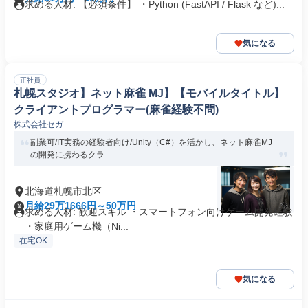
求める人材: 【必須条件】 ・Python (FastAPI / Flask など)...
気になる
正社員
札幌スタジオ】ネット麻雀 MJ】【モバイルタイトル】
クライアントプログラマー(麻雀経験不問)
株式会社セガ
副業可/IT実務の経験者向け/Unity（C#）を活かし、ネット麻雀MJ
の開発に携わるクラ...
北海道札幌市北区
月給29万1666円～50万円
求める人材: 歓迎スキル ・スマートフォン向けゲーム開発経験
・家庭用ゲーム機（Ni...
在宅OK
気になる