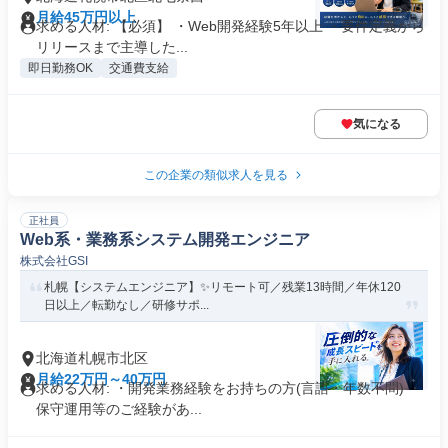
月給45万円以上
求める人材: 【必須】 ・Web開発経験5年以上 ・要件定義から
リリースまで主導した...
即日勤務OK
交通費支給
気になる
この企業の類似求人を見る
正社員
Web系・業務系システム開発エンジニア
株式会社GSI
札幌【システムエンジニア】✨リモート可／残業13時間／年休120
日以上／転勤なし／研修サポ...
北海道札幌市北区
月給22万円～40万円
求める人材: ・開発業務経験をお持ちの方(言語・年数不問) ・
保守運用等のご経験があ...