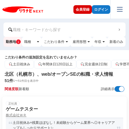
会員登録
ログイン
職種・キーワードから探す
勤務地
職種
こだわり条件
雇用形態
年収
新着のみ
1
こだわり条件の追加設定を忘れていませんか？
土日祝休み
年間休日120日以上
完全週休2日制
学歴
北区（札幌市）、web/オープンSEの転職・求人情報
51
件
1
〜
51
件目を表示中
関連度順
新着順
詳細表示
正社員
ゲームテスター
株式会社ＷＲ
土日祝休み×残業ほぼなし！未経験からゲーム業界へ◎キャリアア
ップもしっかりサポート✨