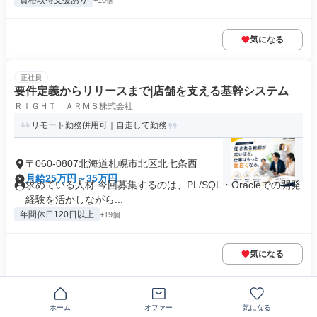
資格取得支援あり
+10個
気になる
正社員
要件定義からリリースまで|店舗を支える基幹システム
ＲＩＧＨＴ ＡＲＭＳ株式会社
リモート勤務併用可｜自走して勤務
〒060-0807北海道札幌市北区北七条西
月給25万円～35万円
求めている人材 今回募集するのは、PL/SQL・Oracleでの開発
経験を活かしながら...
年間休日120日以上
+19個
気になる
この企業の類似求人を見る
ホーム
オファー
気になる