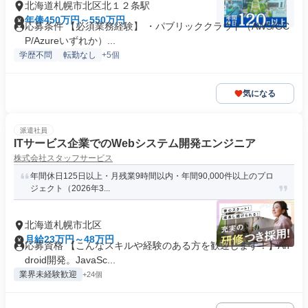
北海道札幌市北区北１２条駅
年俸450万円～550万円
応募条件 【必須業務経験】 ・パブリッククラウド（AWS/GC
P/Azureいずれか）...
学歴不問
転勤なし
+5個
気になる
派遣社員
ITサービス企業でのWebシステム開発エンジニア
株式会社スタッフサービス
年間休日125日以上・月残業9時間以内・年間90,000件以上のプロ
ジェクト（2026年3...
北海道札幌市北区
月給23万円～48万円
応募資格 【こんなスキルや経験のある方を歓迎します！】An
droid開発。JavaSc...
業界未経験歓迎
+24個