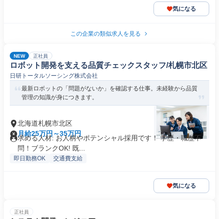
気になる
この企業の類似求人を見る
NEW
正社員
ロボット開発を支える品質チェックスタッフ/札幌市北区
日研トータルソーシング株式会社
最新ロボットの「問題がないか」を確認する仕事。未経験から品質
管理の知識が身につきます。
北海道札幌市北区
月給25万円～35万円
求める人材: お人柄やポテンシャル採用です！ 学歴・職歴不
問！ブランクOK! 既...
即日勤務OK
交通費支給
気になる
正社員