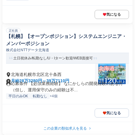
気になる
正社員
【札幌】【オープンポジション】システムエンジニア・
メンバーポジション
株式会社NTTデータ北海道
土日祝休み/転勤なし/U・Iターン歓迎/WEB面接可
北海道札幌市北区北十条西
月給28万3280円～39万7110円
応募条件 【必須業務経験】 なにかしらの開発経験のある方
（但し、運用保守のみの経験は不...
平日のみOK
転勤なし
+4個
気になる
この企業の類似求人を見る