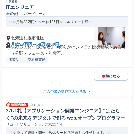
正社員
ITエンジニア
株式会社エバーグリーン
✅月給33万円〜 ✅年休125日 ✅フルリモート可
北海道札幌市北区
月給33万円～58万3000円
求める人材: 【経験者】 ■何らかのシステム開発経験がある方
（分野・フェーズ・年数不...
残業なし
交通費支給
気になる
この企業の類似求人を見る
正社員
2-1-1札【アプリケーション開発エンジニア】"はたら
く"の未来をデジタルで創る web/オープンプログラマー
リコーITソリューションズ株式会社
クラウド設計・開発、Webサービス開発をお任せします。