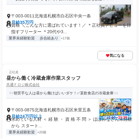
〒003-0011北海道札幌市白石区中央一条
月給35万円
資格 ＼こんな方に選ばれています！／ ＊正社員デビューを目
指すフリーター ＊20代や3...
業界未経験歓迎
歩合給あり
+17個
気になる
正社員
昼から働く冷蔵倉庫作業スタッフ
共通Ｆロジ株式会社
朝苦手な人は昼から働けばいいダケ！✅某飲食店の冷蔵倉庫
〒003-0875北海道札幌市白石区米里五条
月給24万円以上
求めている人材 ＜ 経 験 ・ 資 格 不 問 ＞ ほぼみなさん未経験
から スタート...
業界未経験歓迎
+20個