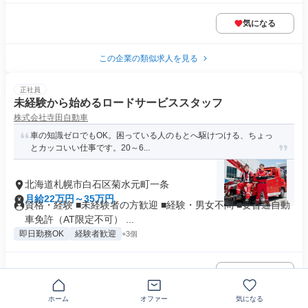
気になる
この企業の類似求人を見る
正社員
未経験から始めるロードサービススタッフ
株式会社寺田自動車
車の知識ゼロでもOK。困っている人のもとへ駆けつける、ちょっ
とカッコいい仕事です。20～6...
北海道札幌市白石区菊水元町一条
月給22万円～35万円
資格・経験 ■未経験者の方歓迎 ■経験・男女不問 ■要普通自動
車免許（AT限定不可） ...
即日勤務OK
経験者歓迎
+3個
気になる
ホーム
オファー
気になる