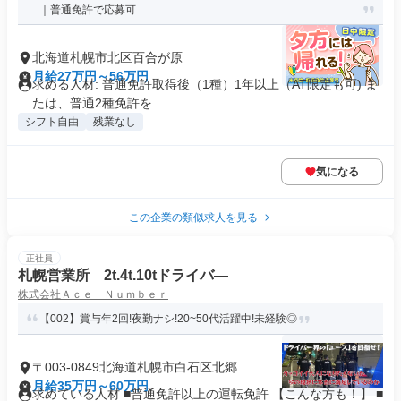
｜普通免許で応募可
北海道札幌市北区百合が原
月給27万円～56万円
求める人材: 普通免許取得後（1種）1年以上（AT限定も可) ま
たは、普通2種免許を...
シフト自由
残業なし
気になる
この企業の類似求人を見る
正社員
札幌営業所 2t.4t.10tドライバ―
株式会社Ａｃｅ Ｎｕｍｂｅｒ
【002】賞与年2回!夜勤ナシ!20~50代活躍中!未経験◎
〒003-0849北海道札幌市白石区北郷
月給35万円～60万円
求めている人材 ■普通免許以上の運転免許 【こんな方も！】 ■