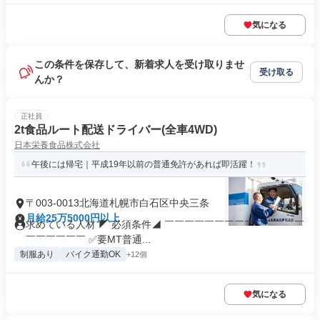
気になる
この条件を保存して、新着求人を受け取りませ
受け取る
んか？
正社員
2t食品ルート配送ドライバー(全車4WD)
日本栄養食品株式会社
午後には帰宅｜平成19年以前の普通免許があれば即活躍！
〒003-0013北海道札幌市白石区中央三条
月給25万5000円以上
求めている人材 ◤ 必須条件◢ ￣￣￣￣￣￣￣￣￣￣￣￣￣￣
￣￣￣￣￣￣ ✅要MT普通...
制服あり
バイク通勤OK
+12個
気になる