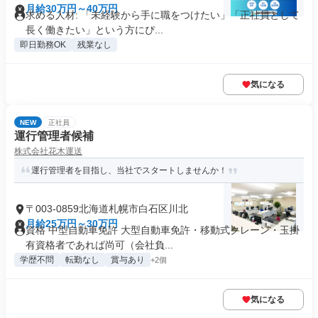
月給30万円～40万円
求める人材: 「未経験から手に職をつけたい」「正社員として
長く働きたい」という方にぴ...
即日勤務OK
残業なし
気になる
NEW
正社員
運行管理者候補
株式会社花木運送
運行管理者を目指し、当社でスタートしませんか！
〒003-0859北海道札幌市白石区川北
月給25万円～30万円
資格 中型自動車免許 大型自動車免許・移動式クレーン・玉掛
有資格者であれば尚可（会社負...
学歴不問
転勤なし
賞与あり
+2個
気になる