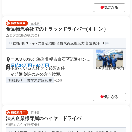
気になる
正社員
食品物流会社でのトラックドライバー( 4 ト ン )
ムロオ北海道株式会社
面接1回/15時〜の固定勤務/資格取得支援充実/普通免許OK
〒003-0030北海道札幌市白石区流通センタ
ー
月給30万円～40万円
求めている人材 ✅：必須条件 ━━━━━━━ 中型自動車免許
※普通免許のみの方も歓迎...
制服あり
業界未経験歓迎
+16個
気になる
正社員
法人企業様専属のハイヤードライバー
札幌エムケイ株式会社