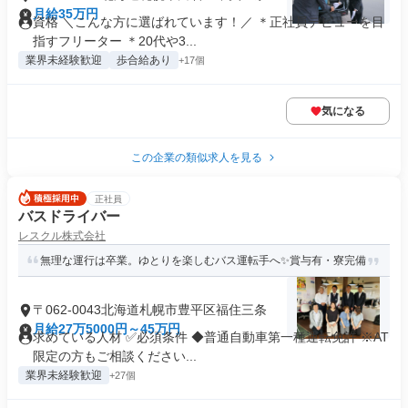
月給35万円
資格 ＼こんな方に選ばれています！／ ＊正社員デビューを目
指すフリーター ＊20代や3...
業界未経験歓迎
歩合給あり
+17個
気になる
この企業の類似求人を見る
正社員
バスドライバー
レスクル株式会社
無理な運行は卒業。ゆとりを楽しむバス運転手へ✨賞与有・寮完備
〒062-0043北海道札幌市豊平区福住三条
月給27万5000円～45万円
求めている人材 ✅必須条件 ◆普通自動車第一種運転免許 ※AT
限定の方もご相談ください...
業界未経験歓迎
+27個