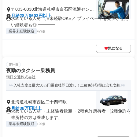
〒003-0030北海道札幌市白石区流通センタ
ー
月給28万6603円以上
求めている人材 ＼⭐未経験OK⭐／ プライベートを充実させた
い経験者も◎ ━━━━...
業界未経験歓迎
+29個
気になる
正社員
夜勤のタクシー乗務員
朝日交通株式会社
入社支度金最大50万円乗務後即日渡し！二種免許取得は会社負担
北海道札幌市西区二十四軒駅
月給38万円以上
求めている人材 ・未経験者歓迎 ・2種免許所持者 （2種免許を
未所持の方は養成します。...
業界未経験歓迎
+20個