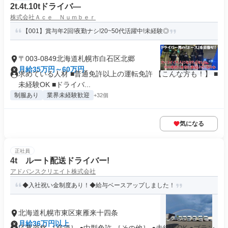
2t.4t.10tドライバ―
株式会社Ａｃｅ Ｎｕｍｂｅｒ
【001】賞与年2回!夜勤ナシ!20~50代活躍中!未経験◎
〒003-0849北海道札幌市白石区北郷
月給35万円～60万円
求めている人材 ■普通免許以上の運転免許 【こんな方も！】 ■
未経験OK ■ドライバ...
制服あり
業界未経験歓迎
+32個
気になる
正社員
4t ルート配送ドライバー!
アドバンスクリエイト株式会社
◆入社祝い金制度あり！◆給与ベースアップしました！
北海道札幌市東区東雁来十四条
月給36万円以上