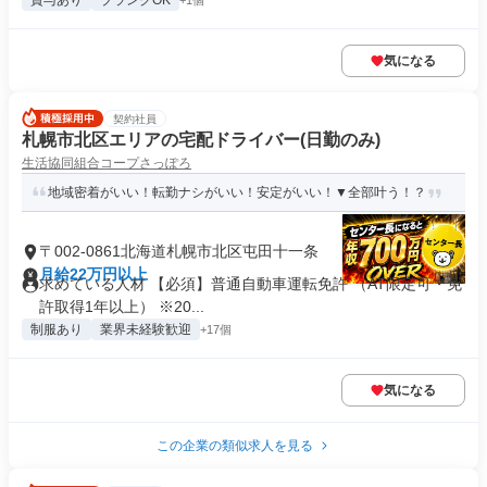
賞与あり
ブランクOK
+1個
気になる
契約社員
札幌市北区エリアの宅配ドライバー(日勤のみ)
生活協同組合コープさっぽろ
地域密着がいい！転勤ナシがいい！安定がいい！▼全部叶う！？
〒002-0861北海道札幌市北区屯田十一条
月給22万円以上
求めている人材 【必須】普通自動車運転免許 （AT限定可・免
許取得1年以上） ※20...
制服あり
業界未経験歓迎
+17個
気になる
この企業の類似求人を見る