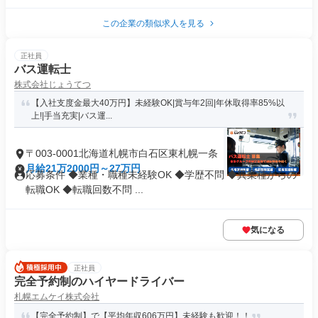
この企業の類似求人を見る
正社員
バス運転士
株式会社じょうてつ
【入社支度金最大40万円】未経験OK|賞与年2回|年休取得率85%以
上!|手当充実|バス運...
〒003-0001北海道札幌市白石区東札幌一条
月給21万2000円～27万円
応募条件 ◆業種・職種未経験OK ◆学歴不問 ◆異業種からの
転職OK ◆転職回数不問 ...
気になる
正社員
完全予約制のハイヤードライバー
札幌エムケイ株式会社
【完全予約制】で【平均年収606万円】未経験も歓迎！！