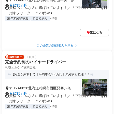
〒003-0011北海道札幌市白石区中央一条
月給35万円
資格 ＼こんな方に選ばれています！／ ＊正社員デビューを目
指すフリーター ＊20代や3...
業界未経験歓迎
歩合給あり
+17個
気になる
この企業の類似求人を見る
正社員
完全予約制のハイヤードライバー
札幌エムケイ株式会社
【完全予約制】で【平均年収606万円】未経験も歓迎！！
〒063-0828北海道札幌市西区発寒八条
月給35万円
資格 ＼こんな方に選ばれています！／ ＊正社員デビューを目
指すフリーター ＊20代や3...
業界未経験歓迎
歩合給あり
+17個