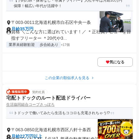
【予約のみ・探客なし・専属ドライバー】入社半年は月給35万円
保障！幅広い年代が活躍中！
〒003-0011北海道札幌市白石区中央一条
月給35万円
資格 ＼こんな方に選ばれています！／ ＊正社員デビューを目
指すフリーター ＊20代や3...
業界未経験歓迎
歩合給あり
+17個
気になる
この企業の類似求人を見る
契約社員
宅配トドックのルート配送ドライバー
生活協同組合コープさっぽろ
トドックで働いてみたら生活もココロも充電されちゃう!?
〒063-0850北海道札幌市西区八軒十条西
月給22万円以上