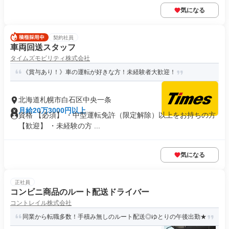
気になる
契約社員
車両回送スタッフ
タイムズモビリティ株式会社
《賞与あり！》車の運転が好きな方！未経験者大歓迎！
北海道札幌市白石区中央一条
月給20万3000円以上
資格 【必須】 ・中型運転免許（限定解除）以上をお持ちの方
【歓迎】 ・未経験の方 ...
気になる
正社員
コンビニ商品のルート配送ドライバー
コントレイル株式会社
同業から転職多数！手積み無しのルート配送◎ゆとりの午後出勤★