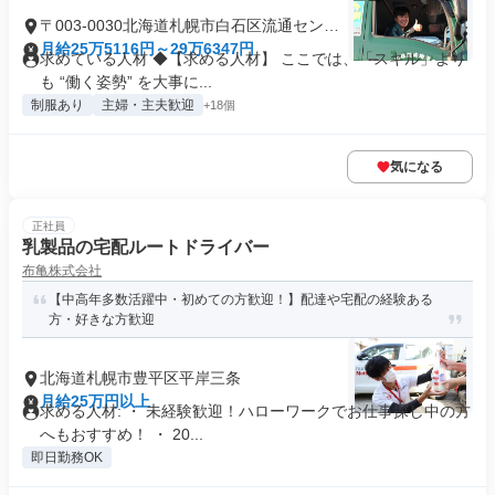
〒003-0030北海道札幌市白石区流通センタ
ー
月給25万5116円～29万6347円
求めている人材 ◆【求める人材】 ここでは、「スキル」より
も “働く姿勢” を大事に...
制服あり
主婦・主夫歓迎
+18個
気になる
正社員
乳製品の宅配ルートドライバー
布亀株式会社
【中高年多数活躍中・初めての方歓迎！】配達や宅配の経験ある
方・好きな方歓迎
北海道札幌市豊平区平岸三条
月給25万円以上
求める人材: ・ 未経験歓迎！ハローワークでお仕事探し中の方
へもおすすめ！ ・ 20...
即日勤務OK