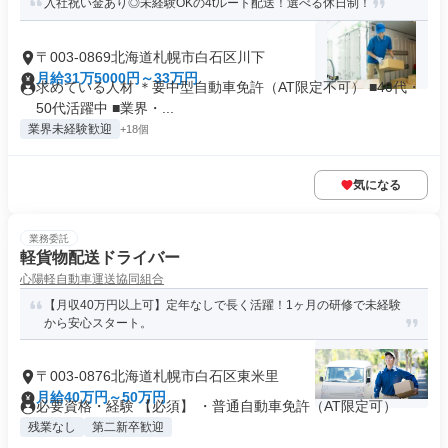
入社祝い金あり◎未経験OKの4tルート配送！選べる休日制！
〒003-0869北海道札幌市白石区川下
月給31万5000円～33万円
求めている人材 ＊要中型自動車免許（AT限定不可） ■40代・
50代活躍中 ■業界・...
業界未経験歓迎
+18個
気になる
業務委託
軽貨物配送ドライバー
心陽軽自動車運送協同組合
【月収40万円以上可】定年なしで長く活躍！1ヶ月の研修で未経験
から安心スタート。
〒003-0876北海道札幌市白石区東米里
月給40万円～50万円
必要資格・経験 【必須】 ・普通自動車免許（AT限定可）
残業なし
第二新卒歓迎