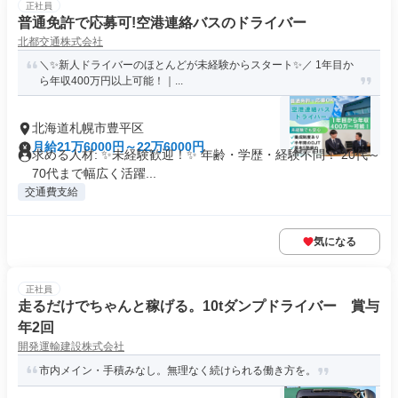
正社員
普通免許で応募可!空港連絡バスのドライバー
北都交通株式会社
＼✨新人ドライバーのほとんどが未経験からスタート✨／ 1年目か
ら年収400万円以上可能！｜...
北海道札幌市豊平区
月給21万6000円～22万6000円
求める人材: ✨未経験歓迎！✨ 年齢・学歴・経験不問！ 20代～
70代まで幅広く活躍...
交通費支給
気になる
正社員
走るだけでちゃんと稼げる。10tダンプドライバー 賞与
年2回
開発運輸建設株式会社
市内メイン・手積みなし。無理なく続けられる働き方を。