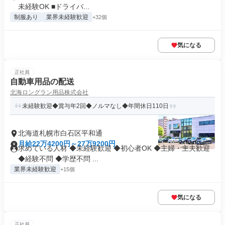
未経験OK ■ドライバ...
制服あり
業界未経験歓迎
+32個
気になる
正社員
自動車用品の配送
北海ロングラン用品株式会社
未経験歓迎◆賞与年2回◆ノルマなし◆年間休日110日
北海道札幌市白石区平和通
月給22万4200円～27万9200円
求めている人材 ◆未経験歓迎 ◆初心者OK ◆主婦・主夫歓迎
◆経験不問 ◆学歴不問 ...
業界未経験歓迎
+15個
気になる
正社員