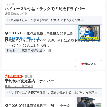
正社員
ハイエースや小型トラックでの配送ドライバー
諸星運輸株式会社
未経験者歓迎／仕事量も豊富／創業1930年の安定企業
〒006-0805北海道札幌市手稲区新発寒五条
月給28万6000円以上
求めている人材 学歴不問 免許があれば経験不問／未経験歓迎
＜必須＞ 普免以上をお持...
制服あり
業界未経験歓迎
+14個
気になる
正社員
予約制の観光案内ドライバー
札幌エムケイ株式会社
入社半年は月給35万円保障！北海道の観光を盛り上げたい方歓迎
〒003-0011北海道札幌市白石区中央一条