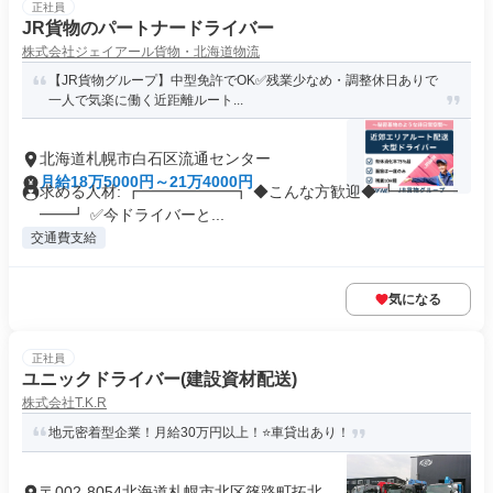
正社員
JR貨物のパートナードライバー
株式会社ジェイアール貨物・北海道物流
【JR貨物グループ】中型免許でOK✅残業少なめ・調整休日ありで
一人で気楽に働く近距離ルート...
北海道札幌市白石区流通センター
月給18万5000円～21万4000円
求める人材: ┏━━━━━━┓ ◆こんな方歓迎◆ ┗━━━━
━━┛ ✅今ドライバーと...
交通費支給
気になる
正社員
ユニックドライバー(建設資材配送)
株式会社T.K.R
地元密着型企業！月給30万円以上！⭐車貸出あり！
〒002-8054北海道札幌市北区篠路町拓北