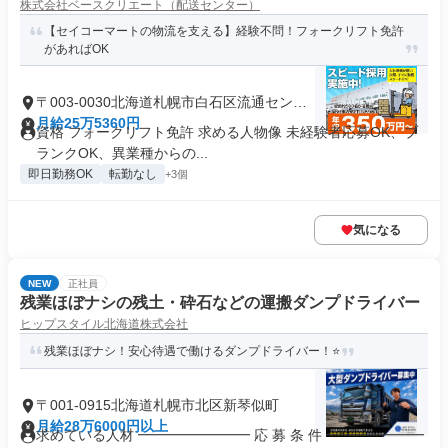
株式会社ベースクリエート（配送センター）
【セイコーマートの物流を支える】経験不問！フォークリフト免許
があればOK
〒003-0030北海道札幌市白石区流通センタ
ー
月給25万5360円
資格 フォークリフト免許 求める人物像 未経験者応募OK、ブ
ランクOK、異業種からの...
即日勤務OK
転勤なし
+3個
気になる
NEW
正社員
残業ほぼナシの残土・砕石などの運搬ダンプドライバー
ヒップスタイル北海道株式会社
残業ほぼナシ！安心待遇で働けるダンプドライバー！⭐
〒001-0915北海道札幌市北区新琴似町
月給28万6000円以上
求めている人材 ━━━━━━━━ 応 募 条 件 ━━━━━━━