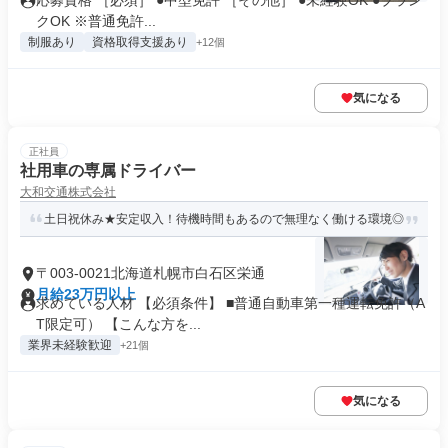
応募資格 ［必須］ ●中型免許 ［その他］ ●未経験OK ●ブラン
クOK ※普通免許...
制服あり
資格取得支援あり
+12個
気になる
正社員
社用車の専属ドライバー
大和交通株式会社
土日祝休み★安定収入！待機時間もあるので無理なく働ける環境◎
〒003-0021北海道札幌市白石区栄通
月給23万円以上
求めている人材 【必須条件】 ■普通自動車第一種運転免許（A
T限定可） 【こんな方を...
業界未経験歓迎
+21個
気になる