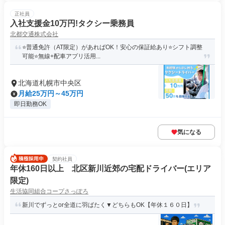
正社員
入社支援金10万円!タクシー乗務員
北都交通株式会社
⭐普通免許（AT限定）があればOK！安心の保証給あり⭐シフト調整
可能⭐無線+配車アプリ活用...
北海道札幌市中央区
月給25万円～45万円
即日勤務OK
気になる
契約社員
年休160日以上 北区新川近郊の宅配ドライバー(エリア
限定)
生活協同組合コープさっぽろ
新川でずっとor全道に羽ばたく▼どちらもOK【年休１６０日】