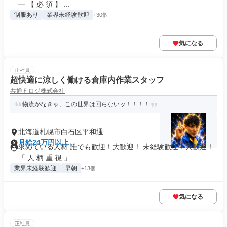
━ 【 必 須 】 ...
制服あり
業界未経験歓迎
+30個
気になる
正社員
超快適に涼しく働ける倉庫内作業スタッフ
共通Ｆロジ株式会社
物流がなきゃ、この世界は回らないッ！！！！
北海道札幌市白石区平和通
月給24万円以上
求めている人材 誰でも歓迎！大歓迎！ 未経験歓迎！大歓迎！
「 人 柄 重 視 」 ...
業界未経験歓迎
早朝
+13個
気になる
正社員