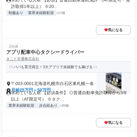
求めている人材 【必須】普通自動車運転免許 （AT限定可・免
許取得1年以上） ※20...
制服あり
業界未経験歓迎
+17個
気になる
正社員
アプリ配車中心タクシードライバー
まこと交通株式会社
パパも育児両立！3大アプリで未経験でも稼げる
〒003-0001北海道札幌市白石区東札幌一条
月給25万円～50万円
求めている人材 【必須条件】 ◎普通自動車免許取得から3年
以上（AT限定可） ※タク...
業界未経験歓迎
歩合給あり
+30個
気になる