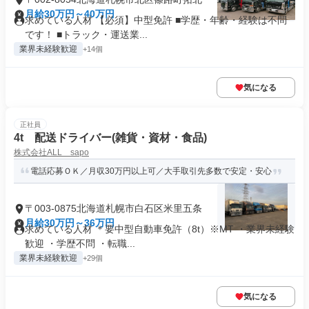
月給30万円～40万円
求めている人材 【必須】中型免許 ■学歴・年齢・経験は不問
です！ ■トラック・運送業...
業界未経験歓迎
+14個
気になる
正社員
4t 配送ドライバー(雑貨・資材・食品)
株式会社ALL sapo
電話応募ＯＫ／月収30万円以上可／大手取引先多数で安定・安心
〒003-0875北海道札幌市白石区米里五条
月給30万円～36万円
求めている人材 ＊要中型自動車免許（8t）※MT ・業界未経験
歓迎 ・学歴不問 ・転職...
業界未経験歓迎
+29個
気になる