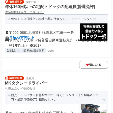
契約社員
年休160日以上の宅配トドックの配達員(普通免許)
生活協同組合コープさっぽろ
年休１６０日以上で地域密着の仕事なんて…ココニアッタワ
〒002-0861北海道札幌市北区屯田十一条
月給23万円以上
求めている人材 ✅要普通自動車運転免許 （AT限定可・免許取
得1年以上） ※2017...
制服あり
業界未経験歓迎
+20個
気になる
正社員
MKタクシードライバー
札幌エムケイ株式会社
観光・インバウンド需要増加中！稼ぐチャンス！【平均年収505
万・最高月収90万】転勤なし・...