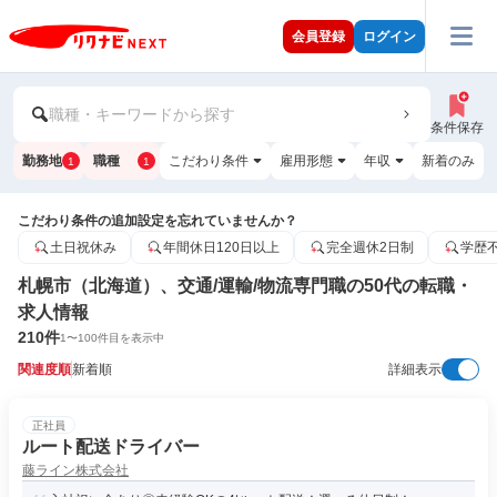
会員登録
ログイン
職種・キーワードから探す
条件保存
勤務地
職種
こだわり条件
雇用形態
年収
新着のみ
1
1
こだわり条件の追加設定を忘れていませんか？
土日祝休み
年間休日120日以上
完全週休2日制
学歴
札幌市（北海道）、交通/運輸/物流専門職の50代の転職・
求人情報
210
件
1
〜
100
件目を表示中
関連度順
新着順
詳細表示
正社員
ルート配送ドライバー
藤ライン株式会社