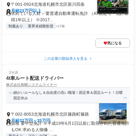
〒001-0924北海道札幌市北区新川四条
月給23万円以上
求めている人材 ✅要普通自動車運転免許 （AT限定可・免許取
得1年以上） ※2017...
制服あり
業界未経験歓迎
+17個
気になる
この企業の類似求人を見る
正社員
4t車ルート配送ドライバー
株式会社南幌システムライナー
細かいルールなし＆自由度の高い職場！固定車＆固定ルート！日曜
固定休み
〒002-8053北海道札幌市北区篠路町篠路
月給32万円～35万円
資格 要中型免許 ※平成19年6月1日以前に取得された普通免許
もOK 求める人物像 ...