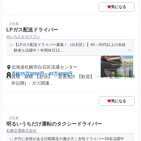
気になる
正社員
LPガス配送ドライバー
㈱いちたかガスワン
【LPガス配送ドライバー募集！（白石区）】40～50代以上の未経
験者も活躍中！年間休日12...
北海道札幌市白石区流通センター
月給25万3000円～43万4000円
資格・経験 【必須】 ・普通免許 【歓迎】 ・準中型免許（H19
年以降) ・ガス関連...
気になる
正社員
明るいうちだけ運転のタクシードライバー
札幌交通株式会社
夕方に余裕がある日勤限定の働き方｜女性ドライバー28名活躍中