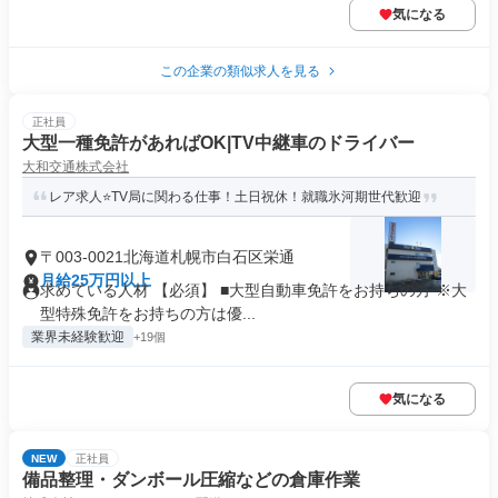
気になる
この企業の類似求人を見る
正社員
大型一種免許があればOK|TV中継車のドライバー
大和交通株式会社
レア求人⭐️TV局に関わる仕事！土日祝休！就職氷河期世代歓迎
〒003-0021北海道札幌市白石区栄通
月給25万円以上
求めている人材 【必須】 ■大型自動車免許をお持ちの方 ※大
型特殊免許をお持ちの方は優...
業界未経験歓迎
+19個
気になる
NEW
正社員
備品整理・ダンボール圧縮などの倉庫作業