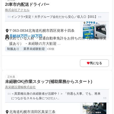
2t車市内配送ドライバー
株式会社アクセル
インフラ×安定！大手グループ会社だから安心／収入◎【001】
〒063-0834北海道札幌市西区発寒十四条
月給28万円～35万円
求めている人材 ・普通自動車免許をお持ちの方（資格取得支
援あり） ・未経験の方大歓迎 ...
制服あり
業界未経験歓迎
+30個
気になる
正社員
未経験OK|作業スタッフ(補助業務からスタート)
真栄建設運輸株式会社
＜異業種出身の未経験者が活躍中！＞ 「待遇も大事。でも、将来
につながるスキルも身につけたい...
北海道札幌市清田区真栄三条