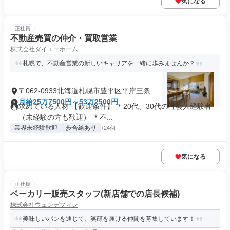
気になる
正社員
不動産売買の仲介・買取営業
株式会社ダイエーホーム
札幌で、不動産営業の新しいキャリアを一緒に歩みませんか？
〒062-0933北海道札幌市豊平区平岸三条
月給25万7500円～53万2500円
求めている人材 【歓迎条件】 ＊20代、30代の社会人経験者
（未経験の方も歓迎） ＊不...
業界未経験歓迎
歩合給あり
+24個
気になる
正社員
ベーカリー販売スタッフ(新店舗での店長候補)
株式会社ウェンデプィレ
美味しいパンを通じて、笑顔を届ける仲間を募集しています！