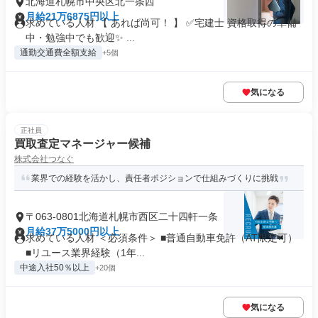
北海道札幌市中央区北一条西
月給21万6875円以上
求めている人材 【 あれば尚可！ 】 ✅宅建士 資格取得の準備
中・勉強中でも歓迎✨ ...
通勤交通費全額支給
+5個
気になる
正社員
買取査定マネージャー候補
株式会社つなぐ
業界での経験を活かし、責任者ポジションで仕組みづくりに挑戦
〒063-0801北海道札幌市西区二十四軒一条
月給37万5000円以上
求めている人材 ＜必須条件＞ ■普通自動車免許（AT限定可）
■リユース業界経験（1年...
中途入社50％以上
+20個
気になる