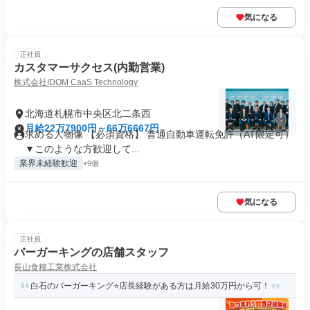
気になる
正社員
カスタマーサクセス(内勤営業)
株式会社IDOM CaaS Technology
北海道札幌市中央区北二条西
月給22万7900円～66万6667円
求める人物像 【必須資格】 普通自動車運転免許（AT限定可）
▼このような方歓迎して...
業界未経験歓迎
+9個
気になる
正社員
バーガーキングの店舗スタッフ
長山食糧工業株式会社
白石のバーガーキング⭐店長経験がある方は月給30万円から可！