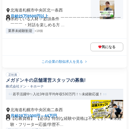
北海道札幌市中央区北一条西
月給25万8500円以上
求めている人材 ✅必須条件 ￣￣￣￣￣￣￣￣￣￣￣￣￣￣￣
￣￣￣ ・対話を楽しめる方 ...
業界未経験歓迎
+18個
気になる
この企業の類似求人を見る
正社員
メガドンキの店舗運営スタッフの募集!
株式会社ドン・キホーテ
若手活躍中✨入社3年目平均年収530万円！✨未経験応援！
北海道札幌市中央区南二条西
月給28万1000円～44万円
【応募資格】 【必須】特別な経験や資格は不要です。 ★未経
験・フリーター応援/学歴不...