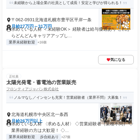
未経験から上場企業の社員として成長！安定と学びが得られる！
〒062-0931北海道札幌市豊平区平岸一条
月給27万円～31万円
求めている人材 ＜未経験OK＞ 経験者は給与優遇あり これか
らどんどんキャリアアップし...
業界未経験歓迎
+16個
気になる
正社員
太陽光発電・蓄電池の営業販売
フロンティアジャパン株式会社
ノルマなし／インセンも充実！営業経験者（業界不問）大募集！
北海道札幌市中央区北一条西
月給26万円以上
求めている人材 〈求める人材〉 ◇営業経験者（業種不問） ◇
業界経験の方は大歓迎！ ◇...
業界未経験歓迎
歩合給あり
+27個