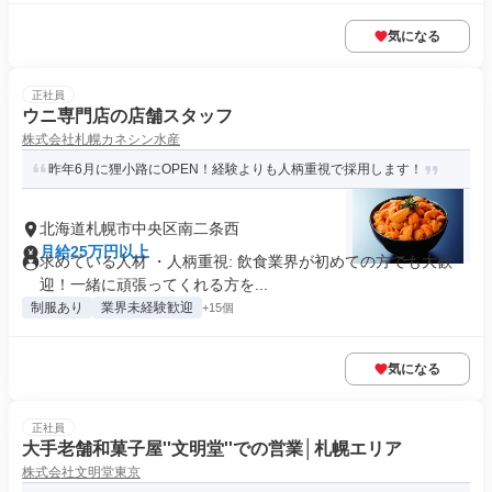
気になる
正社員
ウニ専門店の店舗スタッフ
株式会社札幌カネシン水産
昨年6月に狸小路にOPEN！経験よりも人柄重視で採用します！
北海道札幌市中央区南二条西
月給25万円以上
求めている人材 ・人柄重視: 飲食業界が初めての方でも大歓
迎！一緒に頑張ってくれる方を...
制服あり
業界未経験歓迎
+15個
気になる
正社員
大手老舗和菓子屋''文明堂''での営業│札幌エリア
株式会社文明堂東京