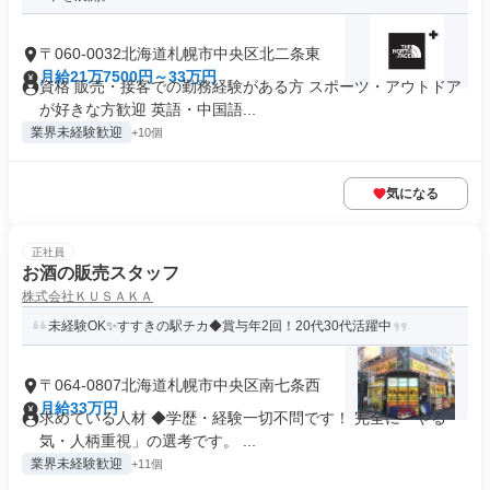
〒060-0032北海道札幌市中央区北二条東
月給21万7500円～33万円
資格 販売・接客での勤務経験がある方 スポーツ・アウトドア
が好きな方歓迎 英語・中国語...
業界未経験歓迎
+10個
気になる
正社員
お酒の販売スタッフ
株式会社ＫＵＳＡＫＡ
未経験OK✨すすきの駅チカ◆賞与年2回！20代30代活躍中
〒064-0807北海道札幌市中央区南七条西
月給33万円
求めている人材 ◆学歴・経験一切不問です！ 完全に「やる
気・人柄重視」の選考です。 ...
業界未経験歓迎
+11個