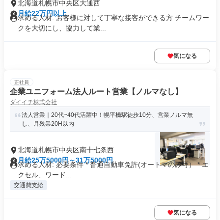
北海道札幌市中央区大通西
月給22万円以上
求める人材: お客様に対して丁寧な接客ができる方 チームワー
クを大切にし、協力して業...
気になる
正社員
企業ユニフォーム法人ルート営業【ノルマなし】
ダイイチ株式会社
法人営業｜20代~40代活躍中！幌平橋駅徒歩10分、営業ノルマ無
し、月残業20H以内
北海道札幌市中央区南十七条西
月給25万5000円～31万5000円
求める人材: 必要条件 * 普通自動車免許(オートマのみ可） * エ
クセル、ワード...
交通費支給
気になる