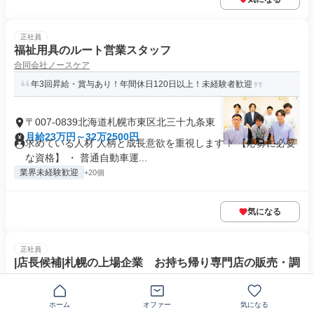
正社員
福祉用具のルート営業スタッフ
合同会社ノースケア
年3回昇給・賞与あり！年間休日120日以上！未経験者歓迎
〒007-0839北海道札幌市東区北三十九条東
月給23万円～32万2500円
求めている人材 人柄と成長意欲を重視します！ 【応募に必要
な資格】 ・ 普通自動車運...
業界未経験歓迎
+20個
気になる
正社員
|店長候補|札幌の上場企業 お持ち帰り専門店の販売・調
理
株式会社伸和ホールディングス
ホーム
オファー
気になる
北海道の上場企業でキャリアアップを目指せる！サポート充実！