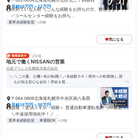
〒001-0034北海道札幌市北区北三十四条西
月給20万円～22万円
求めている人材 ＼こんな経験をお持ちの方、歓迎します！／
✅コールセンター経験をお持ち...
業界未経験歓迎
+20個
気になる
正社員
地元で働くNISSANの営業
日産プリンス札幌販売株式会社
.＼この夏、心機一転の転職！／未経験ＯＫ！県外への転勤無し 誰
もが知る安心な会社！昇給＆賞...
〒064-0808北海道札幌市中央区南八条西
月給18万円～30万円
資格 ＜必須スキル・経験＞ 普通自動車運転免許（AT限定可）
＼中途採用強化中！／ ...
業界未経験歓迎
車通勤OK
+13個
気になる