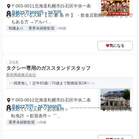
〒003-0011北海道札幌市白石区中央一条
月給25万3000円～30万円
求めている人材 【 応 募 条 件 】 ・飲食店勤務の経験が少しで
もある方 →アルバ...
制服あり
業界未経験歓迎
+30個
気になる
正社員
タクシー専用のガススタンドスタッフ
新和興産株式会社
残業無し！定年65歳◇70歳まで勤務延長OK✨
〒003-0012北海道札幌市白石区中央二条
月給22万円～26万5000円
求めている人材 ＜必須条件＞ ￣￣￣￣￣￣￣ ◆普通自動車運
転免許 ＜歓迎条件＞ ￣...
業界未経験歓迎
+25個