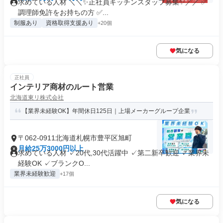
求めている人材 ＼＼✨正社員キッチンスタッフ募集✨／／ ✅
調理師免許をお持ちの方 ✅...
制服あり
資格取得支援あり
+20個
気になる
正社員
インテリア商材のルート営業
北海道東リ株式会社
【業界未経験OK】年間休日125日｜上場メーカーグループ企業
〒062-0911北海道札幌市豊平区旭町
月給25万3000円以上
求めている人材 ✓20代,30代活躍中 ✓第二新卒歓迎 ✓業界未
経験OK ✓ブランクO...
業界未経験歓迎
+17個
気になる