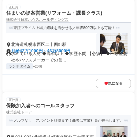
正社員
住まいの提案営業(リフォーム・課長クラス)
株式会社日本ハウスホールディングス
東証プライム上場／経験を活かせる／年収800万以上も可能！
北海道札幌市西区二十四軒駅
月給42万1000円～46万8000円
求めている人材 ◆高卒以上 ◆学歴不問 【必須】 ◆不動産会
社やハウスメーカーでの営...
ランチタイム
+28個
気になる
正社員
保険加入者へのコールスタッフ
株式会社トーア
ノルマなし アポイント取得まで！商談は営業社員が担当します。