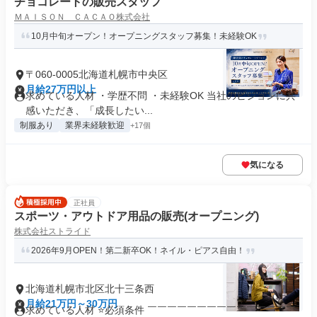
チョコレートの販売スタッフ
ＭＡＩＳＯＮ ＣＡＣＡＯ株式会社
10月中旬オープン！オープニングスタッフ募集！未経験OK
〒060-0005北海道札幌市中央区
月給27万円以上
求めている人材 ・学歴不問 ・未経験OK 当社のビジョンに共
感いただき、「成長したい...
制服あり
業界未経験歓迎
+17個
気になる
正社員
スポーツ・アウトドア用品の販売(オープニング)
株式会社ストライド
2026年9月OPEN！第二新卒OK！ネイル・ピアス自由！
北海道札幌市北区北十三条西
月給21万円～30万円
求めている人材 ⭐必須条件 ￣￣￣￣￣￣￣￣￣￣￣￣￣￣￣