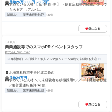
月給25万3000円～30万円
求めている人材 【 応 募 条 件 】 ・飲食店勤務の経験が少しで
もある方 →アルバ...
制服あり
業界未経験歓迎
+30個
気になる
正社員
商業施設等でのスマホPRイベントスタッフ
株式会社SunRiver
年間休日120日以上！個人ノルマ無＆チーム体制で未経験も安心
北海道札幌市中央区北二条西
月給24万円
求めている人材 ＼＼未経験者も積極採用‼／／ ✅未経験者歓迎
✅要普通運転免許(AT限...
制服あり
業界未経験歓迎
+26個
気になる