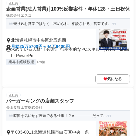
正社員
企画営業(法人営業)│100%反響案件・年休128・土日祝休
株式会社エスコ
売り込む営業ではなく「求められ、相談される」営業です。
北海道札幌市中央区北五条西
月給25万5700円～44万8400円
求めている人材 【必須】 ◎基本的なPCスキル （Word・Exce
l・PowerPo...
業界未経験歓迎
+29個
気になる
正社員
バーガーキングの店舗スタッフ
長山食糧工業株式会社
時間を気にせず没頭できる仕事！？⭐―――――だって…
〒003-0011北海道札幌市白石区中央一条