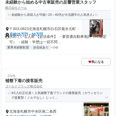
未経験から始める中古車販売の反響営業スタッフ
株式会社クール
未経験から高収入が可能✨20～40代が大活躍中の人気求人♪
〒003-0823北海道札幌市白石区菊水元町三
条
月給25万円～50万円
求めている人材 【必須条件】 ・要普通自動車免許（AT限定
可） ・経験・学歴は一切不問...
業界未経験歓迎
歩合給あり
+19個
気になる
正社員
補整下着の接客販売
ゴールドフラッグ株式会社
4/1入社正社員！人気補整下着ブランドの接客販売（カウンセリン
グ提案型！ノルマなし）じっく...
北海道札幌市中央区南二条西