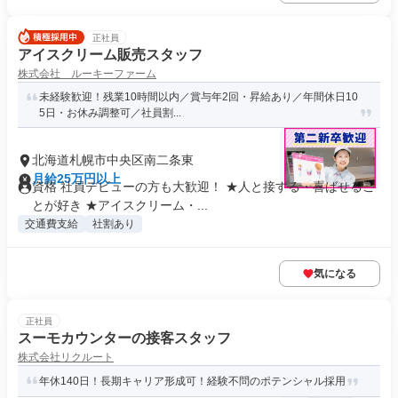
正社員
アイスクリーム販売スタッフ
株式会社 ルーキーファーム
未経験歓迎！残業10時間以内／賞与年2回・昇給あり／年間休日10
5日・お休み調整可／社員割...
北海道札幌市中央区南二条東
月給25万円以上
資格 社員デビューの方も大歓迎！ ★人と接する・喜ばせるこ
とが好き ★アイスクリーム・...
交通費支給
社割あり
気になる
正社員
スーモカウンターの接客スタッフ
株式会社リクルート
年休140日！長期キャリア形成可！経験不問のポテンシャル採用