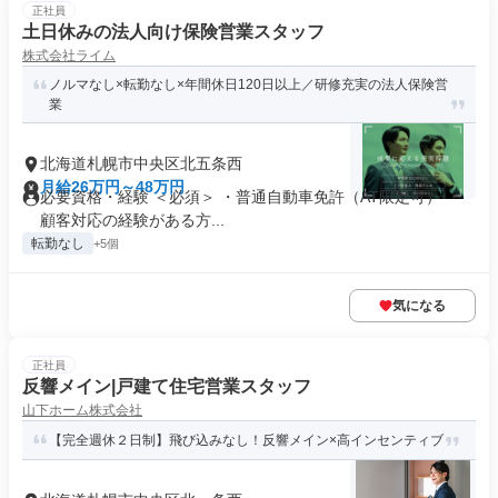
正社員
土日休みの法人向け保険営業スタッフ
株式会社ライム
ノルマなし×転勤なし×年間休日120日以上／研修充実の法人保険営
業
北海道札幌市中央区北五条西
月給26万円～48万円
必要資格・経験 ＜必須＞ ・普通自動車免許（AT限定可） ・
顧客対応の経験がある方...
転勤なし
+5個
気になる
正社員
反響メイン|戸建て住宅営業スタッフ
山下ホーム株式会社
【完全週休２日制】飛び込みなし！反響メイン×高インセンティブ