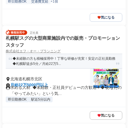
即日勤務OK
交通費支給
+1個
気になる
正社員
札幌駅スグの大型商業施設内での販売・プロモーション
スタッフ
株式会社エフ・オー・プランニング
◆未経験の方も積極採用中！丁寧な研修が充実！安定の正社員勤務
◆札幌駅徒歩5分／月給22万5...
北海道札幌市北区
月給22万5000円以上
求める人材: ◆未経験・正社員デビューの方歓迎！◆ あなたの
「やってみたい」という気...
即日勤務OK
駅近5分以内
気になる