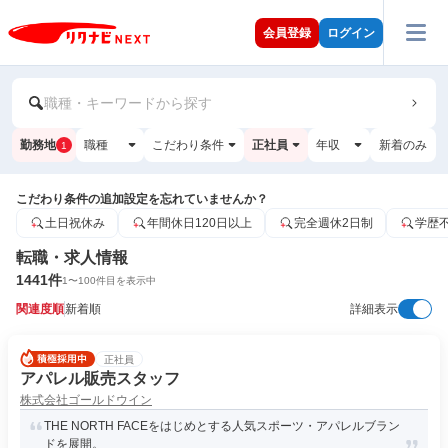
会員登録
ログイン
職種・キーワードから探す
勤務地
職種
こだわり条件
正社員
年収
新着のみ
1
こだわり条件の追加設定を忘れていませんか？
土日祝休み
年間休日120日以上
完全週休2日制
学歴
転職・求人情報
1441
件
1
〜
100
件目を表示中
関連度順
新着順
詳細表示
正社員
アパレル販売スタッフ
株式会社ゴールドウイン
THE NORTH FACEをはじめとする人気スポーツ・アパレルブラン
ドを展開。