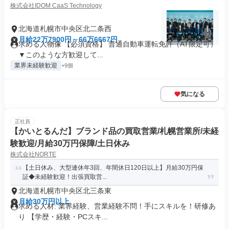
株式会社IDOM CaaS Technology
北海道札幌市中央区北二条西
月給22万7900円～66万6667円
求める人物像 【必須資格】 普通自動車運転免許（AT限定可）
▼このような方歓迎して...
業界未経験歓迎
+9個
気になる
正社員
【かいとるんだ】ブランド品の買取営業/札幌営業所/未経
験歓迎/月給30万円保障/土日休み
株式会社NORTE
【土日休み、大型連休年3回、年間休日120日以上】月給30万円保
証◆未経験歓迎！出張買取営...
北海道札幌市中央区北三条東
月給30万円以上
求める人材: 業界経験、営業経験不問！手にスキルを！研修あ
り 【学歴・経験・PCスキ...