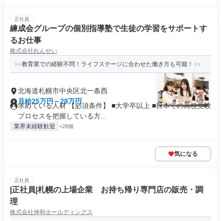
正社員
練成会グループの個別指導塾で生徒の学習をサポートす
るお仕事
株式会社れんせい
教育業での経験不問！ライフステージに合わせた働き方も可能！
北海道札幌市中央区北一条西
月給25万円～28万円
求めている人材 【必須条件】 ■大学卒以上 ■日本での高校受験
プロセスを把握している方...
業界未経験歓迎
+28個
気になる
正社員
|正社員|札幌の上場企業 お持ち帰り専門店の販売・調
理
株式会社伸和ホールディングス