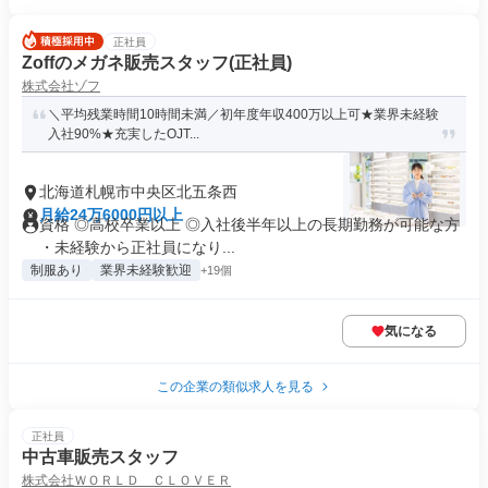
正社員
Zoffのメガネ販売スタッフ(正社員)
株式会社ゾフ
＼平均残業時間10時間未満／初年度年収400万以上可★業界未経験
入社90%★充実したOJT...
北海道札幌市中央区北五条西
月給24万6000円以上
資格 ◎高校卒業以上 ◎入社後半年以上の長期勤務が可能な方
・未経験から正社員になり...
制服あり
業界未経験歓迎
+19個
気になる
この企業の類似求人を見る
正社員
中古車販売スタッフ
株式会社ＷＯＲＬＤ ＣＬＯＶＥＲ