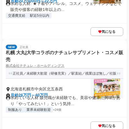
月給20万5000円～22万円
求める人材: ★下着やアパレル、コスメ、ウェディングなどで
販売や接客の経験1年以上の...
交通費支給
駅近5分以内
気になる
NEW
正社員
札幌 大丸|大学コラボのナチュレサプリメント・コスメ販
売
株式会社ナチュレ・ホールディングス
正社員／未経験大歓迎（研修充実）／駅直結／残業ほぼ無し／社販
北海道札幌市中央区北五条西
月給26万円～40万円
求めている人材 販売職が未経験でも、美容や健康に興味があ
り「やってみたい！」という気持...
制服あり
業界未経験歓迎
+24個
気になる