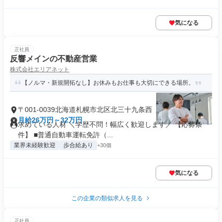
気になる
正社員
反響メインの不動産営業
株式会社エリアネット
【ノルマ・新規開拓なし】お休みもお仕事も大切にできる場所。
〒001-0039北海道札幌市北区北三十九条西
月給26万円～32万円
求めている人材 ＼学歴不問！幅広く歓迎します／ 【応募条
件】 ■普通自動車運転免許（...
業界未経験歓迎
歩合給あり
+30個
気になる
この企業の類似求人を見る
正社員