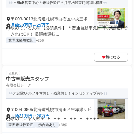
＊BtoB営業中心＊未経験歓迎＊月平均残業時間15h程度
〒003-0013北海道札幌市白石区中央三条
月給20万円～25万円
求めている人材 【必須条件】 ＊普通自動車免許 車の運転がで
きればOK！ 長距離運転...
業界未経験歓迎
+23個
気になる
正社員
中古車販売スタッフ
有限会社シーク
未経験OK✨ノルマ無し・残業無し！インセンティブ有✨
〒004-0805北海道札幌市清田区里塚緑ケ丘
月給21万円～26万円
求めている人材 +:-:+:-:+:+:-:+:-:+:+:-:+:-:+:+:+:+...
業界未経験歓迎
歩合給あり
+28個