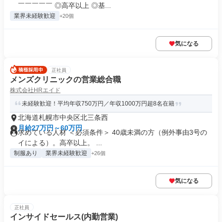
￣￣￣￣￣ ◎高卒以上 ◎基...
業界未経験歓迎
+20個
気になる
正社員
メンズクリニックの営業総合職
株式会社HRエイド
未経験歓迎！平均年収750万円／年収1000万円超8名在籍
北海道札幌市中央区北三条西
月給27万円～60万円
求めている人材 ＜必須条件＞ 40歳未満の方（例外事由3号の
イによる）。高卒以上。 ...
制服あり
業界未経験歓迎
+26個
気になる
正社員
インサイドセールス(内勤営業)