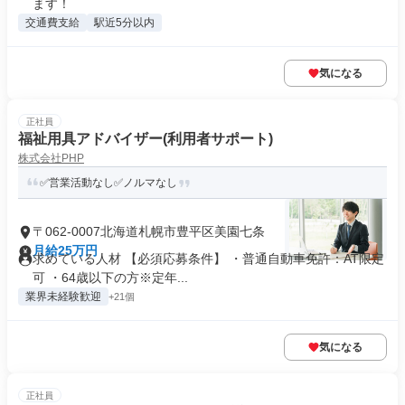
ます！
交通費支給
駅近5分以内
気になる
正社員
福祉用具アドバイザー(利用者サポート)
株式会社PHP
✅営業活動なし✅ノルマなし
〒062-0007北海道札幌市豊平区美園七条
月給25万円
求めている人材 【必須応募条件】 ・普通自動車免許：AT限定
可 ・64歳以下の方※定年...
業界未経験歓迎
+21個
気になる
正社員