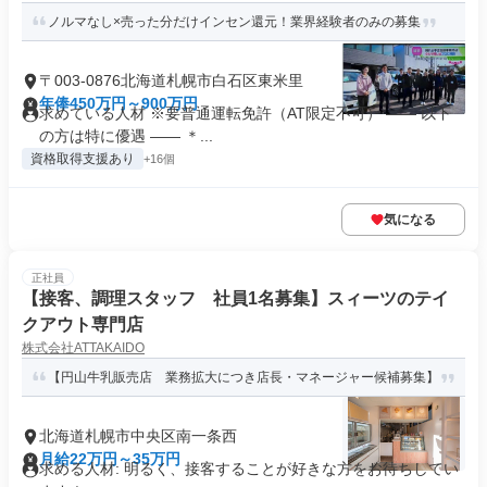
ノルマなし×売った分だけインセン還元！業界経験者のみの募集
〒003-0876北海道札幌市白石区東米里
年俸450万円～900万円
求めている人材 ※要普通運転免許（AT限定不可） ―― 以下
の方は特に優遇 ―― ＊...
資格取得支援あり
+16個
気になる
正社員
【接客、調理スタッフ 社員1名募集】スィーツのテイ
クアウト専門店
株式会社ATTAKAIDO
【円山牛乳販売店 業務拡大につき店長・マネージャー候補募集】
北海道札幌市中央区南一条西
月給22万円～35万円
求める人材: 明るく、接客することが好きな方をお待ちしてい