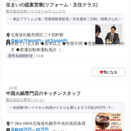
住まいの提案営業(リフォーム・主任クラス)
株式会社日本ハウスホールディングス
東証プライム上場／営業経験者歓迎／完全週休二日制／残業少なめ
北海道札幌市西区二十四軒駅
月給30万9000円～35万6000円
求めている人材 ◆高卒以上 ◆学歴不問 ◆営業経験をお持ちの
方 ◆普通自動車運転免許（...
業界未経験歓迎
+31個
気になる
正社員
中国火鍋専門店のキッチンスタッフ
株式会社小肥羊ジャパン
未経験OK✨イチから知識やスキルを磨けます◎月給28万円～❗
〒064-0804北海道札幌市中央区南四条西
月給28万円～35万円