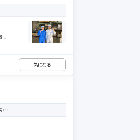
..
気になる
実♪