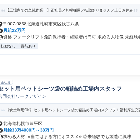
【工場内での単純作業！】正社員／札幌採用／転勤ありません／土日お休み
〒007-0868北海道札幌市東区伏古八条
月給22万円
資格 フォークリフト免許保持者・経験者は尚可 求める人物像 未経験者.
転勤なし
賞与あり
正社員
セット用ペットシーツ袋の箱詰め工場内スタッフ
合同会社ワークデザイン
《食堂利用OK》セット用ペットシーツ袋の箱詰め工場内スタッフ！福利厚生充
北海道札幌市豊平区
月給33万4000円～38万円
求める人材: ⭐️当てはまる方にオススメ⭐️ ◎未経験でも製造に興味...