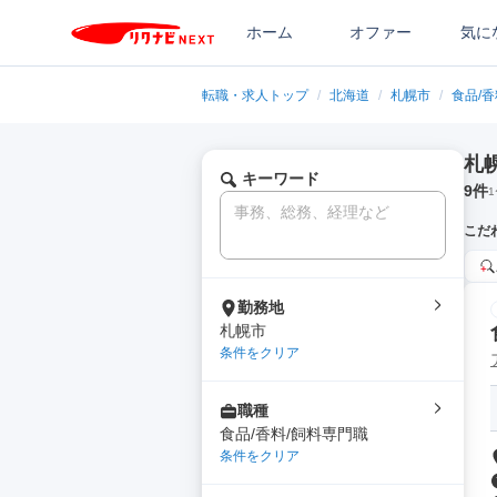
ホーム
オファー
気に
転職・求人トップ
/
北海道
/
札幌市
/
食品/
札
キーワード
9
件
1
こだ
勤務地
札幌市
条件をクリア
職種
食品/香料/飼料専門職
条件をクリア