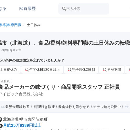
なる
閲覧履歴
求人検索
香料/飼料専門職
/
土日休み
幌市（北海道）、食品/香料/飼料専門職の土日休みの転
〜
9
件目を表示中
わり条件の追加設定を忘れていませんか？
土日祝休み
年間休日120日以上
完全週休2日制
学歴不問
正社員
食品メーカーの味づくり・商品開発スタッフ 正社員
アイビック食品株式会社
業界未経験歓迎！ 料理好き歓迎！飲食経験も活かせる！モデル給与公開中！
北海道札幌市東区苗穂町
月給25万6389円以上