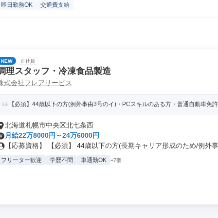
即日勤務OK
交通費支給
NEW
正社員
調理スタッフ・冷凍食品製造
株式会社フレアサービス
【必須】44歳以下の方(例外事由3号のイ)・PCスキルのある方・普通自動車免許（
北海道札幌市中央区北七条西
月給22万8000円～24万6000円
【応募資格】 【必須】 44歳以下の方(長期キャリア形成のため/例外事.
フリーター歓迎
学歴不問
車通勤OK
+7個