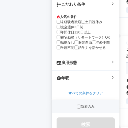
こだわり条件
人気の条件
未経験者歓迎
土日祝休み
完全週休2日制
年間休日120日以上
在宅勤務（リモートワーク）OK
転勤なし
服装自由
年齢不問
学歴不問
語学力を活かせる
雇用形態
年収
すべての条件をクリア
新着のみ
検索