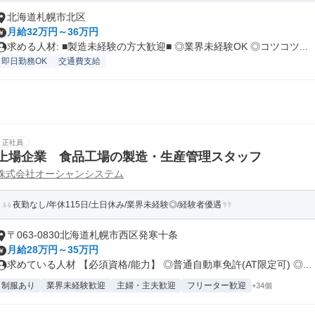
北海道札幌市北区
月給32万円～36万円
求める人材: ■製造未経験の方大歓迎■ ◎業界未経験OK ◎コツコツ...
即日勤務OK
交通費支給
正社員
上場企業 食品工場の製造・生産管理スタッフ
株式会社オーシャンシステム
夜勤なし/年休115日/土日休み/業界未経験◎/経験者優遇
〒063-0830北海道札幌市西区発寒十条
月給28万円～35万円
求めている人材 【必須資格/能力】 ◎普通自動車免許(AT限定可) ◎...
制服あり
業界未経験歓迎
主婦・主夫歓迎
フリーター歓迎
+34個