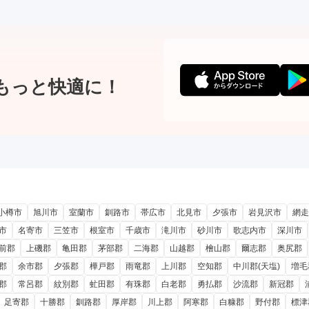
もっと快適に！
小樽市
旭川市
室蘭市
釧路市
帯広市
北見市
夕張市
岩見沢市
網走
市
名寄市
三笠市
根室市
千歳市
滝川市
砂川市
歌志内市
深川市
前郡
上磯郡
亀田郡
茅部郡
二海郡
山越郡
檜山郡
爾志郡
奥尻郡
郡
余市郡
夕張郡
樺戸郡
雨竜郡
上川郡
空知郡
中川郡(天塩)
増毛
郡
常呂郡
紋別郡
虻田郡
有珠郡
白老郡
勇払郡
沙流郡
新冠郡
足寄郡
十勝郡
釧路郡
厚岸郡
川上郡
阿寒郡
白糠郡
野付郡
標津