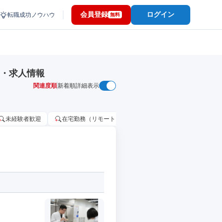
会員登録
ログイン
転職成功ノウハウ
無料
職・求人情報
関連度順
新着順
詳細表示
未経験者歓迎
在宅勤務（リモートワーク）OK
家賃補助・住宅手当