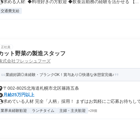
求める人材: ◆料理好きの方歓迎 ◆飲食店勤務の経験を活かせる 【...
交通費支給
正社員
カット野菜の製造スタッフ
株式会社フレッシュフーズ
業績好調◎未経験・ブランクOK！賞与あり◎快適な休憩室完備♪
〒002-8025北海道札幌市北区篠路五条
月給25万円以上
求めている人材 完全「人柄」採用！ まずはお気軽にご応募お待ちしてい
業界未経験歓迎
ランチタイム
主婦・主夫歓迎
+28個