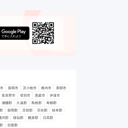
市
留萌市
苫小牧市
稚内市
美唄市
富良野市
登別市
恵庭市
伊達市
瀬棚郡
久遠郡
島牧郡
寿都郡
郡
留萌郡
苫前郡
宗谷郡
枝幸郡
浦河郡
様似郡
幌泉郡
日高郡
郡
目梨郡