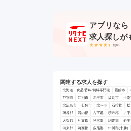
アプリなら
求人探しが
無料
関連する求人を探す
北海道、食品/香料/飼料専門職
函館市
芦別市
江別市
赤平市
紋別市
士別
北広島市
石狩市
北斗市
石狩郡
松
磯谷郡
岩内郡
古宇郡
積丹郡
古平
天塩郡
礼文郡
利尻郡
網走郡
斜里
河東郡
河西郡
広尾郡
中川郡(十勝)