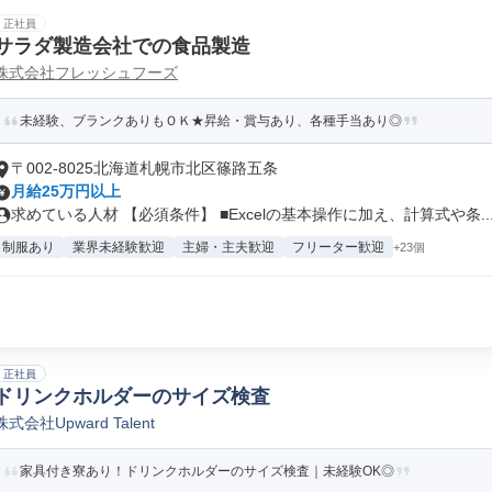
正社員
サラダ製造会社での食品製造
株式会社フレッシュフーズ
未経験、ブランクありもＯＫ★昇給・賞与あり、各種手当あり◎
〒002-8025北海道札幌市北区篠路五条
月給25万円以上
求めている人材 【必須条件】 ■Excelの基本操作に加え、計算式や条..
制服あり
業界未経験歓迎
主婦・主夫歓迎
フリーター歓迎
+23個
正社員
ドリンクホルダーのサイズ検査
株式会社Upward Talent
家具付き寮あり！ドリンクホルダーのサイズ検査｜未経験OK◎