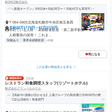
BONDZ株式会社
＼新規オープン／月8日休×月給28万〜！月給42万も実現可
〒064-0805北海道札幌市中央区南五条西
月給28万1776円～42万3776円
求めている人材 ・未経験者歓迎 ・第二新卒歓迎 ・学歴不問
人柄重視の採用！ これま...
制服あり
業界未経験歓迎
+26個
気になる
この企業の類似求人を見る
正社員
レストラン和食調理スタッフ(リゾートホテル)
株式会社グランベルホテル
【高給与×資格が活かせる】上場グループの高待遇◎月9030円の寮
で定山渓移住！和食部門