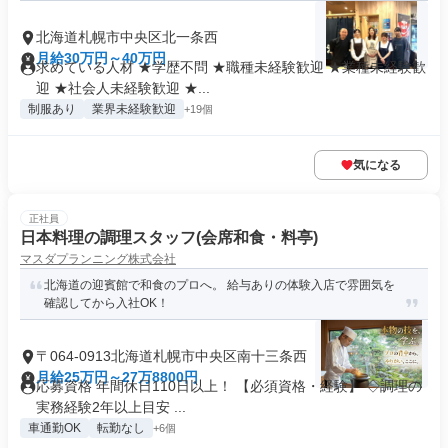
北海道札幌市中央区北一条西
月給30万円～40万円
求めている人材 ★学歴不問 ★職種未経験歓迎 ★業種未経験歓
迎 ★社会人未経験歓迎 ★...
制服あり
業界未経験歓迎
+19個
気になる
正社員
日本料理の調理スタッフ(会席和食・料亭)
マスダプランニング株式会社
北海道の迎賓館で和食のプロへ。 給与ありの体験入店で雰囲気を
確認してから入社OK！
〒064-0913北海道札幌市中央区南十三条西
月給25万円～27万8800円
応募資格 年間休日110日以上！ 【必須資格・経験】 ◇調理の
実務経験2年以上目安 ...
車通勤OK
転勤なし
+6個