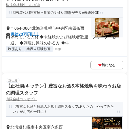
株式会社和牛いしざき
◎残業代別途支給＊馴染みやすい職場が売り⭐未経験OK
〒064-0804北海道札幌市中央区南四条西
月給23万円以上
求めている人材 ◆未経験および経験者歓迎、フリーター歓
迎、 ◆調理に興味のある方 ◆牛...
制服あり
業界未経験歓迎
+10個
気になる
正社員
【正社員/キッチン】豊富なお酒&本格焼鳥を味わうお店
の調理スタッフ
有限会社コンセプト
【豊富なお酒と焼鳥のお店】調理スタッフ/あなたの「やってみた
い」がお店の一皿に！
北海道札幌市中央区南六条西