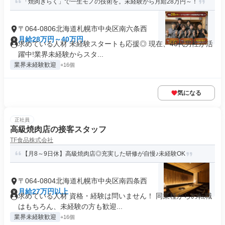
「焼肉きらく」で一生モノの技術を。未経験から月給28万円～！
〒064-0806北海道札幌市中央区南六条西
月給28万円～40万円
求めている人材 未経験スタートも応援◎ 現在、40代男性が活
躍中!業界未経験からスタ...
業界未経験歓迎
+16個
気になる
正社員
高級焼肉店の接客スタッフ
TF食品株式会社
【月8～9日休】高級焼肉店◎充実した研修が自慢♪未経験OK
〒064-0804北海道札幌市中央区南四条西
月給27万円以上
求めている人材 資格・経験は問いません！ 同業種からの転職
はもちろん、未経験の方も歓迎...
業界未経験歓迎
+16個