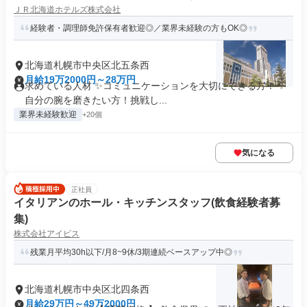
ＪＲ北海道ホテルズ株式会社
経験者・調理師免許保有者歓迎◎／業界未経験の方もOK◎
北海道札幌市中央区北五条西
月給19万2000円～28万円
求めている人材 ✨コミュニケーションを大切にできる方！ ✨
自分の腕を磨きたい方！挑戦し...
業界未経験歓迎
+20個
気になる
正社員
イタリアンのホール・キッチンスタッフ(飲食経験者募
集)
株式会社アイビス
残業月平均30h以下/月8~9休/3期連続ベースアップ中◎
北海道札幌市中央区北四条西
月給29万円～49万2000円