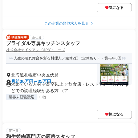
気になる
この企業の類似求人を見る
正社員
ブライダル専属キッチンスタッフ
株式会社テイクアンドギヴ・ニーズ
人生の晴れ舞台を彩る料理人／完休2日（定休あり）・賞与年3回
北海道札幌市中央区伏見
月給30万円～35万円
求めている人材 ✅高卒以上 ✅飲食店・レストラン・ホテルな
どでの調理経験がある方 （ア...
業界未経験歓迎
+10個
気になる
正社員
和牛焼肉専門店の厨房スタッフ