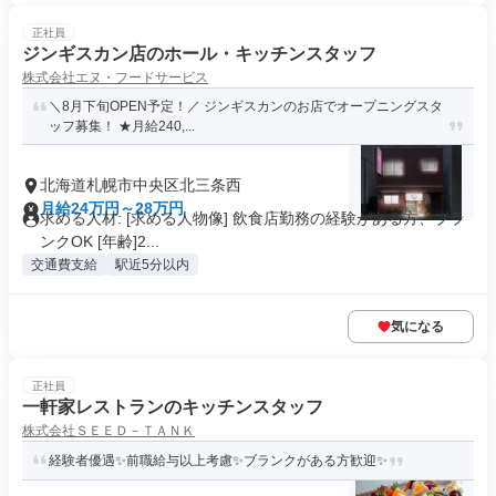
正社員
ジンギスカン店のホール・キッチンスタッフ
株式会社エヌ・フードサービス
＼8月下旬OPEN予定！／ ジンギスカンのお店でオープニングスタ
ッフ募集！ ★月給240,...
北海道札幌市中央区北三条西
月給24万円～28万円
求める人材: [求める人物像] 飲食店勤務の経験がある方、ブラ
ンクOK [年齢]2...
交通費支給
駅近5分以内
気になる
正社員
一軒家レストランのキッチンスタッフ
株式会社ＳＥＥＤ－ＴＡＮＫ
経験者優遇✨前職給与以上考慮✨ブランクがある方歓迎✨