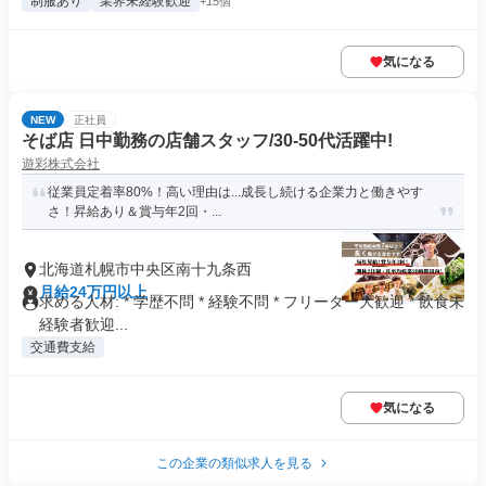
制服あり
業界未経験歓迎
+15個
気になる
NEW
正社員
そば店 日中勤務の店舗スタッフ/30-50代活躍中!
遊彩株式会社
従業員定着率80%！高い理由は...成長し続ける企業力と働きやす
さ！昇給あり＆賞与年2回・...
北海道札幌市中央区南十九条西
月給24万円以上
求める人材: * 学歴不問 * 経験不問 * フリーター大歓迎 * 飲食未
経験者歓迎...
交通費支給
気になる
この企業の類似求人を見る