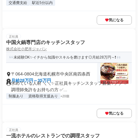
交通費支給
駅近5分以内
気になる
正社員
中国火鍋専門店のキッチンスタッフ
株式会社小肥羊ジャパン
未経験OK✨イチから知識やスキルを磨けます◎月給28万円～❗
〒064-0804北海道札幌市中央区南四条西
月給28万円～35万円
求めている人材 ＼＼✨正社員キッチンスタッフ募集✨／／ ✅
調理師免許をお持ちの方 ✅...
制服あり
資格取得支援あり
+20個
気になる
正社員
一流ホテルのレストランでの調理スタッフ