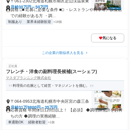
〒061-2302北海道札幌市南区定山渓温泉東
月給30万円～50万円
資格 □■ 応募に必要な条件 ■□ ・レストランや料亭等、飲食店
での経験がある方 ・調...
制服あり
業界未経験歓迎
+18個
気になる
この企業の類似求人を見る
正社員
フレンチ・洋食の副料理長候補(スーシェフ)
マスダプランニング株式会社
料理長の右腕として経営・マネジメントを掴む。
〒064-0953北海道札幌市中央区宮の森三条
月給31万9800円～35万円
応募資格 年間休日120日以上！ 【必須】 ◆調理師免許をお持
ちの方 ◆調理の実務経験...
車通勤OK
経験者歓迎
+1個