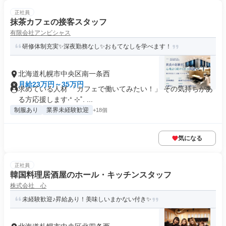
正社員
抹茶カフェの接客スタッフ
有限会社アンビシャス
研修体制充実✨深夜勤務なし✨おもてなしを学べます！
北海道札幌市中央区南一条西
月給23万円～35万円
求めている人材 「カフェで働いてみたい！」 その気持ちがあ
る方応援します‧⁺ ⊹˚. ...
制服あり
業界未経験歓迎
+18個
気になる
正社員
韓国料理居酒屋のホール・キッチンスタッフ
株式会社 心
未経験歓迎♪昇給あり！美味しいまかない付き✨