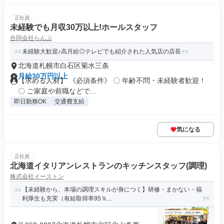
正社員
未経験でも月収30万以上!ホールスタッフ
合同会社らんぷ
未経験大歓迎♪高月給◎テレビでも紹介された人気店の店長
北海道札幌市白石区菊水三条
月給30万円以上
【求める人材】 《必須条件》 〇 年齢不問・未経験者歓迎！
〇 ご家庭や前職などで...
即日勤務OK
交通費支給
気になる
正社員
北海道イタリアンレストランのキッチンスタッフ(調理)
株式会社イーストン
【未経験から、本場の調理スキルが身につく】研修・まかない・福
利厚生も充実（有給取得率95％...