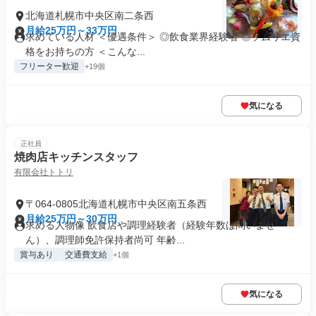
北海道札幌市中央区南二条西
月給25万円～33万円
求めている人材 ＜優遇条件＞ ◎飲食業界経験者 ◎ソムリエ資
格をお持ちの方 ＜こんな...
フリーター歓迎
+19個
気になる
正社員
焼肉店キッチンスタッフ
有限会社トトリ
〒064-0805北海道札幌市中央区南五条西
月給25万円～30万円
求める人物像 飲食店や調理経験者（経験年数は問いませ
ん）、調理師免許保持者尚可 年齢...
賞与あり
交通費支給
+1個
気になる