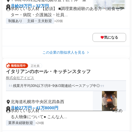
月給29万円～32万円
求めている人材 【必須】 ■調理業務経験のある方 （給食セン
ター・病院・介護施設・社員...
制服あり
主婦・主夫歓迎
+20個
気になる
この企業の類似求人を見る
正社員
イタリアンのホール・キッチンスタッフ
株式会社アイビス
残業月平均30h以下/月8~9休/3期連続ベースアップ中◎
北海道札幌市中央区北四条西
月給27万円～41万8000円
求めている人材 ――――――――――――――――― ●求め
る人物像について● こんな人...
業界未経験歓迎
+24個