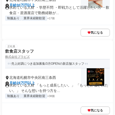
月給30万円以上
求めている人材 ・学歴不問 ・即戦力として活躍したい方 ・飲
食店・居酒屋店で勤務経験が...
制服あり
業界未経験歓迎
+17個
気になる
正社員
飲食店スタッフ
株式会社ブラビズ
売上好調につき追加募集/3月OPENの新店舗スタッフ
北海道札幌市中央区南三条西
月給28万円以上
求めている人材 「もっと成長したい。」 「もっと評価された
い。」 そんな想いを持つ方を...
制服あり
業界未経験歓迎
+38個
気になる