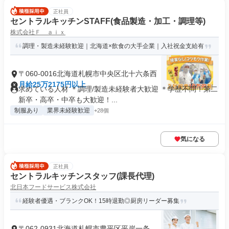
正社員
セントラルキッチンSTAFF(食品製造・加工・調理等)
株式会社Ｆ ａｉｘ
調理・製造未経験歓迎｜北海道×飲食の大手企業｜入社祝金支給有
〒060-0016北海道札幌市中央区北十六条西
月給25万2175円以上
求めている人材 ＊調理/製造未経験者大歓迎 ＊学歴不問！第二
新卒・高卒・中卒も大歓迎！...
制服あり
業界未経験歓迎
+28個
気になる
正社員
セントラルキッチンスタッフ(課長代理)
北日本フードサービス株式会社
経験者優遇・ブランクOK！15時退勤◎厨房リーダー募集
〒062-0931北海道札幌市豊平区平岸一条