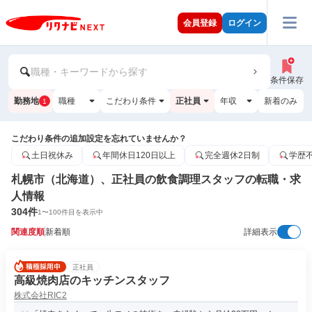
会員登録
ログイン
職種・キーワードから探す
条件保存
勤務地
職種
こだわり条件
正社員
年収
新着のみ
1
こだわり条件の追加設定を忘れていませんか？
土日祝休み
年間休日120日以上
完全週休2日制
学歴
札幌市（北海道）、正社員の飲食調理スタッフの転職・求
人情報
304
件
1
〜
100
件目を表示中
関連度順
新着順
詳細表示
正社員
高級焼肉店のキッチンスタッフ
株式会社RIC2