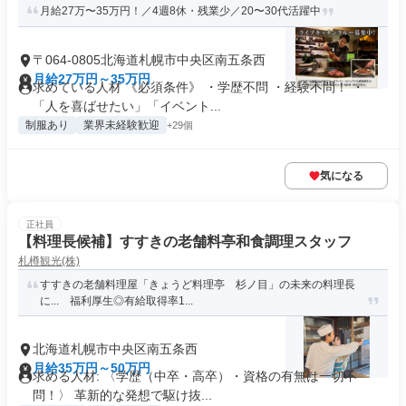
月給27万〜35万円！／4週8休・残業少／20〜30代活躍中
〒064-0805北海道札幌市中央区南五条西
月給27万円～35万円
求めている人材 《必須条件》 ・学歴不問 ・経験不問！ ・
「人を喜ばせたい」「イベント...
制服あり
業界未経験歓迎
+29個
気になる
正社員
【料理長候補】すすきの老舗料亭和食調理スタッフ
札樽観光(株)
すすきの老舗料理屋「きょうど料理亭 杉ノ目」の未来の料理長
に... 福利厚生◎有給取得率1...
北海道札幌市中央区南五条西
月給35万円～50万円
求める人材: 〈学歴（中卒・高卒）・資格の有無は一切不
問！〉 革新的な発想で駆け抜...