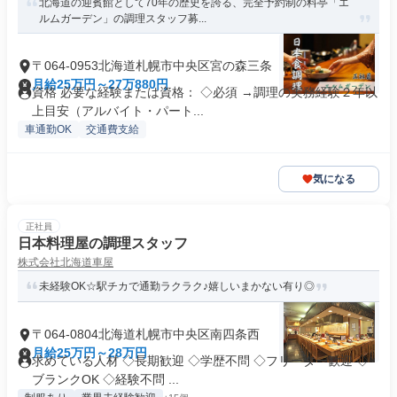
北海道の迎賓館として70年の歴史を誇る、完全予約制の料亭「エ
ルムガーデン」の調理スタッフ募...
〒064-0953北海道札幌市中央区宮の森三条
月給25万円～27万880円
資格 必要な経験または資格： ◇必須 →調理の実務経験２年以
上目安（アルバイト・パート...
車通勤OK
交通費支給
気になる
正社員
日本料理屋の調理スタッフ
株式会社北海道車屋
未経験OK☆駅チカで通勤ラクラク♪嬉しいまかない有り◎
〒064-0804北海道札幌市中央区南四条西
月給25万円～28万円
求めている人材 ◇長期歓迎 ◇学歴不問 ◇フリーター歓迎 ◇
ブランクOK ◇経験不問 ...