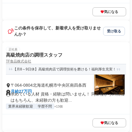
気になる
この条件を保存して、新着求人を受け取りませ
受け取る
んか？
正社員
高級焼肉店の調理スタッフ
TF食品株式会社
【月8～9日休】高級焼肉店で調理技術を磨ける！福利厚生充実！
〒064-0804北海道札幌市中央区南四条西
月給27万円
求めている人材 資格・経験は問いません！ 同業種からの転職
はもちろん、未経験の方も歓迎...
業界未経験歓迎
学歴不問
+13個
気になる