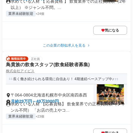
求めている人材 【 応募資格 】 飲食業界での正社員経験（2年
以上） ※ジャンル不問。...
業界未経験歓迎
+24個
気になる
この企業の類似求人を見る
正社員
鳥貴族の飲食スタッフ(飲食経験者募集)
株式会社アイビス
長く働き続けられる環境に自信あり！ 4期連続ベースアップ中♪
〒064-0804北海道札幌市中央区南四条西
月給29万円～49万2000円
求めている人材 【応募資格】 飲食業界での正社員経験（ジャ
ンル不問） 「お店の売上やコ...
業界未経験歓迎
+23個