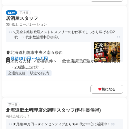
NEW
正社員
居酒屋スタッフ
(株)風土.コーポレーション
＼完全未経験歓迎／ストレスフリーのお仕事でしっかり稼げる◎2
0代・30代多数活躍中◎頑張り...
北海道札幌市中央区南五条西
月給30万円～45万円
求める人材: ＜応募条件＞ ・飲食店調理経験が2年以上ある方
・20歳以上の方（...
交通費支給
駅近5分以内
気になる
正社員
北海道郷土料理店の調理スタッフ(料理長候補)
有限会社浜っ子
★月給30万円～★インセンティブあり★40代が中心に活躍中！