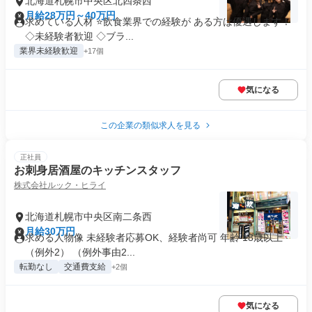
北海道札幌市中央区北四条西
月給28万円～40万円
求めている人材 ⭐飲食業界での経験が ある方は優遇します！
◇未経験者歓迎 ◇ブラ...
業界未経験歓迎
+17個
気になる
この企業の類似求人を見る
正社員
お刺身居酒屋のキッチンスタッフ
株式会社ルック・ヒライ
北海道札幌市中央区南二条西
月給30万円
求める人物像 未経験者応募OK、経験者尚可 年齢 18歳以上
（例外2） （例外事由2...
転勤なし
交通費支給
+2個
気になる