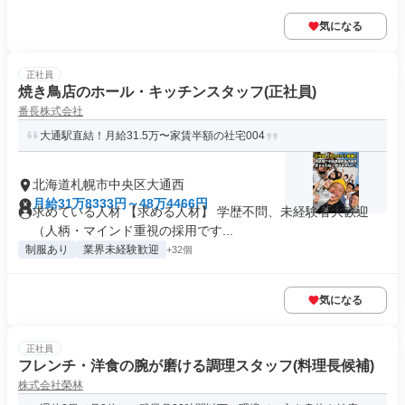
気になる
正社員
焼き鳥店のホール・キッチンスタッフ(正社員)
番長株式会社
大通駅直結！月給31.5万〜家賃半額の社宅004
北海道札幌市中央区大通西
月給31万8333円～48万4466円
求めている人材 【求める人材】 学歴不問、未経験者大歓迎
（人柄・マインド重視の採用です...
制服あり
業界未経験歓迎
+32個
気になる
正社員
フレンチ・洋食の腕が磨ける調理スタッフ(料理長候補)
株式会社榮林