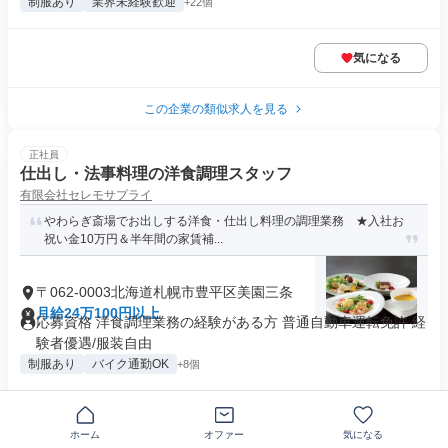
制服あり
業界未経験歓迎
+22個
気になる
この企業の類似求人を見る
正社員
仕出し・法事料理の洋食調理スタッフ
有限会社セレモサプライ
やわらぎ斎場でお出しする洋食・仕出し料理の調理業務 ★入社お
祝い金10万円＆半年間の家賃補...
〒062-0003北海道札幌市豊平区美園三条
月給24万100円以上
応募資格 洋食調理業務の経験がある方 普通自動車運転免許 経
験者優遇/服装自由
制服あり
バイク通勤OK
+8個
気になる
ホーム
オファー
気になる