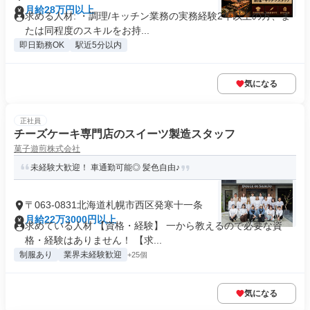
月給28万円以上
求める人材: ・調理/キッチン業務の実務経験2年以上の方、ま
たは同程度のスキルをお持...
即日勤務OK
駅近5分以内
気になる
正社員
チーズケーキ専門店のスイーツ製造スタッフ
菓子遊煎株式会社
未経験大歓迎！ 車通勤可能◎ 髪色自由♪
〒063-0831北海道札幌市西区発寒十一条
月給22万3000円以上
求めている人材 【資格・経験】 一から教えるので必要な資
格・経験はありません！ 【求...
制服あり
業界未経験歓迎
+25個
気になる