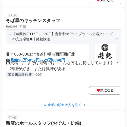
気になる
正社員
そば屋のキッチンスタッフ
株式会社遊鶴
【年間休日116日～120日】定着率98.7%！プライム上場グループ
の安定環境◆未経験歓迎
〒063-0061北海道札幌市西区西町北
月給28万5032円～29万8068円
資格 【ごまそば遊鶴では、こんな方をお待ちしています】 ・
料理が好き、または興味がある...
業界未経験歓迎
+20個
気になる
この企業の類似求人を見る
正社員
新店のホールスタッフ(おでん・炉端)