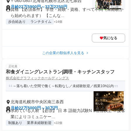
〒060-0807北海道札幌市北区北七条西
月給22万5900円～33万2250円
資格 【必須条件】 学歴・経験・資格、すべて不問（未経験か
ら始められます） 【こんな...
歩合給あり
ランチタイム
+14個
気になる
この企業の類似求人を見る
正社員
和食ダイニングレストラン|調理・キッチンスタッフ
株式会社グラフィックホールディングス
～落ち着いた空間で働く～転勤なし／未経験歓迎／残業10h以内
北海道札幌市中央区南三条西
月給22万5000円～30万円
求めている人材 【必須】 日 本 語能力試験N 1相当以上 ※接客
業によりコミュニケー...
制服あり
業界未経験歓迎
+22個