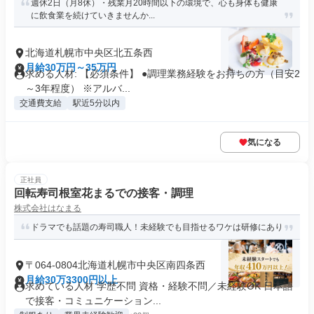
週休2日（月8休）・残業月20時間以下の環境で、心も身体も健康
に飲食業を続けていきませんか...
北海道札幌市中央区北五条西
月給30万円～35万円
求める人材: 【必須条件】 ●調理業務経験をお持ちの方（目安2
～3年程度） ※アルバ...
交通費支給
駅近5分以内
気になる
正社員
回転寿司根室花まるでの接客・調理
株式会社はなまる
ドラマでも話題の寿司職人！未経験でも目指せるワケは研修にあり
〒064-0804北海道札幌市中央区南四条西
月給30万3300円以上
求めている人材 学歴不問 資格・経験不問／未経験OK 日本語
で接客・コミュニケーション...