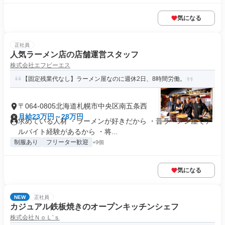
気になる
正社員
人気ラーメン店の店舗運営スタッフ
株式会社エフビーエス
【固定残業代なし】ラーメン屋なのに週休2日、8時間労働。
〒064-0805北海道札幌市中央区南五条西
月給23万円～28万円
求めている人材 ・ラーメンが好きだから ・昔ラーメン屋でア
ルバイト経験があるから ・将...
制服あり
フリーター歓迎
+9個
気になる
NEW
正社員
カジュアル鉄板焼きのオープンキッチンシェフ
株式会社ＮｏＬ’ｓ