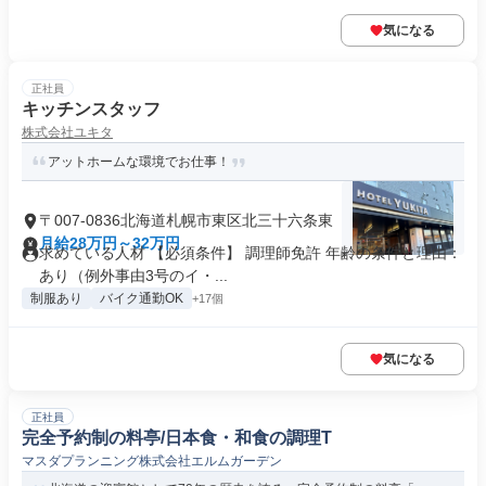
気になる
正社員
キッチンスタッフ
株式会社ユキタ
アットホームな環境でお仕事！
〒007-0836北海道札幌市東区北三十六条東
月給28万円～32万円
求めている人材 【必須条件】 調理師免許 年齢の条件と理由：
あり（例外事由3号のイ・...
制服あり
バイク通勤OK
+17個
気になる
正社員
完全予約制の料亭/日本食・和食の調理T
マスダプランニング株式会社エルムガーデン