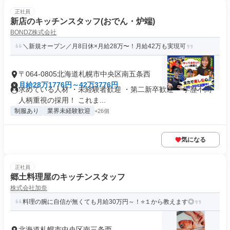
正社員
新店のキッチンスタッフ(おでん・炉端)
BONDZ株式会社
＼新規オープン／月8日休×月給28万〜！月給42万も実現可
〒064-0805北海道札幌市中央区南五条西
月給28万1776円～42万3776円
求めている人材 ・未経験者歓迎 ・第二新卒歓迎 ・学歴不問
人柄重視の採用！ これま...
制服あり
業界未経験歓迎
+26個
気になる
正社員
郷土料理屋のキッチンスタッフ
株式会社加奈
料理の腕に自信が無くても月給30万円～！⭐１から教えます◎
北海道札幌市中央区南三条西