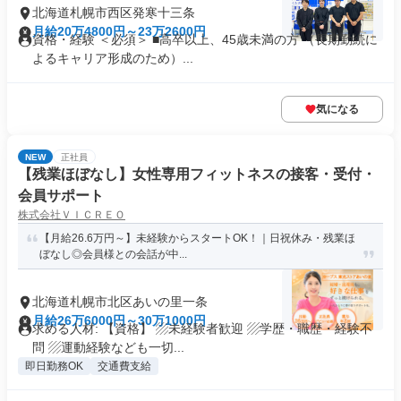
北海道札幌市西区発寒十三条
月給20万4800円～23万2600円
資格・経験 ＜必須＞ ■高卒以上、45歳未満の方 （長期勤続に
よるキャリア形成のため）...
気になる
NEW
正社員
【残業ほぼなし】女性専用フィットネスの接客・受付・
会員サポート
株式会社ＶＩＣＲＥＯ
【月給26.6万円～】未経験からスタートOK！｜日祝休み・残業ほ
ぼなし◎会員様との会話が中...
北海道札幌市北区あいの里一条
月給26万6000円～30万1000円
求める人材: 【資格】 ▨未経験者歓迎 ▨学歴・職歴・経験不
問 ▨運動経験なども一切...
即日勤務OK
交通費支給