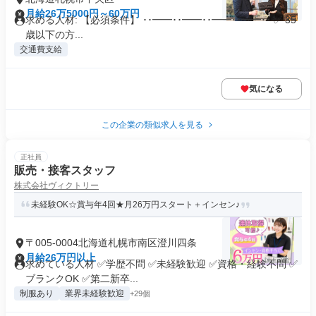
月給26万5000円～60万円
求める人材: 【必須条件】 ･･━━･･━━･･━━･･━━･･ ✅ 35
歳以下の方...
交通費支給
気になる
この企業の類似求人を見る
正社員
販売・接客スタッフ
株式会社ヴィクトリー
未経験OK☆賞与年4回★月26万円スタート＋インセン♪
〒005-0004北海道札幌市南区澄川四条
月給26万円以上
求めている人材 ✅学歴不問 ✅未経験歓迎 ✅資格・経験不問 ✅
ブランクOK ✅第二新卒...
制服あり
業界未経験歓迎
+29個