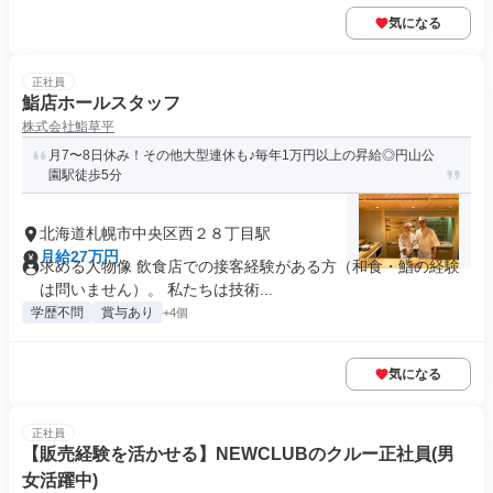
気になる
正社員
鮨店ホールスタッフ
株式会社鮨草平
月7〜8日休み！その他大型連休も♪毎年1万円以上の昇給◎円山公
園駅徒歩5分
北海道札幌市中央区西２８丁目駅
月給27万円
求める人物像 飲食店での接客経験がある方（和食・鮨の経験
は問いません）。 私たちは技術...
学歴不問
賞与あり
+4個
気になる
正社員
【販売経験を活かせる】NEWCLUBのクルー正社員(男
女活躍中)