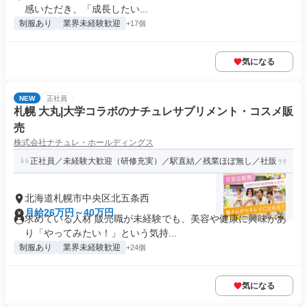
感いただき、「成長したい...
制服あり
業界未経験歓迎
+17個
気になる
NEW
正社員
札幌 大丸|大学コラボのナチュレサプリメント・コスメ販
売
株式会社ナチュレ・ホールディングス
正社員／未経験大歓迎（研修充実）／駅直結／残業ほぼ無し／社販
北海道札幌市中央区北五条西
月給26万円～40万円
求めている人材 販売職が未経験でも、美容や健康に興味があ
り「やってみたい！」という気持...
制服あり
業界未経験歓迎
+24個
気になる