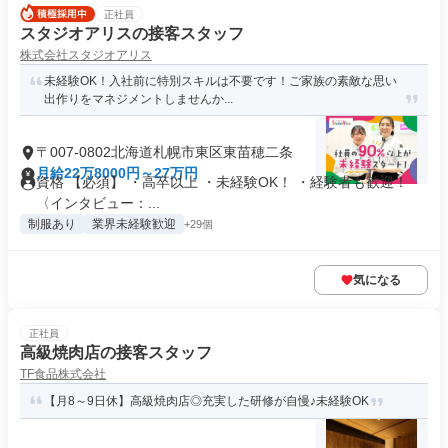
正社員
スタジオアリスの接客スタッフ
株式会社スタジオアリス
未経験OK！入社前に特別スキルは不要です！ご家族の素敵な思い
出作りをマネジメントしませんか...
〒007-0802北海道札幌市東区東苗穂二条
月給22万8000円～27万円
資格 【必須】 ・高卒以上 ・未経験OK！ ・経験者も歓迎！
〈インタビュー：...
制服あり
業界未経験歓迎
+29個
気になる
正社員
高級焼肉店の接客スタッフ
TF食品株式会社
【月8～9日休】高級焼肉店◎充実した研修が自慢♪未経験OK