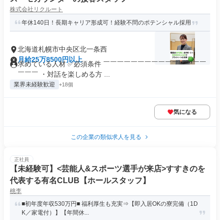
株式会社リクルート
年休140日！長期キャリア形成可！経験不問のポテンシャル採用
北海道札幌市中央区北一条西
月給25万8500円以上
求めている人材 ✅必須条件 ￣￣￣￣￣￣￣￣￣￣￣￣￣￣￣
￣￣￣ ・対話を楽しめる方 ...
業界未経験歓迎
+18個
気になる
この企業の類似求人を見る
正社員
【未経験可】<芸能人&スポーツ選手が来店>すすきのを
代表する有名CLUB【ホールスタッフ】
桃李
■初年度年収530万円■ 福利厚生も充実⇒【即入居OKの寮完備（1D
K／家電付）】【年間休...