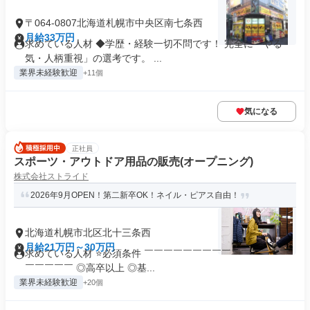
〒064-0807北海道札幌市中央区南七条西
月給33万円
求めている人材 ◆学歴・経験一切不問です！ 完全に「やる
気・人柄重視」の選考です。 ...
業界未経験歓迎
+11個
気になる
正社員
スポーツ・アウトドア用品の販売(オープニング)
株式会社ストライド
2026年9月OPEN！第二新卒OK！ネイル・ピアス自由！
北海道札幌市北区北十三条西
月給21万円～30万円
求めている人材 ⭐必須条件 ￣￣￣￣￣￣￣￣￣￣￣￣￣￣￣
￣￣￣￣￣ ◎高卒以上 ◎基...
業界未経験歓迎
+20個