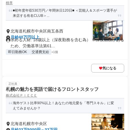
桃李
■初年度年収530万円／年間休日120日■ ＜芸能人＆スポーツ選手が
来店する有名CLUB＞...
北海道札幌市中央区南五条西
月給40万円以上
求める人材: 18歳以上（深夜勤務を含む為） ※深夜勤務がある
ため、労働基準法第61...
即日勤務OK
交通費支給
+1個
気になる
正社員
札幌の魅力を英語で届けるフロントスタッフ
株式会社ＰＩＥＣＥ
海外ゲスト比率90%以上！あなたの地元愛を「専門スキル」に変
えてみませんか？
北海道札幌市中央区
月給23万5000円～32万円