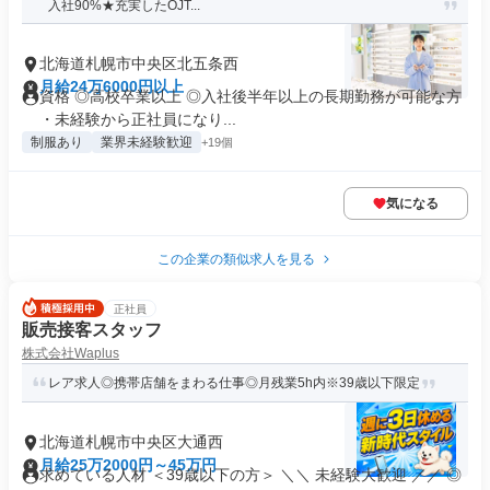
入社90%★充実したOJT...
北海道札幌市中央区北五条西
月給24万6000円以上
資格 ◎高校卒業以上 ◎入社後半年以上の長期勤務が可能な方
・未経験から正社員になり...
制服あり
業界未経験歓迎
+19個
気になる
この企業の類似求人を見る
正社員
販売接客スタッフ
株式会社Waplus
レア求人◎携帯店舗をまわる仕事◎月残業5h内※39歳以下限定
北海道札幌市中央区大通西
月給25万2000円～45万円
求めている人材 ＜39歳以下の方＞ ＼＼ 未経験大歓迎 ／／ ◎