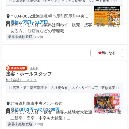
北海道の上場企業でキャリアアップを目指せる！サポート充実！
〒004-0052北海道札幌市厚別区厚別中央二
条
月給27万円～31万円
求めている人材 ◎業界は問わず、販売・接客・営業の経験が
ある方。 ◎店長などの管理職...
業界未経験歓迎
+12個
気になる
正社員
接客・ホールスタッフ
株式会社Ｆ ａｉｘ
高卒・第二新卒活躍中！入社祝金有／ネイル&ピアス可／研修充実
北海道札幌市中央区北一条西
月給28万3円～37万1000円
求めている人材 ＊飲食・接客未経験者大歓迎 ＊学歴不問！第
二新卒・高卒・中卒も大歓迎！...
業界未経験歓迎
+19個