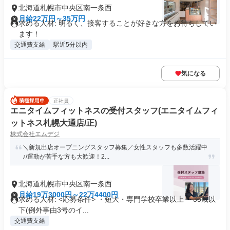
北海道札幌市中央区南一条西
月給22万円～35万円
求める人材: 明るく、接客することが好きな方をお待ちしてい
ます！
交通費支給
駅近5分以内
気になる
正社員
エニタイムフィットネスの受付スタッフ(エニタイムフィ
ットネス札幌大通店/正)
株式会社エムデジ
＼新規出店オープニングスタッフ募集／女性スタッフも多数活躍中
♪/運動が苦手な方も大歓迎！2...
北海道札幌市中央区南一条西
月給19万3000円～22万4400円
求める人材: <応募条件> ・短大・専門学校卒業以上 ・35歳以
下(例外事由3号のイ...
交通費支給