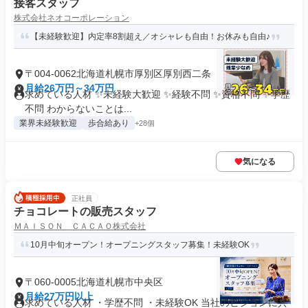
接客スタッフ
株式会社ネオコーポレーション
【未経験歓迎】内定率8割超え／オシャレも自由！お休みも自由♪
〒004-0062北海道札幌市厚別区厚別西二条
月給26万円～34万円
求めている人材 ✨未経験大歓迎 ✨経験不問 ✨資格不問 ✨学歴
不問 わからないことは...
業界未経験歓迎
歩合給あり
+28個
気になる
正社員
チョコレートの販売スタッフ
ＭＡＩＳＯＮ ＣＡＣＡＯ株式会社
10月中旬オープン！オープニングスタッフ募集！未経験OK
〒060-0005北海道札幌市中央区
月給27万円以上
求めている人材 ・学歴不問 ・未経験OK 当社のビジョンに共