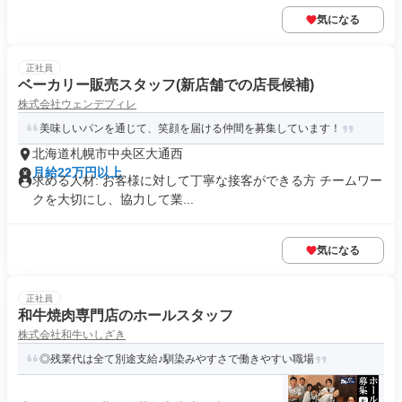
気になる
正社員
ベーカリー販売スタッフ(新店舗での店長候補)
株式会社ウェンデプィレ
美味しいパンを通じて、笑顔を届ける仲間を募集しています！
北海道札幌市中央区大通西
月給22万円以上
求める人材: お客様に対して丁寧な接客ができる方 チームワー
クを大切にし、協力して業...
気になる
正社員
和牛焼肉専門店のホールスタッフ
株式会社和牛いしざき
◎残業代は全て別途支給♪馴染みやすさで働きやすい職場