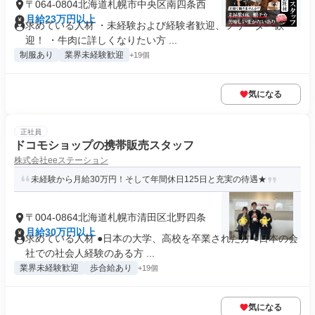
〒064-0804北海道札幌市中央区南四条西
月給23万円以上
求めている人材 ・未経験および経験者歓迎、フリーター歓
迎！ ・牛肉に詳しくなりたい方 ...
制服あり
業界未経験歓迎
+19個
気になる
正社員
ドコモショップの携帯販売スタッフ
株式会社eeステーション
未経験から月給30万円！そして年間休日125日と充実の待遇★
〒004-0864北海道札幌市清田区北野四条
月給30万円以上
求めている人材 ●日本の大学、高校を卒業された方 ●日本の会
社での社会人経験のある方 ...
業界未経験歓迎
歩合給あり
+19個
気になる