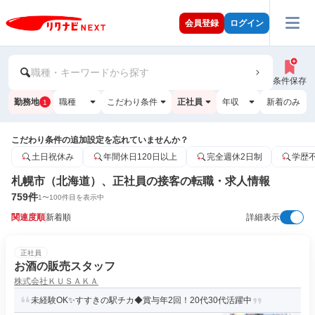
会員登録
ログイン
職種・キーワードから探す
条件保存
勤務地
職種
こだわり条件
正社員
年収
新着のみ
1
こだわり条件の追加設定を忘れていませんか？
土日祝休み
年間休日120日以上
完全週休2日制
学歴
札幌市（北海道）、正社員の接客の転職・求人情報
759
件
1
〜
100
件目を表示中
関連度順
新着順
詳細表示
正社員
お酒の販売スタッフ
株式会社ＫＵＳＡＫＡ
未経験OK✨すすきの駅チカ◆賞与年2回！20代30代活躍中