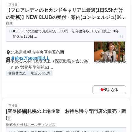
正社員
【フロアレディのセカンドキャリアに最適(1日5.5hだけ
の勤務)】NEW CLUBの受付・案内(コンシェルジュ)※2
桃李
0代/30代の元キャストが活躍中
■1日5.5hの勤務で月給42万5000円（初年度年収510万円以上）■年
間休日120日 ...
北海道札幌市中央区南五条西
月給42万5000円以上
求める人材: 18歳以上（深夜勤務を含む為） ※深夜勤務がある
ため 労働基準法第61...
交通費支給
駅近5分以内
気になる
正社員
|店長候補|札幌の上場企業 お持ち帰り専門店の販売・調
理
株式会社伸和ホールディングス