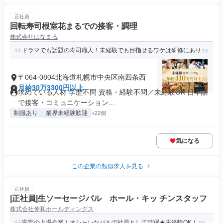
正社員
回転寿司根室花まるでの接客・調理
株式会社はなまる
ドラマでも話題の寿司職人！未経験でも目指せるワケは研修にあり
〒064-0804北海道札幌市中央区南四条西
月給30万3300円以上
求めている人材 学歴不問 資格・経験不問／未経験OK 日本語
で接客・コミュニケーション...
制服あり
業界未経験歓迎
+22個
気になる
この企業の類似求人を見る
正社員
|正社員|生ソーセージバル ホール・キッ チンスタッフ
株式会社伸和ホールディングス
安定の上場企業！オシャレなバルで社員として活躍★未経験OK！