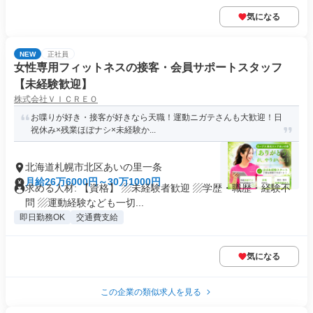
気になる
NEW
正社員
女性専用フィットネスの接客・会員サポートスタッフ
【未経験歓迎】
株式会社ＶＩＣＲＥＯ
お喋りが好き・接客が好きなら天職！運動ニガテさんも大歓迎！日
祝休み×残業ほぼナシ×未経験か...
北海道札幌市北区あいの里一条
月給26万6000円～30万1000円
求める人材: 【資格】 ▨未経験者歓迎 ▨学歴・職歴・経験不
問 ▨運動経験なども一切...
即日勤務OK
交通費支給
気になる
この企業の類似求人を見る