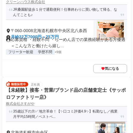
クリーンハウス株式会社
JR桑園駅徒歩１分で通勤便利！仕事終わりに買い物して帰る、な
んてことも♪
〒060-0008北海道札幌市中央区北八条西
月給22万7000円～25万円
応募資格 ・経験不問 ・らーめん店での業務経験がある方優遇
＜こんな方と働けたら嬉し...
フリーター歓迎
学歴不問
+9個
気になる
正社員
【未経験】接客・営業/ブランド品の店舗査定士《サッポ
ロファクトリー店》
株式会社さすがや
35歳以下の方✅ 地方革命！【✨口コミ評価4.9✨】転勤なし／残業
月平均15時間／ベストベ...
北海道札幌市中央区