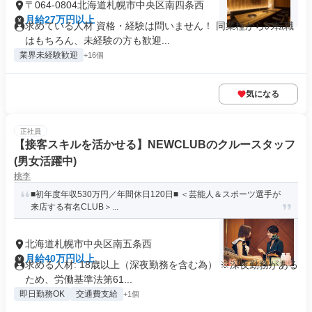
〒064-0804北海道札幌市中央区南四条西
月給27万円以上
求めている人材 資格・経験は問いません！ 同業種からの転職
はもちろん、未経験の方も歓迎...
業界未経験歓迎
+16個
気になる
正社員
【接客スキルを活かせる】NEWCLUBのクルースタッフ
(男女活躍中)
桃李
■初年度年収530万円／年間休日120日■ ＜芸能人＆スポーツ選手が
来店する有名CLUB＞...
北海道札幌市中央区南五条西
月給40万円以上
求める人材: 18歳以上（深夜勤務を含む為） ※深夜勤務がある
ため、労働基準法第61...
即日勤務OK
交通費支給
+1個