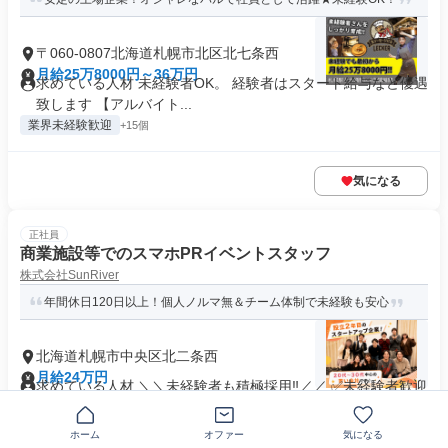
〒060-0807北海道札幌市北区北七条西
月給25万8000円～36万円
求めている人材 未経験者OK。 経験者はスタート給与など優遇
致します 【アルバイト...
業界未経験歓迎
+15個
気になる
正社員
商業施設等でのスマホPRイベントスタッフ
株式会社SunRiver
年間休日120日以上！個人ノルマ無＆チーム体制で未経験も安心
北海道札幌市中央区北二条西
月給24万円
求めている人材 ＼＼未経験者も積極採用‼／／ ✅未経験者歓迎
✅要普通運転免許(AT限...
制服あり
業界未経験歓迎
+26個
ホーム
オファー
気になる