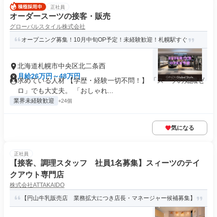
正社員
オーダースーツの接客・販売
グローバルスタイル株式会社
オープニング募集！10月中旬OP予定！未経験歓迎！札幌駅すぐ
北海道札幌市中央区北二条西
月給26万円～48万円
求めている人材 【学歴・経験一切不問！】 「スーツの知識ゼ
ロ」でも大丈夫。 「おしゃれ...
業界未経験歓迎
+24個
気になる
正社員
【接客、調理スタッフ 社員1名募集】スィーツのテイ
クアウト専門店
株式会社ATTAKAIDO
【円山牛乳販売店 業務拡大につき店長・マネージャー候補募集】