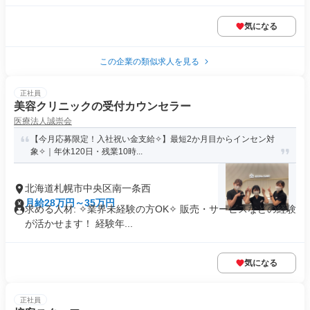
気になる
この企業の類似求人を見る
正社員
美容クリニックの受付カウンセラー
医療法人誠崇会
【今月応募限定！入社祝い金支給✧】最短2か月目からインセン対
象✧｜年休120日・残業10時...
北海道札幌市中央区南一条西
月給28万円～35万円
求める人材: ✧業界未経験の方OK✧ 販売・サービスなどの経験
が活かせます！ 経験年...
気になる
正社員