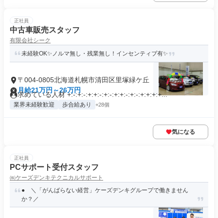
正社員
中古車販売スタッフ
有限会社シーク
未経験OK✨ノルマ無し・残業無し！インセンティブ有✨
〒004-0805北海道札幌市清田区里塚緑ケ丘
月給21万円～26万円
求めている人材 +:-:+:-:+:+:-:+:-:+:+:-:+:-:+:+:+:+...
業界未経験歓迎
歩合給あり
+28個
気になる
正社員
PCサポート受付スタッフ
㈱ケーズデンキテクニカルサポート
● ＼「がんばらない経営」ケーズデンキグループで働きません
か？／