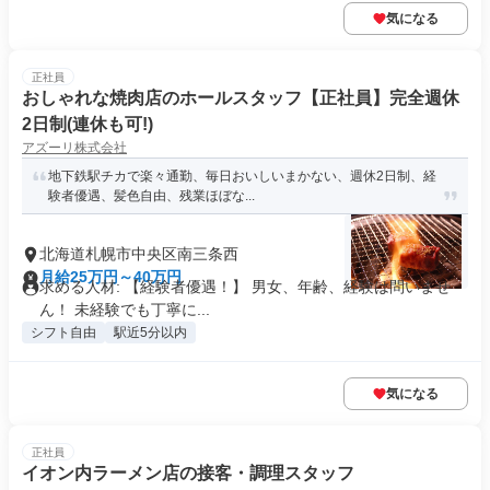
気になる
正社員
おしゃれな焼肉店のホールスタッフ【正社員】完全週休
2日制(連休も可!)
アズーリ株式会社
地下鉄駅チカで楽々通勤、毎日おいしいまかない、週休2日制、経
験者優遇、髪色自由、残業ほぼな...
北海道札幌市中央区南三条西
月給25万円～40万円
求める人材: 【経験者優遇！】 男女、年齢、経験は問いませ
ん！ 未経験でも丁寧に...
シフト自由
駅近5分以内
気になる
正社員
イオン内ラーメン店の接客・調理スタッフ