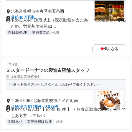
北海道札幌市中央区南五条西
月給40万円以上
求める人材: 18歳以上（深夜勤務を含む為） ※深夜勤務がある
ため、労働基準法第61...
即日勤務OK
交通費支給
+1個
気になる
正社員
ミスタードーナツの製造&店舗スタッフ
長山食糧工業株式会社
選べる働き方✅生活スタイルに合わせて働くミスド♪
〒063-0062北海道札幌市西区西町南
月給15万8125円～30万円
求めている人材 【 応 募 条 件 】 ・飲食店勤務の経験が少しで
もある方 →アルバ...
制服あり
業界未経験歓迎
+26個