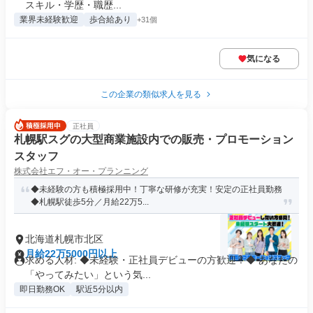
スキル・学歴・職歴...
業界未経験歓迎
歩合給あり
+31個
気になる
この企業の類似求人を見る
正社員
札幌駅スグの大型商業施設内での販売・プロモーション
スタッフ
株式会社エフ・オー・プランニング
◆未経験の方も積極採用中！丁寧な研修が充実！安定の正社員勤務
◆札幌駅徒歩5分／月給22万5...
北海道札幌市北区
月給22万5000円以上
求める人材: ◆未経験・正社員デビューの方歓迎！◆ あなたの
「やってみたい」という気...
即日勤務OK
駅近5分以内