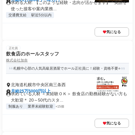
求める人材: 【このような経験・志向が活かせます】 * 英語を
使った接客や案内業務...
交通費支給
駅近5分以内
気になる
正社員
飲食店のホールスタッフ
株式会社加奈
札幌中心部の人気高級居酒屋でホール正社員に！経験・資格不要⭐
北海道札幌市中央区南三条西
月給25万5000円以上
求めている人材 ＜未経験ＯＫ＞ 飲食店の勤務経験がない方も
大歓迎＊ 20～50代のスタ...
制服あり
業界未経験歓迎
+15個
気になる