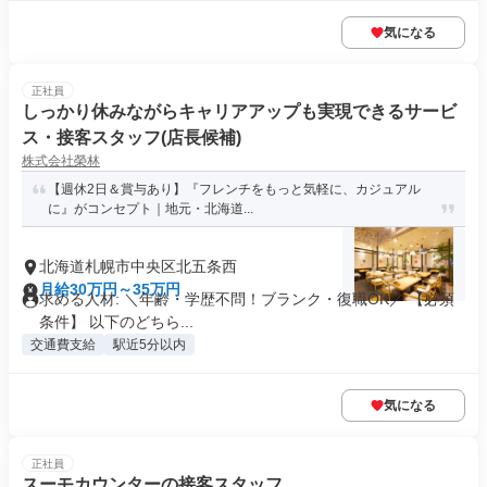
気になる
正社員
しっかり休みながらキャリアアップも実現できるサービ
ス・接客スタッフ(店長候補)
株式会社榮林
【週休2日＆賞与あり】『フレンチをもっと気軽に、カジュアル
に』がコンセプト｜地元・北海道...
北海道札幌市中央区北五条西
月給30万円～35万円
求める人材: ＼年齢・学歴不問！ブランク・復職OK／ 【必須
条件】 ​以下のどちら...
交通費支給
駅近5分以内
気になる
正社員
スーモカウンターの接客スタッフ