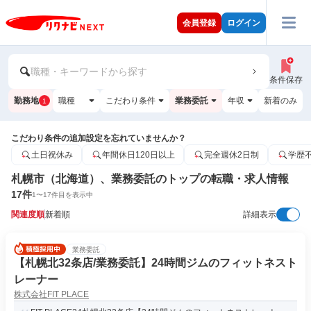
会員登録
ログイン
職種・キーワードから探す
条件保存
勤務地
職種
こだわり条件
業務委託
年収
新着のみ
1
こだわり条件の追加設定を忘れていませんか？
土日祝休み
年間休日120日以上
完全週休2日制
学歴
札幌市（北海道）、業務委託のトップの転職・求人情報
17
件
1
〜
17
件目を表示中
関連度順
新着順
詳細表示
業務委託
【札幌北32条店/業務委託】24時間ジムのフィットネスト
レーナー
株式会社FIT PLACE