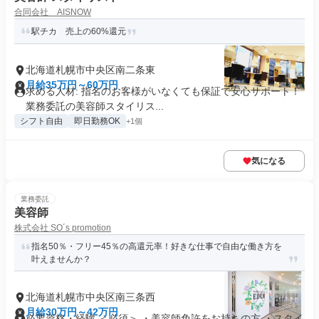
合同会社 AISNOW
駅チカ 売上の60%還元
北海道札幌市中央区南二条東
月給35万円～60万円
求める人材: 指名のお客様がいなくても保証で安心サポート！
業務委託の美容師スタイリス...
シフト自由
即日勤務OK
+1個
気になる
業務委託
美容師
株式会社 SO´s promotion
指名50％・フリー45％の高還元率！好きな仕事で自由な働き方を
叶えませんか？
北海道札幌市中央区南三条西
月給30万円～42万円
必要資格・経験 ＜必須＞ ・美容師免許をお持ちの方 ・スタイ