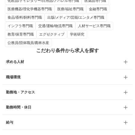
化粧品/トイレタリー/日用品/アパレル専門職
医薬品専門職
医療機器/理化学機器専門職
医療/福祉専門職
金融専門職
食品/香料/飼料専門職
出版/メディア/芸能/エンタメ専門職
インフラ専門職
交通/運輸/物流専門職
人材サービス専門職
教育/保育専門職
エグゼクティブ
学術研究
公務員/団体職員/農林水産
こだわり条件から求人を探す
求める人材
職場環境
勤務地・アクセス
勤務時間・休日
給与