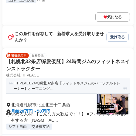
主婦・主夫歓迎
+11個
気になる
この条件を保存して、新着求人を受け取りませ
受け取る
んか？
業務委託
【札幌北32条店/業務委託】24時間ジムのフィットネスイ
ンストラクター
株式会社FIT PLACE
FIT PLACE24札幌北32条店【フィットネスジムのパーソナルトレ
ーナー】オープニング...
北海道札幌市北区北三十二条西
月給20万円～50万円
求める人材: 【こんな方大歓迎です！】 ■フィットネス資格を
有する方（NASM、AC...
シフト自由
交通費支給