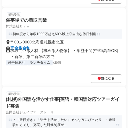
業務委託
催事場での買取営業
株式会社Ｅｖｏ
初年度から年収1000万超え60%以上◎自由な休日制度
〒001-0000北海道札幌市北区
完全歩合制
求めている人材 【求める人物像】 ・学歴不問(中卒/高卒OK)
・新卒、第二新卒の方で...
歩合給あり
ランチタイム
+20個
気になる
業務委託
(札幌)外国語を活かす仕事|英語・韓国語対応ツアーガイ
ド募集
合同会社ジェイツアーストーリー
・「旅行好き」「語学を活かしたい」そんな方にぴったり ・未経
験の方でも、充実した研修制度が...