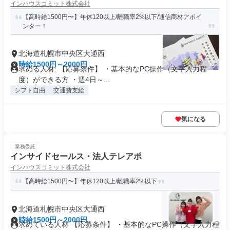
インハウスコミット株式会社
【高時給1500円〜】年休120以上/離職率2%以下/通信商材アポイ
ンター！
北海道札幌市中央区大通西
時給1500円～2000円
求める人材: 【応募条件】 ・基本的なPC操作（文字入力程
度）ができる方 ・週4日～...
シフト自由
交通費支給
気になる
業務委託
インサイドセールス・法人テレアポ
インハウスコミット株式会社
【高時給1500円〜】年休120以上/離職率2%以下
北海道札幌市中央区大通西
時給1500円～2000円
求めている人材 【応募条件】 ・基本的なPC操作（文字入力程