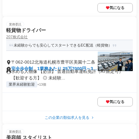
気になる
業務委託
軽貨物ドライバー
207株式会社
未経験からでも安心してスタートできるEC配送（軽貨物）
〒062-0012北海道札幌市豊平区美園十二条
完全歩合制 1業務あたり 29万7000円～36
求める人物像 【必須】 普通自動車運転免許（AT限定可）
万3000円（15,000円（税込）/日 -1分）
【歓迎する方】 ◎ 未経験...
業界未経験歓迎
+13個
気になる
この企業の類似求人を見る
業務委託
美容師 スタイリスト