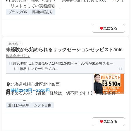
リストとしての実務経験...
ブランクOK
長期休暇あり
気になる
業務委託
未経験から始められるリラクゼーションセラピスト/mls
株式会社りらく
週30時間以上で最低収入1時間2,340円〜！85％が未経験スター
ト！無料トレで一生モノの...
北海道札幌市北区北七条西
時給2340円～3510円
求める人材: 【資格・経験は一切不問です！】 ✅必須条件 ━━
━━━...
週1日からOK
シフト自由
気になる