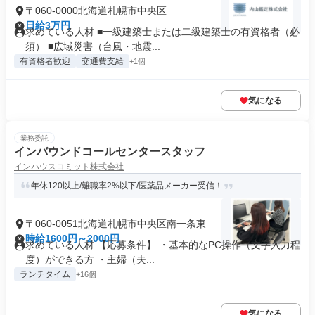
〒060-0000北海道札幌市中央区
日給3万円
求めている人材 ■一級建築士または二級建築士の有資格者（必
須） ■広域災害（台風・地震...
有資格者歓迎
交通費支給
+1個
気になる
業務委託
インバウンドコールセンタースタッフ
インハウスコミット株式会社
年休120以上/離職率2%以下/医薬品メーカー受信！
〒060-0051北海道札幌市中央区南一条東
時給1600円～2000円
求めている人材 【応募条件】 ・基本的なPC操作（文字入力程
度）ができる方 ・主婦（夫...
ランチタイム
+16個
気になる