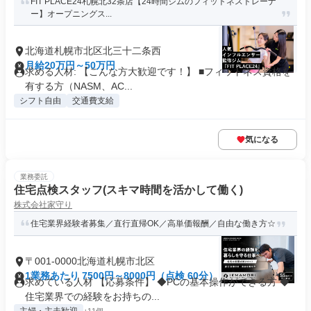
FIT PLACE24札幌北32条店【24時間ジムのフィットネストレーナ
ー】オープニングス...
北海道札幌市北区北三十二条西
月給20万円～50万円
求める人材: 【こんな方大歓迎です！】 ■フィットネス資格を
有する方（NASM、AC...
シフト自由
交通費支給
気になる
業務委託
住宅点検スタッフ(スキマ時間を活かして働く)
株式会社家守り
住宅業界経験者募集／直行直帰OK／高単価報酬／自由な働き方☆
〒001-0000北海道札幌市北区
1業務あたり 7500円～8000円（点検 60分）
求めている人材 【応募条件】 ◆PCの基本操作ができる方 ◆
住宅業界での経験をお持ちの...