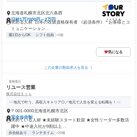
北海道札幌市北区北六条西
日給1万7000円～2万円
求める人材: 日本の在留資格保有者 《必須条件》 * お客様とコ
ミュニケーション...
週1日からOK
シフト自由
+2個
気になる
この企業の類似求人を見る
業務委託
リユース営業
株式会社Ｅｖｏ
地元で叶う、高収入キャリア◎／地元で人生を変える転職を！
〒001-0000北海道札幌市北区
完全歩合制
求めている人材 ★未経験スタート歓迎 ★女性リーダー多数活
躍中 ★中途入社が9割以上 ...
歩合給あり
ランチタイム
+20個