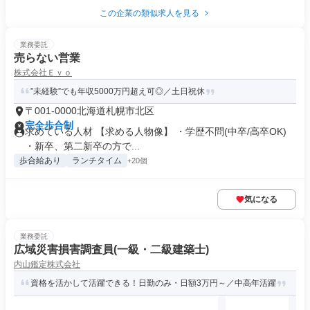
この企業の類似求人を見る
業務委託
売らない営業
株式会社Ｅｖｏ
”未経験”でも年収5000万円超え可◎／土日祝休
〒001-0000北海道札幌市北区
完全歩合制
求めている人材 【求める人物像】 ・学歴不問(中卒/高卒OK)
・新卒、第二新卒の方で...
歩合給あり
ランチタイム
+20個
気になる
業務委託
広域災害損害調査員(一級・二級建築士)
内山鑑定株式会社
資格を活かして活躍できる！日勤のみ・日額3万円～／中高年活躍