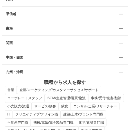
甲信越
東海
関西
中国・四国
九州・沖縄
職種から求人を探す
営業
企画/マーケティング/カスタマーサクセス/サポート
コーポレートスタッフ
SCM/生産管理/購買/物流
事務/受付/秘書/翻訳
小売販売/流通
サービス/接客
飲食
コンサル/士業/リサーチャー
IT
クリエイティブ/デザイン職
建築/土木/プラント専門職
不動産専門職
機械/電気/電子製品専門職
化学/素材専門職