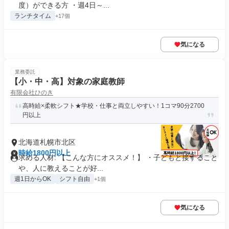
度）ができる方 ・週4日～...
ランチタイム
+17個
気になる
業務委託
【小・中・高】対象の家庭教師
有限会社ひのき
高時給×柔軟シフト★学校・仕事と両立しやすい！1コマ90分2700
円以上
北海道札幌市北区
時給1800円以上
求める人材: 【こんな方にオススメ！】 ・子どもと接すること
や、人に教えることが好...
週1日からOK
シフト自由
+1個
気になる