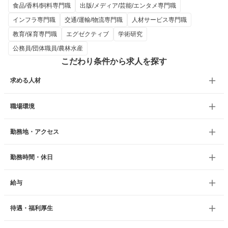
食品/香料/飼料専門職
出版/メディア/芸能/エンタメ専門職
インフラ専門職
交通/運輸/物流専門職
人材サービス専門職
教育/保育専門職
エグゼクティブ
学術研究
公務員/団体職員/農林水産
こだわり条件から求人を探す
求める人材
職場環境
勤務地・アクセス
勤務時間・休日
給与
待遇・福利厚生