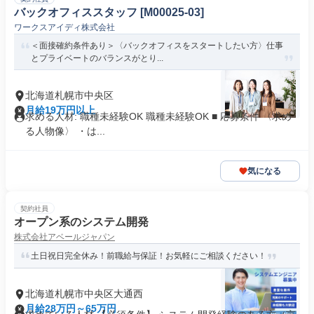
バックオフィススタッフ [M00025-03]
ワークスアイディ株式会社
＜面接確約条件あり＞〈バックオフィスをスタートしたい方〉仕事
とプライベートのバランスがとり...
北海道札幌市中央区
月給19万円以上
求める人材: 職種未経験OK 職種未経験OK ■ 応募条件 〈求め
る人物像〉 ・は...
気になる
契約社員
オープン系のシステム開発
株式会社アベールジャパン
土日祝日完全休み！前職給与保証！お気軽にご相談ください！
北海道札幌市中央区大通西
月給28万円～65万円