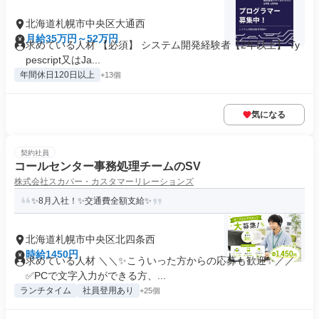
北海道札幌市中央区大通西
月給35万円～52万円
求めている人材 【必須】 システム開発経験者【2年以上】 Ty
pescript又はJa...
年間休日120日以上
+13個
気になる
契約社員
コールセンター事務処理チームのSV
株式会社スカパー・カスタマーリレーションズ
✨8月入社！✨交通費全額支給✨
北海道札幌市中央区北四条西
時給1450円
求めている人材 ＼＼✨こういった方からの応募も歓迎✨／／
✅PCで文字入力ができる方、...
ランチタイム
社員登用あり
+25個