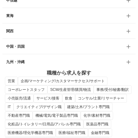
甲信越
東海
関西
中国・四国
九州・沖縄
職種から求人を探す
営業
企画/マーケティング/カスタマーサクセス/サポート
コーポレートスタッフ
SCM/生産管理/購買/物流
事務/受付/秘書/翻訳
小売販売/流通
サービス/接客
飲食
コンサル/士業/リサーチャー
IT
クリエイティブ/デザイン職
建築/土木/プラント専門職
不動産専門職
機械/電気/電子製品専門職
化学/素材専門職
化粧品/トイレタリー/日用品/アパレル専門職
医薬品専門職
医療機器/理化学機器専門職
医療/福祉専門職
金融専門職