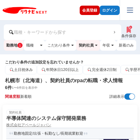
会員登録
ログイン
職種・キーワードから探す
条件保存
勤務地
職種
こだわり条件
契約社員
年収
新着のみ
1
こだわり条件の追加設定を忘れていませんか？
土日祝休み
年間休日120日以上
完全週休2日制
学歴
札幌市（北海道）、契約社員のrpaの転職・求人情報
6
件
1
〜
6
件目を表示中
関連度順
新着順
詳細表示
契約社員
半導体関連のシステム保守開発業務
株式会社アベールジャパン
勤務地固定/出張・転勤なし/長期就業歓迎