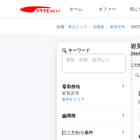
ホーム
オファー
気に
転職・求人トップ
/
北海道
/
岩見沢市
/
30
岩
キーワード
206
こだ
勤務地
岩見沢市
条件をクリア
職種
こだわり条件