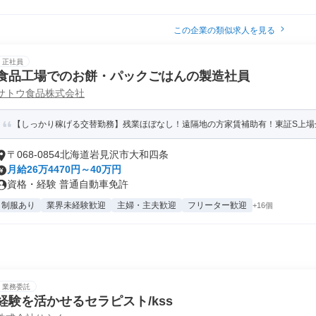
この企業の類似求人を見る
正社員
食品工場でのお餅・パックごはんの製造社員
サトウ食品株式会社
【しっかり稼げる交替勤務】残業ほぼなし！遠隔地の方家賃補助有！東証S上場
〒068-0854北海道岩見沢市大和四条
月給26万4470円～40万円
資格・経験 普通自動車免許
制服あり
業界未経験歓迎
主婦・主夫歓迎
フリーター歓迎
+16個
業務委託
経験を活かせるセラピスト/kss