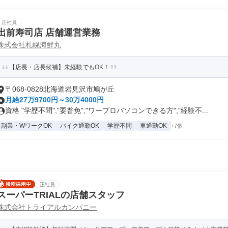
正社員
出前寿司店 店舗運営業務
株式会社札幌海鮮丸
【店長・店長候補】未経験でもOK！
〒068-0828北海道岩見沢市鳩が丘
月給27万9700円～30万4000円
資格 "学歴不問","要普免","ワープロパソコンできる方","経験不...
副業・WワークOK
バイク通勤OK
学歴不問
車通勤OK
+7個
正社員
スーパーTRIALの店舗スタッフ
株式会社トライアルカンパニー