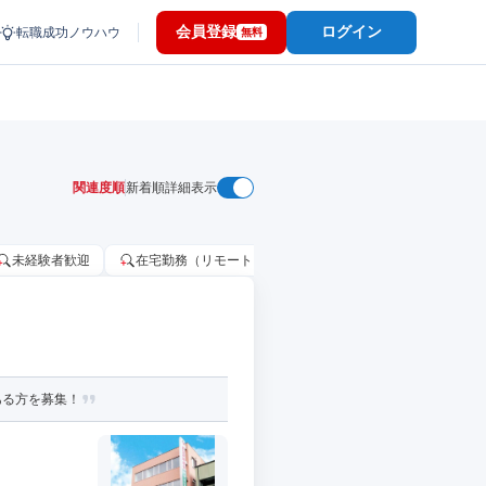
会員登録
ログイン
転職成功ノウハウ
無料
関連度順
新着順
詳細表示
未経験者歓迎
在宅勤務（リモートワーク）OK
家賃補助・住宅手当
ある方を募集！