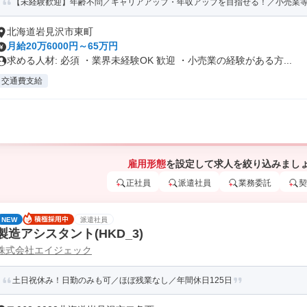
【未経験歓迎】年齢不問／キャリアアップ・年収アップを目指せる！／小売業等の
北海道岩見沢市東町
月給20万6000円～65万円
求める人材: 必須 ・業界未経験OK 歓迎 ・小売業の経験がある方...
交通費支給
雇用形態
を設定して求人を絞り込みまし
正社員
派遣社員
業務委託
契
NEW
派遣社員
製造アシスタント(HKD_3)
株式会社エイジェック
土日祝休み！日勤のみも可／ほぼ残業なし／年間休日125日