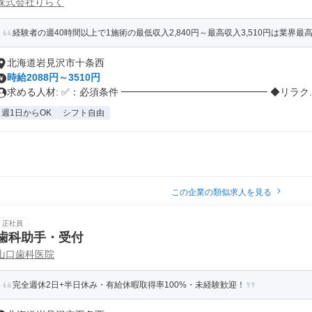
株式会社りらく
経験者の週40時間以上で1施術の最低収入2,840円～最高収入3,510円は業界最高
北海道岩見沢市十条西
時給2088円～3510円
求める人材: ✅：必須条件 ━━━━━━━━━━━━━━━ ◆リラク..
週1日からOK
シフト自由
この企業の類似求人を見る
正社員
歯科助手・受付
山口歯科医院
完全週休2日+半日休み・有給休暇取得率100%・未経験歓迎！