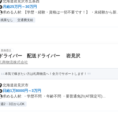
北海道岩見沢市五条西
月給25万円～30万円
求める人材: 【学歴・経験・資格は一切不要です！】 ・未経験から新..
残業なし
交通費支給
業務委託
ドライバー 配送ドライバー 岩見沢
札商物流株式会社
本気で稼ぎたい方は札商物流へ！全力でサポートします！
北海道岩見沢市
日給1万8000円～3万円
求める人材: ・学歴不問 ・年齢不問 ・要普通免許(AT限定可)...
週2・3日からOK