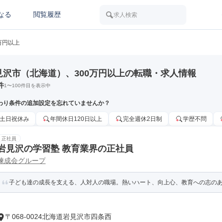
なる
閲覧履歴
求人検索
0万円以上
見沢市（北海道）、300万円以上の転職・求人情報
件
1
〜
100
件目を表示中
わり条件の追加設定を忘れていませんか？
土日祝休み
年間休日120日以上
完全週休2日制
学歴不問
正社員
岩見沢の学習塾 教育業界の正社員
練成会グループ
子ども達の成長を支える、人対人の職場。熱いハート、向上心、教育への志の
〒068-0024北海道岩見沢市四条西