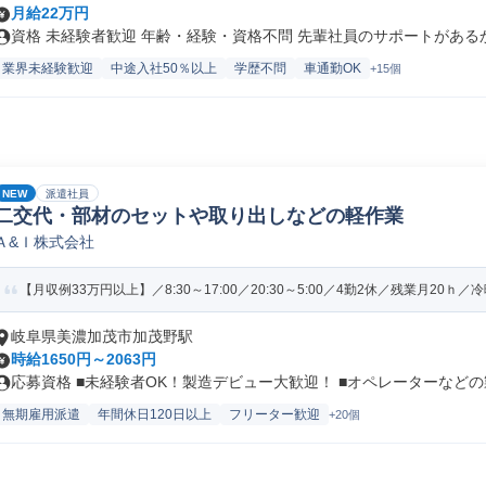
月給22万円
資格 未経験者歓迎 年齢・経験・資格不問 先輩社員のサポートがあるから
業界未経験歓迎
中途入社50％以上
学歴不問
車通勤OK
+15個
NEW
派遣社員
二交代・部材のセットや取り出しなどの軽作業
Ａ&Ｉ株式会社
【月収例33万円以上】／8:30～17:00／20:30～5:00／4勤2休／残業月20ｈ／冷暖
岐阜県美濃加茂市加茂野駅
時給1650円～2063円
応募資格 ■未経験者OK！製造デビュー大歓迎！ ■オペレーターなどの製.
無期雇用派遣
年間休日120日以上
フリーター歓迎
+20個