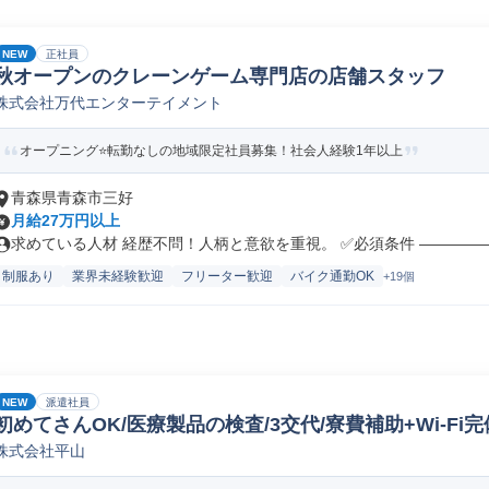
NEW
正社員
秋オープンのクレーンゲーム専門店の店舗スタッフ
株式会社万代エンターテイメント
オープニング⭐転勤なしの地域限定社員募集！社会人経験1年以上
青森県青森市三好
月給27万円以上
求めている人材 経歴不問！人柄と意欲を重視。 ✅必須条件 ――――――
制服あり
業界未経験歓迎
フリーター歓迎
バイク通勤OK
+19個
NEW
派遣社員
初めてさんOK/医療製品の検査/3交代/寮費補助+Wi-Fi完
株式会社平山