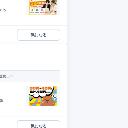
...
気になる
房...
..
気になる