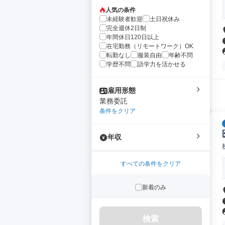
人気の条件
未経験者歓迎
土日祝休み
完全週休2日制
年間休日120日以上
在宅勤務（リモートワーク）OK
転勤なし
服装自由
年齢不問
学歴不問
語学力を活かせる
雇用形態
業務委託
条件をクリア
年収
すべての条件をクリア
新着のみ
検索