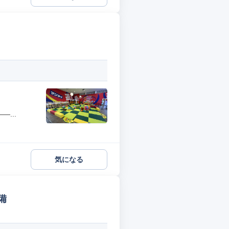
...
気になる
備