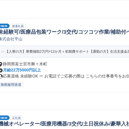
NEW
派遣社員
未経験可/医療品包装ワーク/3交代/コツコツ作業/補助付
株式会社平山
【入寮の方】寮費補助2万円×12か月＋初期費サポート【通勤の方】生活支援金2万円
静岡県富士宮市舞々木町
月給22万5000円以上
応募資格 未経験OK ー お電話でご応募の際は こちらの仕事番号をお伝.
無期雇用派遣
NEW
正社員
機械オペレーター/医療用機器/3交代/土日祝休み/豪華入