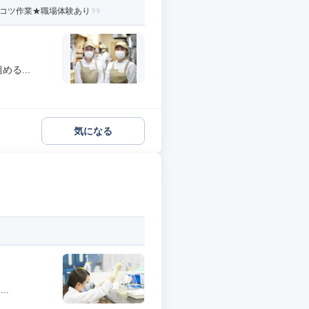
ツコツ作業★職場体験あり
る...
気になる
..