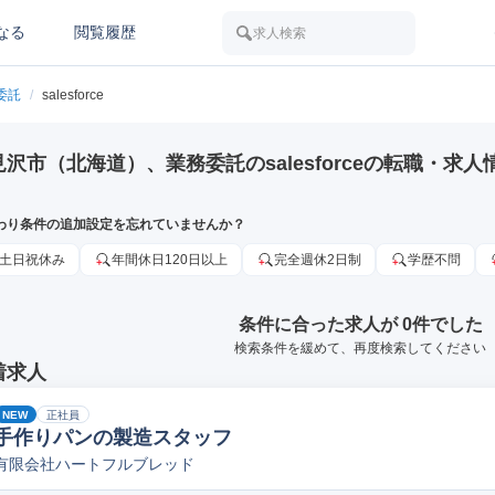
なる
閲覧履歴
求人検索
委託
/
salesforce
見沢市（北海道）、業務委託のsalesforceの転職・求人
わり条件の追加設定を忘れていませんか？
土日祝休み
年間休日120日以上
完全週休2日制
学歴不問
条件に合った求人が 0件でした
検索条件を緩めて、再度検索してください
着求人
NEW
正社員
手作りパンの製造スタッフ
有限会社ハートフルブレッド