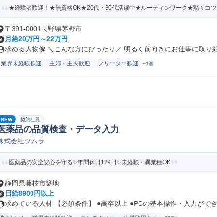
★経験者歓迎！★無資格OK★20代・30代活躍中★ルーティンワーク★黙々コ
〒391-0001長野県茅野市
月給20万円～22万円
求める人物像 ＼こんな方にぴったり／ 明るく前向きにお仕事に取り組め
業界未経験歓迎
主婦・主夫歓迎
フリーター歓迎
+4個
NEW
契約社員
医薬品の品質検査・データ入力
株式会社ツムラ
医薬品の安全安心を守る✨年間休日129日✨未経験・異業種OK
静岡県藤枝市築地
日給8900円以上
求めている人材 【必須条件】 ●高卒以上 ●PCの基本操作・入力ができ.