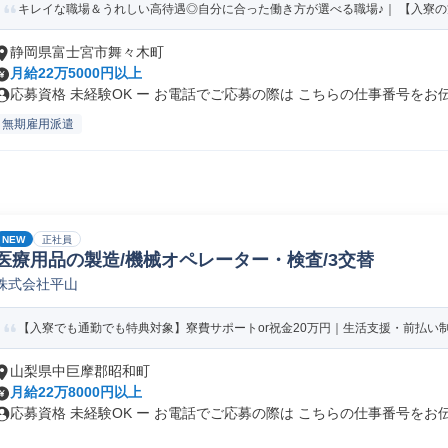
キレイな職場＆うれしい高待遇◎自分に合った働き方が選べる職場♪｜ 【入寮の方】
静岡県富士宮市舞々木町
月給22万5000円以上
応募資格 未経験OK ー お電話でご応募の際は こちらの仕事番号をお伝.
無期雇用派遣
NEW
正社員
医療用品の製造/機械オペレーター・検査/3交替
株式会社平山
【入寮でも通勤でも特典対象】寮費サポートor祝金20万円｜生活支援・前払い制度
山梨県中巨摩郡昭和町
月給22万8000円以上
応募資格 未経験OK ー お電話でご応募の際は こちらの仕事番号をお伝.