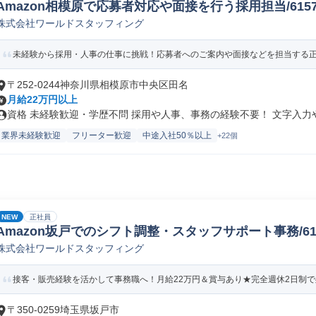
Amazon相模原で応募者対応や面接を行う採用担当/61578_
株式会社ワールドスタッフィング
未経験から採用・人事の仕事に挑戦！応募者へのご案内や面接などを担当する正社
〒252-0244神奈川県相模原市中央区田名
月給22万円以上
資格 未経験歓迎・学歴不問 採用や人事、事務の経験不要！ 文字入力やE
業界未経験歓迎
フリーター歓迎
中途入社50％以上
+22個
NEW
正社員
Amazon坂戸でのシフト調整・スタッフサポート事務/61578
株式会社ワールドスタッフィング
接客・販売経験を活かして事務職へ！月給22万円＆賞与あり★完全週休2日制で残
〒350-0259埼玉県坂戸市