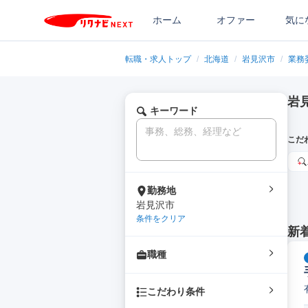
ホーム
オファー
気に
転職・求人トップ
/
北海道
/
岩見沢市
/
業務
岩
キーワード
こだ
勤務地
岩見沢市
条件をクリア
新
職種
こだわり条件