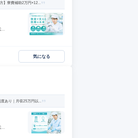
寮費補助2万円×12...
..
気になる
あり｜月収25万円以...
..