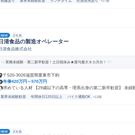
制服あり
業界未経験歓迎
ランチタイム
社員登用あり
+27個
NEW
正社員
日清食品の製造オペレーター
日清食品株式会社
実務未経験・第二新卒歓迎！土日祝休み★賞与最大８カ月分！
〒520-3026滋賀県栗東市下鈎
年俸420万円～570万円
求めている人材 【29歳以下の高専・理系出身の第二新卒歓迎】 未経験か
業界未経験歓迎
年間休日120日以上
バイク通勤OK
+12個
NEW
正社員