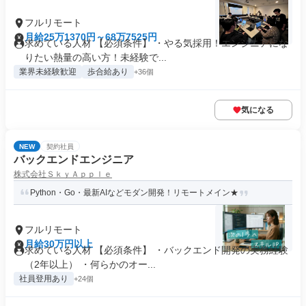
フルリモート
月給25万1370円～68万7525円
求めている人材 【必須条件】 ・やる気採用！エンジニアにな
りたい熱量の高い方！未経験で...
業界未経験歓迎
歩合給あり
+36個
気になる
NEW
契約社員
バックエンドエンジニア
株式会社ＳｋｙＡｐｐｌｅ
Python・Go・最新AIなどモダン開発！リモートメイン★
フルリモート
月給30万円以上
求めている人材 【必須条件】 ・バックエンド開発の実務経験
（2年以上） ・何らかのオー...
社員登用あり
+24個