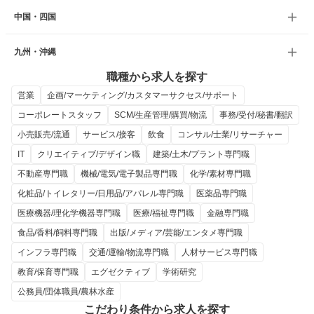
中国・四国
九州・沖縄
職種から求人を探す
営業
企画/マーケティング/カスタマーサクセス/サポート
コーポレートスタッフ
SCM/生産管理/購買/物流
事務/受付/秘書/翻訳
小売販売/流通
サービス/接客
飲食
コンサル/士業/リサーチャー
IT
クリエイティブ/デザイン職
建築/土木/プラント専門職
不動産専門職
機械/電気/電子製品専門職
化学/素材専門職
化粧品/トイレタリー/日用品/アパレル専門職
医薬品専門職
医療機器/理化学機器専門職
医療/福祉専門職
金融専門職
食品/香料/飼料専門職
出版/メディア/芸能/エンタメ専門職
インフラ専門職
交通/運輸/物流専門職
人材サービス専門職
教育/保育専門職
エグゼクティブ
学術研究
公務員/団体職員/農林水産
こだわり条件から求人を探す