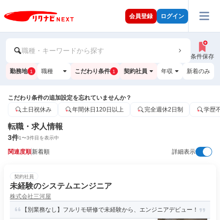
会員登録
ログイン
職種・キーワードから探す
条件保存
勤務地
職種
こだわり条件
契約社員
年収
新着のみ
1
1
こだわり条件の追加設定を忘れていませんか？
土日祝休み
年間休日120日以上
完全週休2日制
学歴
転職・求人情報
3
件
1
〜
3
件目を表示中
関連度順
新着順
詳細表示
契約社員
未経験のシステムエンジニア
株式会社三河屋
【別業務なし】フルリモ研修で未経験から、エンジニアデビュー！