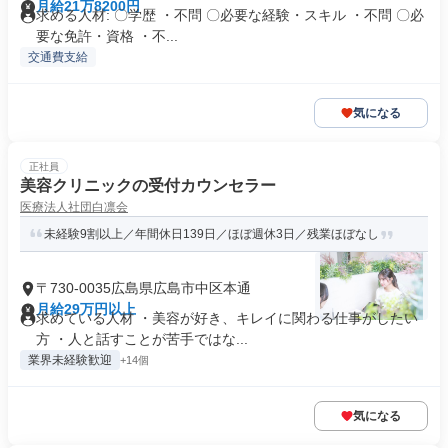
月給21万8200円
求める人材: 〇学歴 ・不問 〇必要な経験・スキル ・不問 〇必
要な免許・資格 ・不...
交通費支給
気になる
正社員
美容クリニックの受付カウンセラー
医療法人社団白凛会
未経験9割以上／年間休日139日／ほぼ週休3日／残業ほぼなし
〒730-0035広島県広島市中区本通
月給29万円以上
求めている人材 ・美容が好き、キレイに関わる仕事がしたい
方 ・人と話すことが苦手ではな...
業界未経験歓迎
+14個
気になる