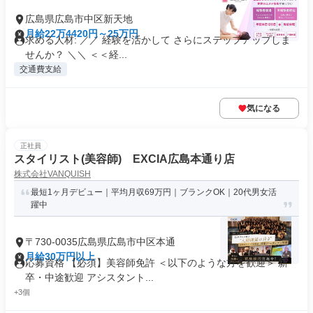
広島県広島市中区新天地
月給22万4420円～25万円
求める人材: ／／ 経験を活かして さらにステップアップしま
せんか？ ＼＼ ＜＜経...
交通費支給
気になる
正社員
スタイリスト(美容師) EXCIA広島本通り店
株式会社VANQUISH
最短1ヶ月デビュー｜平均月収69万円｜ブランクOK｜20代男女活
躍中
〒730-0035広島県広島市中区本通
月給30万円以上
応募資格 【必須】美容師免許 ＜以下のような方を歓迎＞ 新
卒・中途歓迎 アシスタント...
+3個