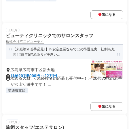
気になる
正社員
ビューティクリニックでのサロンスタッフ
株式会社不二ビユーテイ
【未経験＆若手必見♪】▷安定企業ならではの待遇充実！社割も充
実！❗️賞与&昇給あり✅手厚い...
広島県広島市中区新天地
月給20万5000円～22万円
求める人材: ＜未経験者の応募も受付中~！＞ 20代30代の若手
が沢山活躍中です！ ...
交通費支給
気になる
正社員
施術スタッフ(エステサロン)