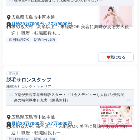
脱毛無料‼転勤&出張なし！未経験OKの美容サロン
広島県広島市中区本通
月給20万7000円～27万9000円
求める人材: "高卒以上 ・未経験OK 美容に興味がある方大歓
迎！ 職歴・転職回数も...
即日勤務OK
駅近5分以内
気になる
正社員
脱毛サロンスタッフ
株式会社コレクトキャリア
９割が美容業界未経験スタート！社会人デビューも大歓迎♪美容関
連の福利厚生も充実（脱毛無料）
広島県広島市中区本通
月給20万7000円～27万5000円
求める人材: 高卒以上 ・未経験OK 美容に興味がある方大歓
迎！ 職歴・転職回数も一...
即日勤務OK
駅近5分以内