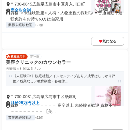
〒730-0845広島県広島市中区舟入川口町
完全歩合制
資格 ＜未経験歓迎＞人柄・人物重視の採用◎ ▼普通自動車運
転免許をお持ちの方は自家用...
業界未経験歓迎
+21個
気になる
正社員
美容クリニックのカウンセラー
医療法人社団エミナル
《未経験OK》脱毛社割／インセンティブあり／成果はしっかり評
価／残業なし／教育制度・各種休...
〒730-0031広島県広島市中区紙屋町
月給25万円以上
資格 ＝＝＝＝＝＝＝＝＝ 高卒以上 未経験者歓迎 資格不問 ＝
＝＝＝＝＝＝＝＝ 【美...
業界未経験歓迎
+22個