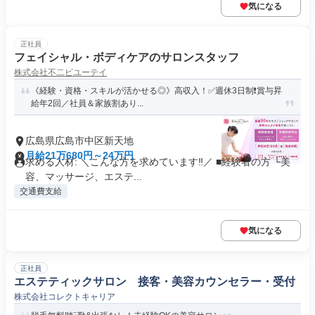
気になる
正社員
フェイシャル・ボディケアのサロンスタッフ
株式会社不二ビユーテイ
《経験・資格・スキルが活かせる◎》高収入！✅週休3日制❗️賞与昇
給年2回／社員＆家族割あり...
広島県広島市中区新天地
月給21万680円～24万円
求める人材: ＼こんな方を求めています‼／ ■経験者の方 └美
容、マッサージ、エステ...
交通費支給
気になる
正社員
エステティックサロン 接客・美容カウンセラー・受付
株式会社コレクトキャリア