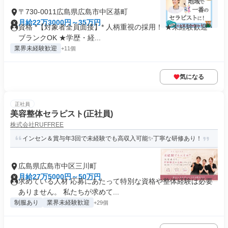
〒730-0011広島県広島市中区基町
月給22万3000円～35万円
資格 *【対象者全員面接】* 人柄重視の採用！ ★未経験歓迎・
ブランクOK ★学歴・経...
業界未経験歓迎
+11個
気になる
正社員
美容整体セラピスト(正社員)
株式会社RUFFREE
インセン＆賞与年3回で未経験でも高収入可能✨丁寧な研修あり！
広島県広島市中区三川町
月給27万5000円～50万円
求めている人材 応募にあたって特別な資格や整体経験は必要
ありません。 私たちが求めて...
制服あり
業界未経験歓迎
+29個