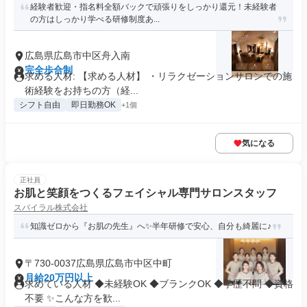
経験者歓迎・指名料全額バックで頑張りをしっかり還元！未経験者
の方はしっかり学べる研修制度あ...
広島県広島市中区舟入南
完全歩合制
求める人材: 【求める人材】 ・リラクゼーションサロンでの施
術経験をお持ちの方（経...
シフト自由
即日勤務OK
+1個
気になる
正社員
お肌と笑顔をつくるフェイシャル専門サロンスタッフ
スパイラル株式会社
知識ゼロから『お肌の先生』へ✨半年研修で安心、自分も綺麗に♪
〒730-0037広島県広島市中区中町
月給20万円以上
求めている人材 ◆未経験OK ◆ブランクOK ◆学歴不問 ◆資格
不要 ✨こんな方を歓...