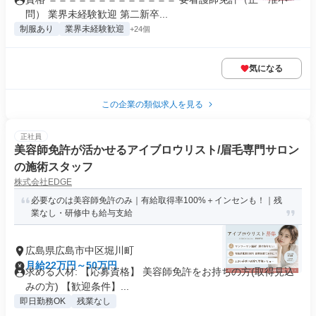
問） 業界未経験歓迎 第二新卒...
制服あり
業界未経験歓迎
+24個
気になる
この企業の類似求人を見る
正社員
美容師免許が活かせるアイブロウリスト/眉毛専門サロン
の施術スタッフ
株式会社EDGE
必要なのは美容師免許のみ｜有給取得率100%＋インセンも！｜残
業なし・研修中も給与支給
広島県広島市中区堀川町
月給22万円～50万円
求める人材: 【応募資格】 美容師免許をお持ちの方(取得見込
みの方) 【歓迎条件】...
即日勤務OK
残業なし