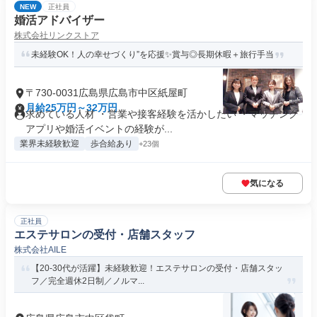
NEW
正社員
婚活アドバイザー
株式会社リンクストア
未経験OK！人の幸せづくり”を応援✨賞与◎長期休暇＋旅行手当
〒730-0031広島県広島市中区紙屋町
月給25万円～32万円
求めている人材 ・営業や接客経験を活かしたい ・マッチング
アプリや婚活イベントの経験が...
業界未経験歓迎
歩合給あり
+23個
気になる
正社員
エステサロンの受付・店舗スタッフ
株式会社AILE
【20-30代が活躍】未経験歓迎！エステサロンの受付・店舗スタッ
フ／完全週休2日制／ノルマ...