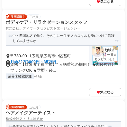
気になる
正社員
ボディケア・リラクゼーションスタッフ
株式会社ボディワークセラピストエージェンシー
中・四国地方で働く。その手に一生モノのスキルを身につけて活躍
してみませんか。
〒730-0011広島県広島市中区基町
月給22万3000円～35万円
資格 *【対象者全員面接】* 人柄重視の採用！ ★未経験歓迎・
ブランクOK ★学歴・経...
業界未経験歓迎
+11個
気になる
正社員
ヘアメイクアーティスト
株式会社アトリエはるか
要美容師免許＊ヘアカットなし・好きなヘアメイクを仕事に！