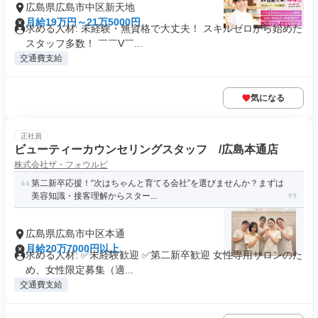
広島県広島市中区新天地
月給19万円～21万5000円
求める人材: 未経験・無資格で大丈夫！ スキルゼロから始めた
スタッフ多数！ ￣￣V￣...
交通費支給
気になる
正社員
ビューティーカウンセリングスタッフ /広島本通店
株式会社ザ・フォウルビ
第二新卒応援！“次はちゃんと育てる会社”を選びませんか？まずは
美容知識・接客理解からスター...
広島県広島市中区本通
月給20万7000円以上
求める人材: ✅未経験歓迎 ✅第二新卒歓迎 女性専用サロンのた
め、女性限定募集（適...
交通費支給