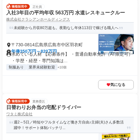
正社員
入社3年目の平均年収 563万円 水道レスキュークルー
株式会社クラシアンホールディングス
未経験から月収80万超も。夜勤なし年休113日で稼げる職人へ
〒730-0814広島県広島市中区羽衣町
年俸350万円～820万円
求めている人材 【応募条件】 ・普通自動車免許（AT限定可）
・学歴・経歴・専門知識は...
制服あり
業界未経験歓迎
+10個
気になる
業務委託
日替わりお弁当の宅配ドライバー
ワタミ株式会社
週2～5日／時短やフルタイムなど働き方自由♪主婦(夫)さん多数活
躍中！サポート体制バッチリ...