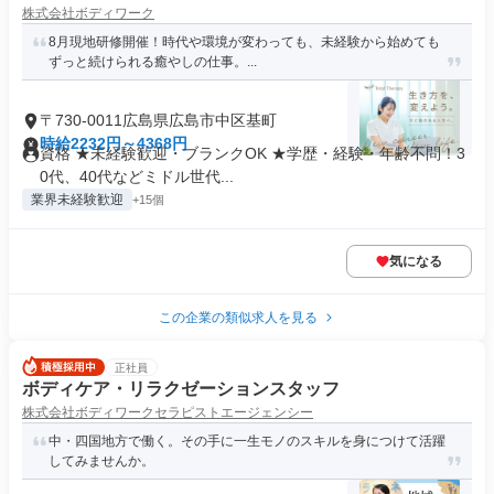
株式会社ボディワーク
8月現地研修開催！時代や環境が変わっても、未経験から始めても
ずっと続けられる癒やしの仕事。...
〒730-0011広島県広島市中区基町
時給2232円～4368円
資格 ★未経験歓迎・ブランクOK ★学歴・経験・年齢不問！3
0代、40代などミドル世代...
業界未経験歓迎
+15個
気になる
この企業の類似求人を見る
正社員
ボディケア・リラクゼーションスタッフ
株式会社ボディワークセラピストエージェンシー
中・四国地方で働く。その手に一生モノのスキルを身につけて活躍
してみませんか。