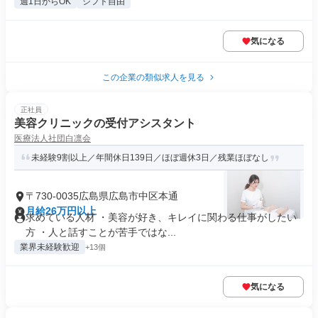
週1日からOK
シフト自由
気になる
この企業の類似求人を見る
正社員
美容クリニックの受付アシスタント
医療法人社団白凛会
未経験9割以上／年間休日139日／ほぼ週休3日／残業ほぼなし
〒730-0035広島県広島市中区本通
月給26万円以上
求めている人材 ・美容が好き、キレイに関わる仕事がしたい
方 ・人と話すことが苦手ではな...
業界未経験歓迎
+13個
気になる