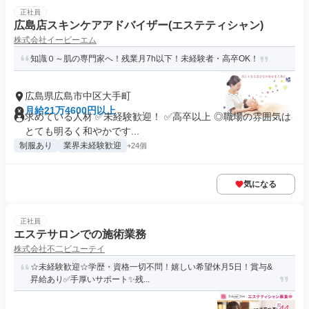
正社員
広島店スキンケアアドバイザー(エステティシャン)
株式会社イービーエム
知識０～肌の専門家へ！残業月7h以下！未経験者・高卒OK！
広島県広島市中区大手町
月給21万4600円以上
求めている人材 ✅未経験歓迎！ ✅高卒以上 ◎職場の雰囲気は
とても明るく和やかです...
制服あり
業界未経験歓迎
+24個
気になる
正社員
エステサロンでの施術業務
株式会社不二ビユーテイ
☆未経験歓迎☆学歴・資格一切不問！嬉しい希望休月5日！賞与&
昇給あり✅手厚いサポート✨️残...