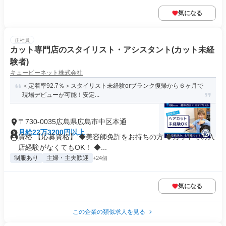
気になる
正社員
カット専門店のスタイリスト・アシスタント(カット未経
験者)
キュービーネット株式会社
＜定着率92.7％＞スタイリスト未経験orブランク復帰から６ヶ月で
現場デビューが可能！安定...
〒730-0035広島県広島市中区本通
月給22万3200円以上
資格 【応募資格】 ◆美容師免許をお持ちの方 ◆カットでの入
店経験がなくてもOK！ ◆...
制服あり
主婦・主夫歓迎
+24個
気になる
この企業の類似求人を見る