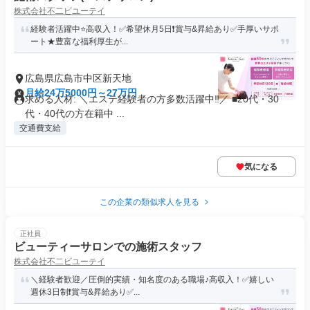
株式会社不二ビユーテイ
経験者活躍中⭐️高収入！✅希望休月5日❗️賞与&昇給あり✅手厚いサポ
ート★豊富な福利厚生が...
広島県広島市中区新天地
月給24万5000円～27万円
求める人材: ＼エステ経験者の方多数活躍中‼／ ■20代・30
代・40代の方在籍中 ...
交通費支給
気になる
この企業の類似求人を見る
正社員
ビューティーサロンでの施術スタッフ
株式会社不二ビユーテイ
＼経験者歓迎／圧倒的実績・知名度のある職場♪高収入！✅嬉しい
週休3日制❗️賞与&昇給あり✅...