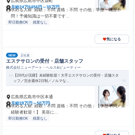
広島県広島市中区袋町
月給24万6456円～35万円
求める人材: 経験：不問 資格：不問 その他：学歴・職歴不
問！予備知識は一切不要です...
即日勤務OK
残業なし
気になる
NEW
正社員
エステサロンの受付・店舗スタッフ
株式会社ニューアート・ヘルス&ビューティー
【20代が活躍】未経験歓迎！大手エステサロンの受付・店舗スタ
ッフ／完全週休2日制／ノルマな...
広島県広島市中区本通
月給28万円～50万円
求める人材: 経験：不問 資格：不問 その他：【学歴不問／未
経験者歓迎！】 美容に...
即日勤務OK
残業なし