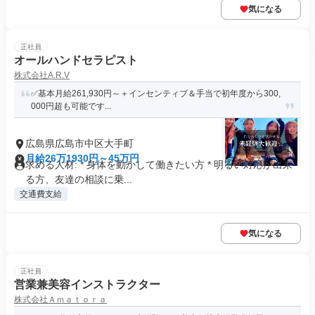
気になる
正社員
オールハンドセラピスト
株式会社A.R.V
✅基本月給261,930円～＋インセンティブ＆手当で初年度から300,
000円超も可能です...
広島県広島市中区大手町
月給26万1930円～45万円
求める人材: * 身体を動かして働きたい方 * 明るい対応が出来
る方、友達の相談に乗...
交通費支給
気になる
正社員
営業兼美容インストラクター
株式会社Ａｍａｔｏｒａ