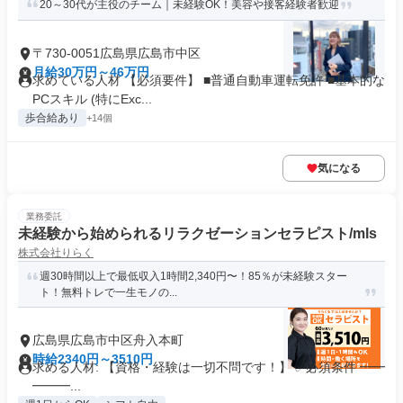
20～30代が主役のチーム｜未経験OK！美容や接客経験者歓迎
〒730-0051広島県広島市中区
月給30万円～46万円
求めている人材 【必須要件】 ■普通自動車運転免許 ■基本的な
PCスキル (特にExc...
歩合給あり
+14個
気になる
業務委託
未経験から始められるリラクゼーションセラピスト/mls
株式会社りらく
週30時間以上で最低収入1時間2,340円〜！85％が未経験スター
ト！無料トレで一生モノの...
広島県広島市中区舟入本町
時給2340円～3510円
求める人材: 【資格・経験は一切不問です！】 ✅必須条件 ━━
━━━...