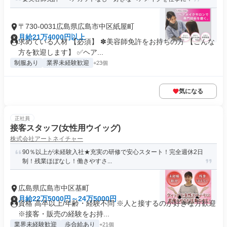
〒730-0031広島県広島市中区紙屋町
月給21万4000円以上
求めている人材 【必須】 ✽美容師免許をお持ちの方 【こんな
方を歓迎します】 ✅ヘア...
制服あり
業界未経験歓迎
+23個
気になる
正社員
接客スタッフ(女性用ウイッグ)
株式会社アートネイチャー
90％以上が未経験入社★充実の研修で安心スタート！完全週休2日
制！残業ほぼなし！働きやすさ...
広島県広島市中区基町
月給22万5000円～24万5000円
資格 高卒以上/年齢・経験不問 ※人と接するのが好きな方歓迎
※接客・販売の経験をお持...
業界未経験歓迎
歩合給あり
+21個