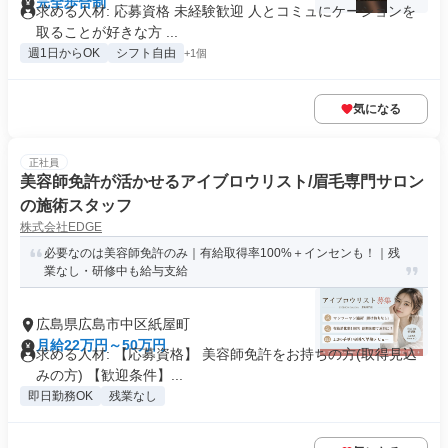
完全歩合制
求める人材: 応募資格 未経験歓迎 人とコミュにケーションを
取ることが好きな方 ...
週1日からOK
シフト自由
+1個
気になる
正社員
美容師免許が活かせるアイブロウリスト/眉毛専門サロン
の施術スタッフ
株式会社EDGE
必要なのは美容師免許のみ｜有給取得率100%＋インセンも！｜残
業なし・研修中も給与支給
広島県広島市中区紙屋町
月給22万円～50万円
求める人材: 【応募資格】 美容師免許をお持ちの方(取得見込
みの方) 【歓迎条件】...
即日勤務OK
残業なし