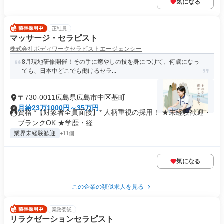
気になる
正社員
マッサージ・セラピスト
株式会社ボディワークセラピストエージェンシー
8月現地研修開催！その手に癒やしの技を身につけて、何歳になっ
ても、日本中どこでも働けるセラ...
〒730-0011広島県広島市中区基町
月給23万1000円～35万円
資格 *【対象者全員面接】* 人柄重視の採用！ ★未経験歓迎・
ブランクOK ★学歴・経...
業界未経験歓迎
+11個
気になる
この企業の類似求人を見る
業務委託
リラクゼーションセラピスト