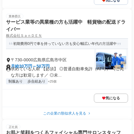
気になる
業務委託
サービス業等の異業種の方も活躍中 軽貨物の配送ドラ
イバー
株式会社ＳａｎＤＥＮ
初期費用0円で車を持っていない方も安心!幅広い年代の方活躍中
〒730-0000広島県広島市中区
月給30万円～50万円
求めている人材 【必須】 ◎普通自動車免許（AT可） ＼こん
な方は歓迎します／ ◎未...
制服あり
歩合給あり
+25個
気になる
この企業の類似求人を見る
正社員
お肌と笑顔をつくるフェイシャル専門サロンスタッフ