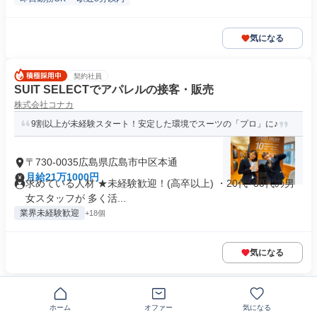
気になる
契約社員
SUIT SELECTでアパレルの接客・販売
株式会社コナカ
9割以上が未経験スタート！安定した環境でスーツの「プロ」に♪
〒730-0035広島県広島市中区本通
月給21万1000円
求めている人材 ★未経験歓迎！(高卒以上) ・20代~30代の男
女スタッフが 多く活...
業界未経験歓迎
+18個
気になる
正社員
ビューティーサロン 接客・美容カウンセリング・フェ
ホーム
オファー
気になる