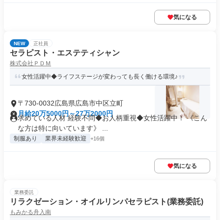
気になる
NEW
正社員
セラピスト・エステティシャン
株式会社ＰＤＭ
女性活躍中◆ライフステージが変わっても長く働ける環境♪
〒730-0032広島県広島市中区立町
月給20万5000円～27万2000円
求めている人材 経験不問◆お人柄重視◆女性活躍中！ 《こん
な方は特に向いています》 ...
制服あり
業界未経験歓迎
+16個
気になる
業務委託
リラクゼーション・オイルリンパセラピスト(業務委託)
もみかる舟入南