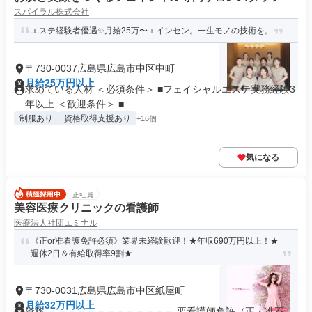
スパイラル株式会社
エステ経験者優遇✨月給25万〜＋インセン。一生モノの技術を。
〒730-0037広島県広島市中区中町
月給25万円以上
求めている人材 ＜必須条件＞ ■フェイシャルエステ実務経験3
年以上 ＜歓迎条件＞ ■...
制服あり
資格取得支援あり
+16個
気になる
正社員
美容医療クリニックの看護師
医療法人社団エミナル
《正or准看護免許必須》業界未経験歓迎！★年収690万円以上！★
週休2日＆有給取得率9割★...
〒730-0031広島県広島市中区紙屋町
月給32万円以上
資格 ＝＝＝＝＝＝＝＝＝＝＝＝＝ 要看護師免許（正・准不