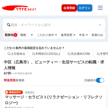
会員登録
ログイン
職種・キーワードから探す
勤務地
職種
こだわり条件
雇用形態
年収
新着のみ
1
こだわり条件の追加設定を忘れていませんか？
土日祝休み
年間休日120日以上
完全週休2日制
学歴
中区（広島市）、ビューティー・生活サービスの転職・求
人情報
67
件
1
〜
67
件目を表示中
関連度順
新着順
詳細表示
業務委託
マッサージ・セラピスト(リラクゼーション・リフレクソ
ロジー)