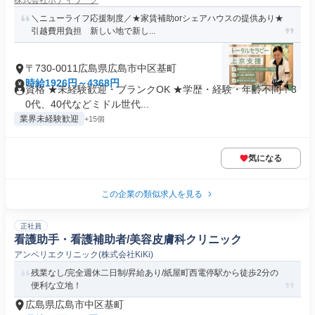
株式会社ボディワーク
＼ニューライフ応援制度／★家賃補助orシェアハウスの提供あり★
引越費用負担 新しい地で新し...
〒730-0011広島県広島市中区基町
時給1926円～4368円
資格 ★未経験歓迎・ブランクOK ★学歴・経験・年齢不問！3
0代、40代などミドル世代...
業界未経験歓迎
+15個
気になる
この企業の類似求人を見る
正社員
看護助手・看護補助者/美容皮膚科クリニック
アンベリエクリニック(株式会社KiKi)
残業なし/完全週休二日制/昇給あり/紙屋町西電停駅から徒歩2分の
便利な立地！
広島県広島市中区基町