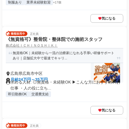
制服あり
業界未経験歓迎
+17個
気になる
正社員
《無資格可》整骨院・整体院での施術スタッフ
株式会社ＩＣＨＩＮＯＳＨＩＫＩ
無資格OK｜未経験から一流の治療家になれる手厚い研修サポート
あり｜店舗拡大中で最速でキャリ...
広島県広島市中区
月給24万円～35万円
求める人材: ◎無資格・未経験OK ▶︎こんな方におすすめのお
仕事 ・人の役に立ち...
即日勤務OK
交通費支給
気になる
正社員