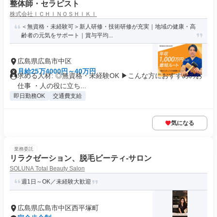
整体師・セラピスト
株式会社ＩＣＨＩＮＯＳＨＩＫＩ
＜無資格・未経験可＞新人研修・技術研修が充実｜地域の健康・高
齢者の元気をサポート｜賞与平均...
広島県広島市中区
月給25万4000円～40万円
求める人材: ◎無資格・未経験OK ▶︎こんな方におすすめのお
仕事 ・人の役に立ち...
即日勤務OK
交通費支給
気になる
業務委託
リラクゼーション、脱毛ビーティ-サロン
SOLUNA Total Beauty Salon
週1日～OK／未経験大歓迎
広島県広島市中区西平塚町